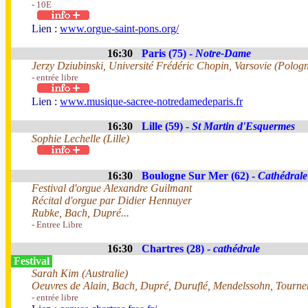
- 10E
Lien :
www.orgue-saint-pons.org/
16:30
Paris (75) -
Notre-Dame
Jerzy Dziubinski, Université Frédéric Chopin, Varsovie (Polog
- entrée libre
Lien :
www.musique-sacree-notredamedeparis.fr
16:30
Lille (59) -
St Martin d'Esquermes
Sophie Lechelle (Lille)
16:30
Boulogne Sur Mer (62) -
Cathédral
Festival d'orgue Alexandre Guilmant
Récital d'orgue par Didier Hennuyer
Rubke, Bach, Dupré...
- Entree Libre
16:30
Chartres (28) -
cathédrale
Festival
Sarah Kim (Australie)
Oeuvres de Alain, Bach, Dupré, Duruflé, Mendelssohn, Tourne
- entrée libre