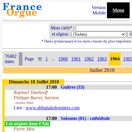
Version
Menu
Mobile
Mots clefs* :
et région :
* Dates (j/mm/aaaa) et/ou mots classés du plus importan
70482
Page
1
...
1960
1961
1962
1963
1964
196
dates
Juillet 2010
Dimanche 18 Juillet 2010
17:00
Guitres (33)
Raphael Tambyeff
Philippe Barret, baryton
- entrée libre
Lien :
www.abbatialedeguitres.com
17:00
Soissons (01) -
cathédrale
Les orgues dans l'Ain
Pierre Méa