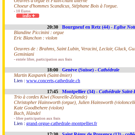
Oeuvres d'orgue et Plain-chant alterné
Choeur d'hommes Scandicus, Stéphane Bois à l'orgue.
- 10 Euros
20:30
Bourgneuf en Retz (44) -
Eglise Not
Blandine Piccinini : orgue
Eric Blanchon : violon
Oeuvres de : Brahms, Saint Lubin, Veracini, Leclair, Gluck, Gu
Geminiani
- entrée libre, participation aux frais
18:00
Genève (Suisse) -
Cathédrale
Martin Kasparek (Saint-Imier)
Lien :
www.concerts-cathedrale.ch
17:45
Montpellier (34) -
Cathédrale Saint-
Trio à cordes Kiwi (Nouvelle-Zélande)
Christopher Hainsworth (orgue), Julien Hainsworth (violoncell
Kate Goodbehere (violon)
Bach, Händel
- libre participation aux frais
Lien :
grand-orgue-cathedrale-montpellier.fr
17:30
Saint Rémy de Provence (13) -
collé