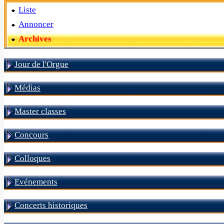
Liste
Annoncer
Archives
Jour de l'Orgue
Médias
Master classes
Concours
Colloques
Evénements
Concerts historiques