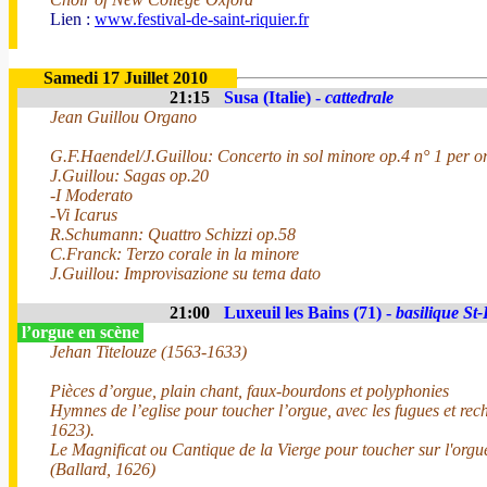
Lien :
www.festival-de-saint-riquier.fr
Samedi 17 Juillet 2010
21:15
Susa (Italie) -
cattedrale
Jean Guillou Organo
G.F.Haendel/J.Guillou: Concerto in sol minore op.4 n° 1 per o
J.Guillou: Sagas op.20
-I Moderato
-Vi Icarus
R.Schumann: Quattro Schizzi op.58
C.Franck: Terzo corale in la minore
J.Guillou: Improvisazione su tema dato
21:00
Luxeuil les Bains (71) -
basilique St-
l’orgue en scène
Jehan Titelouze (1563-1633)
Pièces d’orgue, plain chant, faux-bourdons et polyphonies
Hymnes de l’eglise pour toucher l’orgue, avec les fugues et rech
1623).
Le Magnificat ou Cantique de la Vierge pour toucher sur l'orgue 
(Ballard, 1626)