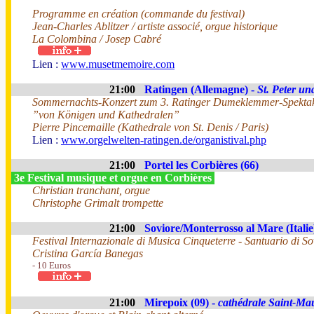
Programme en création (commande du festival)
Jean-Charles Ablitzer / artiste associé, orgue historique
La Colombina / Josep Cabré
Lien :
www.musetmemoire.com
21:00
Ratingen (Allemagne) -
St. Peter un
Sommernachts-Konzert zum 3. Ratinger Dumeklemmer-Spekta
”von Königen und Kathedralen”
Pierre Pincemaille (Kathedrale von St. Denis / Paris)
Lien :
www.orgelwelten-ratingen.de/organistival.php
21:00
Portel les Corbières (66)
3e Festival musique et orgue en Corbières
Christian tranchant, orgue
Christophe Grimalt trompette
21:00
Soviore/Monterrosso al Mare (Italie
Festival Internazionale di Musica Cinqueterre - Santuario di S
Cristina García Banegas
- 10 Euros
21:00
Mirepoix (09) -
cathédrale Saint-Ma