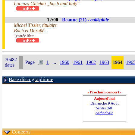
Lorenzo Ghielmi „bach and Italy“
12:00
Beaune (21) -
collégiale
Michel Tissier, titulaire
Bach et Duruflé...
- entrée libre
70482
Page
1
...
1960
1961
1962
1963
1964
196
dates
Base discographique
- Prochain concert -
Aujourd'hui
Dimanche 9 Août
Senlis (60)
cathedrale
Concerts