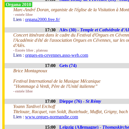
Organa 2010
Marc-André Doran, organiste de l'église de la Visitation à Mont
- entrée libre
Lien :
organa2000.free.fr/
17:30
Alès (30) -
Temple et Cathédrale d'Al
Concert itinérant dans le cadre du Festival d'Orgues en Cévennes
l'Académie d'été de l'association Orgues en Cévennes, sur les 
d'Alès.
- Entrée libre ; plateau
Lien :
orgues-en-cevennes.asso-web.com
17:00
Gets (74)
Brice Montagnoux
Festival International de la Musique Mécanique
”Hommage à Verdi, Père de l'Unité italienne”
- entrée libre
17:00
Dieppe (76) -
St Rémy
Yoann Tardivel Erchoff
Titelouze, Racquet, van Soldt, Buxtehude, Muffat, Grigny, bach
Lien :
www.orgues-normandie.com
15:00
Leipzig (Allemagne) -
Thomaskirch