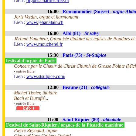
Lien :
orgues.chartres.free.fr/
16:00
Romainmôtier (Suisse) -
orgue Alai
Joris Verdin, orgue et harmonium
Lien :
www.jehanalain.ch
16:00
Albi (81) -
St salvy
Jérôme Faucheur, Organiste titulaire des églises de Bondues e
Lien :
www.moucherel.fr
15:30
Paris (75) -
St-Sulpice
festival d'orgue de Paris
Concert par le Chœur de Christ Church de Grosse Pointe (Mich
- entrée libre
Lien :
www.stsulpice.com/
12:00
Beaune (21) -
collégiale
Michel Tissier, titulaire
Bach et Duruflé...
- entrée libre
11:00
Saint Riquier (80) -
abbatiale
Festival de Saint-Riquier / orgues de la Picardie maritime
Pierre Reynaud, orgue
Choir of New College Oxford