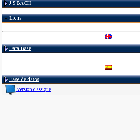
J S BACH
Liens
Data Base
Base de datos
Version classique