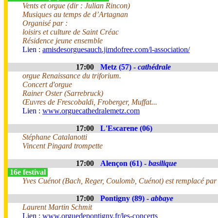
Vents et orgue (dir : Julian Rincon)
Musiques au temps de d’Artagnan
Organisé par :
loisirs et culture de Saint Créac
Résidence jeune ensemble
Lien :
amisdesorguesauch.jimdofree.com/l-association/
17:00
Metz (57) -
cathédrale
orgue Renaissance du triforium.
Concert d'orgue
Rainer Oster (Sarrebruck)
Œuvres de Frescobaldi, Froberger, Muffat...
Lien :
www.orguecathedralemetz.com
17:00
L'Escarene (06)
Stéphane Catalanotti
Vincent Pingard trompette
17:00
Alençon (61) -
basilique
16e festival
Yves Cuénot (Bach, Reger, Coulomb, Cuénot) est remplacé par
17:00
Pontigny (89) -
abbaye
Laurent Martin Schmit
Lien :
www.orguedepontigny.fr/les-concerts