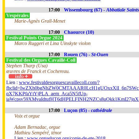
17:00
Wissembourg (67) -
Abbatiale Saints
Vespérales
Marie-Agnès Grall-Menet
17:00
Chaource (10)
Festival Points Orgue 2024
Marco Ruggeri et Lina Uinskyte violon
17:00
Rouen (76) -
St-Ouen
Festival des Orgues Cavaillé-Coll
Stephen Tharp (Usa)
œuvres de Franck et Cochereau.
Lien :
www.festivaldesorguescavaillecoll.com/?
fbclid=IwZXh0bgNhZW0CMTAAAR0LcH1gUOxxXlI_6n7SWc2
qX7KKPfaYtYjPLA_aem_Aca5N5fUp-
iaWcpsv59XMvaIdtufHT6dHPELFINH2NZCs8uOkk1KmI27j
17:00
Luçon (85) -
cathédrale
Voix et orgue
Adam Bernadac, orgue
Mathieu Sempéré, ténor
Lien :
www.orguelucon.org/copie-de-ete-2018