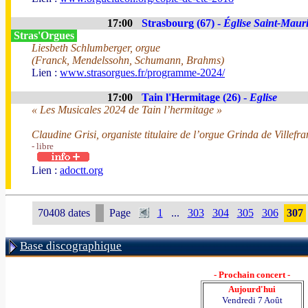
17:00
Strasbourg (67) -
Église Saint-Maur
Stras'Orgues
Liesbeth Schlumberger, orgue
(Franck, Mendelssohn, Schumann, Brahms)
Lien :
www.strasorgues.fr/programme-2024/
17:00
Tain l'Hermitage (26) -
Eglise
« Les Musicales 2024 de Tain l’hermitage »
Claudine Grisi, organiste titulaire de l’orgue Grinda de Villefr
- libre
Lien :
adoctt.org
70408 dates
Page
1
...
303
304
305
306
307
Base discographique
- Prochain concert -
Aujourd'hui
Vendredi 7 Août