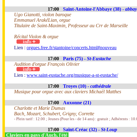
17:00
Saint-Antoine-l'Abbaye (38) -
abbay
Ugo Gianotti, violon baroque
Emmanuel ArakéLian, orgue
Titulaire de Saint-Maximin, Professeur au Crr de Marseille
Récital Violon & orgue
Lien :
orgues.free.fr/stantoine/concerts.html#nouveau
17:00
Paris (75) -
St-Eustache
Audition d'orgue François Olivier
Lien :
www.saint-eustache.org/musique-a-st-eustache/
17:00
Troyes (10) -
cathédrale
Musique pour orgue avec aux claviers Michaël Matthes
17:00
Auxonne (21)
Charlotte et Marie Dumas
Bach, Mozart, Schubert, Grigny, Corrette
- Plein tarif : 12.00 ; Jeunes (Pour les - de 14 ans) : gratuit ; Adhérents : 10
17:00
Saint-Créac (32) -
St-Loup
Claviers en pays d'Auch, l'été