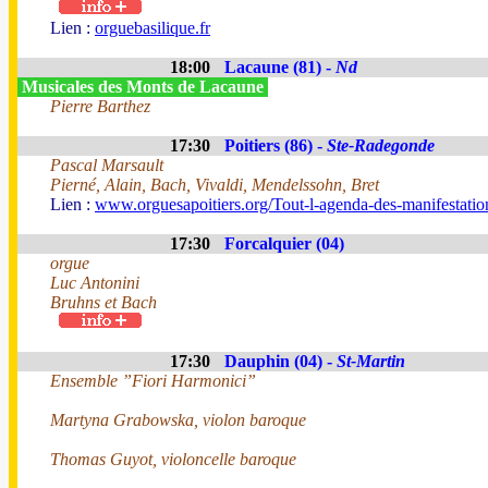
Lien :
orguebasilique.fr
18:00
Lacaune (81) -
Nd
Musicales des Monts de Lacaune
Pierre Barthez
17:30
Poitiers (86) -
Ste-Radegonde
Pascal Marsault
Pierné, Alain, Bach, Vivaldi, Mendelssohn, Bret
Lien :
www.orguesapoitiers.org/Tout-l-agenda-des-manifestation
17:30
Forcalquier (04)
orgue
Luc Antonini
Bruhns et Bach
17:30
Dauphin (04) -
St-Martin
Ensemble ”Fiori Harmonici”
Martyna Grabowska, violon baroque
Thomas Guyot, violoncelle baroque