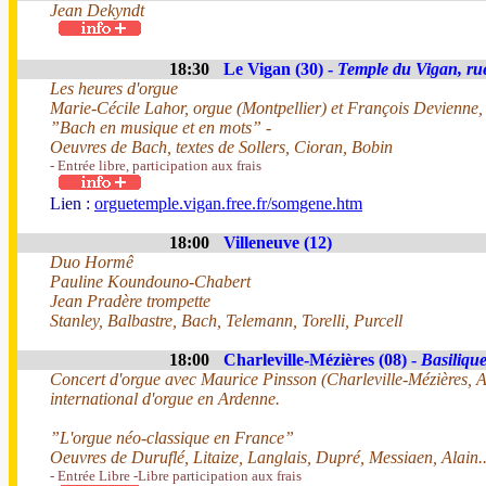
Jean Dekyndt
18:30
Le Vigan (30) -
Temple du Vigan, ru
Les heures d'orgue
Marie-Cécile Lahor, orgue (Montpellier) et François Devienne
”Bach en musique et en mots” -
Oeuvres de Bach, textes de Sollers, Cioran, Bobin
- Entrée libre, participation aux frais
Lien :
orguetemple.vigan.free.fr/somgene.htm
18:00
Villeneuve (12)
Duo Hormê
Pauline Koundouno-Chabert
Jean Pradère trompette
Stanley, Balbastre, Bach, Telemann, Torelli, Purcell
18:00
Charleville-Mézières (08) -
Basiliqu
Concert d'orgue avec Maurice Pinsson (Charleville-Mézières, Ar
international d'orgue en Ardenne.
”L'orgue néo-classique en France”
Oeuvres de Duruflé, Litaize, Langlais, Dupré, Messiaen, Alain..
- Entrée Libre -Libre participation aux frais