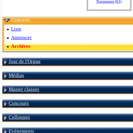
Pontaumur (63)
Concerts
Liste
Annoncer
Archives
Jour de l'Orgue
Médias
Master classes
Concours
Colloques
Evénements