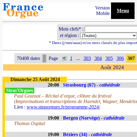
Version
Menu
Mobile
Mots clefs* :
et région :
* Dates (j/mm/aaaa) et/ou mots classés du plus impor
70408 dates
Page
1
...
303
304
305
306
307
Août 2024
Dimanche 25 Août 2024
20:00
Strasbourg (67) -
cathédrale
Stras'Orgues
Paul Goussot – Récital d’orgue, clôture du festival
(Improvisations et transcriptions de Haendel, Wagner, Mendels
Lien :
www.strasorgues.fr/programme-2024/
19:00
Bergen (Norvège) -
cathédrale
Thomas Ospital
19:00
Béziers (34) -
cathédrale