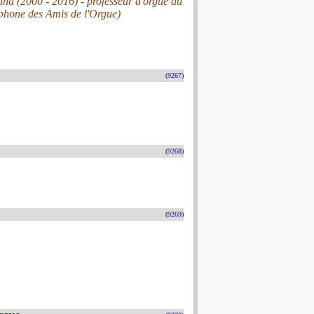
and (2000 - 2016) - professeur d'orgue au
phone des Amis de l'Orgue)
(9267)
(9268)
(9269)