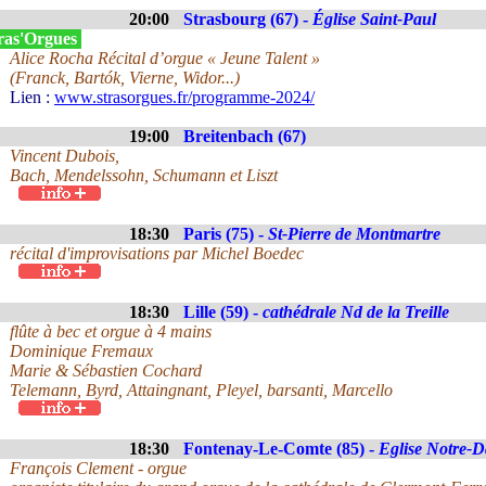
20:00
Strasbourg (67) -
Église Saint-Paul
ras'Orgues
Alice Rocha Récital d’orgue « Jeune Talent »
(Franck, Bartók, Vierne, Widor...)
Lien :
www.strasorgues.fr/programme-2024/
19:00
Breitenbach (67)
Vincent Dubois,
Bach, Mendelssohn, Schumann et Liszt
18:30
Paris (75) -
St-Pierre de Montmartre
récital d'improvisations par Michel Boedec
18:30
Lille (59) -
cathédrale Nd de la Treille
flûte à bec et orgue à 4 mains
Dominique Fremaux
Marie & Sébastien Cochard
Telemann, Byrd, Attaingnant, Pleyel, barsanti, Marcello
18:30
Fontenay-Le-Comte (85) -
Eglise Notre-
François Clement - orgue