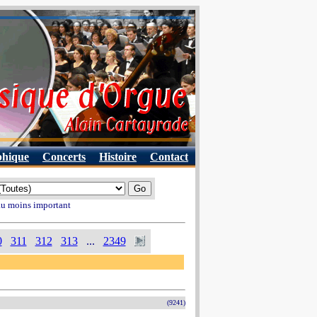
phique
Concerts
Histoire
Contact
 au moins important
0
311
312
313
...
2349
(9241)