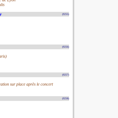
lis
y
(9255)
(9256)
ris)
(9257)
ration sur place après le concert
(9258)