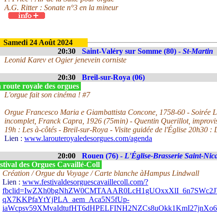
A.G. Ritter : Sonate n°3 en la mineur
Samedi 24 Août 2024
20:30
Saint-Valéry sur Somme (80) -
St-Martin
Leonid Karev et Ogier jenevein corniste
20:30
Breil-sur-Roya (06)
 route royale des orgues
L'orgue fait son cinéma ! #7
Orgue Francesco Maria e Giambattista Concone, 1758-60 - Soirée L'o
incomplet, Franck Capra, 1926 (75min) - Quentin Querillot, improvis
19h : Les à-côtés - Breil-sur-Roya - Visite guidée de l'Église 20h30 : 
Lien :
www.larouteroyaledesorgues.com/agenda
20:00
Rouen (76) -
L'Église-Brasserie Saint-Nic
tival des Orgues Cavaillé-Coll
Création / Orgue du Voyage / Carte blanche àHampus Lindwall
Lien :
www.festivaldesorguescavaillecoll.com/?
fbclid=IwZXh0bgNhZW0CMTAAAR0LcH1gUOxxXlI_6n7SWc2JV
qX7KKPfaYtYjPLA_aem_Aca5N5fUp-
iaWcpsv59XMvaIdtufHT6dHPELFINH2NZCs8uOkk1KmI27jnX