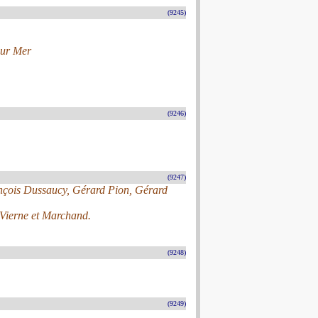
(9245)
 sur Mer
(9246)
(9247)
ançois Dussaucy, Gérard Pion, Gérard
Vierne et Marchand.
(9248)
(9249)