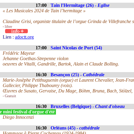
17:00
Tain l'Hermitage (26) -
Eglise
« Les Musicales 2024 de Tain l’hermitage »
Claudine Grisi, organiste titulaire de l’orgue Grinda de Villefranche
- libre
Lien :
adoctt.org
17:00
Saint Nicolas de Port (54)
Frédéric Mayeur
Jehanne Goethas-Strepenne violon
oeuvres de Vitalli, Gandrille, Bartok, Alain et Claude Bolling.
16:30
Besançon (25) -
Cathédrale
Marie-Josèphe Petithuguenin (orgue) et Laurent Chevalier, Jean-Fr
Gallecier, Philippe Thabourey (voix).
Œuvres de Susato, Gervaise, Du Mage, Böhm, Bruna, Bach, Stölzel, 
- Gratuit
16:30
Bruxelles (Belgique) -
Chant d'oiseau
 mini festival d'orgue d'été
Diego Innocenzi
16:30
Orléans (45) -
cathédrale
Hommage à Pierre Cochereau (1924-1984)