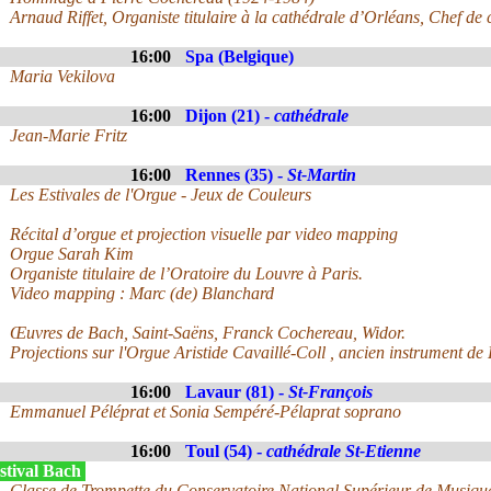
Arnaud Riffet, Organiste titulaire à la cathédrale d’Orléans, Chef de
16:00
Spa (Belgique)
Maria Vekilova
16:00
Dijon (21) -
cathédrale
Jean-Marie Fritz
16:00
Rennes (35) -
St-Martin
Les Estivales de l'Orgue - Jeux de Couleurs
Récital d’orgue et projection visuelle par video mapping
Orgue Sarah Kim
Organiste titulaire de l’Oratoire du Louvre à Paris.
Video mapping : Marc (de) Blanchard
Œuvres de Bach, Saint-Saëns, Franck Cochereau, Widor.
Projections sur l'Orgue Aristide Cavaillé-Coll , ancien instrument de
16:00
Lavaur (81) -
St-François
Emmanuel Péléprat et Sonia Sempéré-Pélaprat soprano
16:00
Toul (54) -
cathédrale St-Etienne
stival Bach
Classe de Trompette du Conservatoire National Supérieur de Musiqu