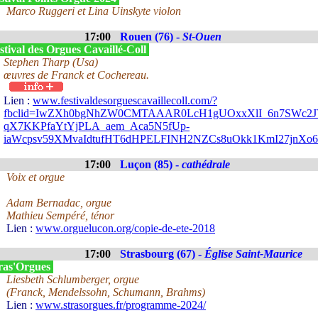
Marco Ruggeri et Lina Uinskyte violon
17:00
Rouen (76) -
St-Ouen
tival des Orgues Cavaillé-Coll
Stephen Tharp (Usa)
œuvres de Franck et Cochereau.
Lien :
www.festivaldesorguescavaillecoll.com/?
fbclid=IwZXh0bgNhZW0CMTAAAR0LcH1gUOxxXlI_6n7SWc2JV
qX7KKPfaYtYjPLA_aem_Aca5N5fUp-
iaWcpsv59XMvaIdtufHT6dHPELFINH2NZCs8uOkk1KmI27jnX
17:00
Luçon (85) -
cathédrale
Voix et orgue
Adam Bernadac, orgue
Mathieu Sempéré, ténor
Lien :
www.orguelucon.org/copie-de-ete-2018
17:00
Strasbourg (67) -
Église Saint-Maurice
ras'Orgues
Liesbeth Schlumberger, orgue
(Franck, Mendelssohn, Schumann, Brahms)
Lien :
www.strasorgues.fr/programme-2024/