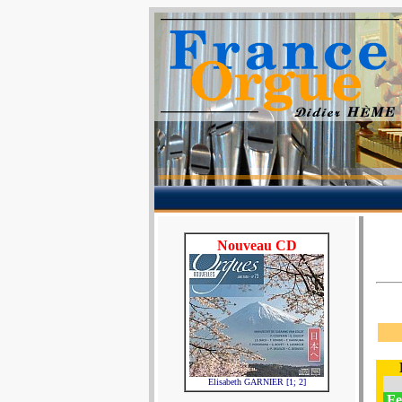
Nouveau CD
Elisabeth GARNIER [1; 2]
Fe