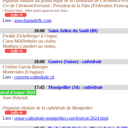
organiste titulaire du grand orgue de la cathédrale de Clermont-Ferr
Crr de Clermont-Ferrand - Président de la Ffao (Fédération Franco
- Entrée libre - libre participation aux frais
Lien :
assochamadeflc.com
18:00
Saint-Julien du Sault (89)
Freddy Eichelberger à l’orgue,
Clara MüHlethaler au violon,
Matthieu Camilleri au violon,
18:00
Genève (Suisse) -
cathédrale
Cristina Garcia Banegas
Montevideo (Uruguay)
Lien :
concerts-cathedrale.ch
17:45
Montpellier (34) -
cathédrale
stval d'orgue 2024
Jean Dekyndt,
Organiste titulaire de la cathédrale de Montpellier
Lien :
orgue-cathedrale-montpellier.com/festival-2024.html