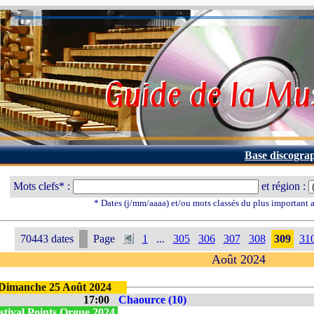
Base discogra
Mots clefs* :
et région :
* Dates (j/mm/aaaa) et/ou mots classés du plus important
70443 dates
Page
1
...
305
306
307
308
309
31
Août 2024
Dimanche 25 Août 2024
17:00
Chaource (10)
stival Points Orgue 2024