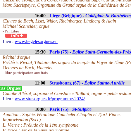
Marc Sacrispeyre, Organiste du Grand orgue de la Cathédrale de Sen
16:00
Liège (Belgique) -
Collégiale St-Barthélem
Œuvres de Bach, Liszt, Widor, Rheinberger, Lindberg & Alain
Michael Schneider, orgue
- Paf Libre
Lien :
www.liegelesorgues.eu
15:30
Paris (75) -
Eglise Saint-Germain-des-Prés
Récital d'orgue
Frédéric Rivoal, Titulaire des orgues du temple du Foyer de l'âme (Pa
Oeuvres de Bach, Haendel,...
- libre participation aux frais
11:00
Strasbourg (67) -
Église Sainte-Aurélie
ras'Orgues
Camille Allérat, soprano et Constance Taillard, orgue + petite restau
Lien :
www.strasorgues.fr/programme-2024/
10:00
Paris (75) -
St-Sulpice
Audition : Sophie-Véronique Cauchefer-Choplin et Tjark Pinne.
Improvisation (Svcc)
L. Vierne : Prélude de la 1ère symphonie
F. Price : Air de la Suite pour orgue