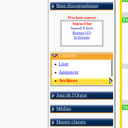
Base discographique
- Prochain concert -
Fes
Aujourd'hui
Samedi 8 Août
Rennes (35)
St-Etienne
Concerts
Liste
Annoncer
Archives
Jour de l'Orgue
St
Médias
Master classes