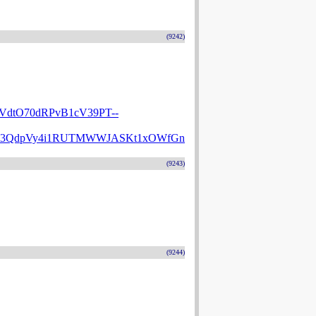
(9242)
dtO70dRPvB1cV39PT--
o63QdpVy4i1RUTMWWJASKt1xOWfGn
(9243)
(9244)