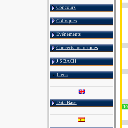
Concours
Colloques
Evénements
Concerts historiques
J S BACH
Liens
Data Base
10e