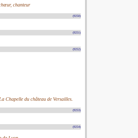
 chœur, chanteur
(9250)
(9251)
(9252)
 La Chapelle du château de Versailles.
(9253)
(9254)
e de Lyon