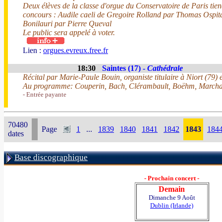
Deux élèves de la classe d'orgue du Conservatoire de Paris tien
concours : Audile caeli de Gregoire Rolland par Thomas Ospital
Bonilauri par Pierre Queval
Le public sera appelé à voter.
Lien :
orgues.evreux.free.fr
18:30
Saintes (17) -
Cathédrale
Récital par Marie-Paule Bouin, organiste titulaire à Niort (79) e
Au programme: Couperin, Bach, Clérambault, Boëhm, March
- Entrée payante
70480
Page
1
...
1839
1840
1841
1842
1843
184
dates
Base discographique
- Prochain concert -
Demain
Dimanche 9 Août
Dublin (Irlande)