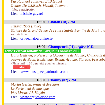
Par Raphael Tambyeff Et B.Gabel
Oeures De J.S.Bach, Vivaldi, Telemann
- libre participation
Lien :
michele guyard
16:00
Chatou (78) -
Nd
Tiziana Ricci [Italie]
titulaire du Grand Orgue de l'église Sainte-Famille de Marina 
- entrée libre
Lien :
orguechatou.online.fr/
16:00
Champcueil (91) -
église N.D.
4ème Festival autour de l'orgue ”Thomas” 2008
Hans Hellsten, professeur à l'Académie de Malmö, Université 
oeuvres de Bach, Buxtehude, Bruna, Arauxo, Storace, Frescoba
- Plein tarif : 12€ ; gratuité pour les mineurs.
Lien :
www.musiqueetpatrimoine.com
16:00
Chauny (02) -
Nd
Martin Gester, orgue et direction
Le Parlement de musique
W.A Mozart / J. Haydn
Lien :
www.orgues-aisne.com