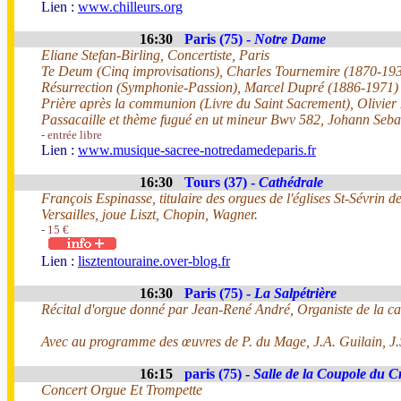
Lien :
www.chilleurs.org
16:30
Paris (75) -
Notre Dame
Eliane Stefan-Birling, Concertiste, Paris
Te Deum (Cinq improvisations), Charles Tournemire (1870-19
Résurrection (Symphonie-Passion), Marcel Dupré (1886-1971)
Prière après la communion (Livre du Saint Sacrement), Olivie
Passacaille et thème fugué en ut mineur Bwv 582, Johann Seb
- entrée libre
Lien :
www.musique-sacree-notredamedeparis.fr
16:30
Tours (37) -
Cathédrale
François Espinasse, titulaire des orgues de l'églises St-Sévrin 
Versailles, joue Liszt, Chopin, Wagner.
- 15 €
Lien :
lisztentouraine.over-blog.fr
16:30
Paris (75) -
La Salpétrière
Récital d'orgue donné par Jean-René André, Organiste de la c
Avec au programme des œuvres de P. du Mage, J.A. Guilain, J.S
16:15
paris (75) -
Salle de la Coupole du 
Concert Orgue Et Trompette