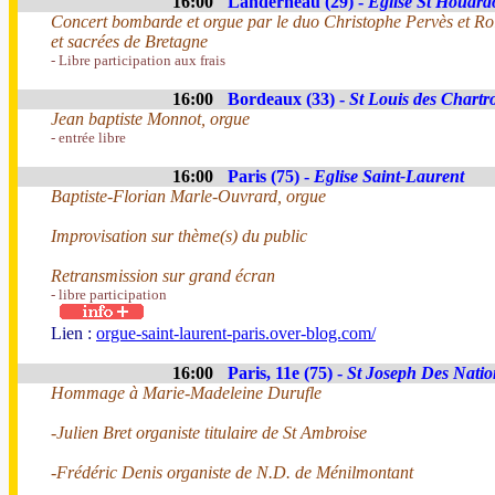
16:00
Landerneau (29) -
Eglise St Houard
Concert bombarde et orgue par le duo Christophe Pervès et 
et sacrées de Bretagne
- Libre participation aux frais
16:00
Bordeaux (33) -
St Louis des Chartr
Jean baptiste Monnot, orgue
- entrée libre
16:00
Paris (75) -
Eglise Saint-Laurent
Baptiste-Florian Marle-Ouvrard, orgue
Improvisation sur thème(s) du public
Retransmission sur grand écran
- libre participation
Lien :
orgue-saint-laurent-paris.over-blog.com/
16:00
Paris, 11e (75) -
St Joseph Des Natio
Hommage à Marie-Madeleine Durufle
-Julien Bret organiste titulaire de St Ambroise
-Frédéric Denis organiste de N.D. de Ménilmontant