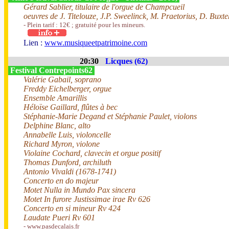
Gérard Sablier, titulaire de l'orgue de Champcueil
oeuvres de J. Titelouze, J.P. Sweelinck, M. Praetorius, D. Buxt
- Plein tarif : 12€ ; gratuité pour les mineurs.
Lien :
www.musiqueetpatrimoine.com
20:30
Licques (62)
Festival Contrepoints62
Valérie Gabail, soprano
Freddy Eichelberger, orgue
Ensemble Amarillis
Héloïse Gaillard, flûtes à bec
Stéphanie-Marie Degand et Stéphanie Paulet, violons
Delphine Blanc, alto
Annabelle Luis, violoncelle
Richard Myron, violone
Violaine Cochard, clavecin et orgue positif
Thomas Dunford, archiluth
Antonio Vivaldi (1678-1741)
Concerto en do majeur
Motet Nulla in Mundo Pax sincera
Motet In furore Justissimae irae Rv 626
Concerto en si mineur Rv 424
Laudate Pueri Rv 601
- www.pasdecalais.fr