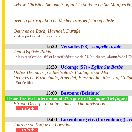
-Marie Christine Steinmetz organiste titulaire de Ste Marguerite
avec la participation de Michel Troisoeufs trompettiste.
Oeuvres de Bach, Haendel, Duruflé
- Libre participation aux frais.
15:30
Versailles (78) -
chapelle royale
Jean-Baptiste Robin
- plein tarif est de 16€ et le tarif réduit est de 7€ (étudiants, abonnés de l’
15:30
Uckange (57) -
Eglise Ste Barbe
Didier Hennuyer, Cathédrale de Boulogne sur Mer
Oeuvres de Buxthehude, Haendel, Frescobaldi, Messian, Guilm
- Entrée libre
15:00
Bastogne (Belgique)
11ème Festival International d'Orgue de Bastogne (Belgique)
Firmin Decerf – titulaire, concert d'improvisation
13:00
Luxembourg etc. (Luxembourg) -
e
Journée de l'orgue en Lorraine