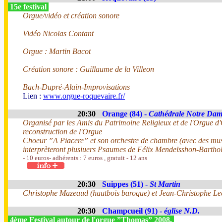
15e festival
Orgue/vidéo et création sonore
Vidéo Nicolas Contant
Orgue : Martin Bacot
Création sonore : Guillaume de la Villeon
Bach-Dupré-Alain-Improvisations
Lien :
www.orgue-roquevaire.fr/
20:30
Orange (84) -
Cathédrale Notre Da
Organisé par les Amis du Patrimoine Religieux et de l'Orgue d
reconstruction de l'Orgue
Choeur ”A Piacere” et son orchestre de chambre (avec des musi
interprèteront plusiuers Psaumes de Félix Mendelsshon-Barthol
- 10 euros- adhérents : 7 euros , gratuit - 12 ans
20:30
Suippes (51) -
St Martin
Christophe Mazeaud (hautbois baroque) et Jean-Christophe Lec
20:30
Champcueil (91) -
église N.D.
4ème Festival autour de l'orgue ”Thomas” 2008,