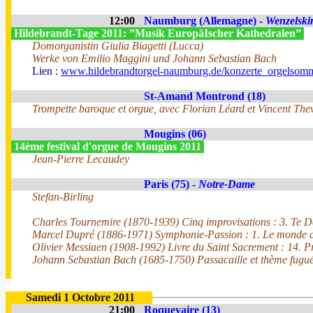
12:00
Naumburg (Allemagne) -
Wenzelski
Hildebrandt-Tage 2011: ”Musik EuropäIscher Kathedralen”
Domorganistin Giulia Biagetti (Lucca)
Werke von Emilio Maggini und Johann Sebastian Bach
Lien :
www.hildebrandtorgel-naumburg.de/konzerte_orgelsomm
St-Amand Montrond (18)
Trompette baroque et orgue, avec Florian Léard et Vincent The
Mougins (06)
14ème festival d'orgue de Mougins 2011
Jean-Pierre Lecaudey
Paris (75) -
Notre-Dame
Stefan-Birling
Charles Tournemire (1870-1939) Cinq improvisations : 3. Te 
Marcel Dupré (1886-1971) Symphonie-Passion : 1. Le monde da
Olivier Messiaen (1908-1992) Livre du Saint Sacrement : 14. 
Johann Sebastian Bach (1685-1750) Passacaille et thème fugu
Samedi 1 Octobre 2011
21:00
Roquevaire (13)