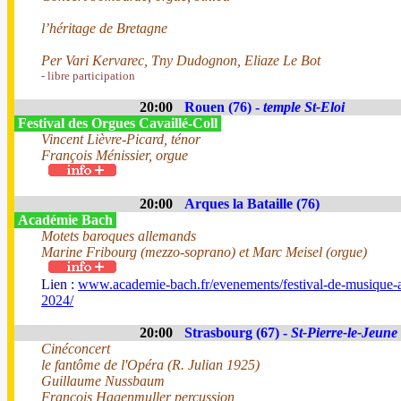
l’héritage de Bretagne
Per Vari Kervarec, Tny Dudognon, Eliaze Le Bot
- libre participation
20:00
Rouen (76) -
temple St-Eloi
Festival des Orgues Cavaillé-Coll
Vincent Lièvre-Picard, ténor
François Ménissier, orgue
20:00
Arques la Bataille (76)
Académie Bach
Motets baroques allemands
Marine Fribourg (mezzo-soprano) et Marc Meisel (orgue)
Lien :
www.academie-bach.fr/evenements/festival-de-musique-
2024/
20:00
Strasbourg (67) -
St-Pierre-le-Jeune 
Cinéconcert
le fantôme de l'Opéra (R. Julian 1925)
Guillaume Nussbaum
François Hagenmuller percussion