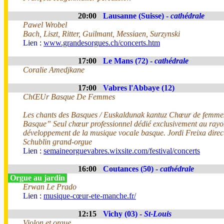
20:00
Lausanne (Suisse) -
cathédrale
Pawel Wrobel
Bach, Liszt, Ritter, Guilmant, Messiaen, Surzynski
Lien :
www.grandesorgues.ch/concerts.htm
17:00
Le Mans (72) -
cathédrale
Coralie Amedjkane
17:00
Vabres l'Abbaye (12)
ChŒUr Basque De Femmes
Les chants des Basques / Euskaldunak kantuz Chœur de femm
Basque” Seul chœur professionnel dédié exclusivement au ray
développement de la musique vocale basque. Jordi Freixa dir
Schublin grand-orgue
Lien :
semaineorguevabres.wixsite.com/festival/concerts
16:00
Coutances (50) -
cathédrale
Orgue au jardin
Erwan Le Prado
Lien :
musique-cœur-ete-manche.fr/
12:15
Vichy (03) -
St-Louis
Violon et orgue