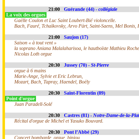
21:00
Guérande (44) -
collégiale
La voix des orgues
Gaëlle Coulon et Luc Saint Loubert-Bié violoncelle.
Bach, Fauré, Tchaïkovsky, Arvo Pärt, Saint-Saens, Mel Bonis, 
21:00
Saujon (17)
Saison « à tout vent »
la soprano Aniana Malalaharisoa, le hautboïste Mathieu Roche
Nicolas Loth orgue
20:30
Jussey (70) -
St-Pierre
orgue à 6 mains
Marie-Ange, Sylvie et Eric Lebrun,
Mozart, Bach, Tapray, Haendel, Boëly
20:30
Saint-Florentin (89)
Point d'orgue
Juan Paradell-Solé
20:30
Castres (81) -
Notre-Dame-de-la-Pla
Récital d'orgue de Michel et Yasuko Bouvard.
20:30
Pont l’Abbé (29)
Concert bombarde, orgue, biniou