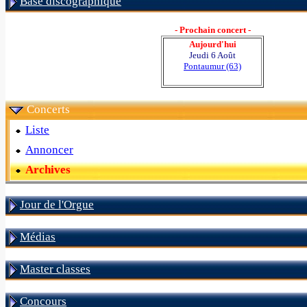
Base discographique
- Prochain concert -
Aujourd'hui
Jeudi 6 Août
Pontaumur (63)
Concerts
Liste
Annoncer
Archives
Jour de l'Orgue
Médias
Master classes
Concours