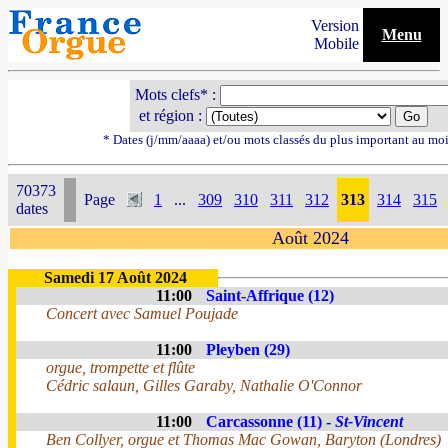
Version
Menu
Mobile
Mots clefs* :
et région :
* Dates (j/mm/aaaa) et/ou mots classés du plus important au mo
70373
Page
1
...
309
310
311
312
313
314
315
dates
Août 2024
Samedi 17 Août 2024
11:00
Saint-Affrique (12)
Concert avec Samuel Poujade
11:00
Pleyben (29)
orgue, trompette et flûte
Cédric salaun, Gilles Garaby, Nathalie O'Connor
11:00
Carcassonne (11) -
St-Vincent
Ben Collyer, orgue et Thomas Mac Gowan, Baryton (Londres)