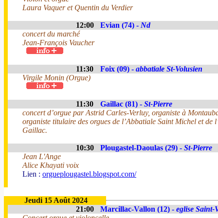
Laura Vaquer et Quentin du Verdier
12:00
Evian (74) -
Nd
concert du marché
Jean-François Vaucher
11:30
Foix (09) -
abbatiale St-Volusien
Virgile Monin (Orgue)
11:30
Gaillac (81) -
St-Pierre
concert d’orgue par Astrid Carles-Verluy, organiste à Montaub
organiste titulaire des orgues de l’Abbatiale Saint Michel et de l
Gaillac.
10:30
Plougastel-Daoulas (29) -
St-Pierre
Jean L'Ange
Alice Khayati voix
Lien :
orgueplougastel.blogspot.com/
Jeudi 15 Août 2024
21:00
Marcillac-Vallon (12) -
eglise Saint-
Concert orgue et violoncelle