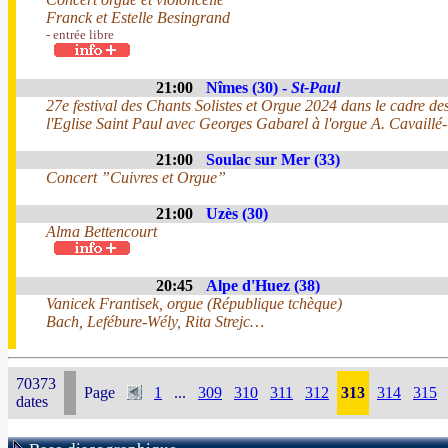
Franck et Estelle Besingrand
- entrée libre
21:00
Nîmes (30) -
St-Paul
27e festival des Chants Solistes et Orgue 2024 dans le cadre d
l'Eglise Saint Paul avec Georges Gabarel à l'orgue A. Cavaillé
21:00
Soulac sur Mer (33)
Concert ”Cuivres et Orgue”
21:00
Uzès (30)
Alma Bettencourt
20:45
Alpe d'Huez (38)
Vanicek Frantisek, orgue (République tchèque)
Bach, Lefébure-Wély, Rita Strejc…
70373
Page
1
...
309
310
311
312
313
314
315
dates