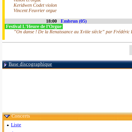
Keridwen Codet violon
Vincent Feuvrier orgue
18:00
Embrun (05)
Festival L’Heure de l’Orgue
”On danse ! De la Renaissance au Xviiie siècle” par Frédéric I
Base discographique
Concerts
Liste