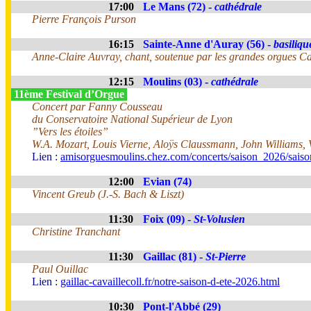
17:00
Le Mans (72) -
cathédrale
Pierre François Purson
16:15
Sainte-Anne d'Auray (56) -
basiliqu
Anne-Claire Auvray, chant, soutenue par les grandes orgues Cav
12:15
Moulins (03) -
cathédrale
11ème Festival d’Orgue
Concert par Fanny Cousseau
du Conservatoire National Supérieur de Lyon
”Vers les étoiles”
W.A. Mozart, Louis Vierne, Aloÿs Claussmann, John Williams, 
Lien :
amisorguesmoulins.chez.com/concerts/saison_2026/sais
12:00
Evian (74)
Vincent Greub (J.-S. Bach & Liszt)
11:30
Foix (09) -
St-Volusien
Christine Tranchant
11:30
Gaillac (81) -
St-Pierre
Paul Ouillac
Lien :
gaillac-cavaillecoll.fr/notre-saison-d-ete-2026.html
10:30
Pont-l'Abbé (29)