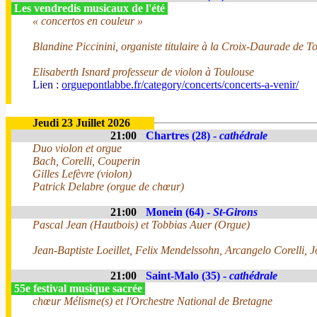
Les vendredis musicaux de l'été
« concertos en couleur »
Blandine Piccinini, organiste titulaire à la Croix-Daurade de T
Elisaberth Isnard professeur de violon à Toulouse
Lien :
orguepontlabbe.fr/category/concerts/concerts-a-venir/
Jeudi 23 Juillet 2026
21:00
Chartres (28) -
cathédrale
Duo violon et orgue
Bach, Corelli, Couperin
Gilles Lefèvre (violon)
Patrick Delabre (orgue de chœur)
21:00
Monein (64) -
St-Girons
Pascal Jean (Hautbois) et Tobbias Auer (Orgue)
Jean-Baptiste Loeillet, Felix Mendelssohn, Arcangelo Corelli, 
21:00
Saint-Malo (35) -
cathédrale
55e festival musique sacrée
chœur Mélisme(s) et l'Orchestre National de Bretagne