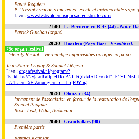
Fauré Requiem
P. Hersant création d'une œuvre vocale et instrumentale s'appuy
Lien :
www.festivaldemusiquesacree-stmalo.com/
21:00
La Bernerie en Retz (44) -
Notre Da
Patrick Guichon (orgue)
20:30
Haarlem (Pays-Bas) -
Josephkerk
75e organ festival
Celebrity Recital – Vierhandige improvisaties op orgel en piano
Jean-Pierre Leguay & Samuel Liégeon
Lien :
organfestival.nl/program/?
fbclid=IwY2xjawRgIlpleHRuA2FlbQIxMABicmlkETE1YUN
nA4_aem_5FfZmumybm_c_JL-qF9Y5g
20:30
Olonzac (34)
lancement de l'association en faveur de la restauration de l'org
Samuel Poujade
Bach, Liszt, Widor, Boëllmann
20:00
Grandvillars (90)
Première partie
Battalas y danzas