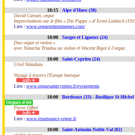
18:15
Alpe d'Huez (38)
David Cassan, orgue
Improvisations sur le film « Die Puppe » d' Ernst Lubitsch (191
Lien :
www.orguesetmontagnes.com/
18:00
Sorges et Ligueux (24)
Duo orgue et violon »
avec Natacha Triadou au violon et Vincent Rigot à l’orgue.
18:00
Saint-Cyprien (24)
Uriel Valadeau
Voyage à travers l'Europe baroque
Lien :
www.orguesaintcyprien.fr/evenements
18:00
Bordeaux (33) -
Basilique St-Michel
Orgues d'été
Pierre Offret
Lien :
www.renaissance-orgue.fr
18:00
Saint-Antonin-Noble-Val (82)
violon et orgue