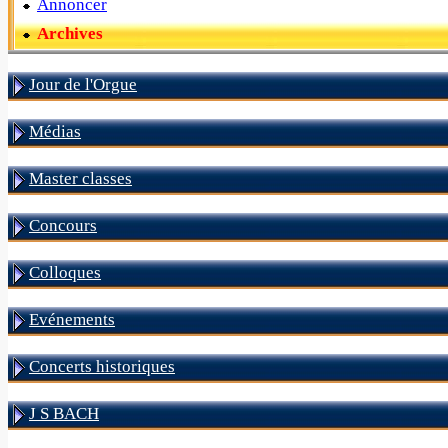
Annoncer
Archives
Jour de l'Orgue
Médias
Master classes
Concours
Colloques
Evénements
Concerts historiques
J S BACH