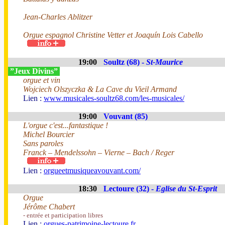
Jean-Charles Ablitzer
Orgue espagnol Christine Vetter et Joaquín Lois Cabello
19:00
Soultz (68) -
St-Maurice
”Jeux Divins”
orgue et vin
Wojciech Olszyczka & La Cave du Vieil Armand
Lien :
www.musicales-soultz68.com/les-musicales/
19:00
Vouvant (85)
L'orgue c'est...fantastique !
Michel Bourcier
Sans paroles
Franck – Mendelssohn – Vierne – Bach / Reger
Lien :
orgueetmusiqueavouvant.com/
18:30
Lectoure (32) -
Eglise du St-Esprit
Orgue
Jérôme Chabert
- entrée et participation libres
Lien :
orgues-patrimoine-lectoure.fr