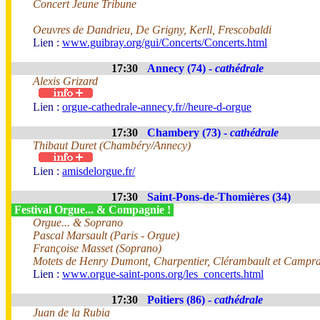
Concert Jeune Tribune
Oeuvres de Dandrieu, De Grigny, Kerll, Frescobaldi
Lien :
www.guibray.org/gui/Concerts/Concerts.html
17:30
Annecy (74) -
cathédrale
Alexis Grizard
Lien :
orgue-cathedrale-annecy.fr//heure-d-orgue
17:30
Chambery (73) -
cathédrale
Thibaut Duret (Chambéry/Annecy)
Lien :
amisdelorgue.fr/
17:30
Saint-Pons-de-Thomières (34)
Festival Orgue... & Compagnie !
Orgue... & Soprano
Pascal Marsault (Paris - Orgue)
Françoise Masset (Soprano)
Motets de Henry Dumont, Charpentier, Clérambault et Campra
Lien :
www.orgue-saint-pons.org/les_concerts.html
17:30
Poitiers (86) -
cathédrale
Juan de la Rubia