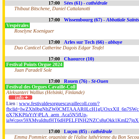
17:00
Sées (61) -
cathédrale
Thibaut Bitschene, Daniel Cattalanotti
17:00
Wissembourg (67) -
Abbatiale Saints
Vespérales
Roselyne Koeniguer
17:00
Arles sur Tech (66) -
abbaye
Duo Canticel Catherine Dagois Edgar Teufel
17:00
Chaource (10)
Festival Points Orgue 2024
Juan Paradell Sole
17:00
Rouen (76) -
St-Ouen
Festival des Orgues Cavaillé-Coll
Aleksanteri Wallius (Helsinki, Finlande)
Lien :
www.festivaldesorguescavaillecoll.com/?
fbclid=IwZXh0bgNhZW0CMTAAAR0LcH1gUOxxXlI_6n7SWc2
qX7KKPfaYtYjPLA_aem_Aca5N5fUp-
iaWcpsv59XMvaIdtufHT6dHPELFINH2NZCs8uOkk1KmI27j
17:00
Luçon (85) -
cathédrale
Emma Pommier, organiste de l'église luthérienne du Bon Secou