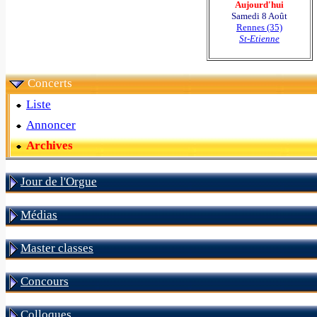
Aujourd'hui
Samedi 8 Août
Rennes (35)
St-Etienne
Concerts
Liste
Annoncer
Archives
Jour de l'Orgue
Médias
Master classes
Concours
Colloques