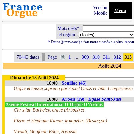
Version
Menu
Mobile
Mots clefs* :
et région :
* Dates (j/mm/aaaa) et/ou mots classés du plus impor
70443 dates
Page
1
...
309
310
311
312
313
Août 2024
Dimanche 18 Août 2024
18:00
Souillac (46)
Orgue et mezzo soprano par Anxel Gross et Julie Lempernesse
18:00
Arbois (39) -
Eglise Saint-Just
23ème Festival International D’Orgue D’Arbois
Christian Bacheley, orgue (Arbois) et
Pierre et Stéphane Kumor, trompettes (Besançon)
Vivaldi, Manfredi, Bach, Hisaishi