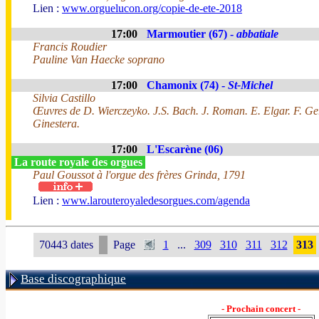
Lien :
www.orguelucon.org/copie-de-ete-2018
17:00
Marmoutier (67) -
abbatiale
Francis Roudier
Pauline Van Haecke soprano
17:00
Chamonix (74) -
St-Michel
Silvia Castillo
Œuvres de D. Wierczeyko. J.S. Bach. J. Roman. E. Elgar. F. Germ
Ginestera.
17:00
L'Escarène (06)
La route royale des orgues
Paul Goussot à l'orgue des frères Grinda, 1791
Lien :
www.larouteroyaledesorgues.com/agenda
70443 dates
Page
1
...
309
310
311
312
313
Base discographique
- Prochain concert -