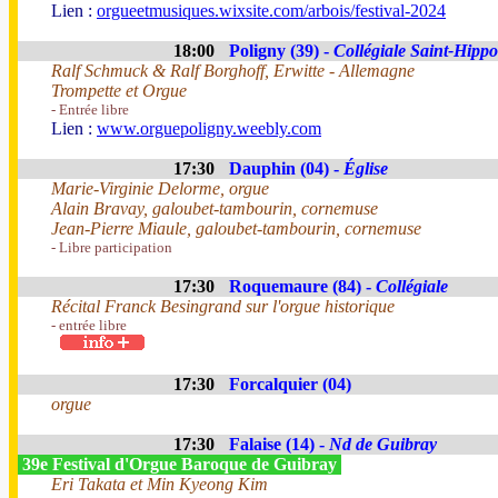
Lien :
orgueetmusiques.wixsite.com/arbois/festival-2024
18:00
Poligny (39) -
Collégiale Saint-Hippo
Ralf Schmuck & Ralf Borghoff, Erwitte - Allemagne
Trompette et Orgue
- Entrée libre
Lien :
www.orguepoligny.weebly.com
17:30
Dauphin (04) -
Église
Marie-Virginie Delorme, orgue
Alain Bravay, galoubet-tambourin, cornemuse
Jean-Pierre Miaule, galoubet-tambourin, cornemuse
- Libre participation
17:30
Roquemaure (84) -
Collégiale
Récital Franck Besingrand sur l'orgue historique
- entrée libre
17:30
Forcalquier (04)
orgue
17:30
Falaise (14) -
Nd de Guibray
39e Festival d'Orgue Baroque de Guibray
Eri Takata et Min Kyeong Kim