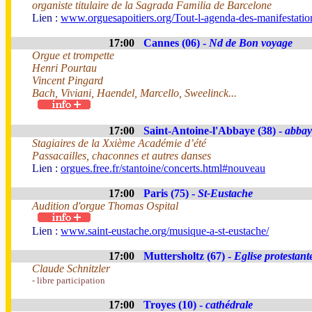
organiste titulaire de la Sagrada Familia de Barcelone
Lien :
www.orguesapoitiers.org/Tout-l-agenda-des-manifestation
17:00
Cannes (06) -
Nd de Bon voyage
Orgue et trompette
Henri Pourtau
Vincent Pingard
Bach, Viviani, Haendel, Marcello, Sweelinck...
17:00
Saint-Antoine-l'Abbaye (38) -
abbay
Stagiaires de la Xxième Académie d’été
Passacailles, chaconnes et autres danses
Lien :
orgues.free.fr/stantoine/concerts.html#nouveau
17:00
Paris (75) -
St-Eustache
Audition d'orgue Thomas Ospital
Lien :
www.saint-eustache.org/musique-a-st-eustache/
17:00
Muttersholtz (67) -
Eglise protestant
Claude Schnitzler
- libre participation
17:00
Troyes (10) -
cathédrale