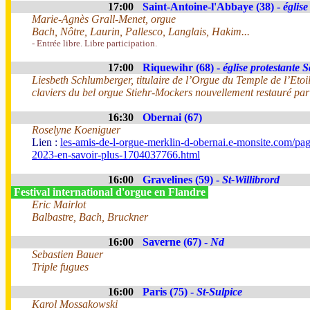
17:00
Saint-Antoine-l'Abbaye (38) -
église
Marie-Agnès Grall-Menet, orgue
Bach, Nôtre, Laurin, Pallesco, Langlais, Hakim...
- Entrée libre. Libre participation.
17:00
Riquewihr (68) -
église protestante 
Liesbeth Schlumberger, titulaire de l’Orgue du Temple de l’Etoi
claviers du bel orgue Stiehr-Mockers nouvellement restauré pa
16:30
Obernai (67)
Roselyne Koeniguer
Lien :
les-amis-de-l-orgue-merklin-d-obernai.e-monsite.com/pag
2023-en-savoir-plus-1704037766.html
16:00
Gravelines (59) -
St-Willibrord
Festival international d'orgue en Flandre
Eric Mairlot
Balbastre, Bach, Bruckner
16:00
Saverne (67) -
Nd
Sebastien Bauer
Triple fugues
16:00
Paris (75) -
St-Sulpice
Karol Mossakowski