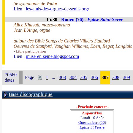
5e symphonie de Widor
Lien :
les-amis-des-orgues-de-senlis.org/
15:30
Rouen (76) -
Eglise Saint-Sever
Alice Khayati, mezzo-soprano
Jean L'Ange, orgue
autour des Bible Songs de Charles Villiers Stanford
Oeuvres de Stanford, Vaughan Williams, Eben, Reger, Langlais
- Libre participation
Lien :
muse-en-seine.blogspot.com
70560
Page
1
...
303
304
305
306
307
308
309
dates
Base discographique
- Prochain concert -
Aujourd'hui
Lundi 10 Août
Questembert (56)
Eglise St Pierre