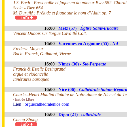
J.S. Bach : Passacaille et fugue en do mineur Bwv 582, Choral
Seele » Bwv 654
M. Duruflé : Prélude et fugue sur le nom d’Alain op. 7
16:00
Metz (57) -
Église Saint-Eucaire
Vincent Dubois sur l'orgue Cavaillé Coll.
16:00
Varennes en Argonne (55) -
Nd
Frederic Mayeur
Bach, Franck, Guilmant, Vierne
16:00
Nîmes (30) -
Ste-Perpetue
Franck & Estelle Besingrand
orgue et violoncelle
Itinéraires baroques
16:00
Nice (06) -
Cathédrale Sainte-Répara
Charles-Henri Maulini titulaire de Notre-dame de Nice et du T
- Entrée Libre
Lien :
orguecathedralenice.com
16:00
Dijon (21) -
cathédrale
Cheng Zhong