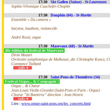
17:30
Skt Gallen (Suisse) -
St-Laurenzen
Sophie-Véronique Cauchefer-Choplin
17:30
Dauphin (04) -
St-Martin
Ensemble « Da camera »
baryton, hautbois, violoncelle
André Rossi, orgue
17:30
Masevaux (68) -
St-Martin
48e édition du festival de Masevaux
Divin Mozart
Orchestre symphonique de Mulhouse, dir. Christophe Koncz, 
Constance Taillard
17:30
Saint-Pons-de-Thomières (34)
Festival Orgue... & Compagnie !
Orgue... & Chœur
Jean-Louis Vieille-Girardet (Saint-Pons et Paris - Orgue)
Choeur ”In Baeterra” direction : Jean Henric
Lien :
www.orgue-saint-pons.org/les_concerts.html