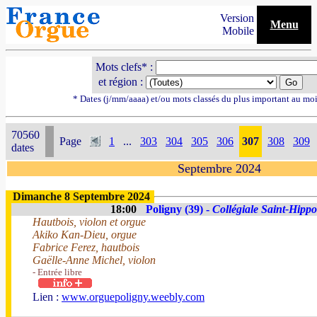
Version
Menu
Mobile
Mots clefs* :
et région :
* Dates (j/mm/aaaa) et/ou mots classés du plus important au mo
70560
Page
1
...
303
304
305
306
307
308
309
dates
Septembre 2024
Dimanche 8 Septembre 2024
18:00
Poligny (39) -
Collégiale Saint-Hippo
Hautbois, violon et orgue
Akiko Kan-Dieu, orgue
Fabrice Ferez, hautbois
Gaëlle-Anne Michel, violon
- Entrée libre
Lien :
www.orguepoligny.weebly.com