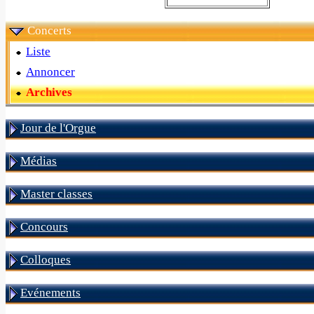
Concerts
Liste
Annoncer
Archives
Jour de l'Orgue
Médias
Master classes
Concours
Colloques
Evénements