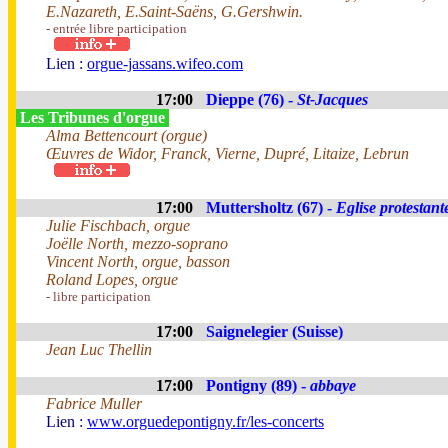
E.Nazareth, E.Saint-Saëns, G.Gershwin.
- entrée libre participation
Lien :
orgue-jassans.wifeo.com
17:00
Dieppe (76) -
St-Jacques
Les Tribunes d'orgue
Alma Bettencourt (orgue)
Œuvres de Widor, Franck, Vierne, Dupré, Litaize, Lebrun
17:00
Muttersholtz (67) -
Eglise protestant
Julie Fischbach, orgue
Joëlle North, mezzo-soprano
Vincent North, orgue, basson
Roland Lopes, orgue
- libre participation
17:00
Saignelegier (Suisse)
Jean Luc Thellin
17:00
Pontigny (89) -
abbaye
Fabrice Muller
Lien :
www.orguedepontigny.fr/les-concerts