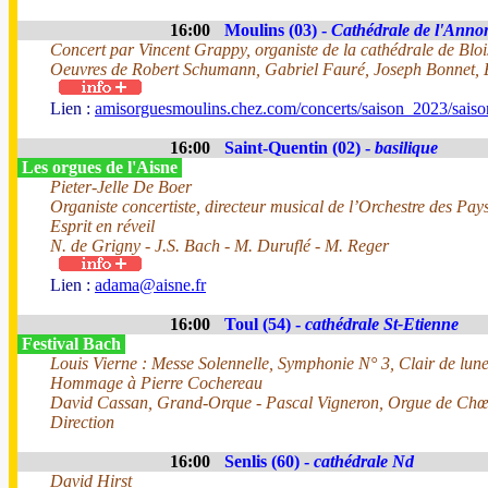
16:00
Moulins (03) -
Cathédrale de l'Anno
Concert par Vincent Grappy, organiste de la cathédrale de Bloi
Oeuvres de Robert Schumann, Gabriel Fauré, Joseph Bonnet,
Lien :
amisorguesmoulins.chez.com/concerts/saison_2023/sais
16:00
Saint-Quentin (02) -
basilique
Les orgues de l'Aisne
Pieter-Jelle De Boer
Organiste concertiste, directeur musical de l’Orchestre des Pay
Esprit en réveil
N. de Grigny - J.S. Bach - M. Duruflé - M. Reger
Lien :
adama@aisne.fr
16:00
Toul (54) -
cathédrale St-Etienne
Festival Bach
Louis Vierne : Messe Solennelle, Symphonie N° 3, Clair de lune
Hommage à Pierre Cochereau
David Cassan, Grand-Orque - Pascal Vigneron, Orgue de Ch
Direction
16:00
Senlis (60) -
cathédrale Nd
David Hirst