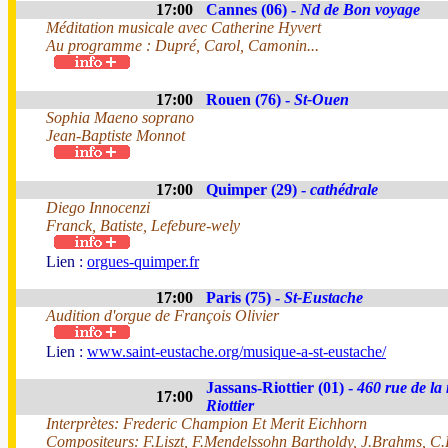
17:00
Cannes (06) -
Nd de Bon voyage
Méditation musicale avec Catherine Hyvert
Au programme : Dupré, Carol, Camonin...
17:00
Rouen (76) -
St-Ouen
Sophia Maeno soprano
Jean-Baptiste Monnot
17:00
Quimper (29) -
cathédrale
Diego Innocenzi
Franck, Batiste, Lefebure-wely
Lien :
orgues-quimper.fr
17:00
Paris (75) -
St-Eustache
Audition d'orgue de François Olivier
Lien :
www.saint-eustache.org/musique-a-st-eustache/
Jassans-Riottier (01) -
460 rue de la
17:00
Riottier
Interprètes: Frederic Champion Et Merit Eichhorn
Compositeurs: F.Liszt, F.Mendelssohn Bartholdy, J.Brahms, C.