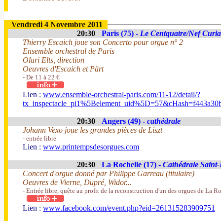
Vendredi 4 Novembre 2011
20:30
Paris (75) -
Le Centquatre/Nef Curia
Thierry Escaich joue son Concerto pour orgue n° 2
Ensemble orchestral de Paris
Olari Elts, direction
Oeuvres d'Escaich et Pärt
- De 11 à 22 €
Lien :
www.ensemble-orchestral-paris.com/11-12/detail/?
tx_inspectacle_pi1%5Belement_uid%5D=57&cHash=f443a30
20:30
Angers (49) -
cathédrale
Johann Vexo joue les grandes pièces de Liszt
- entrée libre
Lien :
www.printempsdesorgues.com
20:30
La Rochelle (17) -
Cathédrale Saint-
Concert d'orgue donné par Philippe Garreau (titulaire)
Oeuvres de Vierne, Dupré, Widor...
- Entrée libre, quête au profit de la reconstruction d'un des orgues de La R
Lien :
www.facebook.com/event.php?eid=261315283909751