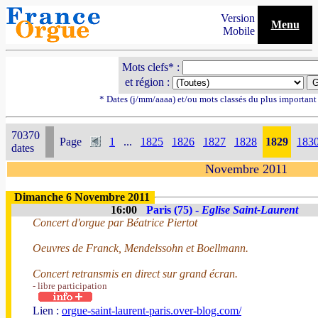
Version
Menu
Mobile
Mots clefs* :
et région :
* Dates (j/mm/aaaa) et/ou mots classés du plus importan
70370
Page
1
...
1825
1826
1827
1828
1829
183
dates
Novembre 2011
Dimanche 6 Novembre 2011
16:00
Paris (75) -
Eglise Saint-Laurent
Concert d'orgue par Béatrice Piertot
Oeuvres de Franck, Mendelssohn et Boellmann.
Concert retransmis en direct sur grand écran.
- libre participation
Lien :
orgue-saint-laurent-paris.over-blog.com/