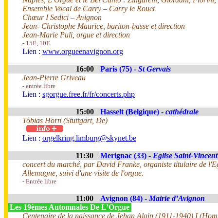
Ensemble Vocal de Carry – Carry le Rouet
Chœur I Sedici – Avignon
Jean- Christophe Maurice, bariton-basse et direction
Jean-Marie Puli, orgue et direction
- 15E, 10E
Lien :
www.orgueenavignon.org
16:00
Paris (75) -
St Gervais
Jean-Pierre Griveau
- entrée libre
Lien :
sgorgue.free.fr/fr/concerts.php
15:00
Hasselt (Belgique) -
cathédrale
Tobias Horn (Stuttgart, De)
Lien :
orgelkring.limburg@skynet.be
11:30
Merignac (33) -
Eglise Saint-Vincent
concert du marché, par David Franke, organiste titulaire de l'
Allemagne, suivi d'une visite de l'orgue.
- Entrée libre
11:00
Avignon (84) -
Mairie d’Avignon
Les 19èmes Automnales De L’Orgue
Centenaire de la naissance de Jehan Alain (1911-1940) I (Ho