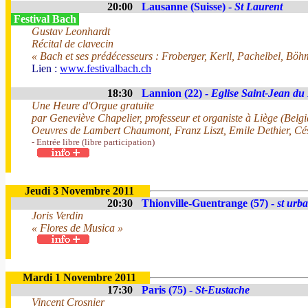
20:00
Lausanne (Suisse) -
St Laurent
Festival Bach
Gustav Leonhardt
Récital de clavecin
« Bach et ses prédécesseurs : Froberger, Kerll, Pachelbel, Bö
Lien :
www.festivalbach.ch
18:30
Lannion (22) -
Eglise Saint-Jean du
Une Heure d'Orgue gratuite
par Geneviève Chapelier, professeur et organiste à Liège (Belg
Oeuvres de Lambert Chaumont, Franz Liszt, Emile Dethier, Cé
- Entrée libre (libre participation)
Jeudi 3 Novembre 2011
20:30
Thionville-Guentrange (57) -
st urb
Joris Verdin
« Flores de Musica »
Mardi 1 Novembre 2011
17:30
Paris (75) -
St-Eustache
Vincent Crosnier