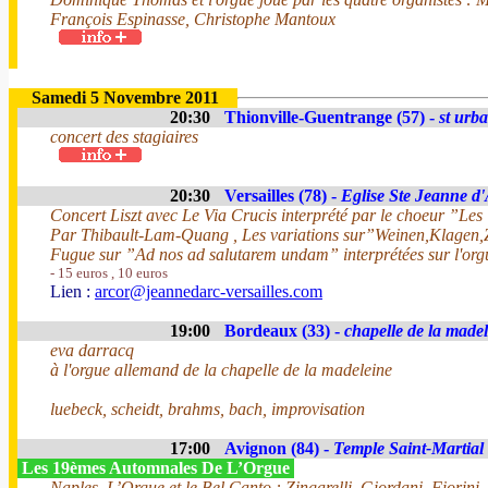
François Espinasse, Christophe Mantoux
Samedi 5 Novembre 2011
20:30
Thionville-Guentrange (57) -
st urb
concert des stagiaires
20:30
Versailles (78) -
Eglise Ste Jeanne d
Concert Liszt avec Le Via Crucis interprété par le choeur ”L
Par Thibault-Lam-Quang , Les variations sur”Weinen,Klagen,Z
Fugue sur ”Ad nos ad salutarem undam” interprétées sur l'
- 15 euros , 10 euros
Lien :
arcor@jeannedarc-versailles.com
19:00
Bordeaux (33) -
chapelle de la made
eva darracq
à l'orgue allemand de la chapelle de la madeleine
luebeck, scheidt, brahms, bach, improvisation
17:00
Avignon (84) -
Temple Saint-Martial
Les 19èmes Automnales De L’Orgue
Naples, L’Orgue et le Bel Canto : Zingarelli, Giordani, Fiorini,