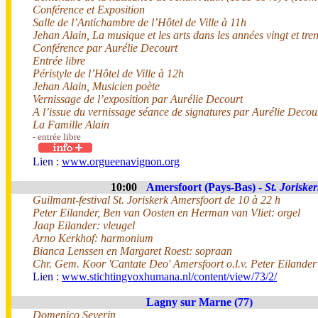
Conférence et Exposition
Salle de l’Antichambre de l’Hôtel de Ville à 11h
Jehan Alain, La musique et les arts dans les années vingt et tren
Conférence par Aurélie Decourt
Entrée libre
Péristyle de l’Hôtel de Ville à 12h
Jehan Alain, Musicien poète
Vernissage de l’exposition par Aurélie Decourt
A l’issue du vernissage séance de signatures par Aurélie Decourt 
La Famille Alain
- entrée libre
Lien :
www.orgueenavignon.org
10:00
Amersfoort (Pays-Bas) -
St. Joriske
Guilmant-festival St. Joriskerk Amersfoort de 10 à 22 h
Peter Eilander, Ben van Oosten en Herman van Vliet: orgel
Jaap Eilander: vleugel
Arno Kerkhof: harmonium
Bianca Lenssen en Margaret Roest: sopraan
Chr. Gem. Koor 'Cantate Deo' Amersfoort o.l.v. Peter Eilander
Lien :
www.stichtingvoxhumana.nl/content/view/73/2/
Lagny sur Marne (77)
Domenico Severin