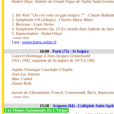
Hubert Haye, titulaire du Grand Orgue de l'église Saint-Germ
1. Iiie Noël ”Où s'en vont ces gais bergers ?” - Claude Balbast
2. Symphonie n°6 (Allegro) - Charles-Marie Widor
3. Berceuse - Louis Vierne
4. Symphonie-Passion Op. 23 (Le monde dans l'attente du Sau
5. Improvisation - Hubert Haye
- entrée libre
Lien :
orguechatou.online.fr
16:00
Paris (75) -
St Sulpice
Concert Hommage à Jean-Jacques Grunenwald
1911- 1982, organiste de St-Sulpice de 1973 à 1982
Sophie-Véronique Cauchefer-Choplin
Jean-Luc Etienne
Marc Cadiot
Daniel Roth
œuvres de Clérambault, Franck, Grunenwald, Bach, Improvisa
- entrée libre
15:30
Avignon (84) -
Collégiale Saint-Agri
Les 19èmes Automnales De L’Orgue