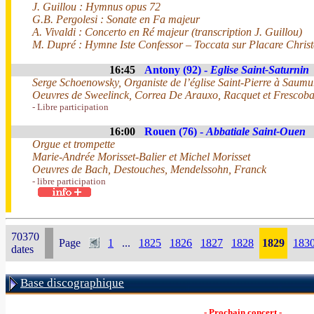
J. Guillou : Hymnus opus 72
G.B. Pergolesi : Sonate en Fa majeur
A. Vivaldi : Concerto en Ré majeur (transcription J. Guillou)
M. Dupré : Hymne Iste Confessor – Toccata sur Placare Christ
16:45
Antony (92) -
Eglise Saint-Saturnin
Serge Schoenowsky, Organiste de l’église Saint-Pierre à Saumu
Oeuvres de Sweelinck, Correa De Arauxo, Racquet et Frescoba
- Libre participation
16:00
Rouen (76) -
Abbatiale Saint-Ouen
Orgue et trompette
Marie-Andrée Morisset-Balier et Michel Morisset
Oeuvres de Bach, Destouches, Mendelssohn, Franck
- libre participation
70370
Page
1
...
1825
1826
1827
1828
1829
183
dates
Base discographique
- Prochain concert -