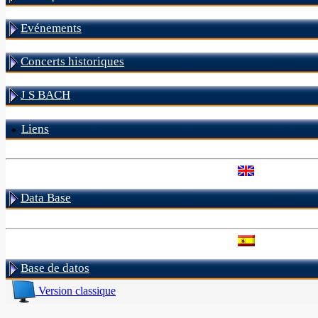
Evénements
Concerts historiques
J S BACH
Liens
Data Base
Base de datos
Version classique