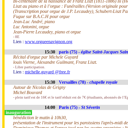
Bi-centenaire de la naissance de Franz Liszt (1811-1886) Iii 
Liszt au piano et à l’orgue : Funérailles (Version originale pou
(Transcription pour orgue de J.P. Lecaudey), Schubert-Liszt P
Fugue sur B.A.C.H pour orgue
Jean-Luc André, piano
Luc Antonini, orgue
Jean-Pierre Lecaudey, piano et orgue
- 8E
Lien :
www.orgueenavignon.org
15:30
paris (75) -
église Saint-Jacques Sai
Récital d'orgue par Michele Guyard
louis Vierne, Alexandre Guilmant, Franz Liszt.
- Libre participation.
Lien :
michelle.guyard @free.fr
15:30
Versailles (78) -
chapelle royale
Autour de Nicolas de Grigny
Michel Bouvard
- plein tarif est de 16€ et le tarif réduit est de 7€ (étudiants, abonnés de l’
14:00
Paris (75) -
St Séverin
inauguration
bénédiction le matin à 10h30,
présentation de l'instrument pour les paroissiens l'après-midi d
Dominique Thomas et l'orgue joué par les quatre organistes : 