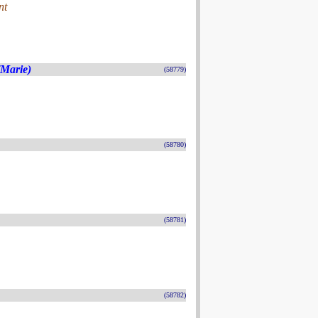
nt
(Marie)
(58779)
(58780)
(58781)
(58782)