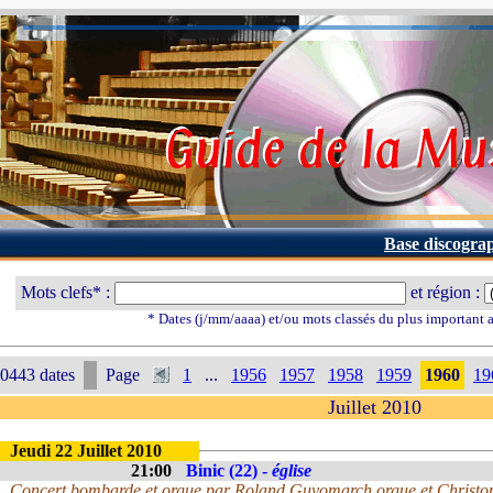
Base discogra
Mots clefs* :
et région :
* Dates (j/mm/aaaa) et/ou mots classés du plus important
0443 dates
Page
1
...
1956
1957
1958
1959
1960
19
Juillet 2010
Jeudi 22 Juillet 2010
21:00
Binic (22) -
église
Concert bombarde et orgue par Roland Guyomarch orgue et Christop