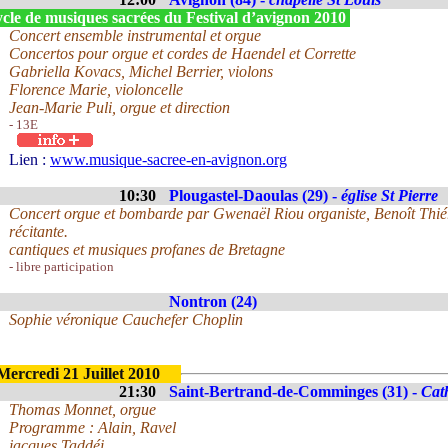
cle de musiques sacrées du Festival d’avignon 2010
Concert ensemble instrumental et orgue
Concertos pour orgue et cordes de Haendel et Corrette
Gabriella Kovacs, Michel Berrier, violons
Florence Marie, violoncelle
Jean-Marie Puli, orgue et direction
- 13E
Lien :
www.musique-sacree-en-avignon.org
10:30
Plougastel-Daoulas (29) -
église St Pierre
Concert orgue et bombarde par Gwenaël Riou organiste, Benoît Thi
récitante.
cantiques et musiques profanes de Bretagne
- libre participation
Nontron (24)
Sophie véronique Cauchefer Choplin
Mercredi 21 Juillet 2010
21:30
Saint-Bertrand-de-Comminges (31) -
Cat
Thomas Monnet, orgue
Programme : Alain, Ravel
jacques Taddéi