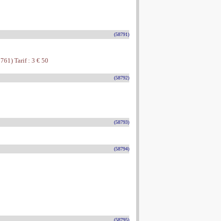
(58791)
761) Tarif : 3 € 50
(58792)
(58793)
(58794)
(58795)