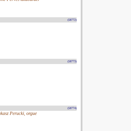
(58772)
(58773)
(58774)
kasz Perucki, orgue