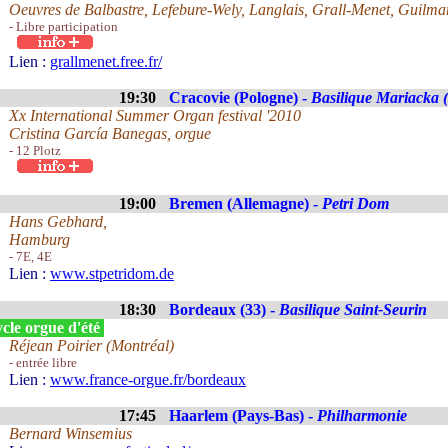
Oeuvres de Balbastre, Lefebure-Wely, Langlais, Grall-Menet, Guilma
- Libre participation
Lien :
grallmenet.free.fr/
19:30
Cracovie (Pologne) -
Basilique Mariacka 
Xx International Summer Organ festival '2010
Cristina García Banegas, orgue
- 12 Plotz
19:00
Bremen (Allemagne) -
Petri Dom
Hans Gebhard,
Hamburg
- 7E, 4E
Lien :
www.stpetridom.de
18:30
Bordeaux (33) -
Basilique Saint-Seurin
cle orgue d'été
Réjean Poirier (Montréal)
- entrée libre
Lien :
www.france-orgue.fr/bordeaux
17:45
Haarlem (Pays-Bas) -
Philharmonie
Bernard Winsemius