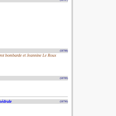
(58788)
érot bombarde et Jeannine Le Roux
(58789)
hédrale
(58790)