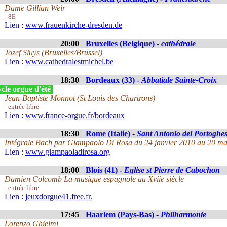
Dame Gillian Weir
- 8E
Lien :
www.frauenkirche-dresden.de
20:00
Bruxelles (Belgique) -
cathédrale
Jozef Sluys (Bruxelles/Brussel)
Lien :
www.cathedralestmichel.be
18:30
Bordeaux (33) -
Abbatiale Sainte-Croix
cle orgue d'été
Jean-Baptiste Monnot (St Louis des Chartrons)
- entrée libre
Lien :
www.france-orgue.fr/bordeaux
18:30
Rome (Italie) -
Sant Antonio dei Portoghes
Intégrale Bach par Giampaolo Di Rosa du 24 janvier 2010 au 20 ma
Lien :
www.giampaoladirosa.org
18:00
Blois (41) -
Eglise st Pierre de Cabochon
Damien Colcomb La musique espagnole au Xviie siècle
- entrée libre
Lien :
jeuxdorgue41.free.fr.
17:45
Haarlem (Pays-Bas) -
Philharmonie
Lorenzo Ghielmi