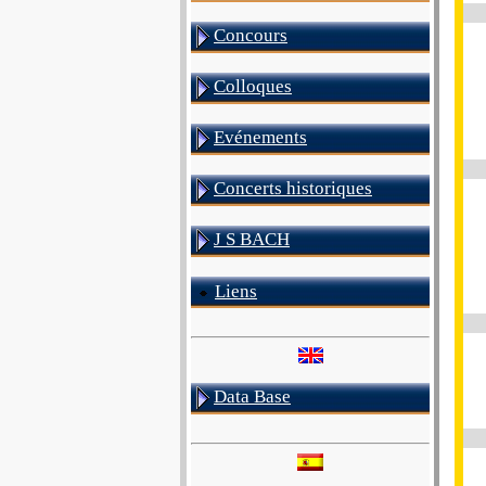
Concours
Colloques
Evénements
Concerts historiques
J S BACH
Liens
Data Base