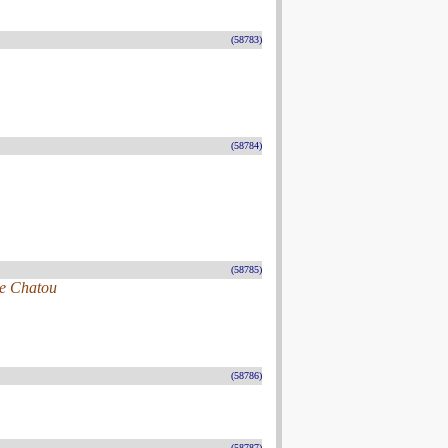
(58783)
(58784)
(58785)
De Chatou
(58786)
(58787)