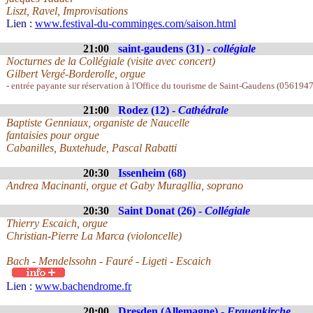
Liszt, Ravel, Improvisations
Lien :
www.festival-du-comminges.com/saison.html
21:00
saint-gaudens (31) -
collégiale
Nocturnes de la Collégiale (visite avec concert)
Gilbert Vergé-Borderolle, orgue
- entrée payante sur réservation à l'Office du tourisme de Saint-Gaudens (0561947
21:00
Rodez (12) -
Cathédrale
Baptiste Genniaux, organiste de Naucelle
fantaisies pour orgue
Cabanilles, Buxtehude, Pascal Rabatti
20:30
Issenheim (68)
Andrea Macinanti, orgue et Gaby Muragllia, soprano
20:30
Saint Donat (26) -
Collégiale
Thierry Escaich, orgue
Christian-Pierre La Marca (violoncelle)
Bach - Mendelssohn - Fauré - Ligeti - Escaich
Lien :
www.bachendrome.fr
20:00
Dresden (Allemagne) -
Frauenkirche