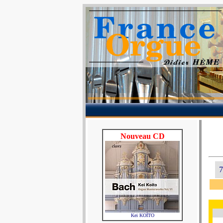
Nouveau CD
7
Kei KOÏTO