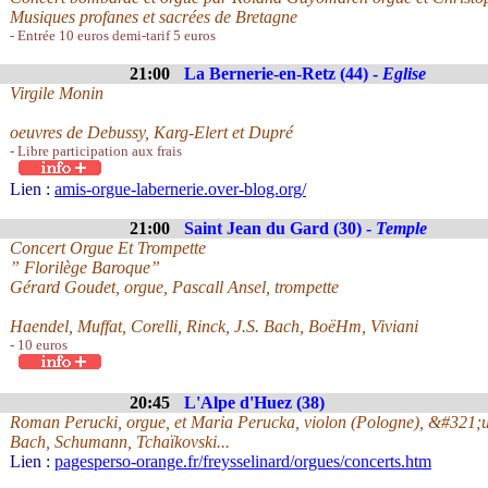
Musiques profanes et sacrées de Bretagne
- Entrée 10 euros demi-tarif 5 euros
21:00
La Bernerie-en-Retz (44) -
Eglise
Virgile Monin
oeuvres de Debussy, Karg-Elert et Dupré
- Libre participation aux frais
Lien :
amis-orgue-labernerie.over-blog.org/
21:00
Saint Jean du Gard (30) -
Temple
Concert Orgue Et Trompette
” Florilège Baroque”
Gérard Goudet, orgue, Pascall Ansel, trompette
Haendel, Muffat, Corelli, Rinck, J.S. Bach, BoëHm, Viviani
- 10 euros
20:45
L'Alpe d'Huez (38)
Roman Perucki, orgue, et Maria Perucka, violon (Pologne), &#321;u
Bach, Schumann, Tchaïkovski...
Lien :
pagesperso-orange.fr/freysselinard/orgues/concerts.htm