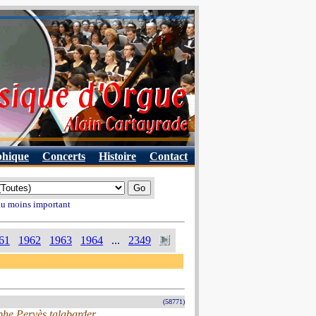
phique
Concerts
Histoire
Contact
 au moins important
61
1962
1963
1964
...
2349
(58771)
he Pervès talabarder