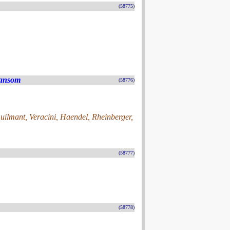
(58775)
Sansom
(58776)
Guilmant, Veracini, Haendel, Rheinberger,
(58777)
(58778)