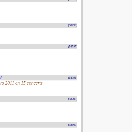
(58796)
(58797)
i
(58798)
rs 2011 en 15 concerts
(58799)
(58800)