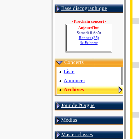
Base discographique
- Prochain concert -
Aujourd'hui
Samedi 8 Août
Rennes (35)
St-Etienne
Concerts
Liste
Annoncer
Archives
Jour de l'Orgue
Médias
Master classes