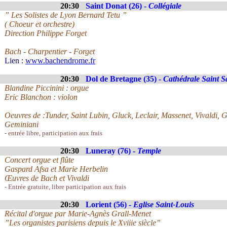
20:30
Saint Donat (26) -
Collégiale
” Les Solistes de Lyon Bernard Tetu ”
( Choeur et orchestre)
Direction Philippe Forget
Bach - Charpentier - Forget
Lien :
www.bachendrome.fr
20:30
Dol de Bretagne (35) -
Cathédrale Saint 
Blandine Piccinini : orgue
Eric Blanchon : violon
Oeuvres de :Tunder, Saint Lubin, Gluck, Leclair, Massenet, Vivaldi, 
Geminiani
- entrée libre, participation aux frais
20:30
Luneray (76) -
Temple
Concert orgue et flûte
Gaspard Afsa et Marie Herbelin
Œuvres de Bach et Vivaldi
- Entrée gratuite, libre participation aux frais
20:30
Lorient (56) -
Eglise Saint-Louis
Récital d'orgue par Marie-Agnès Grall-Menet
”Les organistes parisiens depuis le Xviiie siècle”