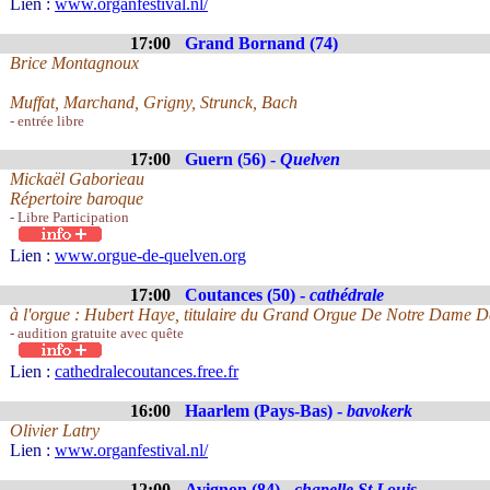
Lien :
www.organfestival.nl/
17:00
Grand Bornand (74)
Brice Montagnoux
Muffat, Marchand, Grigny, Strunck, Bach
- entrée libre
17:00
Guern (56) -
Quelven
Mickaël Gaborieau
Répertoire baroque
- Libre Participation
Lien :
www.orgue-de-quelven.org
17:00
Coutances (50) -
cathédrale
à l'orgue : Hubert Haye, titulaire du Grand Orgue De Notre Dame 
- audition gratuite avec quête
Lien :
cathedralecoutances.free.fr
16:00
Haarlem (Pays-Bas) -
bavokerk
Olivier Latry
Lien :
www.organfestival.nl/
12:00
Avignon (84) -
chapelle St Louis