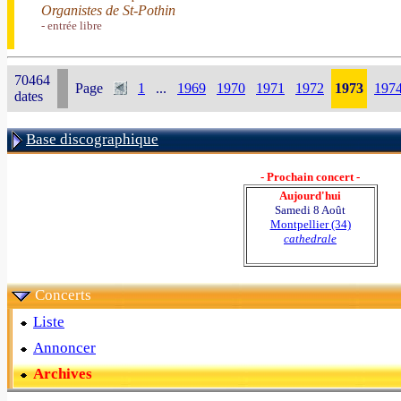
Organistes de St-Pothin
- entrée libre
70464
Page
1
...
1969
1970
1971
1972
1973
197
dates
Base discographique
- Prochain concert -
Aujourd'hui
Samedi 8 Août
Montpellier (34)
cathedrale
Concerts
Liste
Annoncer
Archives