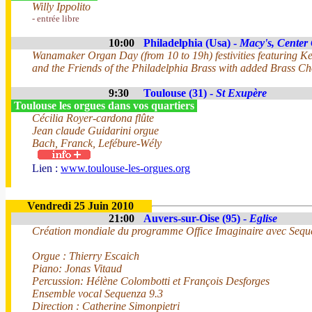
Willy Ippolito
- entrée libre
10:00
Philadelphia (Usa) -
Macy's, Center 
Wanamaker Organ Day (from 10 to 19h) festivities featuring 
and the Friends of the Philadelphia Brass with added Brass 
9:30
Toulouse (31) -
St Exupère
Toulouse les orgues dans vos quartiers
Cécilia Royer-cardona flûte
Jean claude Guidarini orgue
Bach, Franck, Lefébure-Wély
Lien :
www.toulouse-les-orgues.org
Vendredi 25 Juin 2010
21:00
Auvers-sur-Oise (95) -
Eglise
Création mondiale du programme Office Imaginaire avec Sequ
Orgue : Thierry Escaich
Piano: Jonas Vitaud
Percussion: Hélène Colombotti et François Desforges
Ensemble vocal Sequenza 9.3
Direction : Catherine Simonpietri