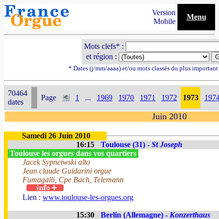
Version
Menu
Mobile
Mots clefs* :
et région :
* Dates (j/mm/aaaa) et/ou mots classés du plus importan
70464
Page
1
...
1969
1970
1971
1972
1973
197
dates
Juin 2010
Samedi 26 Juin 2010
16:15
Toulouse (31) -
St Joseph
Toulouse les orgues dans vos quartiers
Jacek Sypneiwski alto
Jean claude Guidarini orgue
Fumagalli, Cpe Bach, Telemann
Lien :
www.toulouse-les-orgues.org
15:30
Berlin (Allemagne) -
Konzerthaus