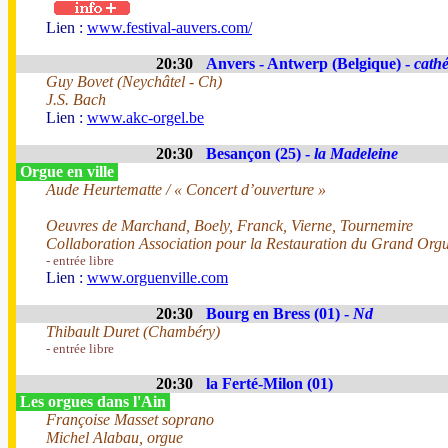
Lien :
www.festival-auvers.com/
20:30
Anvers - Antwerp (Belgique) -
cathé
Guy Bovet (Neychâtel - Ch)
J.S. Bach
Lien :
www.akc-orgel.be
20:30
Besançon (25) -
la Madeleine
Orgue en ville
Aude Heurtematte / « Concert d’ouverture »
Oeuvres de Marchand, Boely, Franck, Vierne, Tournemire
Collaboration Association pour la Restauration du Grand Org
- entrée libre
Lien :
www.orguenville.com
20:30
Bourg en Bress (01) -
Nd
Thibault Duret (Chambéry)
- entrée libre
20:30
la Ferté-Milon (01)
Les orgues dans l'Ain
Françoise Masset soprano
Michel Alabau, orgue