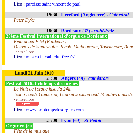
Lien :
paroisse saint vincent de paul
19:30
Hereford (Angleterre) -
Cathedral
Peter Dyke
18:30
Bordeaux (33) -
cathédrale
28ème Festival International d’orgue de Bordeaux
Emmanuel Filet (Bordeaux)
Oeuvres de Samazeuilh, Jacob, Vaubourgoin, Tournemire, Bonna
- entrée libre
Lien :
musica.in.cathedra.free.fr/
Lundi 21 Juin 2010
21:00
Angers (49) -
cathédrale
Festival 2010- Printemps des orgues
La Nuit de l'orgue jusqu'à 24h.
Jean-Claude Guidarini, Laurent Jochum and 14 autres amis de
- entrée libre
Lien :
www.printempsdesorgues.com
21:00
Lyon (69) -
St-Pothin
Orgue en jeu
Fête de la musique