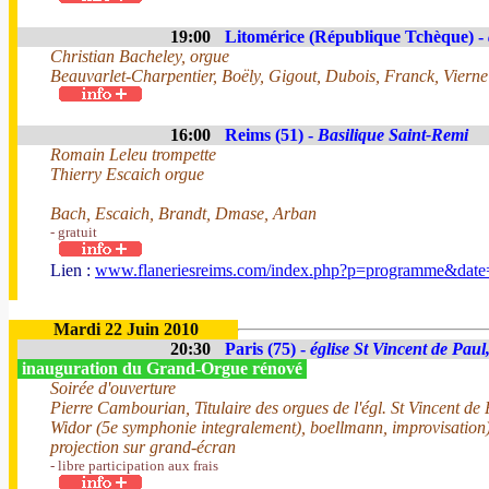
19:00
Litomérice (République Tchèque) -
Christian Bacheley, orgue
Beauvarlet-Charpentier, Boëly, Gigout, Dubois, Franck, Vierne
16:00
Reims (51) -
Basilique Saint-Remi
Romain Leleu trompette
Thierry Escaich orgue
Bach, Escaich, Brandt, Dmase, Arban
- gratuit
Lien :
www.flaneriesreims.com/index.php?p=programme&dat
Mardi 22 Juin 2010
20:30
Paris (75) -
église St Vincent de Paul
inauguration du Grand-Orgue rénové
Soirée d'ouverture
Pierre Cambourian, Titulaire des orgues de l'égl. St Vincent de
Widor (5e symphonie integralement), boellmann, improvisation)
projection sur grand-écran
- libre participation aux frais