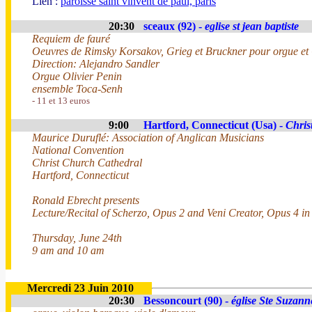
Lien :
paroisse saint vinvent de paul, paris
20:30
sceaux (92) -
eglise st jean baptiste
Requiem de fauré
Oeuvres de Rimsky Korsakov, Grieg et Bruckner pour orgue et Q
Direction: Alejandro Sandler
Orgue Olivier Penin
ensemble Toca-Senh
- 11 et 13 euros
9:00
Hartford, Connecticut (Usa) -
Chris
Maurice Duruflé: Association of Anglican Musicians
National Convention
Christ Church Cathedral
Hartford, Connecticut
Ronald Ebrecht presents
Lecture/Recital of Scherzo, Opus 2 and Veni Creator, Opus 4 in f
Thursday, June 24th
9 am and 10 am
Mercredi 23 Juin 2010
20:30
Bessoncourt (90) -
église Ste Suzann