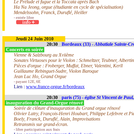
Le Prélude et fugue et la Toccata après Bach
Ha Na Jeong, orgue (étudiante en cycle de spécialisation)
Mendelssohn, Franck, Duruflé, Heiller
- entrée libre
Jeudi 24 Juin 2010
20:30
Bordeaux (33) -
Abbatiale Sainte-Cr
Concerts en soirée
Vienne & Salzbourg au Xviième
Sonates Virtuoses pour le Violon : Schmeltzer, Teubner, Albertin
Pièces d'orgue : Froberger, Muffat, Ebner, Valentini, Kerll
Guillaume Rebinguet-Sudre, Violon Baroque
Jean Luc Ho, Grand Orgue
- payant 12E, 6E
Lien :
www.france-orgue.fr/bordeaux
20:30
paris (75) -
église St Vincent de Paul
inauguration du Grand-Orgue rénové
Soirée de clôture d'inauguration du Grand orgue rénové
Olivier Latry, François-Henri Houbart, Philippe Lefebvre et 
Boely, Franck, Duruflé, Alain, Improvisations
Retransmis sur grand-écran.
- libre participation aux frais