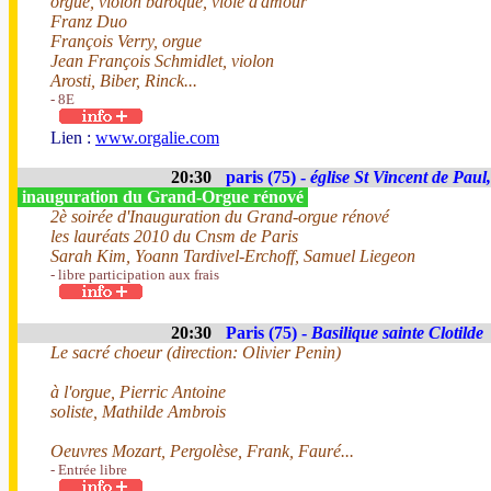
orgue, violon baroque, viole d'amour
Franz Duo
François Verry, orgue
Jean François Schmidlet, violon
Arosti, Biber, Rinck...
- 8E
Lien :
www.orgalie.com
20:30
paris (75) -
église St Vincent de Paul
inauguration du Grand-Orgue rénové
2è soirée d'Inauguration du Grand-orgue rénové
les lauréats 2010 du Cnsm de Paris
Sarah Kim, Yoann Tardivel-Erchoff, Samuel Liegeon
- libre participation aux frais
20:30
Paris (75) -
Basilique sainte Clotilde
Le sacré choeur (direction: Olivier Penin)
à l'orgue, Pierric Antoine
soliste, Mathilde Ambrois
Oeuvres Mozart, Pergolèse, Frank, Fauré...
- Entrée libre