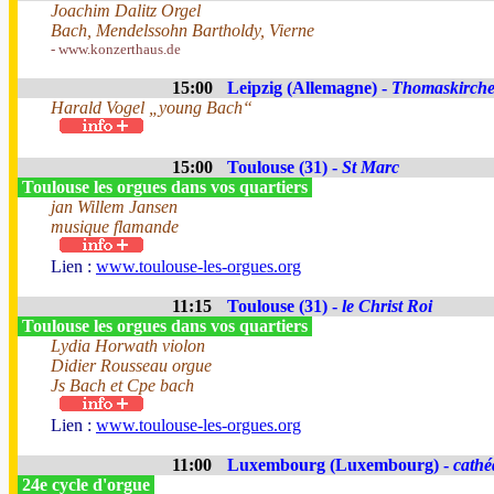
Joachim Dalitz Orgel
Bach, Mendelssohn Bartholdy, Vierne
- www.konzerthaus.de
15:00
Leipzig (Allemagne) -
Thomaskirch
Harald Vogel „young Bach“
15:00
Toulouse (31) -
St Marc
Toulouse les orgues dans vos quartiers
jan Willem Jansen
musique flamande
Lien :
www.toulouse-les-orgues.org
11:15
Toulouse (31) -
le Christ Roi
Toulouse les orgues dans vos quartiers
Lydia Horwath violon
Didier Rousseau orgue
Js Bach et Cpe bach
Lien :
www.toulouse-les-orgues.org
11:00
Luxembourg (Luxembourg) -
cathé
24e cycle d'orgue