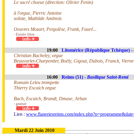
Le sacré choeur (direction: Olivier Penin)
à l'orgue, Pierric Antoine
soliste, Mathilde Ambrois
Oeuvres Mozart, Pergolèse, Frank, Fauré...
- Entrée libre
19:00
Litomérice (République Tchèque) -
Christian Bacheley, orgue
Beauvarlet-Charpentier, Boëly, Gigout, Dubois, Franck, Vierne
16:00
Reims (51) -
Basilique Saint-Remi
Romain Leleu trompette
Thierry Escaich orgue
Bach, Escaich, Brandt, Dmase, Arban
- gratuit
Lien :
www.flaneriesreims.com/index.php?p=programme&dat
Mardi 22 Juin 2010