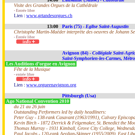
Visite des Grandes Orgues de la Cathédrale
- Entrée libre
Lien :
www.grtandesorgues.ch
13:00
Paris (75) -
Eglise Saint-Augustin
Christophe Martin-Maëder interprète des oeuvres de Johann S
- Entrée libre
Avignon (84) -
Collégiale Saint-Agric
Saint-Symphorien-les-Carmes, Métr
Les Auditions d’orgue en Avignon
Fête de la Musique
- entrée libre
Lien :
www.orgueenavignon.org
Pittsburgh (Usa)
Ago National Convention 2010
du 21 au 26 juin
Outstanding Performers led by daily headliners:
Peter Guy - 138-rank Casavant (1963/1991), Calvary Episcop
Kevin Birch - 1872 Derrick & Felgemaker, St. Benedict the Mo
Thomas Murray - 1931 Kimball, Grove City College, Wednesd
Paul Jacobs - 120-rank Aeolian-Skinner (1955/2009), East Lib