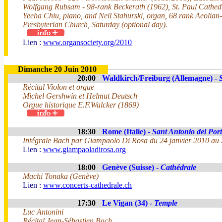
Wolfgang Rubsam - 98-rank Beckerath (1962), St. Paul Cathed
Yeeha Chiu, piano, and Neil Stahurski, organ, 68 rank Aeolian
Presbyterian Church, Saturday (optional day).
Lien :
www.organsociety.org/2010
Dimanche 20 Juin 2010
20:00
Waldkirch/Freiburg (Allemagne) -
Récital Violon et orgue
Michel Gershwin et Helmut Deutsch
Orgue historique E.F.Walcker (1869)
18:30
Rome (Italie) -
Sant Antonio dei Por
Intégrale Bach par Giampaolo Di Rosa du 24 janvier 2010 au 
Lien :
www.giampaoladirosa.org
18:00
Genève (Suisse) -
Cathédrale
Machi Tonaka (Genève)
Lien :
www.concerts-cathedrale.ch
17:30
Le Vigan (34) -
Temple
Luc Antonini
Récital Jean-Sébastien Bach