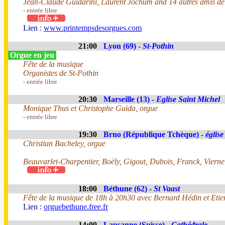
Jean-Claude Guidarini, Laurent Jochum and 14 autres amis de
- entrée libre
Lien :
www.printempsdesorgues.com
21:00
Lyon (69) -
St-Pothin
Orgue en jeu
Fête de la musique
Organistes de St-Pothin
- entrée libre
20:30
Marseille (13) -
Eglise Saint Michel
Monique Thus et Christophe Guida, orgue
- entrée libre
19:30
Brno (République Tchèque) -
églis
Christian Bacheley, orgue
Beauvarlet-Charpentier, Boëly, Gigout, Dubois, Franck, Vierne
18:00
Béthune (62) -
St Vaast
Fête de la musique de 18h à 20h30 avec Bernard Hédin et Etie
Lien :
orguebethune.free.fr
14:00
Lausanne (Suisse) -
Cathédrale