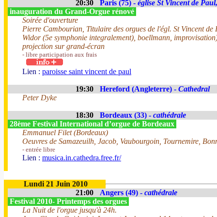
20:30
Paris (75) -
église St Vincent de Paul
inauguration du Grand-Orgue rénové
Soirée d'ouverture
Pierre Cambourian, Titulaire des orgues de l'égl. St Vincent de
Widor (5e symphonie integralement), boellmann, improvisation)
projection sur grand-écran
- libre participation aux frais
Lien :
paroisse saint vincent de paul
19:30
Hereford (Angleterre) -
Cathedral
Peter Dyke
18:30
Bordeaux (33) -
cathédrale
28ème Festival International d’orgue de Bordeaux
Emmanuel Filet (Bordeaux)
Oeuvres de Samazeuilh, Jacob, Vaubourgoin, Tournemire, Bonna
- entrée libre
Lien :
musica.in.cathedra.free.fr/
Lundi 21 Juin 2010
21:00
Angers (49) -
cathédrale
Festival 2010- Printemps des orgues
La Nuit de l'orgue jusqu'à 24h.