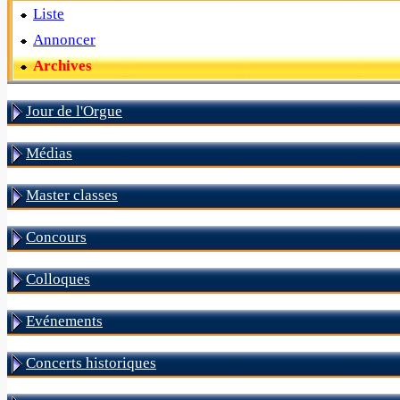
Liste
Annoncer
Archives
Jour de l'Orgue
Médias
Master classes
Concours
Colloques
Evénements
Concerts historiques