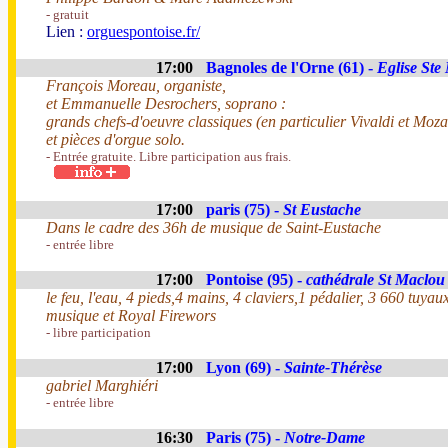
- gratuit
Lien :
orguespontoise.fr/
17:00
Bagnoles de l'Orne (61) -
Eglise Ste
François Moreau, organiste,
et Emmanuelle Desrochers, soprano :
grands chefs-d'oeuvre classiques (en particulier Vivaldi et Mozar
et pièces d'orgue solo.
- Entrée gratuite. Libre participation aus frais.
17:00
paris (75) -
St Eustache
Dans le cadre des 36h de musique de Saint-Eustache
- entrée libre
17:00
Pontoise (95) -
cathédrale St Maclou
le feu, l'eau, 4 pieds,4 mains, 4 claviers,1 pédalier, 3 660 tuya
musique et Royal Firewors
- libre participation
17:00
Lyon (69) -
Sainte-Thérèse
gabriel Marghiéri
- entrée libre
16:30
Paris (75) -
Notre-Dame