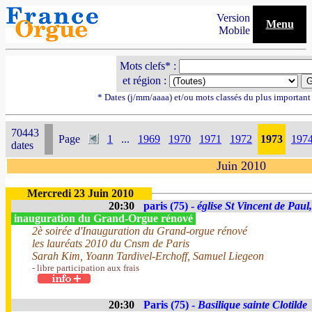
Version
Menu
Mobile
Mots clefs* :
et région :
* Dates (j/mm/aaaa) et/ou mots classés du plus importan
70443
Page
1
...
1969
1970
1971
1972
1973
197
dates
Juin 2010
Mercredi 23 Juin 2010
20:30
paris (75) -
église St Vincent de Paul
inauguration du Grand-Orgue rénové
2è soirée d'Inauguration du Grand-orgue rénové
les lauréats 2010 du Cnsm de Paris
Sarah Kim, Yoann Tardivel-Erchoff, Samuel Liegeon
- libre participation aux frais
20:30
Paris (75) -
Basilique sainte Clotilde