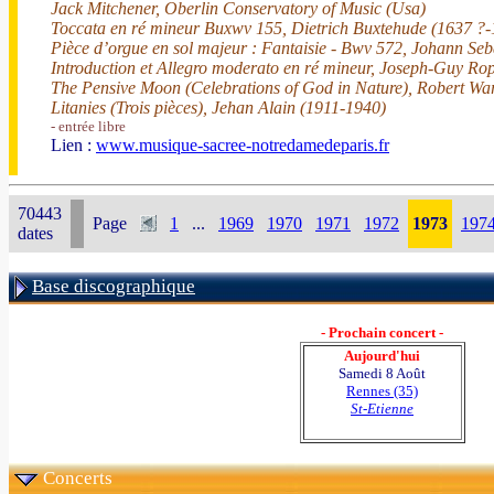
Jack Mitchener, Oberlin Conservatory of Music (Usa)
Toccata en ré mineur Buxwv 155, Dietrich Buxtehude (1637 ?-
Pièce d’orgue en sol majeur : Fantaisie - Bwv 572, Johann Se
Introduction et Allegro moderato en ré mineur, Joseph-Guy Ro
The Pensive Moon (Celebrations of God in Nature), Robert Wa
Litanies (Trois pièces), Jehan Alain (1911-1940)
- entrée libre
Lien :
www.musique-sacree-notredamedeparis.fr
70443
Page
1
...
1969
1970
1971
1972
1973
197
dates
Base discographique
- Prochain concert -
Aujourd'hui
Samedi 8 Août
Rennes (35)
St-Etienne
Concerts