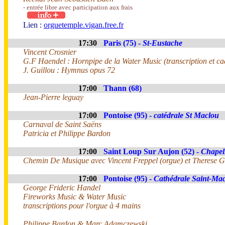
- entrée libre avec participation aux frais
Lien :
orguetemple.vigan.free.fr
17:30
Paris (75) -
St-Eustache
Vincent Crosnier
G.F Haendel : Hornpipe de la Water Music (transcription et ca
J. Guillou : Hymnus opus 72
17:00
Thann (68)
Jean-Pierre leguay
17:00
Pontoise (95) -
catédrale St Maclou
Carnaval de Saint Saëns
Patricia et Philippe Bardon
17:00
Saint Loup Sur Aujon (52) -
Chapel
Chemin De Musique avec Vincent Freppel (orgue) et Therese Ge
17:00
Pontoise (95) -
Cathédrale Saint-Ma
George Frideric Handel
Fireworks Music & Water Music
transcriptions pour l'orgue à 4 mains
Philippe Bardon & Marc Adamczewski