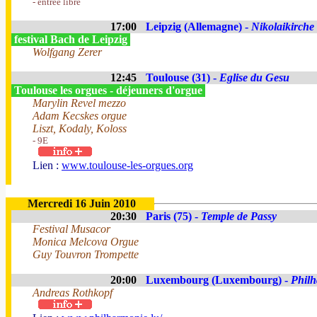
- entrée libre
17:00
Leipzig (Allemagne) -
Nikolaikirche
festival Bach de Leipzig
Wolfgang Zerer
12:45
Toulouse (31) -
Eglise du Gesu
Toulouse les orgues - déjeuners d'orgue
Marylin Revel mezzo
Adam Kecskes orgue
Liszt, Kodaly, Koloss
- 9E
Lien :
www.toulouse-les-orgues.org
Mercredi 16 Juin 2010
20:30
Paris (75) -
Temple de Passy
Festival Musacor
Monica Melcova Orgue
Guy Touvron Trompette
20:00
Luxembourg (Luxembourg) -
Phil
Andreas Rothkopf