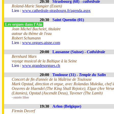
20:30
Strasbourg (68) -
cathédrale
Roland-Marie Stangier (Essen)
Lien :
www.cathedrale-strasbourg.fr/agenda.aspx
20:30
Saint Quentin (01)
Les orgues dans l'Ain
Jean Michel Bachelet, titulaire
autour du thème de l'eau
Robert Schumann
Lien :
www.orgues-aisne.com
20:00
Lausanne (Suisse) -
Cathédrale
Bernhard Marx
voyage musical de la Baltique à la Seine
Lien :
www.grandesorgues.ch
20:00
Toulouse (31) -
Temple du Salin
Concert de fin d'année de la Maîtrise de Toulouse
Mark Opstad, direction et orgue, avec Rolandas Muleika, chef i
Oeuvres de Haendel (The King Shall Rejoice), Elgar (Ave Veru
(Litanies), Opstad (Ascendit Deus), Tavener (The Lamb)
- entrée libre
19:30
Arlon (Belgique)
Firmin Decerf