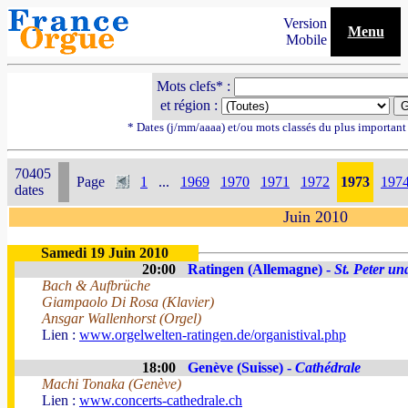
Version
Menu
Mobile
Mots clefs* :
et région :
* Dates (j/mm/aaaa) et/ou mots classés du plus importan
70405
Page
1
...
1969
1970
1971
1972
1973
197
dates
Juin 2010
Samedi 19 Juin 2010
20:00
Ratingen (Allemagne) -
St. Peter un
Bach & Aufbrüche
Giampaolo Di Rosa (Klavier)
Ansgar Wallenhorst (Orgel)
Lien :
www.orgelwelten-ratingen.de/organistival.php
18:00
Genève (Suisse) -
Cathédrale
Machi Tonaka (Genève)
Lien :
www.concerts-cathedrale.ch