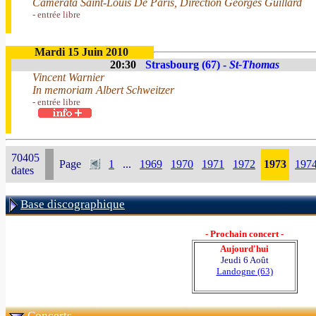
Camerata Saint-Louis De Paris, Direction Georges Guillard
- entrée libre
Mardi 15 Juin 2010
20:30
Strasbourg (67) -
St-Thomas
Vincent Warnier
In memoriam Albert Schweitzer
- entrée libre
70405
Page
1
...
1969
1970
1971
1972
1973
197
dates
Base discographique
- Prochain concert -
Aujourd'hui
Jeudi 6 Août
Landogne (63)
Concerts