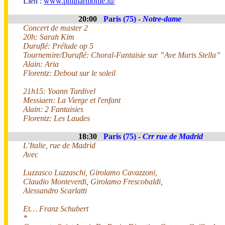
Lien :
www.philharmonie.lu/
20:00
Paris (75) -
Notre-dame
Concert de master 2
20h: Sarah Kim
Duruflé: Prélude op 5
Tournemire/Duruflé: Choral-Fantaisie sur ”Ave Maris Stella”
Alain: Aria
Florentz: Debout sur le soleil
21h15: Yoann Tardivel
Messiaen: La Vierge et l'enfant
Alain: 2 Fantaisies
Florentz: Les Laudes
18:30
Paris (75) -
Crr rue de Madrid
L’Italie, rue de Madrid
Avec
Luzzasco Luzzaschi, Girolamo Cavazzoni,
Claudio Monteverdi, Girolamo Frescobaldi,
Alessandro Scarlatti
Et… Franz Schubert
*