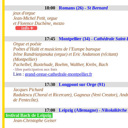
18:00
Romans (26) -
St Bernard
jeux d'orgue
Jean-Michel Petit, orgue
et Florence Duchène, mezzo
17:45
Montpellier (34) -
Cathédrale Saint-
Orgue et poésie
Poètes d’Haïti et musiciens de l’Europe baroque
Irène Randrianjanaka (orgue) et Eric Andanson (récitant)
(Montpellier)
Pachelbel, Buxtehude, Boehm, Walther, Krebs, Bach
- libre participation aux frais
Lien :
grand-orgue-cathedrale-montpellier.fr
17:30
Longpont sur Orge (91)
Jacques Pichard
Radulescu (Choral et Ricercare), Gagneux (Veni Creator), Andr
de Pentecôte).
17:00
Leipzig (Allemagne) -
Nikolaikirche
festival Bach de Leipzig
Jean-Christophe Geiser