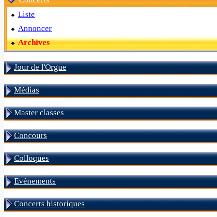
Liste
Annoncer
Archives
Jour de l'Orgue
Médias
Master classes
Concours
Colloques
Evénements
Concerts historiques