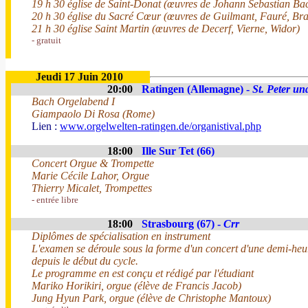
19 h 30 église de Saint-Donat (œuvres de Johann Sebastian Ba
20 h 30 église du Sacré Cœur (œuvres de Guilmant, Fauré, Br
21 h 30 église Saint Martin (œuvres de Decerf, Vierne, Widor)
- gratuit
Jeudi 17 Juin 2010
20:00
Ratingen (Allemagne) -
St. Peter un
Bach Orgelabend I
Giampaolo Di Rosa (Rome)
Lien :
www.orgelwelten-ratingen.de/organistival.php
18:00
Ille Sur Tet (66)
Concert Orgue & Trompette
Marie Cécile Lahor, Orgue
Thierry Micalet, Trompettes
- entrée libre
18:00
Strasbourg (67) -
Crr
Diplômes de spécialisation en instrument
L'examen se déroule sous la forme d'un concert d'une demi-heure
depuis le début du cycle.
Le programme en est conçu et rédigé par l'étudiant
Mariko Horikiri, orgue (élève de Francis Jacob)
Jung Hyun Park, orgue (élève de Christophe Mantoux)