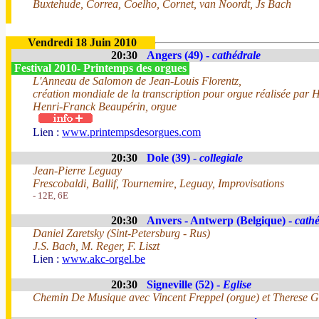
Buxtehude, Correa, Coelho, Cornet, van Noordt, Js Bach
Vendredi 18 Juin 2010
20:30
Angers (49) -
cathédrale
Festival 2010- Printemps des orgues
L'Anneau de Salomon de Jean-Louis Florentz,
création mondiale de la transcription pour orgue réalisée par 
Henri-Franck Beaupérin, orgue
Lien :
www.printempsdesorgues.com
20:30
Dole (39) -
collegiale
Jean-Pierre Leguay
Frescobaldi, Ballif, Tournemire, Leguay, Improvisations
- 12E, 6E
20:30
Anvers - Antwerp (Belgique) -
cathé
Daniel Zaretsky (Sint-Petersburg - Rus)
J.S. Bach, M. Reger, F. Liszt
Lien :
www.akc-orgel.be
20:30
Signeville (52) -
Eglise
Chemin De Musique avec Vincent Freppel (orgue) et Therese Ge