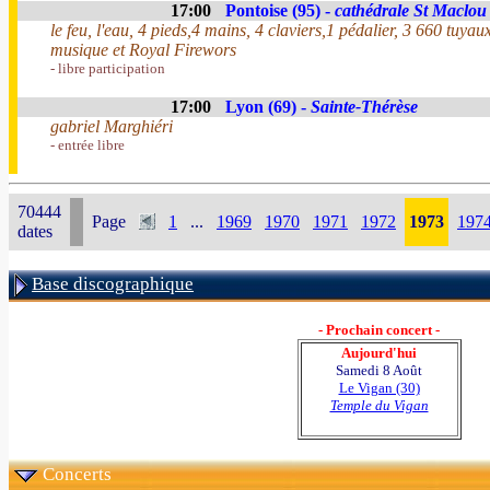
17:00
Pontoise (95) -
cathédrale St Maclou
le feu, l'eau, 4 pieds,4 mains, 4 claviers,1 pédalier, 3 660 tuya
musique et Royal Firewors
- libre participation
17:00
Lyon (69) -
Sainte-Thérèse
gabriel Marghiéri
- entrée libre
70444
Page
1
...
1969
1970
1971
1972
1973
197
dates
Base discographique
- Prochain concert -
Aujourd'hui
Samedi 8 Août
Le Vigan (30)
Temple du Vigan
Concerts