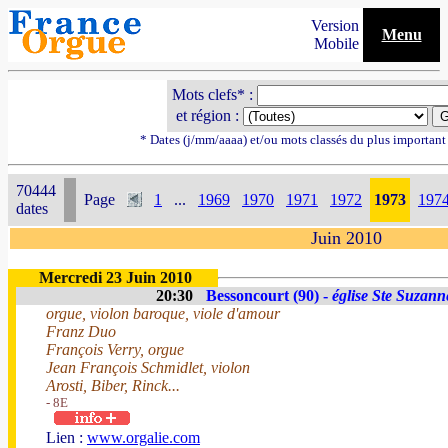
Version
Menu
Mobile
Mots clefs* :
et région :
* Dates (j/mm/aaaa) et/ou mots classés du plus importan
70444
Page
1
...
1969
1970
1971
1972
1973
197
dates
Juin 2010
Mercredi 23 Juin 2010
20:30
Bessoncourt (90) -
église Ste Suzann
orgue, violon baroque, viole d'amour
Franz Duo
François Verry, orgue
Jean François Schmidlet, violon
Arosti, Biber, Rinck...
- 8E
Lien :
www.orgalie.com