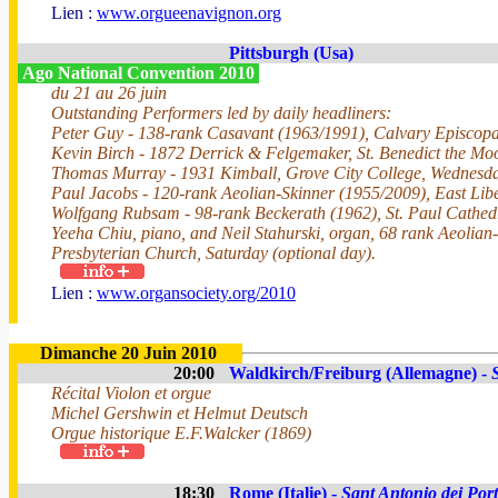
Lien :
www.orgueenavignon.org
Pittsburgh (Usa)
Ago National Convention 2010
du 21 au 26 juin
Outstanding Performers led by daily headliners:
Peter Guy - 138-rank Casavant (1963/1991), Calvary Episcop
Kevin Birch - 1872 Derrick & Felgemaker, St. Benedict the Mo
Thomas Murray - 1931 Kimball, Grove City College, Wednesd
Paul Jacobs - 120-rank Aeolian-Skinner (1955/2009), East Lib
Wolfgang Rubsam - 98-rank Beckerath (1962), St. Paul Cathed
Yeeha Chiu, piano, and Neil Stahurski, organ, 68 rank Aeolian
Presbyterian Church, Saturday (optional day).
Lien :
www.organsociety.org/2010
Dimanche 20 Juin 2010
20:00
Waldkirch/Freiburg (Allemagne) -
Récital Violon et orgue
Michel Gershwin et Helmut Deutsch
Orgue historique E.F.Walcker (1869)
18:30
Rome (Italie) -
Sant Antonio dei Por