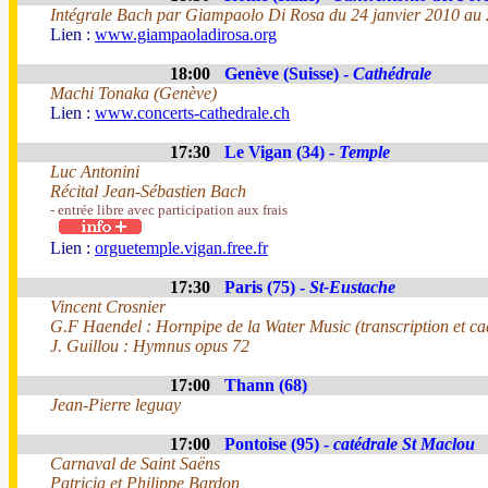
Intégrale Bach par Giampaolo Di Rosa du 24 janvier 2010 au 
Lien :
www.giampaoladirosa.org
18:00
Genève (Suisse) -
Cathédrale
Machi Tonaka (Genève)
Lien :
www.concerts-cathedrale.ch
17:30
Le Vigan (34) -
Temple
Luc Antonini
Récital Jean-Sébastien Bach
- entrée libre avec participation aux frais
Lien :
orguetemple.vigan.free.fr
17:30
Paris (75) -
St-Eustache
Vincent Crosnier
G.F Haendel : Hornpipe de la Water Music (transcription et ca
J. Guillou : Hymnus opus 72
17:00
Thann (68)
Jean-Pierre leguay
17:00
Pontoise (95) -
catédrale St Maclou
Carnaval de Saint Saëns
Patricia et Philippe Bardon