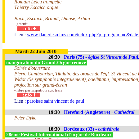
Romain Leleu trompette
Thierry Escaich orgue
Bach, Escaich, Brandt, Dmase, Arban
- gratuit
Lien :
www.flaneriesreims.com/index.php?p=programme&dat
Mardi 22 Juin 2010
20:30
Paris (75) -
église St Vincent de Paul
inauguration du Grand-Orgue rénové
Soirée d'ouverture
Pierre Cambourian, Titulaire des orgues de l'égl. St Vincent de
Widor (5e symphonie integralement), boellmann, improvisation)
projection sur grand-écran
- libre participation aux frais
Lien :
paroisse saint vincent de paul
19:30
Hereford (Angleterre) -
Cathedral
Peter Dyke
18:30
Bordeaux (33) -
cathédrale
28ème Festival International d’orgue de Bordeaux