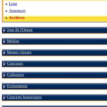
Liste
Annoncer
Archives
Jour de l'Orgue
Médias
Master classes
Concours
Colloques
Evénements
Concerts historiques