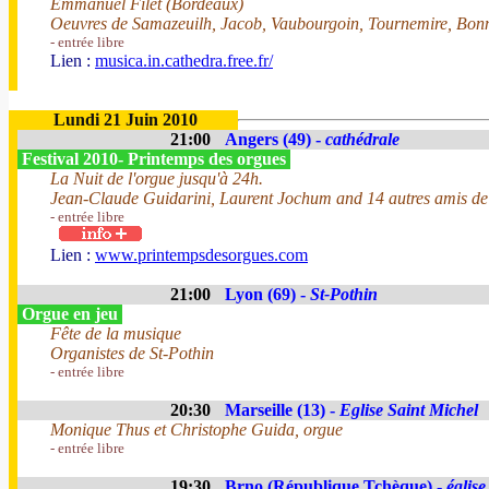
Emmanuel Filet (Bordeaux)
Oeuvres de Samazeuilh, Jacob, Vaubourgoin, Tournemire, Bonna
- entrée libre
Lien :
musica.in.cathedra.free.fr/
Lundi 21 Juin 2010
21:00
Angers (49) -
cathédrale
Festival 2010- Printemps des orgues
La Nuit de l'orgue jusqu'à 24h.
Jean-Claude Guidarini, Laurent Jochum and 14 autres amis de
- entrée libre
Lien :
www.printempsdesorgues.com
21:00
Lyon (69) -
St-Pothin
Orgue en jeu
Fête de la musique
Organistes de St-Pothin
- entrée libre
20:30
Marseille (13) -
Eglise Saint Michel
Monique Thus et Christophe Guida, orgue
- entrée libre
19:30
Brno (République Tchèque) -
églis