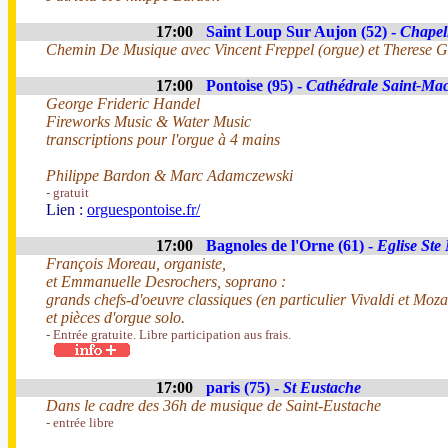
17:00
Saint Loup Sur Aujon (52) -
Chapel
Chemin De Musique avec Vincent Freppel (orgue) et Therese Ge
17:00
Pontoise (95) -
Cathédrale Saint-Ma
George Frideric Handel
Fireworks Music & Water Music
transcriptions pour l'orgue à 4 mains
Philippe Bardon & Marc Adamczewski
- gratuit
Lien :
orguespontoise.fr/
17:00
Bagnoles de l'Orne (61) -
Eglise Ste
François Moreau, organiste,
et Emmanuelle Desrochers, soprano :
grands chefs-d'oeuvre classiques (en particulier Vivaldi et Mozar
et pièces d'orgue solo.
- Entrée gratuite. Libre participation aus frais.
17:00
paris (75) -
St Eustache
Dans le cadre des 36h de musique de Saint-Eustache
- entrée libre