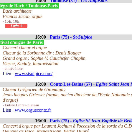
16:00
Toulouse (31) -
Les Augustins
tégrale Bach / Toulouse-Paris
Bach architecte
Francis Jacob, orgue
- 15E, 10E
16:00
Paris (75) -
St-Sulpice
tival d'orgue de Paris
Concert chœur et orgue
Chœur de la Sorbonne dir : Denis Rouger
Grand orgue : Sophie-V. Cauchefer-Choplin
Vierne, Kodaly, Improvisation
- entrée libre
Lien :
www.stsulpice.com/
16:00
Contz-Les-Bains (57) -
Eglise Saint Jean l
Choeur Grégorien de Giromagny
Jean-Jacques Griesser (orgue, ancien directeur de l'Ecole Nationale 
d'orgue)
- Entrée Libre - plateau
Lien :
www.orguecontz.fr
16:00
Paris (75) -
Eglise St Jean-Baptiste de Belle
Concert d'orgue par Laurent Jochum à l'occasion de la sortie du C.D
Oeuvres de Bach, Mendelssohn, Widor, Dupré, ...