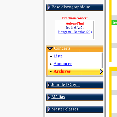
Base discographique
- Prochain concert -
fes
Aujourd'hui
Jeudi 6 Août
Plougastel-Daoulas (29)
Concerts
Liste
Annoncer
Archives
Jour de l'Orgue
Médias
Master classes