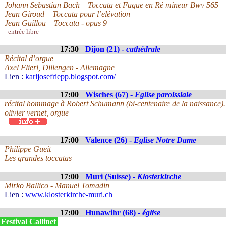
Johann Sebastian Bach – Toccata et Fugue en Ré mineur Bwv 565
Jean Giroud – Toccata pour l’elévation
Jean Guillou – Toccata - opus 9
- entrée libre
17:30
Dijon (21) -
cathédrale
Récital d’orgue
Axel Flierl, Dillengen - Allemagne
Lien :
karljosefriepp.blogspot.com/
17:00
Wisches (67) -
Eglise paroissiale
récital hommage à Robert Schumann (bi-centenaire de la naissance).
olivier vernet, orgue
17:00
Valence (26) -
Eglise Notre Dame
Philippe Gueit
Les grandes toccatas
17:00
Muri (Suisse) -
Klosterkirche
Mirko Ballico - Manuel Tomadin
Lien :
www.klosterkirche-muri.ch
17:00
Hunawihr (68) -
église
Festival Callinet