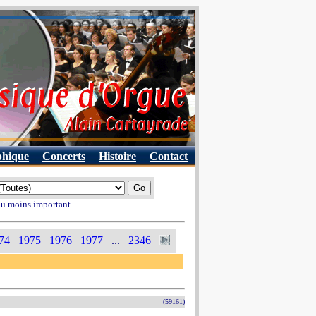
phique
Concerts
Histoire
Contact
 au moins important
74
1975
1976
1977
...
2346
(59161)