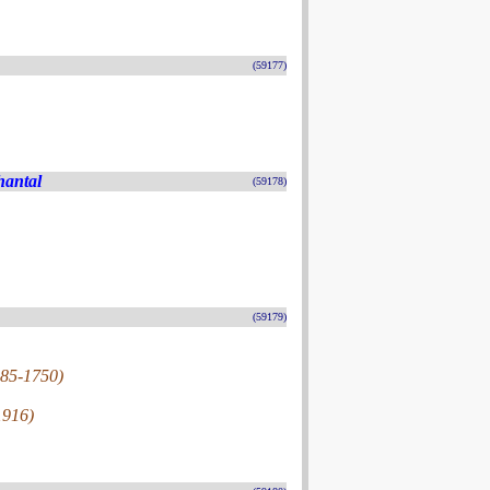
(59177)
hantal
(59178)
(59179)
685-1750)
1916)