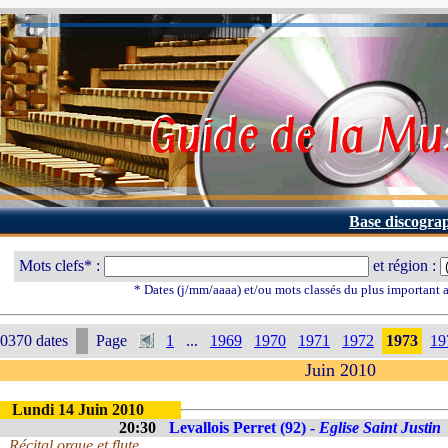
Base discogra
Mots clefs* :
et région :
* Dates (j/mm/aaaa) et/ou mots classés du plus important
0370 dates
Page
1
...
1969
1970
1971
1972
1973
19
Juin 2010
Lundi 14 Juin 2010
20:30
Levallois Perret (92) -
Eglise Saint Justin
Récital orgue et flute