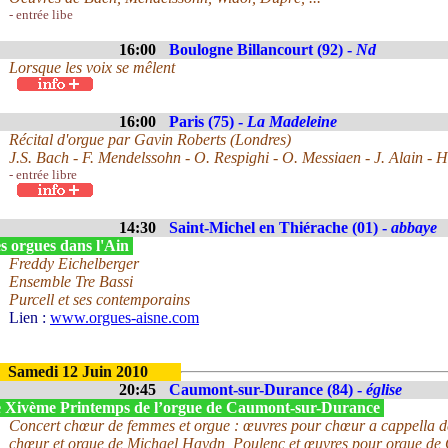
- entrée libe
16:00
Boulogne Billancourt (92) -
Nd
Lorsque les voix se mêlent
16:00
Paris (75) -
La Madeleine
Récital d'orgue par Gavin Roberts (Londres)
J.S. Bach - F. Mendelssohn - O. Respighi - O. Messiaen - J. Alain - H
- entrée libre
14:30
Saint-Michel en Thiérache (01) -
abbaye
s orgues dans l'Ain
Freddy Eichelberger
Ensemble Tre Bassi
Purcell et ses contemporains
Lien :
www.orgues-aisne.com
Samedi 12 Juin 2010
20:45
Caumont-sur-Durance (84) -
église
 Xivème Printemps de l’orgue de Caumont-sur-Durance
Concert chœur de femmes et orgue : œuvres pour chœur a cappella de
chœur et orgue de Michael Haydn, Poulenc et œuvres pour orgue de 