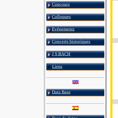
Concours
Colloques
Evénements
Concerts historiques
J S BACH
Liens
Data Base