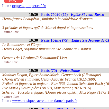
Lien :
orgues-quimper.cef.fr/
16:30
Paris 75020 (75) -
Eglise St Jean Bosco
Henri-franck Beaupérin , titulaire à la cathédrale d'Angers
3 préludes et fugues op7 de Marcel dupré et improvisations
- entrée libre
16:30
Paris 16ème (75) -
Eglise Ste Jeanne de C
Le Romantisme et l'Orgue
Henry Paget, organiste titulaire de Ste Jeanne de Chantal
Oeuvres de J.Brahms/R.Schumann/F.Liszt
- entée libre
16:30
Paris (75) -
Notre-Dame
Matthias Degott, Église Sainte-Marie, Gengenbach (Allemagne)
Choral n°2 en si mineur, César-Auguste Franck (1822-1890)
Prélude et fugue en la majeur - Bwv 536, Johann Sebastian Bach (1
Ave Maria (Douze pièces op.63), Max Reger (1873-1916)
Scherzo - Toccata et fugue, (Douze pièces op.80), Max Reger (1873-
- entrée libre
Lien :
www.musique-sacree-notredamedeparis.fr