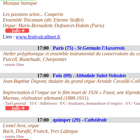
Musique baroque
Les passions selon... Couperin
Ensemble Trecanum (dir. Etienne Stoffel)
Orgue: Marie-Bernadette Dufourcet-Hakim (Paris)
Lien :
www.festivalcallinet.fr
17:00
Paris (75) -
St Germain l'Auxerrois
Atelier polyphonique et ensemble instrumental du conservatoire du cen
Purcell, Buxtehude, Charpentier
- entrée libre
17:00
Foix (09) -
Abbatiale Saint-Volusien
Jean-Baptiste Dupont, titulaire du grand orgue Aristide Cavaillé-Coll
Improvisation à l’orgue sur le film muet de 1926 « Faust, une légen
Murnau, réalisateur allemand (1888-1931).
- Tarif général : 10 € / Adhérents : 8 € / étudiants, demandeurs d’emploi : 6 € / Gr
17:00
quimper (29) -
Cathédrale
Lionel Avot, orgue
Bach, Duruflé, Franck, Yves Lafargue
- entrée libre