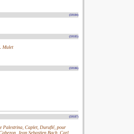
(59184)
(59185)
. Mulet
(59186)
(59187)
 Palestrina, Caplet, Duruflé, pour
Cabezon, Jean Sebastien Bach, Carl