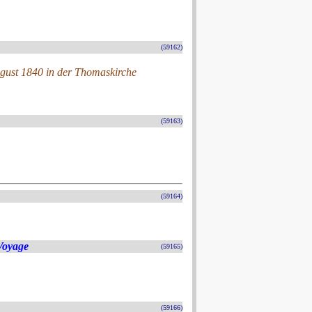
(59162)
ugust 1840 in der Thomaskirche
(59163)
(59164)
Voyage
(59165)
(59166)