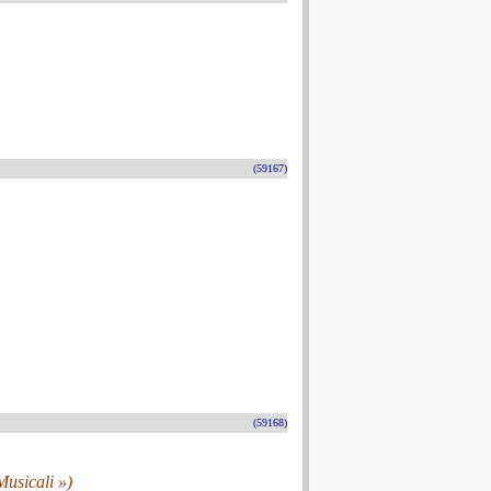
(59167)
(59168)
Musicali »)