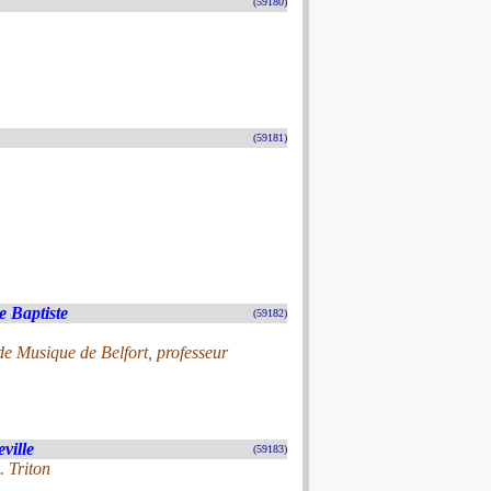
(59180)
(59181)
e Baptiste
(59182)
de Musique de Belfort, professeur
ville
(59183)
. Triton