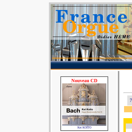
Nouveau CD
7
Kei KOÏTO