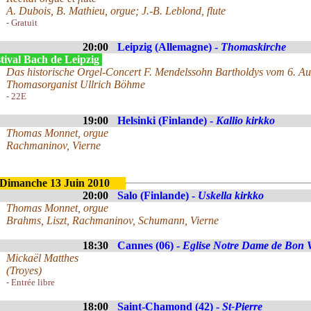
A. Dubois, B. Mathieu, orgue; J.-B. Leblond, flute
- Gratuit
20:00
Leipzig (Allemagne) -
Thomaskirche
tival Bach de Leipzig
Das historische Orgel-Concert F. Mendelssohn Bartholdys vom 6. A
Thomasorganist Ullrich Böhme
- 22E
19:00
Helsinki (Finlande) -
Kallio kirkko
Thomas Monnet, orgue
Rachmaninov, Vierne
Dimanche 13 Juin 2010
20:00
Salo (Finlande) -
Uskella kirkko
Thomas Monnet, orgue
Brahms, Liszt, Rachmaninov, Schumann, Vierne
18:30
Cannes (06) -
Eglise Notre Dame de Bon 
Mickaël Matthes
(Troyes)
- Entrée libre
18:00
Saint-Chamond (42) -
St-Pierre