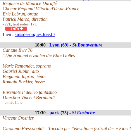
Requiem de Maurice Duruflé
Choeur Régional Vittoria d'Ile-de-France
Eric Lebrun, orgue
Patrick Marco, direction
- 22E, tarif réduit 17E
Lien :
amisdesorgues.free.fr/
18:00
Lyon (69) -
St-Bonaventure
Cantate Bwv 76
”Die Himmel erzählen die Ehre Gottes”
Marie Remandet, soprano
Gabriel Jublin, alto
Benjamin Ingrao, ténor
Romain Bockler, basse
Ensemble Il delirio fantastico
Direction Vincent Bernhardt
- entrée libre
17:30
paris (75) -
St Eustache
Vincent Crosnier
Girolamo Frescobaldi – Toccata per l’elevatione (extrait des « Fiori 