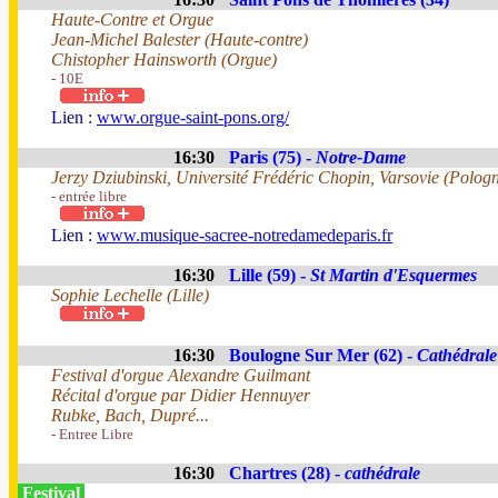
Haute-Contre et Orgue
Jean-Michel Balester (Haute-contre)
Chistopher Hainsworth (Orgue)
- 10E
Lien :
www.orgue-saint-pons.org/
16:30
Paris (75) -
Notre-Dame
Jerzy Dziubinski, Université Frédéric Chopin, Varsovie (Polog
- entrée libre
Lien :
www.musique-sacree-notredamedeparis.fr
16:30
Lille (59) -
St Martin d'Esquermes
Sophie Lechelle (Lille)
16:30
Boulogne Sur Mer (62) -
Cathédral
Festival d'orgue Alexandre Guilmant
Récital d'orgue par Didier Hennuyer
Rubke, Bach, Dupré...
- Entree Libre
16:30
Chartres (28) -
cathédrale
Festival