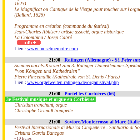
1623).
Le Magnificat ou Cantique de la Vierge pour toucher sur l'orgue 
(Ballard, 1626)
Programme en création (commande du festival)
Jean-Charles Ablitzer / artiste associé, orgue historique
La Colombina / Josep Cabré
Lien :
www.musetmemoire.com
21:00
Ratingen (Allemagne) -
St. Peter un
Sommernachts-Konzert zum 3. Ratinger Dumeklemmer-Spekta
”von Königen und Kathedralen”
Pierre Pincemaille (Kathedrale von St. Denis / Paris)
Lien :
www.orgelwelten-ratingen.de/organistival.php
21:00
Portel les Corbières (66)
3e Festival musique et orgue en Corbières
Christian tranchant, orgue
Christophe Grimalt trompette
21:00
Soviore/Monterrosso al Mare (Italie
Festival Internazionale di Musica Cinqueterre - Santuario di S
Cristina García Banegas
- 10 Euros