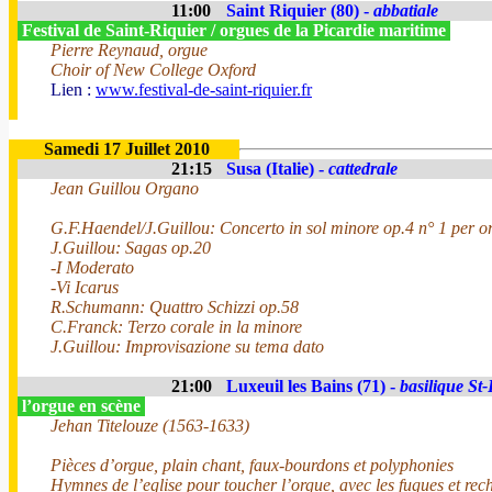
11:00
Saint Riquier (80) -
abbatiale
Festival de Saint-Riquier / orgues de la Picardie maritime
Pierre Reynaud, orgue
Choir of New College Oxford
Lien :
www.festival-de-saint-riquier.fr
Samedi 17 Juillet 2010
21:15
Susa (Italie) -
cattedrale
Jean Guillou Organo
G.F.Haendel/J.Guillou: Concerto in sol minore op.4 n° 1 per o
J.Guillou: Sagas op.20
-I Moderato
-Vi Icarus
R.Schumann: Quattro Schizzi op.58
C.Franck: Terzo corale in la minore
J.Guillou: Improvisazione su tema dato
21:00
Luxeuil les Bains (71) -
basilique St-
l’orgue en scène
Jehan Titelouze (1563-1633)
Pièces d’orgue, plain chant, faux-bourdons et polyphonies
Hymnes de l’eglise pour toucher l’orgue, avec les fugues et rech