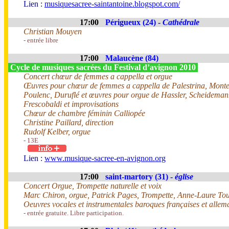
Lien :
musiquesacree-saintantoine.blogspot.com/
17:00
Périgueux (24) -
Cathédrale
Christian Mouyen
- entrée libre
17:00
Malaucène (84)
Cycle de musiques sacrées du Festival d’avignon 2010
Concert chœur de femmes a cappella et orgue
Œuvres pour chœur de femmes a cappella de Palestrina, Monteve
Poulenc, Duruflé et œuvres pour orgue de Hassler, Scheidemann
Frescobaldi et improvisations
Chœur de chambre féminin Calliopée
Christine Paillard, direction
Rudolf Kelber, orgue
- 13E
Lien :
www.musique-sacree-en-avignon.org
17:00
saint-martory (31) -
église
Concert Orgue, Trompette naturelle et voix
Marc Chiron, orgue, Patrick Pages, Trompette, Anne-Laure To
Oeuvres vocales et instrumentales baroques françaises et allem
- entrée gratuite. Libre participation.