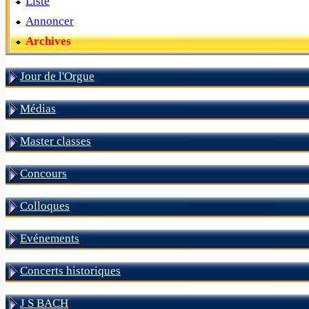
Liste
Annoncer
Archives
Jour de l'Orgue
Médias
Master classes
Concours
Colloques
Evénements
Concerts historiques
J S BACH