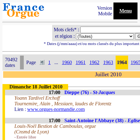
Version
Menu
Mobile
Mots clefs* :
et région :
* Dates (j/mm/aaaa) et/ou mots classés du plus importan
70492
Page
1
...
1960
1961
1962
1963
1964
196
dates
Juillet 2010
Dimanche 18 Juillet 2010
17:00
Dieppe (76) -
St-Jacques
Yoann Tardivel Erchoff
Tournemire, Alain , Messiaen, laudes de Florentz
Lien :
www.orgues-normandie.com
17:00
Saint-Antoine l'Abbaye (38) -
Eglise
Louis-Noël Bestion de Camboulas, orgue
(Cnsmd de Lyon)
- Entrée libre