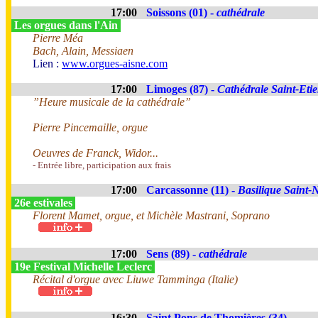
17:00
Soissons (01) -
cathédrale
Les orgues dans l'Ain
Pierre Méa
Bach, Alain, Messiaen
Lien :
www.orgues-aisne.com
17:00
Limoges (87) -
Cathédrale Saint-Eti
”Heure musicale de la cathédrale”
Pierre Pincemaille, orgue
Oeuvres de Franck, Widor...
- Entrée libre, participation aux frais
17:00
Carcassonne (11) -
Basilique Saint-
26e estivales
Florent Mamet, orgue, et Michèle Mastrani, Soprano
17:00
Sens (89) -
cathédrale
19e Festival Michelle Leclerc
Récital d'orgue avec Liuwe Tamminga (Italie)
16:30
Saint Pons de Thomières (34)