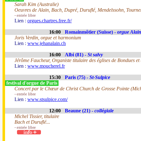
Sarah Kim (Australie)
Oeuvres de Alain, Bach, Dupré, Duruflé, Mendelssohn, Tourne
- entrée libre
Lien :
orgues.chartres.free.fr/
16:00
Romainmôtier (Suisse) -
orgue Alai
Joris Verdin, orgue et harmonium
Lien :
www.jehanalain.ch
16:00
Albi (81) -
St salvy
Jérôme Faucheur, Organiste titulaire des églises de Bondues e
Lien :
www.moucherel.fr
15:30
Paris (75) -
St-Sulpice
festival d'orgue de Paris
Concert par le Chœur de Christ Church de Grosse Pointe (Mich
- entrée libre
Lien :
www.stsulpice.com/
12:00
Beaune (21) -
collégiale
Michel Tissier, titulaire
Bach et Duruflé...
- entrée libre