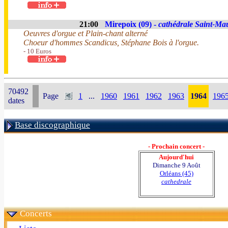
21:00
Mirepoix (09) -
cathédrale Saint-Ma
Oeuvres d'orgue et Plain-chant alterné
Choeur d'hommes Scandicus, Stéphane Bois à l'orgue.
- 10 Euros
70492
Page
1
...
1960
1961
1962
1963
1964
196
dates
Base discographique
- Prochain concert -
Aujourd'hui
Dimanche 9 Août
Orléans (45)
cathedrale
Concerts