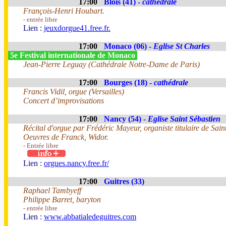
17:00
Blois (41) -
cathédrale
François-Henri Houbart.
- entrée libre
Lien :
jeuxdorgue41.free.fr.
17:00
Monaco (06) -
Eglise St Charles
5e Festival internationale de Monaco
Jean-Pierre Leguay (Cathédrale Notre-Dame de Paris)
17:00
Bourges (18) -
cathédrale
Francis Vidil, orgue (Versailles)
Concert d’improvisations
17:00
Nancy (54) -
Eglise Saint Sébastien
Récital d'orgue par Frédéric Mayeur, organiste titulaire de Sai
Oeuvres de Franck, Widor.
- Entrée libre
Lien :
orgues.nancy.free.fr/
17:00
Guitres (33)
Raphael Tambyeff
Philippe Barret, baryton
- entrée libre
Lien :
www.abbatialedeguitres.com