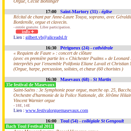
Orgue, Cécile Bohlinger
17:00
Saint-Martory (31) -
église
Récital de chant par Anne-Laure Touya, soprano, avec Géraldine
Borderolle, orgue et clavecin.
- entrée gratuite. Libre participation.
Lien :
gilbert.vb@aliceadsl.fr
16:30
Périgueux (24) -
cathédrale
« Requiem de Faure » : concert de clôture
(avec en première partie les « Chichester Psalms » de Leonard 
interprétés par l’ensemble Polifonia Eliane Lavail et Christia
(Orgue, harpe, percussion, solistes, et chœur (60 choristes )
16:30
Masevaux (68) -
St Martin
35e festival de Masevaux
Saint-Saëns : 3e Symphonie pour orgue, marche op. 25, Bacch
Orchestre d'harmonie de la Police Nationale, dir. Jérôme Hilai
Vincent Warnier orgue
- 18E, 14E
Lien :
www.festivalorguemasevaux.com
16:00
Toul (54) -
collégiale St Gengoult
Bach Toul Festival 2011