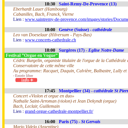
18:30
Saint-Remy-De-Provence (13)
Eberhardt Lauer (Hambourg)
Cabanilles, Bach, Franck, Vierne
Lien :
www.saintremy-de-provence.com/images/stories/Docume
18:00
Genève (Suisse) -
cathédrale
Leo van Doeselaar (Hilversum - Pays-Bas)
Lien :
www.concerts-cathedrale.ch
18:00
Surgères (17) -
Eglise Notre-Dame
Festival ”Orgue en Vogue”
Cédric Burgelin, organiste titulaire de l'orgue de la Cathédrale 
Conservatoire de cette même ville
Au programme: Racquet, Daquin, Calvière, Balbastre, Lully et
- Entrée libre
17:45
Montpellier (34) -
cathédrale St Pier
Concert «Violon et orgue en duo»
Nathalie Saint-Arroman (violon) et Jean Dekyndt (orgue)
Bach, Leclair, Guillemain
Lien :
grand-orgue-cathedrale-montpellier.fr/
16:00
Paris (75) -
St Gervais
Mario Videla (Argentine)