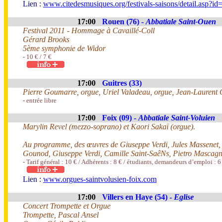
Lien :
www.citedesmusiques.org/festivals-saisons/detail.asp?i
17:00
Rouen (76) -
Abbatiale Saint-Ouen
Festival 2011 - Hommage à Cavaillé-Coll
Gérard Brooks
5ème symphonie de Widor
- 10 € / 7 €
17:00
Guitres (33)
Pierre Goumarre, orgue, Uriel Valadeau, orgue, Jean-Laurent 
- entrée libre
17:00
Foix (09) -
Abbatiale Saint-Voluien
Marylin Revel (mezzo-soprano) et Kaori Sakaï (orgue).
Au programme, des œuvres de Giuseppe Verdi, Jules Massenet, 
Gounod, Giuseppe Verdi, Camille Saint-SaêNs, Pietro Mascagn
- Tarif général : 10 € / Adhérents : 8 € / étudiants, demandeurs d’emploi : 6
Lien :
www.orgues-saintvolusien-foix.com
17:00
Villers en Haye (54) -
Eglise
Concert Trompette et Orgue
Trompette, Pascal Ansel