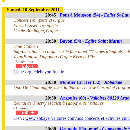
Samedi 10 Septembre 2011
20:45
Pont à Mousson (54) -
Eglise St-Lau
Concert Trompette et Orgue
Pascal Ansel, Trompette
Cécile Bohlinger, Orgue
20:30
Bayon (54) -
Eglise Saint Martin
Ciné-Concert
Improvisations à l'orgue sur le film muet ”Visages d’enfants” d
Jean-Baptiste Dupont à l'Orgue Kern et Fils
- Entrée libre
Lien :
orguedebayon.free.fr
20:30
Montier-En-Der (52) -
Abbatiale
Duo De Champagne, avec la flûtiste Thérèse Gerard et l'organi
20:30
Argoules (80) -
Valloires 80120 Argo
Récital de Thierry escaich à l'abbaye de Valloires
- 15 euros
Lien :
www.abbaye-valloires.com/nos-concerts-et-activités-cultu
20:30
Granada (Espagne) -
Comvento de S