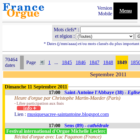
Version
Menu
Mobile
Mots clefs* :
et région :
* Dates (j/mm/aaaa) et/ou mots classés du plus importan
70464
Page
1
...
1845
1846
1847
1848
1849
185
dates
Septembre 2011
Dimanche 11 Septembre 2011
17:00
Saint-Antoine l'Abbaye (38) -
Eglise
Heure d'orgue par Christophe Martin-Maeder (Paris)
- Libre participation aux frais
Lien :
musiquesacree-saintantoine.blogspot.com
17:00
Sens (89) -
cathédrale
Festival international d'Orgue Michelle Leclerc
Récital d'orgue avec Luc Paganon (France)