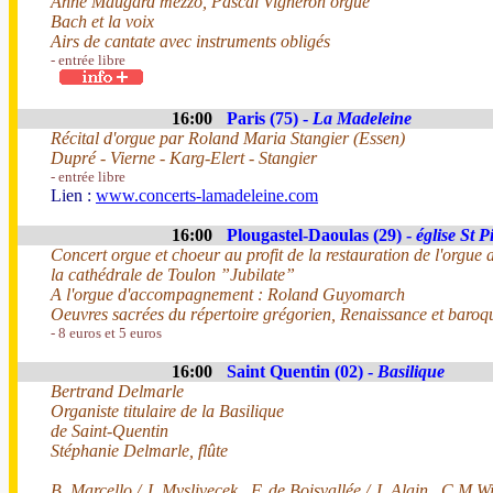
Anne Maugard mezzo, Pascal Vigneron orgue
Bach et la voix
Airs de cantate avec instruments obligés
- entrée libre
16:00
Paris (75) -
La Madeleine
Récital d'orgue par Roland Maria Stangier (Essen)
Dupré - Vierne - Karg-Elert - Stangier
- entrée libre
Lien :
www.concerts-lamadeleine.com
16:00
Plougastel-Daoulas (29) -
église St P
Concert orgue et choeur au profit de la restauration de l'orgue 
la cathédrale de Toulon ”Jubilate”
A l'orgue d'accompagnement : Roland Guyomarch
Oeuvres sacrées du répertoire grégorien, Renaissance et baroq
- 8 euros et 5 euros
16:00
Saint Quentin (02) -
Basilique
Bertrand Delmarle
Organiste titulaire de la Basilique
de Saint-Quentin
Stéphanie Delmarle, flûte
B. Marcello / J. Myslivecek , F. de Boisvallée / J. Alain , C.M W