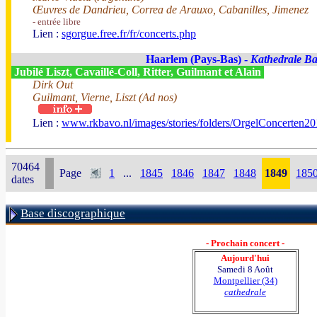
Œuvres de Dandrieu, Correa de Arauxo, Cabanilles, Jimenez
- entrée libre
Lien :
sgorgue.free.fr/fr/concerts.php
Haarlem (Pays-Bas) -
Kathedrale Bas
Jubilé Liszt, Cavaillé-Coll, Ritter, Guilmant et Alain
Dirk Out
Guilmant, Vierne, Liszt (Ad nos)
Lien :
www.rkbavo.nl/images/stories/folders/OrgelConcerten20
70464
Page
1
...
1845
1846
1847
1848
1849
185
dates
Base discographique
- Prochain concert -
Aujourd'hui
Samedi 8 Août
Montpellier (34)
cathedrale