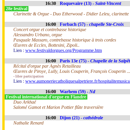
16:30
Roquevaire (13) -
Saint-Vincent
28e festival
Clarinette & Orgue - Duo Etherwood - Didier Leleu, clarinette 
16:00
Forbach (57) -
chapelle Ste-Croix
Concert orgue et contrebasse historique
Alessandro Urbano, orgue
Pasquale Massaro, contrebasse historique à trois cordes
Œuvres de Eccles, Bottesini, Zipoli..
Lien :
www.festivaldorgues.org/Programme.htm
16:00
Paris 13e (75) -
Chapelle de la Salpêt
Récital d'orgue par Agnès Retailleau
Œuvres de Piroye, Lully, Louis Couperin, François Couperin ..
- libre participation
Lien :
www.aumoneriecatholiquesalpetriere.fr/hospitalitemusica
16:00
Warhem (59) -
Nd
Festival international d'orgue en Flandre
Duo Arkhaé
Salomé Gamot et Marion Pottier flûte traversière
16:00
Dijon (21) -
cathédrale
Nathalie Renard