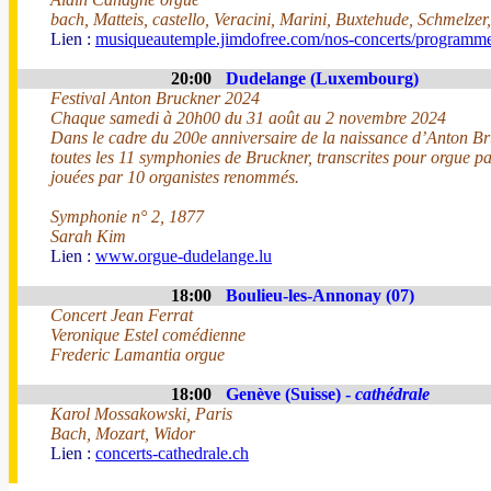
bach, Matteis, castello, Veracini, Marini, Buxtehude, Schmelzer
Lien :
musiqueautemple.jimdofree.com/nos-concerts/programme
20:00
Dudelange (Luxembourg)
Festival Anton Bruckner 2024
Chaque samedi à 20h00 du 31 août au 2 novembre 2024
Dans le cadre du 200e anniversaire de la naissance d’Anton Br
toutes les 11 symphonies de Bruckner, transcrites pour orgue p
jouées par 10 organistes renommés.
Symphonie n° 2, 1877
Sarah Kim
Lien :
www.orgue-dudelange.lu
18:00
Boulieu-les-Annonay (07)
Concert Jean Ferrat
Veronique Estel comédienne
Frederic Lamantia orgue
18:00
Genève (Suisse) -
cathédrale
Karol Mossakowski, Paris
Bach, Mozart, Widor
Lien :
concerts-cathedrale.ch