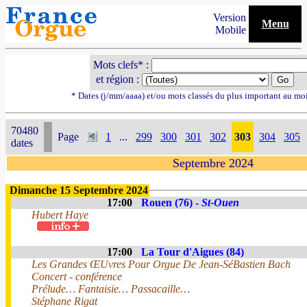
Version
Menu
Mobile
Mots clefs* :
et région :
* Dates (j/mm/aaaa) et/ou mots classés du plus important au mo
70480
Page
1
...
299
300
301
302
303
304
305
dates
Septembre 2024
Dimanche 15 Septembre 2024
17:00
Rouen (76) -
St-Ouen
Hubert Haye
17:00
La Tour d'Aigues (84)
Les Grandes ŒUvres Pour Orgue De Jean-SéBastien Bach
Concert - conférence
Prélude… Fantaisie… Passacaille…
Stéphane Rigat