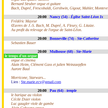
Bernard Struber orgue et guitare
Bach, Dupré, Frescobaldi, Gershwin, Gigout, Mahler, Monteve
20:00
Nancy (54) -
Église Saint-Léon Ix
Frédéric Mayeur
Œuvres de J.-S. Bach, M. Dupré, A. Fleury, G. Litaize.
Au profit du relevage de l'orgue de Saint-Léon.
20:00
Bonneville (74) -
Ste-Catherine
Sebastien Bauer
20:00
Mulhouse (68) -
Ste-Marie
le temps d'un orgue
orgue et cinema
Alain Heim, Clément Gass et julien Weinzaepflen
Aurore Baal
Morricone, Starwars...
Lien :
Ste.marie.ecv@gmail.com
20:00
Pau (64) -
temple
le barique au violon
Cécile Dsier violon
Luc gaugler viole de gambe
Alain Cahagne orgue