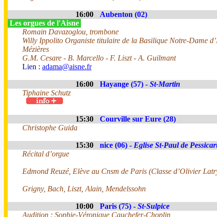
16:00
Aubenton (02)
Les orgues de l'Aisne
Romain Davazoglou, trombone
Willy Ippolito Organiste titulaire de la Basilique Notre-Dame d
Mézières
G.M. Cesare - B. Marcello - F. Liszt - A. Guilmant
Lien :
adama@aisne.fr
16:00
Hayange (57) -
St-Martin
Tiphaine Schutz
15:30
Courville sur Eure (28)
Christophe Guida
15:30
nice (06) -
Eglise St-Paul de Pessicar
Récital d’orgue
Edmond Reuzé, Elève au Cnsm de Paris (Classe d’Olivier Latr
Grigny, Bach, Liszt, Alain, Mendelssohn
10:00
Paris (75) -
St-Sulpice
Audition : Sophie-Véronique Cauchefer-Choplin