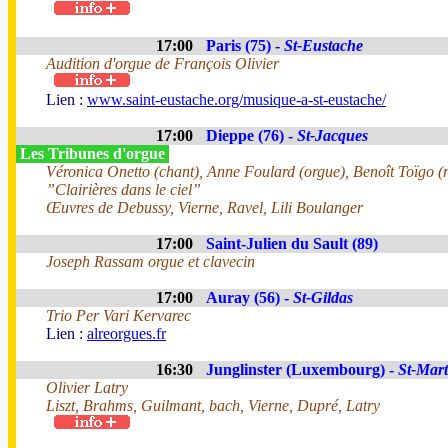
17:00
Paris (75) -
St-Eustache
Audition d'orgue de François Olivier
Lien :
www.saint-eustache.org/musique-a-st-eustache/
17:00
Dieppe (76) -
St-Jacques
Les Tribunes d'orgue
Véronica Onetto (chant), Anne Foulard (orgue), Benoît Toïgo (r
”Clairières dans le ciel”
Œuvres de Debussy, Vierne, Ravel, Lili Boulanger
17:00
Saint-Julien du Sault (89)
Joseph Rassam orgue et clavecin
17:00
Auray (56) -
St-Gildas
Trio Per Vari Kervarec
Lien :
alreorgues.fr
16:30
Junglinster (Luxembourg) -
St-Mart
Olivier Latry
Liszt, Brahms, Guilmant, bach, Vierne, Dupré, Latry