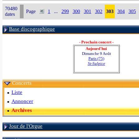
70480
Page
1
...
299
300
301
302
303
304
305
dates
Base discographique
- Prochain concert -
Aujourd'hui
Dimanche 9 Août
Paris (75)
St-Sulpice
Concerts
Liste
Annoncer
Archives
Jour de l'Orgue