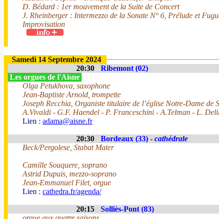
D. Bédard : 1er mouvement de la Suite de Concert
J. Rheinberger : Intermezzo de la Sonate N° 6, Prélude et Fugu
Improvisation
Samedi 14 Septembre 2024
20:30
Ribemont (02)
Les orgues de l'Aisne
Olga Petukhova, saxophone
Jean-Baptiste Arnold, trompette
Joseph Recchia, Organiste titulaire de l’église Notre-Dame de
A.Vivaldi - G.F. Haendel - P. Franceschini - A.Telman - L. Deli
Lien :
adama@aisne.fr
20:30
Bordeaux (33) -
cathédrale
Beck/Pergolese, Stabat Mater
Camille Souquere, soprano
Astrid Dupuis, mezzo-soprano
Jean-Emmanuel Filet, orgue
Lien :
cathedra.fr/agenda/
20:15
Solliès-Pont (83)
orgue aux quatre saisons