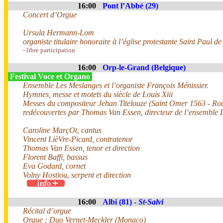
16:00
Pont l’Abbé (29)
Concert d’Orgue
Ursula Hermann-Lom
organiste titulaire honoraire à l’église protestante Saint Paul d
- libre participation
16:00
Orp-le-Grand (Belgique)
Festival Voce et Organo
Ensemble Les Meslanges et l’organiste François Ménissier.
Hymnes, messe et motets du siècle de Louis Xiii
Messes du compositeur Jehan Titelouze (Saint Omer 1563 - R
redécouvertes par Thomas Van Essen, directeur de l’ensemble 
Caroline MarçOt, cantus
Vincent LièVre-Picard, contratenor
Thomas Van Essen, tenor et direction
Florent Baffi, bassus
Eva Godard, cornet
Volny Hostiou, serpent et direction
16:00
Albi (81) -
St-Salvi
Récital d’orgue
Orgue : Duo Vernet-Meckler (Monaco)