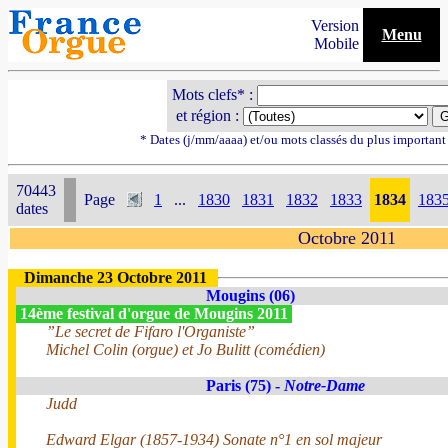
Version
Menu
Mobile
Mots clefs* :
et région :
* Dates (j/mm/aaaa) et/ou mots classés du plus importan
70443
Page
1
...
1830
1831
1832
1833
1834
183
dates
Octobre 2011
Dimanche 23 Octobre 2011
Mougins (06)
14ème festival d'orgue de Mougins 2011
”Le secret de Fifaro l'Organiste”
Michel Colin (orgue) et Jo Bulitt (comédien)
Paris (75) -
Notre-Dame
Judd
Edward Elgar (1857-1934) Sonate n°1 en sol majeur