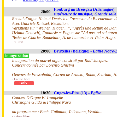
Freiburg im Breisgau (Allemagne) 
20:00
supérieure de musique; Grande salle
Recital d’orgue Helmut Deutsch a l’occasion du Bicentenaire de
Avec Gabriele Kniesel, Recitation.
Variations sur ”Weinen, Klagen...”, ”Après une lecture de Dan
Helmut Deutsch), Fantaisie et Fugue sur ”Ad nos, ad salutar
Textes de Charles Baudelaire, A. de Lamartine et Victor Hugo.
- 8 Euro
20:00
Bruxelles (Belgique) -
Eglise Notre
inauguration
Inauguration du nouvel orgue construit par Rudi Jacques.
Concert donnée par Lorenzo Ghielmi
Oeuvres de Frescobaldi, Correa de Arauxo, Böhm, Scarlatti, H
- Entrée libre
18:30
Cuges-les-Pins (13) -
Eglise
Concert D'Orgue Et Trompette
Christophe Guida & Philippe Nava
au programme : Bach, Guilmant, Tellemann, Vivaldi...
- entrée libre