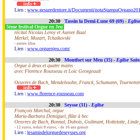
Lien :
www.gesuredentore.it/Documenti/notaStampaOrgano201
20:30
Tassin la Demi-Lune 69 (69) -
Eglis
5ème festival Orgue en Jeu
récital Nicolas Leroy et Aurore Baal
Merkel, Mozart, Tchaïkovski
- entrée libre
Lien :
www.orguenjeu.com/
20:30
Montfort sur Meu (35) -
Eglise Sain
Orgue à deux et quatre mains
avec Florence Rousseau et Loïc Georgeault
Oeuvres de Bach, Mendelssohn, Franck, Schumann, Tournemir
Lien :
www.florence-rousseau.com
20:30
Seysse (31) -
Eglise
François Marchal, orgue
Maria-Barbara Demiguel, flûte à bec
Oeuvres de Bach, Bonnal, Dubois, Guilmant, Hottetotte, Lind
- 12 euros, reduit 8 euros; - de 16 ans gratuit
Lien :
lesamisdelorguedeseysses.org