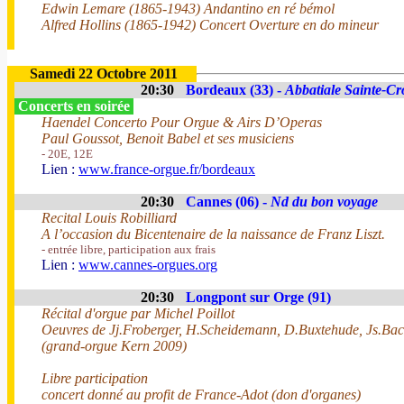
Edwin Lemare (1865-1943) Andantino en ré bémol
Alfred Hollins (1865-1942) Concert Overture en do mineur
Samedi 22 Octobre 2011
20:30
Bordeaux (33) -
Abbatiale Sainte-Cr
Concerts en soirée
Haendel Concerto Pour Orgue & Airs D’Operas
Paul Goussot, Benoit Babel et ses musiciens
- 20E, 12E
Lien :
www.france-orgue.fr/bordeaux
20:30
Cannes (06) -
Nd du bon voyage
Recital Louis Robilliard
A l’occasion du Bicentenaire de la naissance de Franz Liszt.
- entrée libre, participation aux frais
Lien :
www.cannes-orgues.org
20:30
Longpont sur Orge (91)
Récital d'orgue par Michel Poillot
Oeuvres de Jj.Froberger, H.Scheidemann, D.Buxtehude, Js.Bach
(grand-orgue Kern 2009)
Libre participation
concert donné au profit de France-Adot (don d'organes)