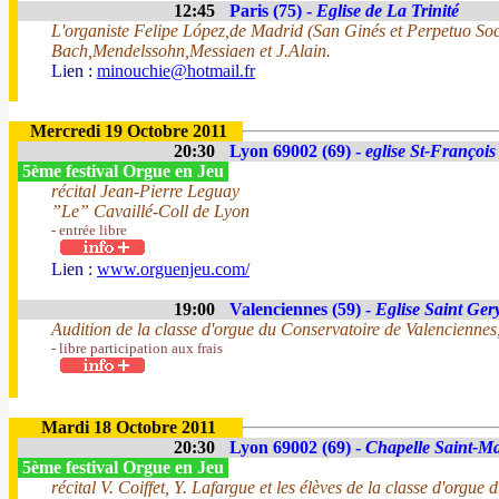
12:45
Paris (75) -
Eglise de La Trinité
L'organiste Felipe López,de Madrid (San Ginés et Perpetuo Soco
Bach,Mendelssohn,Messiaen et J.Alain.
Lien :
minouchie@hotmail.fr
Mercredi 19 Octobre 2011
20:30
Lyon 69002 (69) -
eglise St-François
5ème festival Orgue en Jeu
récital Jean-Pierre Leguay
”Le” Cavaillé-Coll de Lyon
- entrée libre
Lien :
www.orguenjeu.com/
19:00
Valenciennes (59) -
Eglise Saint Ger
Audition de la classe d'orgue du Conservatoire de Valencienne
- libre participation aux frais
Mardi 18 Octobre 2011
20:30
Lyon 69002 (69) -
Chapelle Saint-M
5ème festival Orgue en Jeu
récital V. Coiffet, Y. Lafargue et les élèves de la classe d'orgue