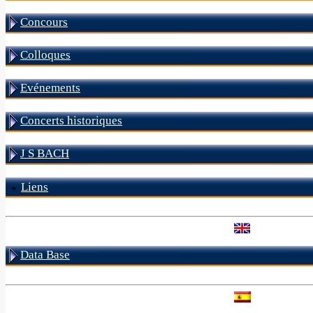
Concours
Colloques
Evénements
Concerts historiques
J S BACH
Liens
Data Base