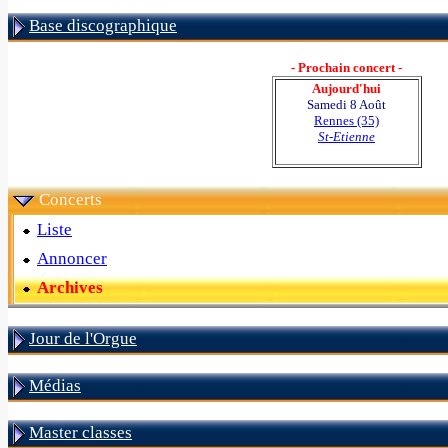
Base discographique
- Prochain concert -
Aujourd'hui
Samedi 8 Août
Rennes (35)
St-Etienne
Concerts
Liste
Annoncer
Archives
Jour de l'Orgue
Médias
Master classes