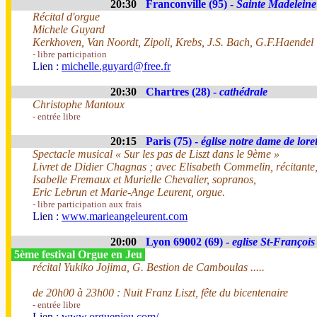
20:30
Franconville (95) -
Sainte Madeleine
Récital d'orgue
Michele Guyard
Kerkhoven, Van Noordt, Zipoli, Krebs, J.S. Bach, G.F.Haendel
- libre participation
Lien :
michelle.guyard@free.fr
20:30
Chartres (28) -
cathédrale
Christophe Mantoux
- entrée libre
20:15
Paris (75) -
église notre dame de loret
Spectacle musical « Sur les pas de Liszt dans le 9ème »
Livret de Didier Chagnas ; avec Elisabeth Commelin, récitante
Isabelle Fremaux et Murielle Chevalier, sopranos,
Eric Lebrun et Marie-Ange Leurent, orgue.
- libre participation aux frais
Lien :
www.marieangeleurent.com
20:00
Lyon 69002 (69) -
eglise St-François
5ème festival Orgue en Jeu
récital Yukiko Jojima, G. Bestion de Camboulas .....
de 20h00 à 23h00 : Nuit Franz Liszt, fête du bicentenaire
- entrée libre
Lien :
www.orguenjeu.com/