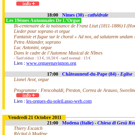
18:00
Nimes (30) -
cathédrale
Les 19èmes Automnales De L’Orgue
Bi-centenaire de la naissance de Franz Liszt (1811-1886) I (H
Lieder pour soprano et orgue
Fantaisie et fugue sur le choral « Ad nos, ad salutarem undam 
Petra Ahlander, soprano
Luc Antonini, orgue
Dans le cadre de l’Automne Musical de Nîmes
- Tarif réduit : 13 €, 10,50 € - tarif normal : 15 €
Lien :
www.orgueenavignon.org
17:00
Châteauneuf-du-Pape (84) -
Eglise
Lionel Avot, orgue
Programme : Frescobaldi, Preston, Correa de Arauxo, Sweelin
Lien :
les-orgues-du-soleil.asso-web.com
Vendredi 21 Octobre 2011
21:00
Modena (Italie) -
Chiesa di Gesù Re
Thiery Escaich
Récital à Modène