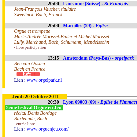
20:00
Lausanne (Suisse) -
St-François
Jean-François Vaucher, titulaire
Sweelinck, Bach, Franck
20:00
Maroilles (59) -
Eglise
Orgue et trompette
Marie-Andrée Morisset-Balier et Michel Morisset
Lully, Marchand, Bach, Schumann, Mendelssohn
- libre participation
13:15
Amsterdam (Pays-Bas) -
orgelpark
Ben van Oosten
Bach en France
Lien :
www.orgelpark.nl
Jeudi 20 Octobre 2011
20:30
Lyon 69003 (69) -
Eglise de l'Immac
5ème festival Orgue en Jeu
récital Denis Bordage
Buxtehude, Bach
- entrée libre
Lien :
www.orguenjeu.com/