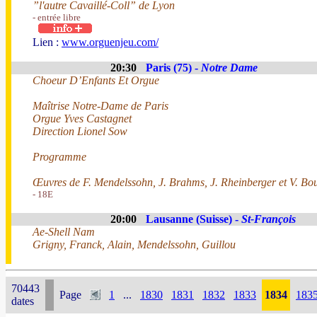
”l'autre Cavaillé-Coll” de Lyon
- entrée libre
Lien :
www.orguenjeu.com/
20:30
Paris (75) -
Notre Dame
Choeur D’Enfants Et Orgue
Maîtrise Notre-Dame de Paris
Orgue Yves Castagnet
Direction Lionel Sow
Programme
Œuvres de F. Mendelssohn, J. Brahms, J. Rheinberger et V. Bo
- 18E
20:00
Lausanne (Suisse) -
St-François
Ae-Shell Nam
Grigny, Franck, Alain, Mendelssohn, Guillou
70443
Page
1
...
1830
1831
1832
1833
1834
183
dates