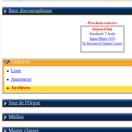
Base discographique
- Prochain concert -
Aujourd'hui
Vendredi 7 Août
Saint-Malo (35)
St-Servan à) Sante Croix
Concerts
Liste
Annoncer
Archives
Jour de l'Orgue
Médias
Master classes