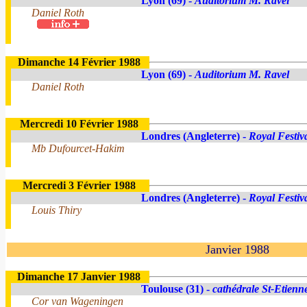
Lyon (69) -
Auditorium M. Ravel
Daniel Roth
Dimanche 14 Février 1988
Lyon (69) -
Auditorium M. Ravel
Daniel Roth
Mercredi 10 Février 1988
Londres (Angleterre) -
Royal Festiv
Mb Dufourcet-Hakim
Mercredi 3 Février 1988
Londres (Angleterre) -
Royal Festiv
Louis Thiry
Janvier 1988
Dimanche 17 Janvier 1988
Toulouse (31) -
cathédrale St-Etienn
Cor van Wageningen