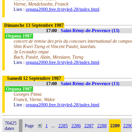
Vierne, Mendelssohn, Franck
Lien :
organa2000.free.fr/styled-28/index.html
Dimanche 13 Septembre 1987
17:00
Saint-Rémy-de-Provence (13)
Organa 1987
concert de remise des prix du concours international de compo
Shin Kwei Tzeng et Vincent Paulet, lauréats.
Jp Lecaudey orgue
Bach, Paulet, Alain, Messiaen, Tzeng
Lien :
organa2000.free.fr/styled-28/index.html
Samedi 12 Septembre 1987
17:00
Saint-Rémy-de-Provence (13)
Organa 1987
Georges Pinna
Franck, Vierne, Widor
Lien :
organa2000.free.fr/styled-28/index.html
70425
Page
1
...
2285
2286
2287
2288
2289
229
dates