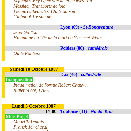
Lefébure-Wely Offertoire de la 2e livraison
Messiaen Transports de joie
Vienne cathédrales, Etoile du soir
Guilmant 1re sonate
Lyon (69) -
St-Bonaventure
Jean Guillou
Hommage au 50e de la mort de Vierne et Widor
Poitiers (86) -
cathédrale
Odile Bailleux
Samedi 10 Octobre 1987
Dax (40) -
cathédrale
Inauguration
Inauguration de l'orgue Robert Chauvin
Buffet Micot, 1786.
Lundi 5 Octobre 1987
17:00
Toulouse (31) -
Nd du Taur
Mois Puget
Maori Takemata
Franck 1er choral