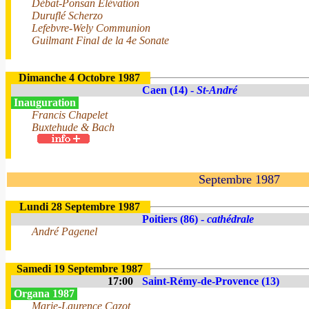
Débat-Ponsan Elévation
Duruflé Scherzo
Lefebvre-Wely Communion
Guilmant Final de la 4e Sonate
Dimanche 4 Octobre 1987
Caen (14) -
St-André
Inauguration
Francis Chapelet
Buxtehude & Bach
Septembre 1987
Lundi 28 Septembre 1987
Poitiers (86) -
cathédrale
André Pagenel
Samedi 19 Septembre 1987
17:00
Saint-Rémy-de-Provence (13)
Organa 1987
Marie-Laurence Cazot