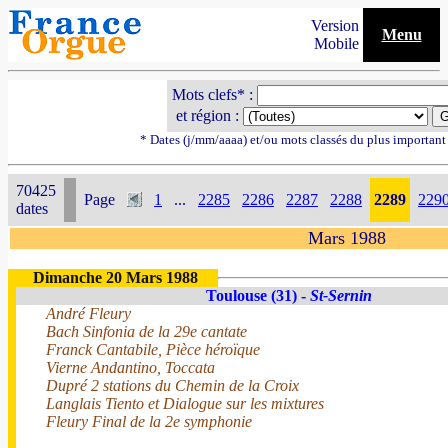
Version
Menu
Mobile
Mots clefs* :
et région :
* Dates (j/mm/aaaa) et/ou mots classés du plus importan
70425
Page
1
...
2285
2286
2287
2288
2289
229
dates
Mars 1988
Dimanche 20 Mars 1988
Toulouse (31) -
St-Sernin
André Fleury
Bach Sinfonia de la 29e cantate
Franck Cantabile, Pièce héroïque
Vierne Andantino, Toccata
Dupré 2 stations du Chemin de la Croix
Langlais Tiento et Dialogue sur les mixtures
Fleury Final de la 2e symphonie