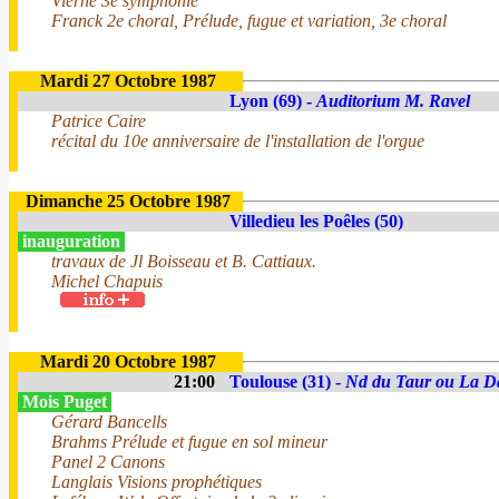
Vierne 3e symphonie
Franck 2e choral, Prélude, fugue et variation, 3e choral
Mardi 27 Octobre 1987
Lyon (69) -
Auditorium M. Ravel
Patrice Caire
récital du 10e anniversaire de l'installation de l'orgue
Dimanche 25 Octobre 1987
Villedieu les Poêles (50)
inauguration
travaux de Jl Boisseau et B. Cattiaux.
Michel Chapuis
Mardi 20 Octobre 1987
21:00
Toulouse (31) -
Nd du Taur ou La D
Mois Puget
Gérard Bancells
Brahms Prélude et fugue en sol mineur
Panel 2 Canons
Langlais Visions prophétiques