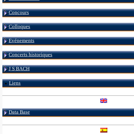
Concours
Colloques
Evénements
Concerts historiques
J S BACH
Liens
Data Base