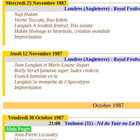
Mercredi 25 Novembre 1987
Londres (Angleterre) -
Royal Festiv
Naji Hakim
Vierne Toccata, feux follets
Langlais A Scottish festival, Trio sonata
Hakim Homage to Stravinski, création mondiale
Improvisation
Jeudi 12 Novembre 1987
Londres (Angleterre) -
Royal Festiv
Jean Langlais et Marie-Louise Jaquet
Boëly Verset fantaisie super Judex crederis
Franck fantaisie en la
Langlais 5e trompette de l’Apocalypse
Improvisation
Octobre 1987
Vendredi 30 Octobre 1987
21:00
Toulouse (31) -
Nd du Taur ou La D
Mois Puget
Jean-Pierre Lecaudey