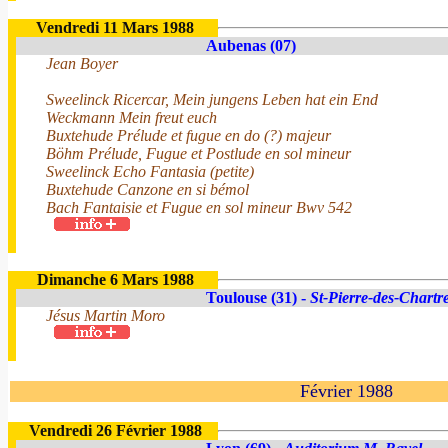
Vendredi 11 Mars 1988
Aubenas (07)
Jean Boyer
Sweelinck Ricercar, Mein jungens Leben hat ein End
Weckmann Mein freut euch
Buxtehude Prélude et fugue en do (?) majeur
Böhm Prélude, Fugue et Postlude en sol mineur
Sweelinck Echo Fantasia (petite)
Buxtehude Canzone en si bémol
Bach Fantaisie et Fugue en sol mineur Bwv 542
Dimanche 6 Mars 1988
Toulouse (31) -
St-Pierre-des-Chartr
Jésus Martin Moro
Février 1988
Vendredi 26 Février 1988