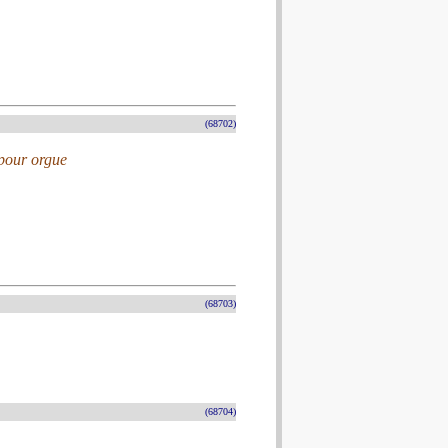
(68702)
 pour orgue
(68703)
(68704)