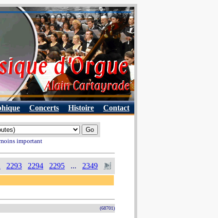
phique
Concerts
Histoire
Contact
 moins important
2
2293
2294
2295
...
2349
(68701)