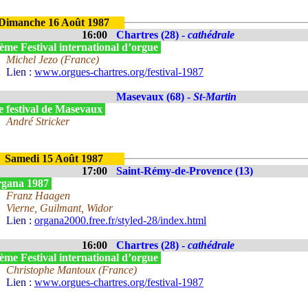
Dimanche 16 Août 1987
16:00
Chartres (28) -
cathédrale
ème Festival international d’orgue
Michel Jezo (France)
Lien :
www.orgues-chartres.org/festival-1987
Masevaux (68) -
St-Martin
e festival de Masevaux
André Stricker
Samedi 15 Août 1987
17:00
Saint-Rémy-de-Provence (13)
gana 1987
Franz Haagen
Vierne, Guilmant, Widor
Lien :
organa2000.free.fr/styled-28/index.html
16:00
Chartres (28) -
cathédrale
ème Festival international d’orgue
Christophe Mantoux (France)
Lien :
www.orgues-chartres.org/festival-1987