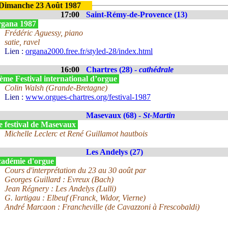
Dimanche 23 Août 1987
17:00
Saint-Rémy-de-Provence (13)
gana 1987
Frédéric Aguessy, piano
satie, ravel
Lien :
organa2000.free.fr/styled-28/index.html
16:00
Chartres (28) -
cathédrale
ème Festival international d’orgue
Colin Walsh (Grande-Bretagne)
Lien :
www.orgues-chartres.org/festival-1987
Masevaux (68) -
St-Martin
e festival de Masevaux
Michelle Leclerc et René Guillamot hautbois
Les Andelys (27)
adémie d'orgue
Cours d'interprétation du 23 au 30 août par
Georges Guillard : Evreux (Bach)
Jean Régnery : Les Andelys (Lulli)
G. lartigau : Elbeuf (Franck, Widor, Vierne)
André Marcaon : Francheville (de Cavazzoni à Frescobaldi)