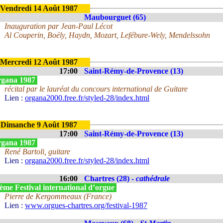
Vendredi 14 Août 1987
Maubourguet (65)
Inauguration par Jean-Paul Lécot
Al Couperin, Boëly, Haydn, Mozart, Lefébure-Wely, Mendelssohn
Mercredi 12 Août 1987
17:00
Saint-Rémy-de-Provence (13)
gana 1987
récital par le lauréat du concours international de Guitare
Lien :
organa2000.free.fr/styled-28/index.html
Dimanche 9 Août 1987
17:00
Saint-Rémy-de-Provence (13)
gana 1987
René Bartoli, guitare
Lien :
organa2000.free.fr/styled-28/index.html
16:00
Chartres (28) -
cathédrale
ème Festival international d’orgue
Pierre de Kergommeaux (France)
Lien :
www.orgues-chartres.org/festival-1987