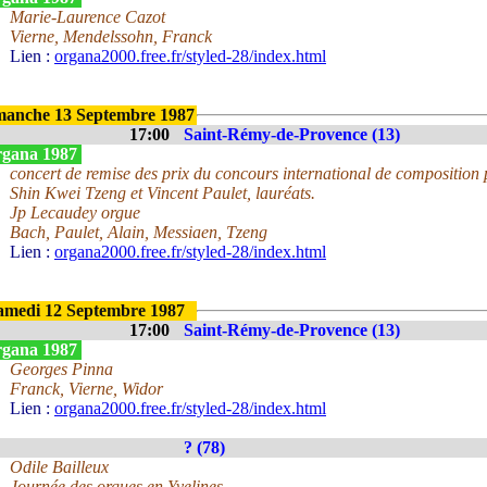
Marie-Laurence Cazot
Vierne, Mendelssohn, Franck
Lien :
organa2000.free.fr/styled-28/index.html
manche 13 Septembre 1987
17:00
Saint-Rémy-de-Provence (13)
gana 1987
concert de remise des prix du concours international de composition
Shin Kwei Tzeng et Vincent Paulet, lauréats.
Jp Lecaudey orgue
Bach, Paulet, Alain, Messiaen, Tzeng
Lien :
organa2000.free.fr/styled-28/index.html
amedi 12 Septembre 1987
17:00
Saint-Rémy-de-Provence (13)
gana 1987
Georges Pinna
Franck, Vierne, Widor
Lien :
organa2000.free.fr/styled-28/index.html
? (78)
Odile Bailleux
Journée des orgues en Yvelines