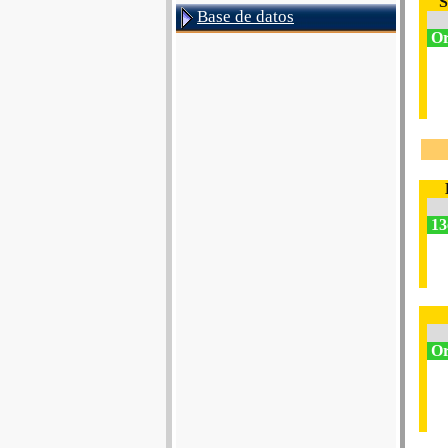
S
Base de datos
Or
13
Or