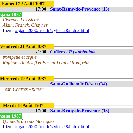
Samedi 22 Août 1987
17:00
Saint-Rémy-de-Provence (13)
gana 1987
Florence Leyssieux
Alain, Franck, Chaynes
Lien :
organa2000.free.fr/styled-28/index.html
Vendredi 21 Août 1987
21:00
Guîtres (33) -
abbatiale
trompette et orgue
Raphaël Tambyeff et Bernard Gabel trompette
Mercredi 19 Août 1987
Saint-Guilhem le Désert (34)
Jean Charles Ablitzer
Mardi 18 Août 1987
17:00
Saint-Rémy-de-Provence (13)
gana 1987
Quintette à vents Moragues
Lien :
organa2000.free.fr/styled-28/index.html