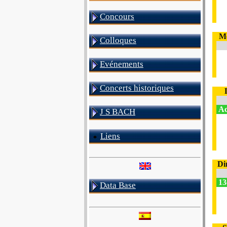
Concours
Me
Colloques
Evénements
Concerts historiques
Ac
J S BACH
Liens
Di
13
Data Base