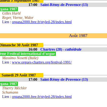
amedi 5 Septembre 1987
17:00
Saint-Rémy-de-Provence (13)
gana 1987
Gilles Harlé
Reger, Vierne, Widor
Lien :
organa2000.free.fr/styled-28/index.html
Août 1987
Dimanche 30 Août 1987
16:00
Chartres (28) -
cathédrale
ème Festival international d’orgue
Massimo Nosetti (Italie)
Lien :
www.orgues-chartres.org/festival-1991/
Samedi 29 Août 1987
17:00
Saint-Rémy-de-Provence (13)
gana 1987
Thierry Méchler
Schumann
Lien :
organa2000.free.fr/styled-28/index.html