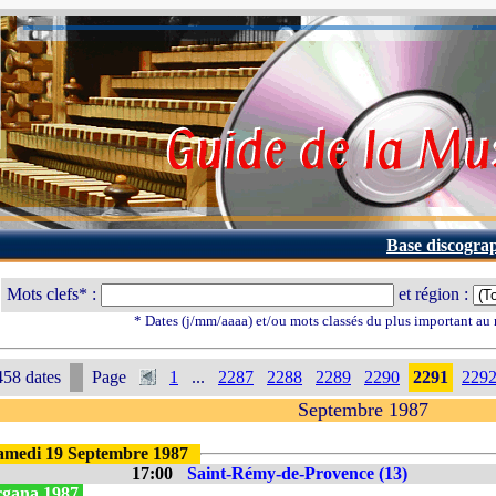
Base discogra
Mots clefs* :
et région :
* Dates (j/mm/aaaa) et/ou mots classés du plus important au
58 dates
Page
1
...
2287
2288
2289
2290
2291
229
Septembre 1987
amedi 19 Septembre 1987
17:00
Saint-Rémy-de-Provence (13)
gana 1987