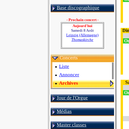
Base discographique
- Prochain concert -
Aujourd'hui
Di
Samedi 8 Août
Leipzig (Allemagne)
Thomaskirche
Or
Concerts
Liste
Annoncer
S
Archives
Or
Jour de l'Orgue
Médias
Master classes