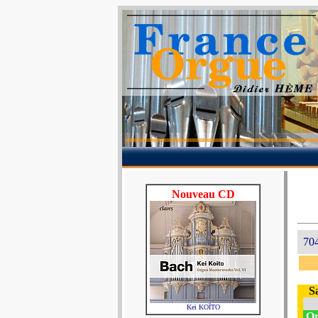
Nouveau CD
704
S
Kei KOÏTO
Or