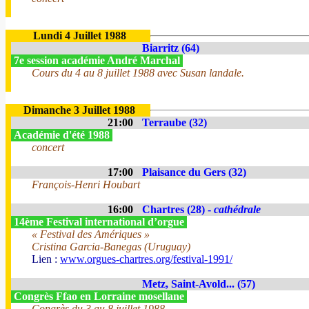
Lundi 4 Juillet 1988
Biarritz (64)
7e session académie André Marchal
Cours du 4 au 8 juillet 1988 avec Susan landale.
Dimanche 3 Juillet 1988
21:00
Terraube (32)
Académie d'été 1988
concert
17:00
Plaisance du Gers (32)
François-Henri Houbart
16:00
Chartres (28) -
cathédrale
14ème Festival international d’orgue
« Festival des Amériques »
Cristina Garcia-Banegas (Uruguay)
Lien :
www.orgues-chartres.org/festival-1991/
Metz, Saint-Avold... (57)
Congrès Ffao en Lorraine mosellane
Congrès du 3 au 8 juillet 1988.