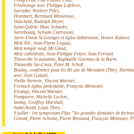
Fénétrange avec Philippe Lefebvre,
Sarralbe, Norbert Pétry,
Hommert, Bernhard Winsemius,
Valscheid, Rudolph Meyer,
Saint-Quirin, Marc Schaefer,
Sarrebourg, Sylvain Ciarravolo,
Sarre-Union St-Georges et église luthérienne, Heiner Kühner,
Metz Nd , Jean-Pierre Leguay,
Metz temple neuf, Ml Girod,
Metz cathédrale, Jean-Philippe Fetzer, Jean Ferrard,
Thionville St-maximin, Raphaëlle Garreau de la Barre,
Thionville Ste-Croix, Peter M. Scholl
Boulay, conférence pour les 80 ans de Messiaen (Thiry, Hartma
avec Jean Galard,
Vieille-Verrerie, Vincent Warnier,
Forbach église protestante, François Ménissier,
Elvange, Vincent Warnier,
Pontpierre, Michelle Leclerc,
laning, Geoffrey Marshall,
Saint-Avold, Louis Thiry.
9 juillet : 1re symposium Ffao ”les grandes dynasties de facteu
Giroud, Pierre Schontz, Pierre Brossard, François Ménissier, T