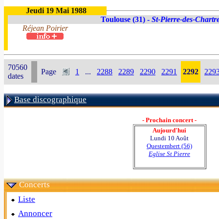
Jeudi 19 Mai 1988
Toulouse (31) -
St-Pierre-des-Chartr
Réjean Poirier
70560
Page
1
...
2288
2289
2290
2291
2292
229
dates
Base discographique
- Prochain concert -
Aujourd'hui
Lundi 10 Août
Questembert (56)
Eglise St Pierre
Concerts
Liste
Annoncer