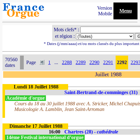
Version
Menu
Mobile
Mots clefs* :
et région :
* Dates (j/mm/aaaa) et/ou mots classés du plus importan
70560
Page
1
...
2288
2289
2290
2291
2292
229
dates
Juillet 1988
Lundi 18 Juillet 1988
Saint-Bertrand-de-comminges (31)
Académie d'orgue
Cours du 18 au 30 juillet 1988 avec A. Stricker, Michel Chapui
Musicologie A. Lamblin, Jean Saint-Arroman
Dimanche 17 Juillet 1988
16:00
Chartres (28) -
cathédrale
14ème Festival international d’orgue