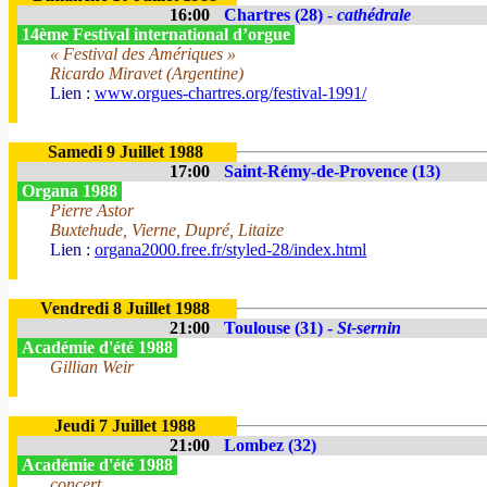
16:00
Chartres (28) -
cathédrale
14ème Festival international d’orgue
« Festival des Amériques »
Ricardo Miravet (Argentine)
Lien :
www.orgues-chartres.org/festival-1991/
Samedi 9 Juillet 1988
17:00
Saint-Rémy-de-Provence (13)
Organa 1988
Pierre Astor
Buxtehude, Vierne, Dupré, Litaize
Lien :
organa2000.free.fr/styled-28/index.html
Vendredi 8 Juillet 1988
21:00
Toulouse (31) -
St-sernin
Académie d'été 1988
Gillian Weir
Jeudi 7 Juillet 1988
21:00
Lombez (32)
Académie d'été 1988
concert