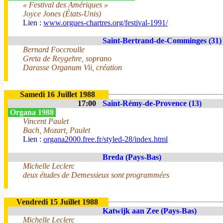
« Festival des Amériques »
Joyce Jones (États-Unis)
Lien :
www.orgues-chartres.org/festival-1991/
Saint-Bertrand-de-Comminges (31)
Bernard Foccroulle
Greta de Reygehre, soprano
Darasse Organum Vii, création
Samedi 16 Juillet 1988
17:00
Saint-Rémy-de-Provence (13)
Organa 1988
Vincent Paulet
Bach, Mozart, Paulet
Lien :
organa2000.free.fr/styled-28/index.html
Breda (Pays-Bas)
Michelle Leclerc
deux études de Demessieux sont programmées
Vendredi 15 Juillet 1988
Katwijk aan Zee (Pays-Bas)
Michelle Leclerc