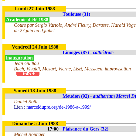
Lundi 27 Juin 1988
Toulouse (31)
Académie d'été 1988
Cours par Sergio Vartolo, André Fleury, Darasse, Harald Vogel
de 27 juin au 9 juillet
Vendredi 24 Juin 1988
Limoges (87) -
cathédrale
inauguration
Jean Guillou
Bach, Vivaldi, Mozart, Vierne, Liszt, Messiaen, improvisation
Samedi 18 Juin 1988
Meudon (92) -
auditorium Marcel D
Daniel Roth
Lien :
marceldupre.org/de-1986-a-1999/
Dimanche 5 Juin 1988
17:00
Plaisance du Gers (32)
Michel Bourcier