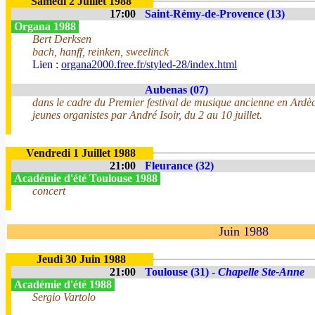
Samedi 2 Juillet 1988
17:00
Saint-Rémy-de-Provence (13)
Organa 1988
Bert Derksen
bach, hanff, reinken, sweelinck
Lien :
organa2000.free.fr/styled-28/index.html
Aubenas (07)
dans le cadre du Premier festival de musique ancienne en Ardèc
jeunes organistes par André Isoir, du 2 au 10 juillet.
Vendredi 1 Juillet 1988
21:00
Fleurance (32)
Académie d'été Toulouse 1988
concert
Juin 1988
Jeudi 30 Juin 1988
21:00
Toulouse (31) -
Chapelle Ste-Anne
Académie d'été 1988
Sergio Vartolo