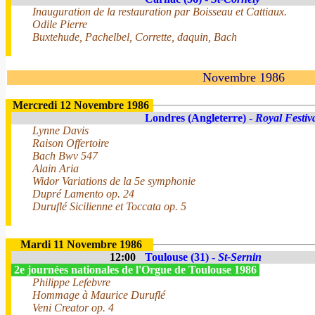
Inauguration de la restauration par Boisseau et Cattiaux.
Odile Pierre
Buxtehude, Pachelbel, Corrette, daquin, Bach
Novembre 1986
Mercredi 12 Novembre 1986
Londres (Angleterre) -
Royal Festiv
Lynne Davis
Raison Offertoire
Bach Bwv 547
Alain Aria
Widor Variations de la 5e symphonie
Dupré Lamento op. 24
Duruflé Sicilienne et Toccata op. 5
Mardi 11 Novembre 1986
12:00
Toulouse (31) -
St-Sernin
2e journées nationales de l'Orgue de Toulouse 1986
Philippe Lefebvre
Hommage à Maurice Duruflé
Veni Creator op. 4