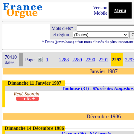
Version
Menu
Mobile
Mots clefs* :
et région :
* Dates (j/mm/aaaa) et/ou mots classés du plus importan
70410
Page
1
...
2288
2289
2290
2291
2292
229
dates
Janvier 1987
Dimanche 11 Janvier 1987
Toulouse (31) -
Musée des Augustins
René Saorgin
Décembre 1986
Dimanche 14 Décembre 1986
Carnac (56) -
St-Cornely