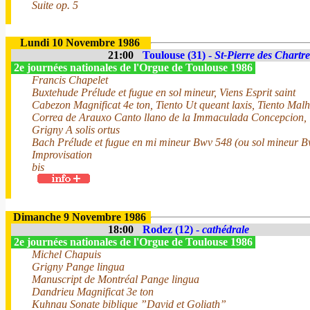
Suite op. 5
Lundi 10 Novembre 1986
21:00
Toulouse (31) -
St-Pierre des Chartr
2e journées nationales de l'Orgue de Toulouse 1986
Francis Chapelet
Buxtehude Prélude et fugue en sol mineur, Viens Esprit saint
Cabezon Magnificat 4e ton, Tiento Ut queant laxis, Tiento Mal
Correa de Arauxo Canto llano de la Immaculada Concepcion, T
Grigny A solis ortus
Bach Prélude et fugue en mi mineur Bwv 548 (ou sol mineur 
Improvisation
bis
Dimanche 9 Novembre 1986
18:00
Rodez (12) -
cathédrale
2e journées nationales de l'Orgue de Toulouse 1986
Michel Chapuis
Grigny Pange lingua
Manuscript de Montréal Pange lingua
Dandrieu Magnificat 3e ton
Kuhnau Sonate biblique ”David et Goliath”