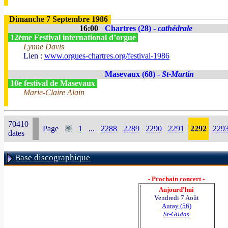
Dimanche 7 Septembre 1986
16:00
Chartres (28) -
cathédrale
12ème Festival international d’orgue
Lynne Davis
Lien :
www.orgues-chartres.org/festival-1986
Masevaux (68) -
St-Martin
10e festival de Masevaux
Marie-Claire Alain
70410
Page
1
...
2288
2289
2290
2291
2292
229
dates
Base discographique
- Prochain concert -
Aujourd'hui
Vendredi 7 Août
Auray (56)
St-Gildas