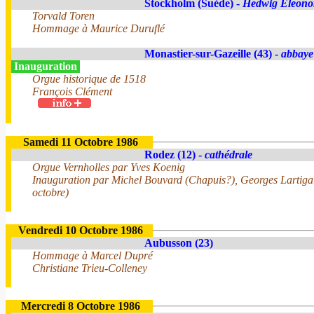
Stockholm (Suède) -
Hedwig Eleono
Torvald Toren
Hommage à Maurice Duruflé
Monastier-sur-Gazeille (43) -
abbaye
Inauguration
Orgue historique de 1518
François Clément
Samedi 11 Octobre 1986
Rodez (12) -
cathédrale
Orgue Vernholles par Yves Koenig
Inauguration par Michel Bouvard (Chapuis?), Georges Lartigau
octobre)
Vendredi 10 Octobre 1986
Aubusson (23)
Hommage à Marcel Dupré
Christiane Trieu-Colleney
Mercredi 8 Octobre 1986