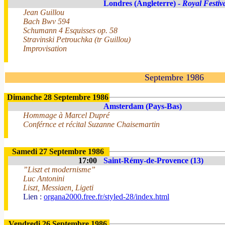
Londres (Angleterre) -
Royal Festiv
Jean Guillou
Bach Bwv 594
Schumann 4 Esquisses op. 58
Stravinski Petrouchka (tr Guillou)
Improvisation
Septembre 1986
Dimanche 28 Septembre 1986
Amsterdam (Pays-Bas)
Hommage à Marcel Dupré
Conférnce et récital Suzanne Chaisemartin
Samedi 27 Septembre 1986
17:00
Saint-Rémy-de-Provence (13)
”Liszt et modernisme”
Luc Antonini
Liszt, Messiaen, Ligeti
Lien :
organa2000.free.fr/styled-28/index.html
Vendredi 26 Septembre 1986