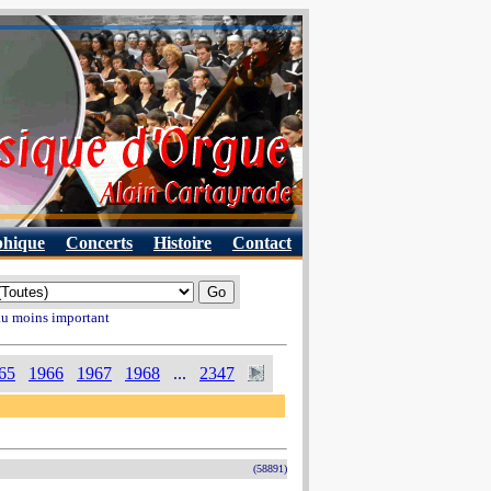
phique
Concerts
Histoire
Contact
 au moins important
65
1966
1967
1968
...
2347
(58891)