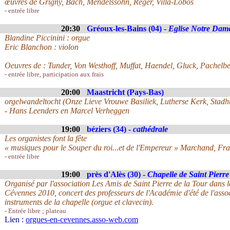
œuvres de Grigny, Bach, Mendelssohn, Reger, Villa-Lobos
- entrée libre
20:30
Gréoux-les-Bains (04) -
Eglise Notre Dam
Blandine Piccinini : orgue
Eric Blanchon : violon
Oeuvres de : Tunder, Von Westhoff, Muffat, Haendel, Gluck, Pachelbel
- entrée libre, participation aux frais
20:00
Maastricht (Pays-Bas)
orgelwandeltocht (Onze Lieve Vrouwe Basiliek, Lutherse Kerk, Stadh
- Hans Leenders en Marcel Verheggen
19:00
béziers (34) -
cathédrale
Les organistes font la fête
« musiques pour le Souper du roi...et de l'Empereur » Marchand, Fr
- entrée libre
19:00
près d'Alès (30) -
Chapelle de Saint Pierre
Organisé par l'association Les Amis de Saint Pierre de la Tour dans 
Cévennes 2010, concert des professeurs de l'Académie d'été de l'asso
instruments de la chapelle (orgue et clavecin).
- Entrée libre ; plateau
Lien :
orgues-en-cevennes.asso-web.com