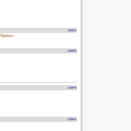
(58892)
 Vannes
(58893)
(58894)
(58895)