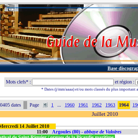
Base discogra
Mots clefs* :
et région :
* Dates (j/mm/aaaa) et/ou mots classés du plus important
0405 dates
Page
1
...
1960
1961
1962
1963
1964
19
Juillet 2010
Mercredi 14 Juillet 2010
11:00
Argoules (80) -
abbaye de Valoires
tival de Saint-Riquier / orgues de la Picardie maritime