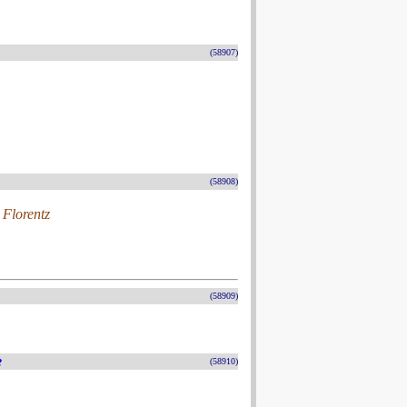
(58907)
(58908)
 Florentz
(58909)
e
(58910)