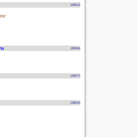
(58915)
nne
ru
(58916)
(58917)
(58918)