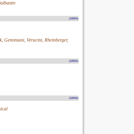
Balbastre
(58904)
k, Geminiani, Veracini, Rheinberger,
(58905)
(58906)
sical