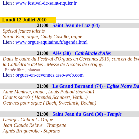
Lien :
www.festival-de-saint-riquier.fr
Lundi 12 Juillet 2010
21:00
Saint Jean de Luz (64)
Spécial jeunes talents
Sarah Kim, orgue, Cindy Castillo, orgue
Lien :
www.orgue-aquitaine.fr/agenda.html
21:00
Alès (30) -
Cathédrale d'Alès
Dans le cadre du Festival d'Orgues en Cévennes 2010, concert de Yv
la Cathédrale d'Alès - Messe de Nicolas de Grigny.
- Entrée libre ; plateau
Lien :
orgues-en-cevennes.asso-web.com
21:00
Le Grand Bornand (74) -
Eglise Notre D
Anne Mentrier, orgue , Louis Puthod (baryton)
Chants sacrés ( Haendel,Schubert, Verdi...)
Oeuvres pour orgue ( Bach, Sweelinck, Boehm)
21:00
Saint Jean du Gard (30) -
Temple
Georges Gabarel - Orgue
Jean-Claude Relave - Trompette
Agnés Bruguerolle - Soprano