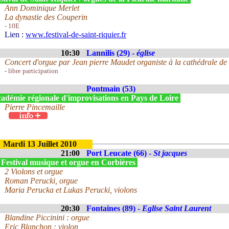
Ann Dominique Merlet
La dynastie des Couperin
- 10E
Lien :
www.festival-de-saint-riquier.fr
10:30
Lannilis (29) -
église
Concert d'orgue par Jean pierre Maudet organiste à la cathédrale de
- libre participation
Pontmain (53)
adémie régionale d'improvisations en Pays de Loire
Pierre Pincemaille
Mardi 13 Juillet 2010
21:00
Port Leucate (66) -
St jacques
 Festival musique et orgue en Corbières
2 Violons et orgue
Roman Perucki, orgue
Maria Perucka et Lukas Perucki, violons
20:30
Fontaines (89) -
Eglise Saint Laurent
Blandine Piccinini : orgue
Eric Blanchon : violon