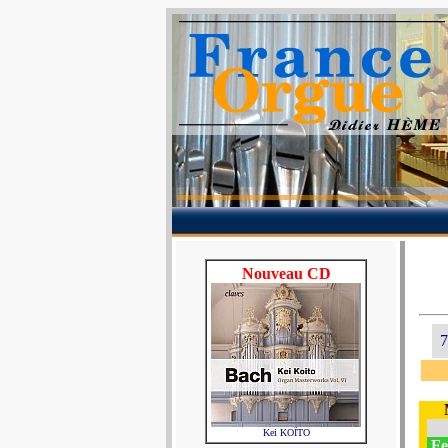
Nouveau CD
7
Kei KOÏTO
Fes