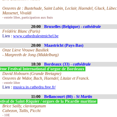
Oeuvres de : Buxtehude, Saint Lubin, Leclair, Haendel, Gluck, Lübec
Massenet, Vivaldi
- entrée libre, participation aux frais
20:00
Bruxelles (Belgique) -
cathédrale
Frédéric Blanc (Paris)
Lien :
www.cathedralestmichel.be
20:00
Maastricht (Pays-Bas)
Onze Lieve Vrouwe Basiliek
- Margreeth de Jong (Middelburg)
18:30
Bordeaux (33) -
cathédrale
ème Festival International d’orgue de Bordeaux
David Hobourn (Grande Bretagne)
Oeuvres de Widor, Bach, Haendel, Litaize et Franck.
- entrée libre
Lien :
musica.in.cathedra.free.fr/
11:00
Bellancourt (80) -
St Martin
tival de Saint-Riquier / orgues de la Picardie maritime
Brice Sailly, claviorganum
Cabezon, Tallis, Picchi
- 10E