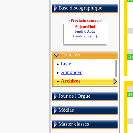
Base discographique
- Prochain concert -
Aujourd'hui
Jeudi 6 Août
Landogne (63)
Concerts
Ac
Liste
Annoncer
Archives
3e
Jour de l'Orgue
Médias
Master classes