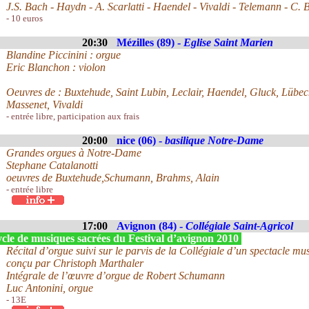
J.S. Bach - Haydn - A. Scarlatti - Haendel - Vivaldi - Telemann - C. 
- 10 euros
20:30
Mézilles (89) -
Eglise Saint Marien
Blandine Piccinini : orgue
Eric Blanchon : violon
Oeuvres de : Buxtehude, Saint Lubin, Leclair, Haendel, Gluck, Lübec
Massenet, Vivaldi
- entrée libre, participation aux frais
20:00
nice (06) -
basilique Notre-Dame
Grandes orgues à Notre-Dame
Stephane Catalanotti
oeuvres de Buxtehude,Schumann, Brahms, Alain
- entrée libre
17:00
Avignon (84) -
Collégiale Saint-Agricol
cle de musiques sacrées du Festival d’avignon 2010
Récital d’orgue suivi sur le parvis de la Collégiale d’un spectacle mu
conçu par Christoph Marthaler
Intégrale de l’œuvre d’orgue de Robert Schumann
Luc Antonini, orgue
- 13E