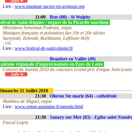
Lien :
www.musique-sacree-en-avignon.org
11:00
Rue (80) -
St Wulphy
tival de Saint-Riquier / orgues de la Picardie maritime
Miroslawa Semeniuk-Podraza, orgue
Musiques française et polonaises des 19e et 20e siècles
Surzynski, Zelenski, Boëllmann, Lefébure-Wély
- 10E
Lien :
www.festival-de-saint-riquier.fr
Beaufort en Vallée (49)
adémie régionale d'improvisations en Pays de Loire
Concert du lauréat 2010 du concours Grand prix d'orgue Jean-Louis
Dimanche 11 Juillet 2010
21:30
Oloron Ste marie (64) -
cathédrale
Matthieu de Miguel, orgue
Lien :
www.orgue-aquitaine.fr/agenda.html
21:30
Sanary sur Mer (83) -
Eglise saint Nazair
Pascal Legris