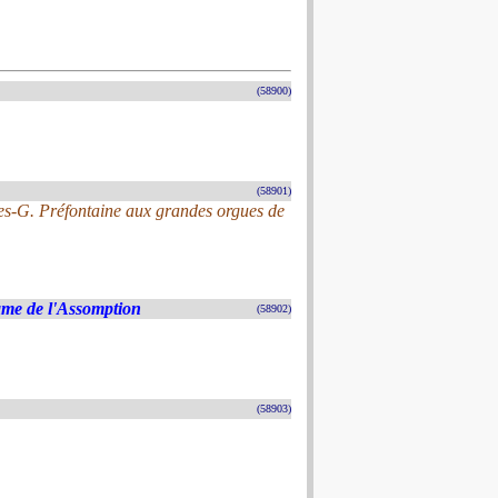
(58900)
(58901)
es-G. Préfontaine aux grandes orgues de
ame de l'Assomption
(58902)
(58903)