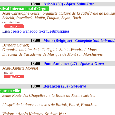
18:00
Arbois (39) -
église Saint-Just
stival International d'Orgue
Jean-Christophe Geiser, organiste titulaire de la cathédrale de Lausa
Scheidt, Sweelinck, Muffat, Daquin, Séjan, Bach
- entrée libre
Lien :
perso.wanadoo.fr/orgueetmusiques
18:00
Mons (Belgique) -
Collegiale Sainte-Waud
Bernard Carlier,
Organiste titulaire de la Collégiale Sainte-Waudru à Mons
Directeur de l’académie de Musique de Mont-sur-Marchienne
18:00
Pont-Audemer (27) -
église st-Ouen
Jean-Baptiste Monnot
- gratuit
18:00
Besançon (25) -
St-Pierre
gue en ville
3ème Route des Chapelles : « la Route du Xxème siècle »
L’esprit de la danse : oeuvres de Bartok, Fauré, Franck …
Violons : Agnès Kaitasov, Szuhwa Wu ;