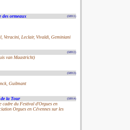
e des ormeaux
(58911)
, Veracini, Leclair, Vivaldi, Geminiani
(58912)
uis van Maastricht)
(58913)
anck, Guilmant
 de la Tour
(58914)
le cadre du Festival d'Orgues en
ciation Orgues en Cévennes sur les