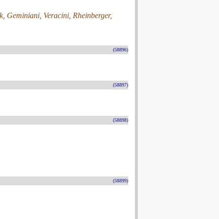
k, Geminiani, Veracini, Rheinberger,
(58896)
(58897)
(58898)
(58899)