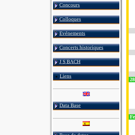
Concours
Colloques
Evénements
Concerts historiques
J S BACH
Liens
28
Data Base
Fes