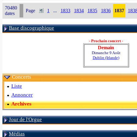
70480
Page
1
...
1833
1834
1835
1836
1837
183
dates
Base discographique
- Prochain concert -
Demain
Dimanche 9 Août
Dublin (Irlande)
Concerts
Liste
Annoncer
Archives
Jour de l'Orgue
Médias