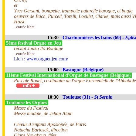
et
Yves Gersant, trompette, trompette naturelle baroque, et bugle,
oeuvres de Bach, Purcell, Torelli, Loeillet, Clarke, mais aussi V
Holst.
- entrée libre
15:30
Charbonnières les bains (69) -
Eglis
5ème festival Orgue en Jeu
récital Junko Ito-Bordage
- entrée libre
Lien :
www.orguenjeu.com/
15:00
Bastogne (Belgique)
11ème Festival International d'Orgue de Bastogne (Belgique)
Pascale Rouet, co-titulaire de l'orgue Formentelli de l'Abbatia
10:30
Toulouse (31) -
St Sernin
Toulouse les Orgues
Messe du Festival
Messe modale, de Jehan Alain
Chœur d’enfants Aposiopée, de Paris
Natacha Bartosek, direction
Clara Novakova, flûte