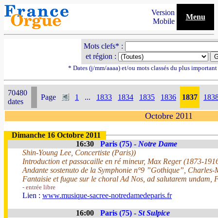
Version
Menu
Mobile
Mots clefs* :
et région :
* Dates (j/mm/aaaa) et/ou mots classés du plus importan
70480
Page
1
...
1833
1834
1835
1836
1837
183
dates
Octobre 2011
Dimanche 16 Octobre 2011
16:30
Paris (75) -
Notre Dame
Shin-Young Lee, Concertiste (Paris))
Introduction et passacaille en ré mineur, Max Reger (1873-191
Andante sostenuto de la Symphonie n°9 ”Gothique”, Charles-
Fantaisie et fugue sur le choral Ad Nos, ad salutarem undam, 
- entrée libre
Lien :
www.musique-sacree-notredamedeparis.fr
16:00
Paris (75) -
St Sulpice