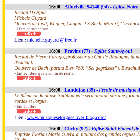
16:00
Alfortville 94140 (94) -
Eglise Notr
Recital D'Orgue
Michele Guyard
Oeuvres de Liszt, Wagner, Chopin, J.S.Bach, Mozart, C.Franck
- Libre participation
Lien :
michelle.guyard @free.fr
16:00
Provins (77) -
Eglise Saint-Ayoul
Récital de Pierre Farago, professeur au Cnr de Boulogne, titul
d'Auteuil.
Oeuvres de Bach (partita Bwv 768: ”Sei gegrûsset”), Buxtehud
- Entrée libre, quête en fin de récital.
16:00
Landujan (35) -
l'école de musique 
Le thème de la danse traditionnelle sera abordé par une forma
cordes et l'orgue.
- Entrée libre
Lien :
www.musiquesetorgues.over-blog.com/
16:00
Clichy (92) -
Eglise Saint Vincent-de
Baptiste-Florian Marle-Ouvrard, titulaire des grandes orgues 
Clichy,