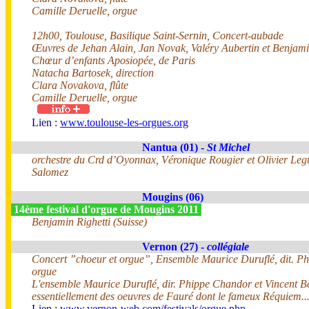
Camille Deruelle, orgue
12h00, Toulouse, Basilique Saint-Sernin, Concert-aubade
Œuvres de Jehan Alain, Jan Novak, Valéry Aubertin et Benjami
Chœur d’enfants Aposiopée, de Paris
Natacha Bartosek, direction
Clara Novakova, flûte
Camille Deruelle, orgue
Lien :
www.toulouse-les-orgues.org
Nantua (01) -
St Michel
orchestre du Crd d’Oyonnax, Véronique Rougier et Olivier Leg
Salomez
Mougins (06)
14ème festival d'orgue de Mougins 2011
Benjamin Righetti (Suisse)
Vernon (27) -
collégiale
Concert ”choeur et orgue”, Ensemble Maurice Duruflé, dit. Ph
orgue
L'ensemble Maurice Duruflé, dir. Phippe Chandor et Vincent B
essentiellement des oeuvres de Fauré dont le fameux Réquiem..
Lien :
www.vernon-web.com/festivals/orgue.php