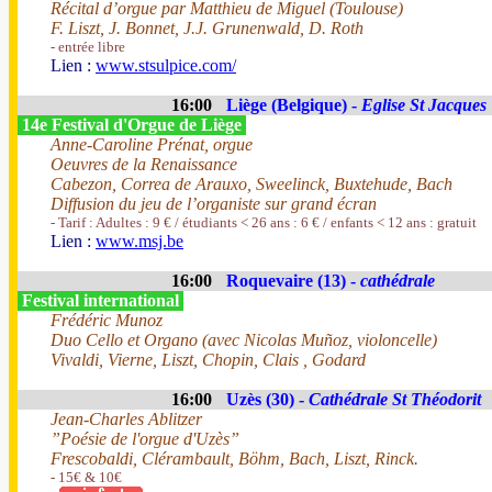
Récital d’orgue par Matthieu de Miguel (Toulouse)
F. Liszt, J. Bonnet, J.J. Grunenwald, D. Roth
- entrée libre
Lien :
www.stsulpice.com/
16:00
Liège (Belgique) -
Eglise St Jacques
14e Festival d'Orgue de Liège
Anne-Caroline Prénat, orgue
Oeuvres de la Renaissance
Cabezon, Correa de Arauxo, Sweelinck, Buxtehude, Bach
Diffusion du jeu de l’organiste sur grand écran
- Tarif : Adultes : 9 € / étudiants < 26 ans : 6 € / enfants < 12 ans : gratuit
Lien :
www.msj.be
16:00
Roquevaire (13) -
cathédrale
Festival international
Frédéric Munoz
Duo Cello et Organo (avec Nicolas Muñoz, violoncelle)
Vivaldi, Vierne, Liszt, Chopin, Clais , Godard
16:00
Uzès (30) -
Cathédrale St Théodorit
Jean-Charles Ablitzer
”Poésie de l'orgue d'Uzès”
Frescobaldi, Clérambault, Böhm, Bach, Liszt, Rinck.
- 15€ & 10€