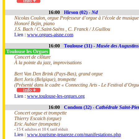
16:00
Hirson (02) -
Nd
Nicolas Coulon, orgue Professeur d’orgue à l’école de musiqu
Honoré Bejin, piano
J.S. Bach / C.Saint-Saëns , C. Franck / J.Guillou
Lien :
www.orgues-aisne.com
16:00
Toulouse (31) -
Musée des Augustins
Toulouse les Orgues
Concert de clôture
À la pointe du jazz, improvisations
Bert Van Den Brink (Pays-Bas), grand orgue
Bert Joris (Belgique), trompette
(Présenté dans le cadre « Connecting Arts - Le Festival d’Orgu
Lien :
www.toulouse-les-orgues.org
16:00
Condom (32) -
Cathédrale Saint-Pie
Concert orgue et trompette
Thierry Escaich (orgue)
Eric Aubier (trompette)
- 15 € adultes et 10 € tarif réduit
Lien :
www.tourisme-tenareze.com/manifestations.php