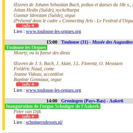
Œuvres de Johann Sebastian Bach, polkas et danses du 18e s.,
Johan Hedin (Suède), nyckelharpa
Gunnar Idenstam (Suède), orgue
(Présenté dans le cadre « Connecting Arts - Le Festival d’Orgu
Lien :
www.toulouse-les-orgues.org
15:00
Toulouse (31) -
Musée des Augustins
Toulouse les Orgues
Mourty, ou la fureur des dieux
Œuvres de J. S. Bach, J. Alain, J.L. Florentz, O. Messiaen
Frédéric Naud, conte
Jeanne Videau, accordéon
Baptiste Genniaux, orgue
Lien :
www.toulouse-les-orgues.org
14:00
Groningen (Pays-Bas) -
Aakerk
Inauguration de l'orgue Schnitger de l'Aakerk
Peter van Dijk
Lien :
schnitgersdroom.nl/