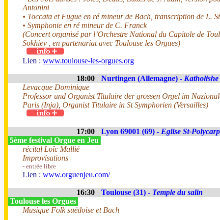
Antonini
• Toccata et Fugue en ré mineur de Bach, transcription de L. S
• Symphonie en ré mineur de C. Franck
(Concert organisé par l’Orchestre National du Capitole de Toul
Sokhiev , en partenariat avec Toulouse les Orgues)
Lien :
www.toulouse-les-orgues.org
18:00
Nurtingen (Allemagne) -
Katholishe
Levacque Dominique
Professor und Organist Titulaire der grossen Orgel im Nazionale
Paris (Inja), Organist Titulaire in St Symphorien (Versailles)
17:00
Lyon 69001 (69) -
Eglise St-Polycar
5ème festival Orgue en Jeu
récital Loïc Mallié
Improvisations
- entrée libre
Lien :
www.orguenjeu.com/
16:30
Toulouse (31) -
Temple du salin
Toulouse les Orgues
Musique Folk suédoise et Bach