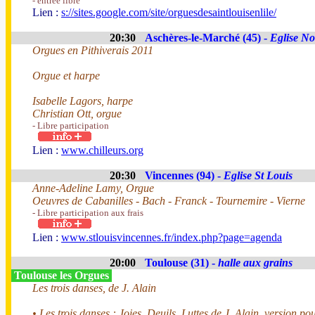
- entrée libre
Lien :
s://sites.google.com/site/orguesdesaintlouisenlile/
20:30
Aschères-le-Marché (45) -
Eglise N
Orgues en Pithiverais 2011
Orgue et harpe
Isabelle Lagors, harpe
Christian Ott, orgue
- Libre participation
Lien :
www.chilleurs.org
20:30
Vincennes (94) -
Eglise St Louis
Anne-Adeline Lamy, Orgue
Oeuvres de Cabanilles - Bach - Franck - Tournemire - Vierne
- Libre participation aux frais
Lien :
www.stlouisvincennes.fr/index.php?page=agenda
20:00
Toulouse (31) -
halle aux grains
Toulouse les Orgues
Les trois danses, de J. Alain
• Les trois danses : Joies, Deuils, Luttes de J. Alain, version po