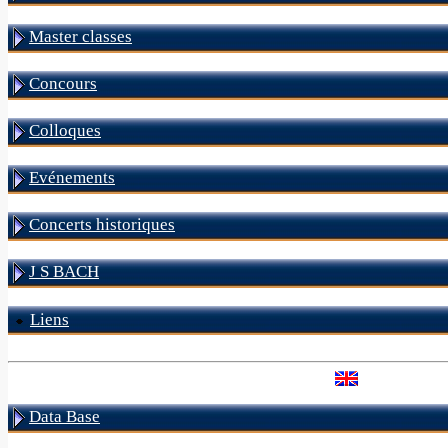
Master classes
Concours
Colloques
Evénements
Concerts historiques
J S BACH
Liens
Data Base