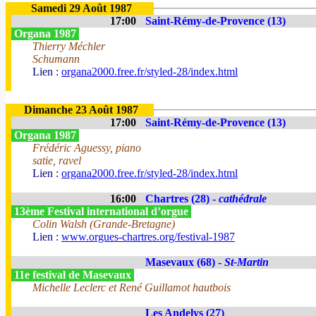
Samedi 29 Août 1987
17:00
Saint-Rémy-de-Provence (13)
Organa 1987
Thierry Méchler
Schumann
Lien :
organa2000.free.fr/styled-28/index.html
Dimanche 23 Août 1987
17:00
Saint-Rémy-de-Provence (13)
Organa 1987
Frédéric Aguessy, piano
satie, ravel
Lien :
organa2000.free.fr/styled-28/index.html
16:00
Chartres (28) -
cathédrale
13ème Festival international d’orgue
Colin Walsh (Grande-Bretagne)
Lien :
www.orgues-chartres.org/festival-1987
Masevaux (68) -
St-Martin
11e festival de Masevaux
Michelle Leclerc et René Guillamot hautbois
Les Andelys (27)