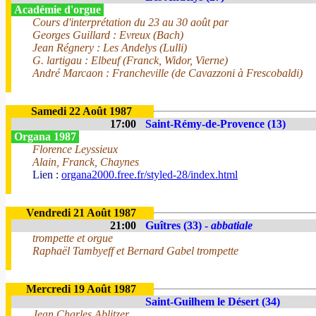
Académie d'orgue
Cours d'interprétation du 23 au 30 août par
Georges Guillard : Evreux (Bach)
Jean Régnery : Les Andelys (Lulli)
G. lartigau : Elbeuf (Franck, Widor, Vierne)
André Marcaon : Francheville (de Cavazzoni à Frescobaldi)
Samedi 22 Août 1987
17:00
Saint-Rémy-de-Provence (13)
Organa 1987
Florence Leyssieux
Alain, Franck, Chaynes
Lien :
organa2000.free.fr/styled-28/index.html
Vendredi 21 Août 1987
21:00
Guîtres (33) -
abbatiale
trompette et orgue
Raphaël Tambyeff et Bernard Gabel trompette
Mercredi 19 Août 1987
Saint-Guilhem le Désert (34)
Jean Charles Ablitzer