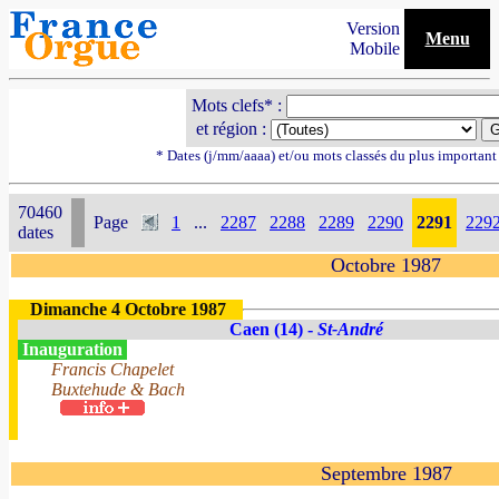
Version
Menu
Mobile
Mots clefs* :
et région :
* Dates (j/mm/aaaa) et/ou mots classés du plus importan
70460
Page
1
...
2287
2288
2289
2290
2291
229
dates
Octobre 1987
Dimanche 4 Octobre 1987
Caen (14) -
St-André
Inauguration
Francis Chapelet
Buxtehude & Bach
Septembre 1987