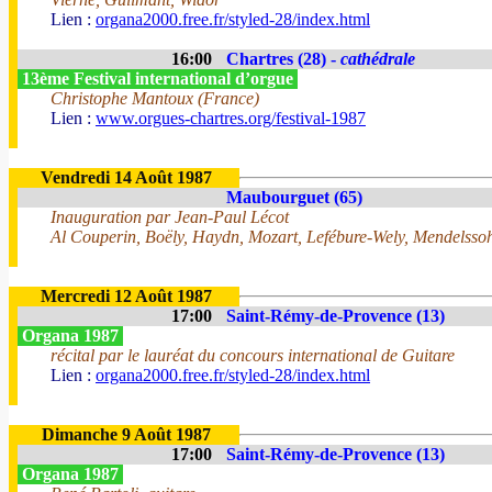
Lien :
organa2000.free.fr/styled-28/index.html
16:00
Chartres (28) -
cathédrale
13ème Festival international d’orgue
Christophe Mantoux (France)
Lien :
www.orgues-chartres.org/festival-1987
Vendredi 14 Août 1987
Maubourguet (65)
Inauguration par Jean-Paul Lécot
Al Couperin, Boëly, Haydn, Mozart, Lefébure-Wely, Mendelsso
Mercredi 12 Août 1987
17:00
Saint-Rémy-de-Provence (13)
Organa 1987
récital par le lauréat du concours international de Guitare
Lien :
organa2000.free.fr/styled-28/index.html
Dimanche 9 Août 1987
17:00
Saint-Rémy-de-Provence (13)
Organa 1987