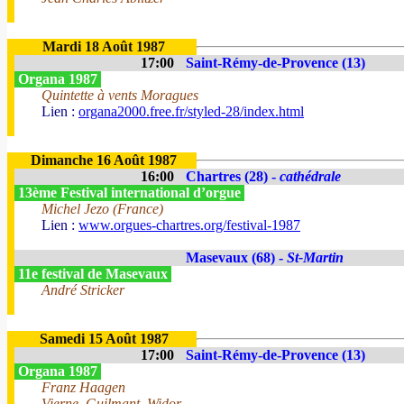
Mardi 18 Août 1987
17:00
Saint-Rémy-de-Provence (13)
Organa 1987
Quintette à vents Moragues
Lien :
organa2000.free.fr/styled-28/index.html
Dimanche 16 Août 1987
16:00
Chartres (28) -
cathédrale
13ème Festival international d’orgue
Michel Jezo (France)
Lien :
www.orgues-chartres.org/festival-1987
Masevaux (68) -
St-Martin
11e festival de Masevaux
André Stricker
Samedi 15 Août 1987
17:00
Saint-Rémy-de-Provence (13)
Organa 1987
Franz Haagen
Vierne, Guilmant, Widor