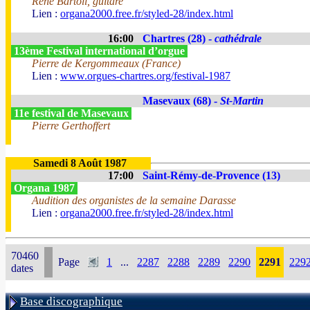
René Bartoli, guitare
Lien :
organa2000.free.fr/styled-28/index.html
16:00
Chartres (28) -
cathédrale
13ème Festival international d’orgue
Pierre de Kergommeaux (France)
Lien :
www.orgues-chartres.org/festival-1987
Masevaux (68) -
St-Martin
11e festival de Masevaux
Pierre Gerthoffert
Samedi 8 Août 1987
17:00
Saint-Rémy-de-Provence (13)
Organa 1987
Audition des organistes de la semaine Darasse
Lien :
organa2000.free.fr/styled-28/index.html
70460
Page
1
...
2287
2288
2289
2290
2291
229
dates
Base discographique