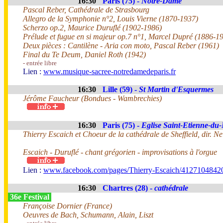
16:30
Paris (75) -
Notre-Dame
Pascal Reber, Cathédrale de Strasbourg
Allegro de la Symphonie n°2, Louis Vierne (1870-1937)
Scherzo op.2, Maurice Duruflé (1902-1986)
Prélude et fugue en si majeur op.7 n°1, Marcel Dupré (1886-1
Deux pièces : Cantilène - Aria con moto, Pascal Reber (1961)
Final du Te Deum, Daniel Roth (1942)
- entrée libre
Lien :
www.musique-sacree-notredamedeparis.fr
16:30
Lille (59) -
St Martin d'Esquermes
Jérôme Faucheur (Bondues - Wambrechies)
16:30
Paris (75) -
Eglise Saint-Etienne-du
Thierry Escaich et Choeur de la cathédrale de Sheffield, dir. Ne
Escaich - Duruflé - chant grégorien - improvisations à l'orgue
Lien :
www.facebook.com/pages/Thierry-Escaich/4127104842
16:30
Chartres (28) -
cathédrale
36e Festival
Françoise Dornier (France)
Oeuvres de Bach, Schumann, Alain, Liszt