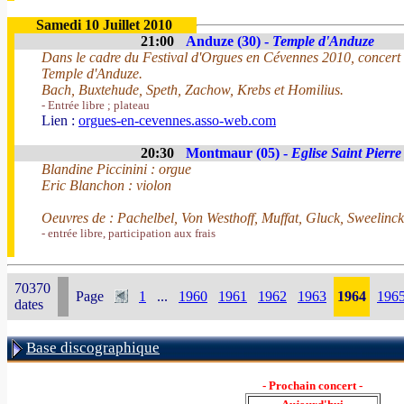
Samedi 10 Juillet 2010
21:00
Anduze (30) -
Temple d'Anduze
Dans le cadre du Festival d'Orgues en Cévennes 2010, concert 
Temple d'Anduze.
Bach, Buxtehude, Speth, Zachow, Krebs et Homilius.
- Entrée libre ; plateau
Lien :
orgues-en-cevennes.asso-web.com
20:30
Montmaur (05) -
Eglise Saint Pierre
Blandine Piccinini : orgue
Eric Blanchon : violon
Oeuvres de : Pachelbel, Von Westhoff, Muffat, Gluck, Sweelinck,
- entrée libre, participation aux frais
70370
Page
1
...
1960
1961
1962
1963
1964
196
dates
Base discographique
- Prochain concert -