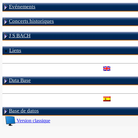
Evénements
Concerts historiques
J S BACH
Liens
Data Base
Base de datos
Version classique