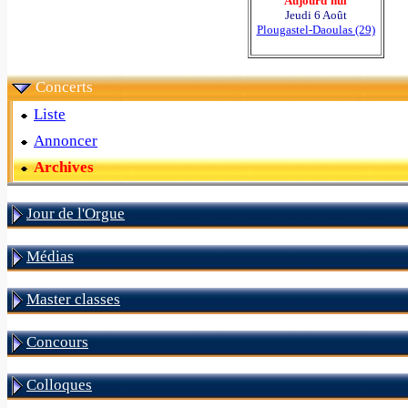
Aujourd'hui
Jeudi 6 Août
Plougastel-Daoulas (29)
Concerts
Liste
Annoncer
Archives
Jour de l'Orgue
Médias
Master classes
Concours
Colloques