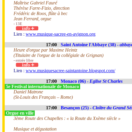
Maîtrise Gabriel Fauré
Thérèse Farre-Fizio, direction
Frédéric de Roos, flûte à bec
Jean Ferrard, orgue
- 13E
Lien :
www.musique-sacree-en-avignon.org
17:00
Saint Antoine l'Abbaye (38) -
abbay
Heure d'orgue par Maxime Heintz
(Titulaire de l'orgue de la collégiale de Grignan)
- entrée libre
Lien :
www.musiquesacree-saintantoine.blogspot.com/
17:00
Monaco (06) -
Eglise St Charles
5e Festival internationale de Monaco
Daniel Matrone
(St-Louis des Français – Rome)
17:00
Besançon (25) -
Cloître du Grand S
Orgue en ville
3ème Route des Chapelles : « la Route du Xxème siècle »
Musique et dégustation