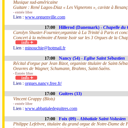
Musique sud-américaine
Guitare : René Lagos-Diaz « Les Vignerons », caviste à Besan
- entrée libre
Lien :
www.orguenville.com
17:00
Hillerod (Danemark) -
Chapelle du 
Carolyn Shuster-Fournier,organiste à La Trinité à Paris et conc
Concert à la mémoire d'Annie Isoir sur les 3 Orgues de la Cha
Lien :
minouchie@hotmail.fr
17:00
Nancy (54) -
Eglise Saint Sébastien
Récital d'orgue par Jean Bizot, organiste titulaire de Saint-Séba
Oeuvres de Wagner, Schumann, Brahms, Saint-Saëns.
- Entrée libre
Lien :
orgues.nancy.free.fr/
17:00
Guitres (33)
Vincent Grappy (Blois)
- entrée libre
Lien :
www.abbatialedeguitres.com
17:00
Foix (09) -
Abbatiale Saint-Volusien
Philippe Lefebvre, titulaire du grand orgue de Notre-Dame de P