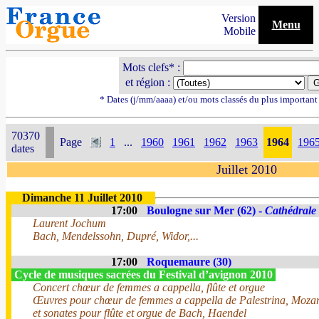
Version
Menu
Mobile
Mots clefs* :
et région :
* Dates (j/mm/aaaa) et/ou mots classés du plus importan
70370
Page
1
...
1960
1961
1962
1963
1964
196
dates
Juillet 2010
Dimanche 11 Juillet 2010
17:00
Boulogne sur Mer (62) -
Cathédrale
Laurent Jochum
Bach, Mendelssohn, Dupré, Widor,...
17:00
Roquemaure (30)
Cycle de musiques sacrées du Festival d’avignon 2010
Concert chœur de femmes a cappella, flûte et orgue
Œuvres pour chœur de femmes a cappella de Palestrina, Mozar
et sonates pour flûte et orgue de Bach, Haendel