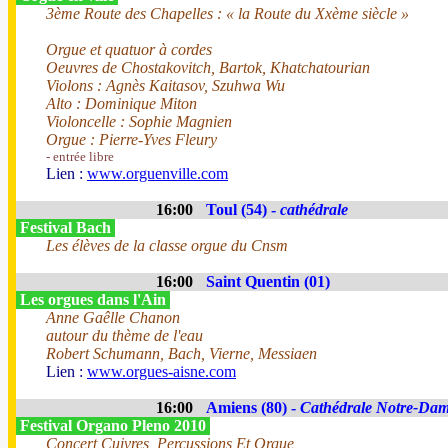
3ème Route des Chapelles : « la Route du Xxème siècle »
Orgue et quatuor à cordes
Oeuvres de Chostakovitch, Bartok, Khatchatourian
Violons : Agnès Kaitasov, Szuhwa Wu
Alto : Dominique Miton
Violoncelle : Sophie Magnien
Orgue : Pierre-Yves Fleury
- entrée libre
Lien :
www.orguenville.com
16:00
Toul (54) -
cathédrale
Festival Bach
Les élèves de la classe orgue du Cnsm
16:00
Saint Quentin (01)
Les orgues dans l'Ain
Anne Gaêlle Chanon
autour du thème de l'eau
Robert Schumann, Bach, Vierne, Messiaen
Lien :
www.orgues-aisne.com
16:00
Amiens (80) -
Cathédrale Notre-Da
Festival Organo Pleno 2010
Concert Cuivres, Percussions Et Orgue