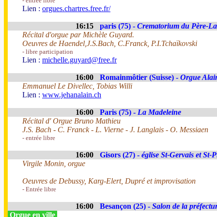
- entrée libre
Lien :
orgues.chartres.free.fr/
16:15
paris (75) -
Crematorium du Père-Lach
Récital d'orgue par Michèle Guyard.
Oeuvres de Haendel,J.S.Bach, C.Franck, P.I.Tchaïkovski
- libre participation
Lien :
michelle.guyard@free.fr
16:00
Romainmôtier (Suisse) -
Orgue Alai
Emmanuel Le Divellec, Tobias Willi
Lien :
www.jehanalain.ch
16:00
Paris (75) -
La Madeleine
Récital d' Orgue Bruno Mathieu
J.S. Bach - C. Franck - L. Vierne - J. Langlais - O. Messiaen
- entrée libre
16:00
Gisors (27) -
église St-Gervais et St-P
Virgile Monin, orgue
Oeuvres de Debussy, Karg-Elert, Dupré et improvisation
- Entrée libre
16:00
Besançon (25) -
Salon de la préfectu
Orgue en ville