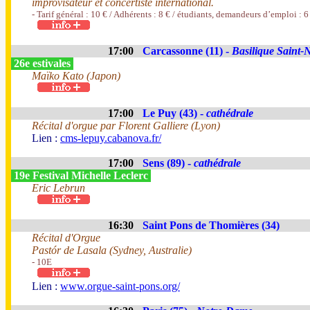
improvisateur et concertiste international.
- Tarif général : 10 € / Adhérents : 8 € / étudiants, demandeurs d’emploi : 6
17:00
Carcassonne (11) -
Basilique Saint-
26e estivales
Maïko Kato (Japon)
17:00
Le Puy (43) -
cathédrale
Récital d'orgue par Florent Galliere (Lyon)
Lien :
cms-lepuy.cabanova.fr/
17:00
Sens (89) -
cathédrale
19e Festival Michelle Leclerc
Eric Lebrun
16:30
Saint Pons de Thomières (34)
Récital d'Orgue
Pastór de Lasala (Sydney, Australie)
- 10E
Lien :
www.orgue-saint-pons.org/