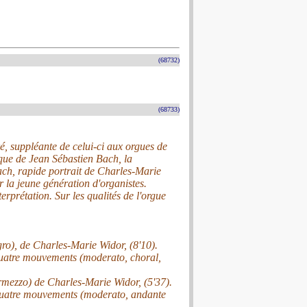
(68732)
(68733)
é, suppléante de celui-ci aux orgues de
ique de Jean Sébastien Bach, la
ach, rapide portrait de Charles-Marie
 la jeune génération d'organistes.
rprétation. Sur les qualités de l'orgue
gro), de Charles-Marie Widor, (8'10).
uatre mouvements (moderato, choral,
rmezzo) de Charles-Marie Widor, (5'37).
quatre mouvements (moderato, andante