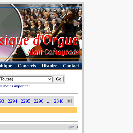
phique
Concerts
Histoire
Contact
 au moins important
93
2294
2295
2296
...
2348
(68731)