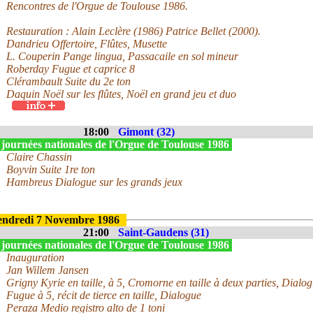
Rencontres de l'Orgue de Toulouse 1986.
Restauration : Alain Leclère (1986) Patrice Bellet (2000).
Dandrieu Offertoire, Flûtes, Musette
L. Couperin Pange lingua, Passacaile en sol mineur
Roberday Fugue et caprice 8
Clérambault Suite du 2e ton
Daquin Noël sur les flûtes, Noël en grand jeu et duo
18:00
Gimont (32)
 journées nationales de l'Orgue de Toulouse 1986
Claire Chassin
Boyvin Suite 1re ton
Hambreus Dialogue sur les grands jeux
endredi 7 Novembre 1986
21:00
Saint-Gaudens (31)
 journées nationales de l'Orgue de Toulouse 1986
Inauguration
Jan Willem Jansen
Grigny Kyrie en taille, à 5, Cromorne en taille à deux parties, Dialog
Fugue à 5, récit de tierce en taille, Dialogue
Peraza Medio registro alto de 1 toni