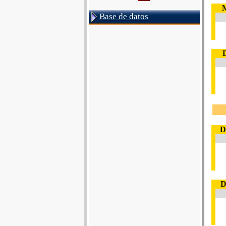
M
Base de datos
D
D
D