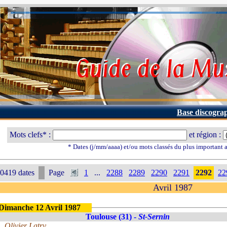
Base discogra
Mots clefs* :
et région :
* Dates (j/mm/aaaa) et/ou mots classés du plus important
0419 dates
Page
1
...
2288
2289
2290
2291
2292
22
Avril 1987
Dimanche 12 Avril 1987
Toulouse (31) -
St-Sernin
Olivier Latry