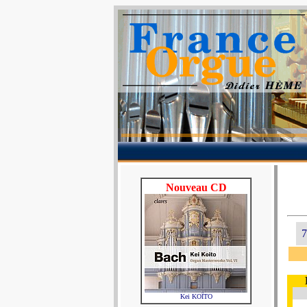
Nouveau CD
7
Kei KOÏTO