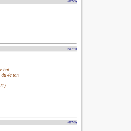
(68743)
(68744)
e bat
 du 4e ton
2?)
(68745)