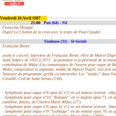
Vendredi 10 Avril 1987
21:00
Pau (64) -
Nd
Françoise Hougue
Dupré Le Chemin de la croix avec ls textes de Paul Claudel
Toulouse (31) -
St-Sernin
Françoise Renet
avant le concert, interview de Françoise Renet, élève de Marcel Dupr
Saint Sulpice de 1955 à 1971 : la grandeur et la pérennité de la mus
contribution de Widor à la connaissance de l'oeuvre pour orgue de B
Widor, compositeur et organiste, maître de Marcel Dupré. Son avis sur
Annonce du programme qu'elle va interpréter. Les ”modes” dans l'inte
Cavaillé- Coll de Saint Sernin (3'44).
- Symphonie pour orgue n°6 opus 42 n°2 en sol mineur (extrait : alle
- Symphonie pour orgue n°10 ”Romane” en ré majeur opus 73, en q
cantilène, finale), de Charles-Marie Widor, (27').
- Symphonie pour orgue n°6 opus 42 n°2 en sol mineur (extrait : Inte
- Symphonie pour orgue n°9 ”Gothique” en do mineur opus 70, en 
sostenuto, allegro, moderato) de Charles-Marie Widor, (28'05).