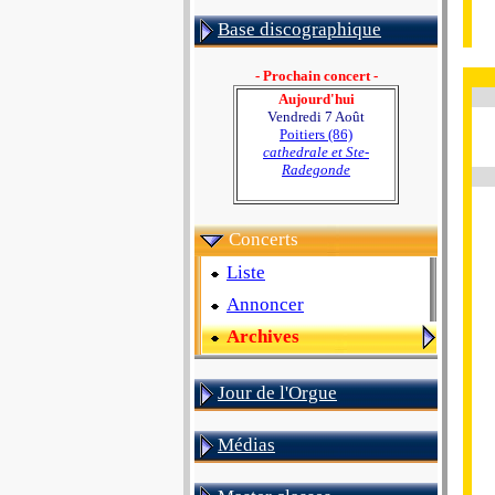
Base discographique
- Prochain concert -
Aujourd'hui
Vendredi 7 Août
Poitiers (86)
cathedrale et Ste-
Radegonde
Concerts
Liste
Annoncer
Archives
Jour de l'Orgue
Médias