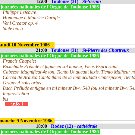
12:00
Toulouse (31) -
St-Sernin
 journées nationales de l'Orgue de Toulouse 1986
Philippe Lefebvre
Hommage à Maurice Duruflé
Veni Creator op. 4
Suite op. 5
undi 10 Novembre 1986
21:00
Toulouse (31) -
St-Pierre des Chartreux
 journées nationales de l'Orgue de Toulouse 1986
Francis Chapelet
Buxtehude Prélude et fugue en sol mineur, Viens Esprit saint
Cabezon Magnificat 4e ton, Tiento Ut queant laxis, Tiento Malheur m
Correa de Arauxo Canto llano de la Immaculada Concepcion, Tiento
Grigny A solis ortus
Bach Prélude et fugue en mi mineur Bwv 548 (ou sol mineur Bwv 54
Improvisation
bis
manche 9 Novembre 1986
18:00
Rodez (12) -
cathédrale
 journées nationales de l'Orgue de Toulouse 1986