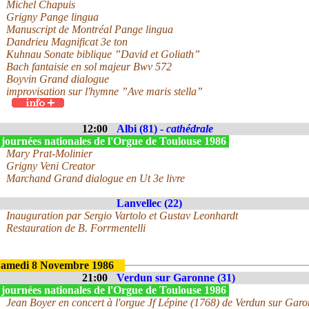
Michel Chapuis
Grigny Pange lingua
Manuscript de Montréal Pange lingua
Dandrieu Magnificat 3e ton
Kuhnau Sonate biblique ”David et Goliath”
Bach fantaisie en sol majeur Bwv 572
Boyvin Grand dialogue
improvisation sur l'hymne ”Ave maris stella”
12:00
Albi (81) -
cathédrale
 journées nationales de l'Orgue de Toulouse 1986
Mary Prat-Molinier
Grigny Veni Creator
Marchand Grand dialogue en Ut 3e livre
Lanvellec (22)
Inauguration par Sergio Vartolo et Gustav Leonhardt
Restauration de B. Forrmentelli
amedi 8 Novembre 1986
21:00
Verdun sur Garonne (31)
 journées nationales de l'Orgue de Toulouse 1986
Jean Boyer en concert à l'orgue Jf Lépine (1768) de Verdun sur Garo