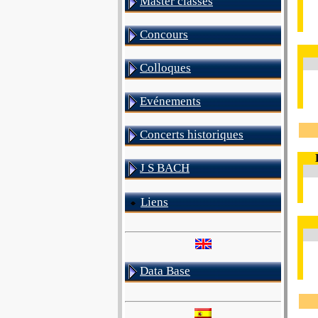
Master classes
Concours
Colloques
Evénements
Concerts historiques
J S BACH
Liens
Data Base