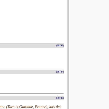
(68746)
(68747)
(68748)
nne (Tarn et Garonne, France), lors des