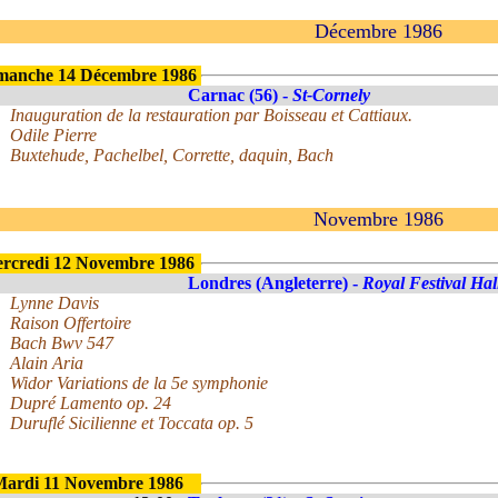
Décembre 1986
manche 14 Décembre 1986
Carnac (56) -
St-Cornely
Inauguration de la restauration par Boisseau et Cattiaux.
Odile Pierre
Buxtehude, Pachelbel, Corrette, daquin, Bach
Novembre 1986
rcredi 12 Novembre 1986
Londres (Angleterre) -
Royal Festival Hal
Lynne Davis
Raison Offertoire
Bach Bwv 547
Alain Aria
Widor Variations de la 5e symphonie
Dupré Lamento op. 24
Duruflé Sicilienne et Toccata op. 5
ardi 11 Novembre 1986