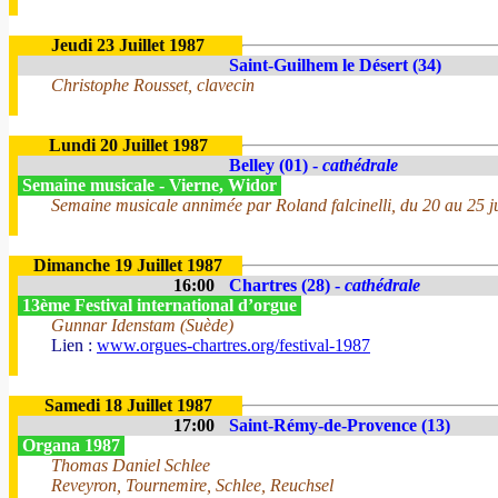
Jeudi 23 Juillet 1987
Saint-Guilhem le Désert (34)
Christophe Rousset, clavecin
Lundi 20 Juillet 1987
Belley (01) -
cathédrale
Semaine musicale - Vierne, Widor
Semaine musicale annimée par Roland falcinelli, du 20 au 25 jui
Dimanche 19 Juillet 1987
16:00
Chartres (28) -
cathédrale
13ème Festival international d’orgue
Gunnar Idenstam (Suède)
Lien :
www.orgues-chartres.org/festival-1987
Samedi 18 Juillet 1987
17:00
Saint-Rémy-de-Provence (13)
Organa 1987
Thomas Daniel Schlee
Reveyron, Tournemire, Schlee, Reuchsel