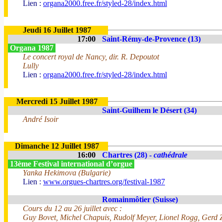
Lien :
organa2000.free.fr/styled-28/index.html
Jeudi 16 Juillet 1987
17:00
Saint-Rémy-de-Provence (13)
Organa 1987
Le concert royal de Nancy, dir. R. Depoutot
Lully
Lien :
organa2000.free.fr/styled-28/index.html
Mercredi 15 Juillet 1987
Saint-Guilhem le Désert (34)
André Isoir
Dimanche 12 Juillet 1987
16:00
Chartres (28) -
cathédrale
13ème Festival international d’orgue
Yanka Hekimova (Bulgarie)
Lien :
www.orgues-chartres.org/festival-1987
Romainmôtier (Suisse)
Cours du 12 au 26 juillet avec :
Guy Bovet, Michel Chapuis, Rudolf Meyer, Lionel Rogg, Gerd 