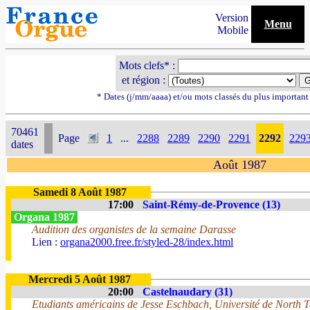
Version
Menu
Mobile
Mots clefs* :
et région :
* Dates (j/mm/aaaa) et/ou mots classés du plus importan
70461
Page
1
...
2288
2289
2290
2291
2292
229
dates
Août 1987
Samedi 8 Août 1987
17:00
Saint-Rémy-de-Provence (13)
Organa 1987
Audition des organistes de la semaine Darasse
Lien :
organa2000.free.fr/styled-28/index.html
Mercredi 5 Août 1987
20:00
Castelnaudary (31)
Etudiants américains de Jesse Eschbach, Université de North 