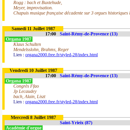
Rogg : bach et Buxtehude,
Meyer, improvisation.
Chapuis musique française décadente sur 3 orgues historiques l
Samedi 11 Juillet 1987
17:00
Saint-Rémy-de-Provence (13)
Organa 1987
Klaus Schulten
Mendelsslohn, Brahms, Reger
Lien :
organa2000.free.fr/styled-28/index.html
Vendredi 10 Juillet 1987
17:00
Saint-Rémy-de-Provence (13)
Organa 1987
Congrès Ffao
Jp Lecaudey
bach, Alain, Liszt
Lien :
organa2000.free.fr/styled-28/index.html
Mercredi 8 Juillet 1987
Saint-Yrieix (87)
Académie d'orgue