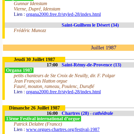
Gunnar Idenstam
Vierne, Dupré, Idenstam
Lien :
organa2000.free.fr/styled-28/index.html
Saint-Guilhem le Désert (34)
Frédéric Munozz
Juillet 1987
Jeudi 30 Juillet 1987
17:00
Saint-Rémy-de-Provence (13)
Organa 1987
petits chanteurs de Ste Croix de Neuilly, dir. F. Polgar
Jean François Hatton orgue
Fauré, mouton, rameau, Poulenc, Duruflé
Lien :
organa2000.free.fr/styled-28/index.html
Dimanche 26 Juillet 1987
16:00
Chartres (28) -
cathédrale
13ème Festival international d’orgue
Patrick Delabre (France)
Lien :
www.orgues-chartres.org/festival-1987