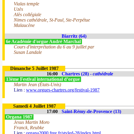
Vialas temple
Uzès
Alès collégiale
Nimes cathédrale, St-Paul, Ste-Perpétue
Malaucène
Biarritz (64)
6e Académie d'orgue André Marchal
Cours d'interprétation du 6 au 9 juillet par
Susan Landale
Dimanche 5 Juillet 1987
16:00
Chartres (28) -
cathédrale
13ème Festival international d’orgue
Martin Jean (États-Unis)
Lien :
www.orgues-chartres.org/festival-1987
Samedi 4 Juillet 1987
17:00
Saint-Rémy-de-Provence (13)
Organa 1987
Jesus Martin Moro
Franck, Reubke
Lien :
organa2000.free.fr/styled-28/index.html