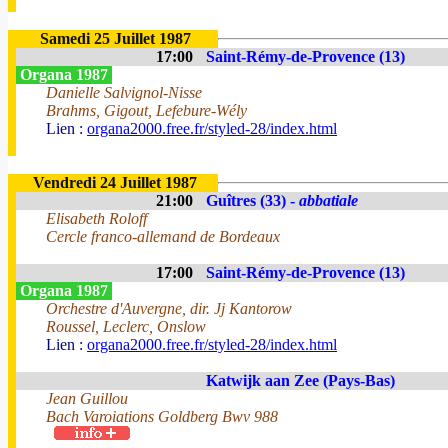
Samedi 25 Juillet 1987
17:00
Saint-Rémy-de-Provence (13)
Organa 1987
Danielle Salvignol-Nisse
Brahms, Gigout, Lefebure-Wély
Lien :
organa2000.free.fr/styled-28/index.html
Vendredi 24 Juillet 1987
21:00
Guîtres (33) -
abbatiale
Elisabeth Roloff
Cercle franco-allemand de Bordeaux
17:00
Saint-Rémy-de-Provence (13)
Organa 1987
Orchestre d'Auvergne, dir. Jj Kantorow
Roussel, Leclerc, Onslow
Lien :
organa2000.free.fr/styled-28/index.html
Katwijk aan Zee (Pays-Bas)
Jean Guillou
Bach Varoiations Goldberg Bwv 988