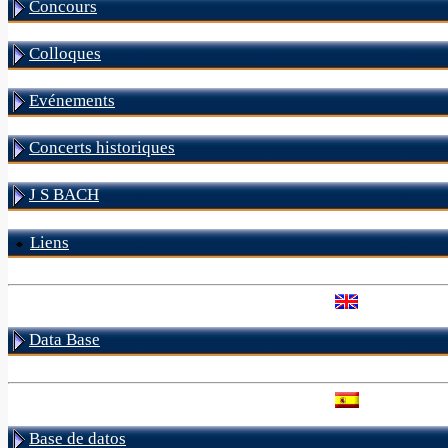
Concours
Colloques
Evénements
Concerts historiques
J S BACH
Liens
Data Base
Base de datos