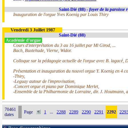
Saint-Dié (88) -
foyer de la paroisse 
Inauguration de l'orgue Yves Koenig par Louis Thiry
Vendredi 3 Juillet 1987
Saint-Dié (88)
Académie d'orgue
Cours d'interprétation du 3 au 16 juillet par Ml Girod, ...
Bach, Buxtehude, Vierne, Widor.
Colloque sur la pédagogie actuelle de l'orgue avec B. lagacé, D. 
Présentation et inauguration du nouvel orgue Y. Koenig en 4 co
-Thiry,
-Leguay autour de l'improvisation,
-Concert orgue et piano par Dominique Merlet,
-Ensemble de la Philharmonie de Lorraine, dir. J. Houtmann, 
70461
Page
1
...
2288
2289
2290
2291
2292
229
dates