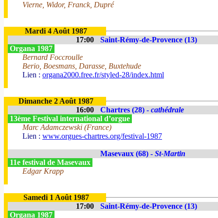
Vierne, Widor, Franck, Dupré
Mardi 4 Août 1987
17:00
Saint-Rémy-de-Provence (13)
Organa 1987
Bernard Foccroulle
Berio, Boesmans, Darasse, Buxtehude
Lien :
organa2000.free.fr/styled-28/index.html
Dimanche 2 Août 1987
16:00
Chartres (28) -
cathédrale
13ème Festival international d’orgue
Marc Adamczewski (France)
Lien :
www.orgues-chartres.org/festival-1987
Masevaux (68) -
St-Martin
11e festival de Masevaux
Edgar Krapp
Samedi 1 Août 1987
17:00
Saint-Rémy-de-Provence (13)
Organa 1987