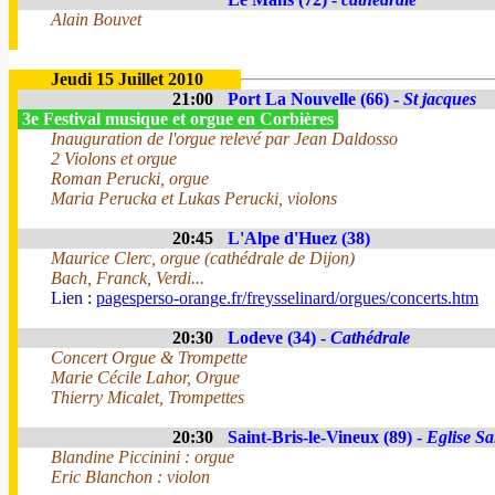
Alain Bouvet
Jeudi 15 Juillet 2010
21:00
Port La Nouvelle (66) -
St jacques
3e Festival musique et orgue en Corbières
Inauguration de l'orgue relevé par Jean Daldosso
2 Violons et orgue
Roman Perucki, orgue
Maria Perucka et Lukas Perucki, violons
20:45
L'Alpe d'Huez (38)
Maurice Clerc, orgue (cathédrale de Dijon)
Bach, Franck, Verdi...
Lien :
pagesperso-orange.fr/freysselinard/orgues/concerts.htm
20:30
Lodeve (34) -
Cathédrale
Concert Orgue & Trompette
Marie Cécile Lahor, Orgue
Thierry Micalet, Trompettes
20:30
Saint-Bris-le-Vineux (89) -
Eglise Sa
Blandine Piccinini : orgue
Eric Blanchon : violon