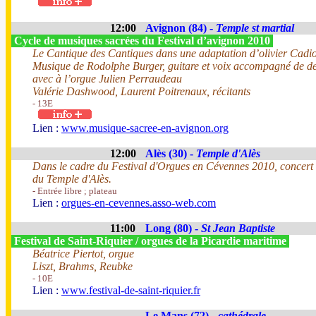
12:00
Avignon (84) -
Temple st martial
Cycle de musiques sacrées du Festival d’avignon 2010
Le Cantique des Cantiques dans une adaptation d’olivier Cadio
Musique de Rodolphe Burger, guitare et voix accompagné de d
avec à l’orgue Julien Perraudeau
Valérie Dashwood, Laurent Poitrenaux, récitants
- 13E
Lien :
www.musique-sacree-en-avignon.org
12:00
Alès (30) -
Temple d'Alès
Dans le cadre du Festival d'Orgues en Cévennes 2010, concert 
du Temple d'Alès.
- Entrée libre ; plateau
Lien :
orgues-en-cevennes.asso-web.com
11:00
Long (80) -
St Jean Baptiste
Festival de Saint-Riquier / orgues de la Picardie maritime
Béatrice Piertot, orgue
Liszt, Brahms, Reubke
- 10E
Lien :
www.festival-de-saint-riquier.fr
Le Mans (72) -
cathédrale