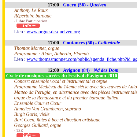
17:00
Guern (56) -
Quelven
Anthony Le Roux
Répertoire baroque
- Libre Participation
Lien :
www.orgue-de-quelven.org
17:00
Coutances (50) -
Cathédrale
Thomas Monnet, orgue
Programme : Alain, Aubertin, Florentz
Lien :
www.thomasmonnet.com/public/agenda_fiche.php?id_a
12:00
Avignon (84) -
Nd des Dom
Cycle de musiques sacrées du Festival d’avignon 2010
Concert ensemble vocal et instrumental et orgue
Programme Médiéval du 14ème siècle avec des œuvres de Anto
Matteo da Perugia, en alternance avec des pièces instrumenta
orgue de la Renaissance et du premier baroque italien.
Ensemble Cour et Cœur
Annelies Van Gramberen, soprano
Birgit Goris, vielle
Bart Coen, flûtes à bec et direction artistique
Georges Guillard, orgue
- 13E