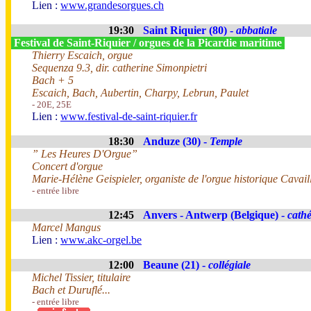
Lien :
www.grandesorgues.ch
19:30
Saint Riquier (80) -
abbatiale
Festival de Saint-Riquier / orgues de la Picardie maritime
Thierry Escaich, orgue
Sequenza 9.3, dir. catherine Simonpietri
Bach + 5
Escaich, Bach, Aubertin, Charpy, Lebrun, Paulet
- 20E, 25E
Lien :
www.festival-de-saint-riquier.fr
18:30
Anduze (30) -
Temple
” Les Heures D'Orgue”
Concert d'orgue
Marie-Hélène Geispieler, organiste de l'orgue historique Cavail
- entrée libre
12:45
Anvers - Antwerp (Belgique) -
cathé
Marcel Mangus
Lien :
www.akc-orgel.be
12:00
Beaune (21) -
collégiale
Michel Tissier, titulaire
Bach et Duruflé...
- entrée libre