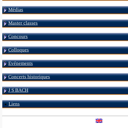
Médias
Master classes
Concours
Colloques
Evénements
Concerts historiques
J S BACH
Liens