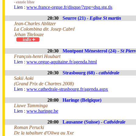
- entrée libre
Lien :
www.france-orgue.fr/disque/?zpg=dsq.stg.tls
20:30
Seurre (21) -
Eglise St martin
Jean-Charles Ablitzer
La Colombina dir. Josep Cabré
Jehan Titelouze
20:30
Montpont Ménesterol (24) -
St Pierr
François-henri Houbart
Lien :
www.orgue-aquitaine.fr/agenda.html
20:30
Strasbourg (68) -
cathédrale
Sakii Aoki
(Grand Prix de Chartres 2008)
Lien :
www.cathedrale-strasbourg.fr/agenda.aspx
20:00
Haringe (Belgique)
Liuwe Tamminga
Lien :
www.haringe.be
20:00
Lausanne (Suisse) -
Cathédrale
Roman Perucki
De la tabalture d'Oliwa au Xxe