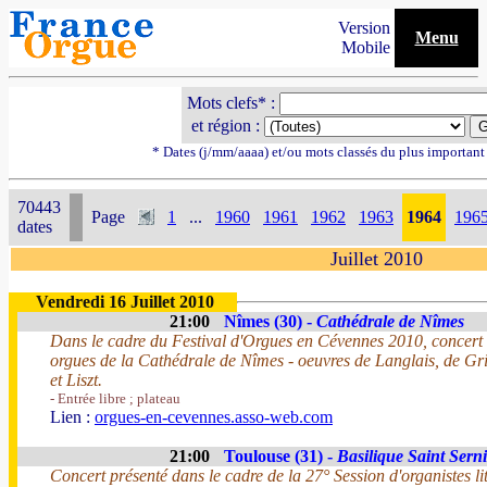
Version
Menu
Mobile
Mots clefs* :
et région :
* Dates (j/mm/aaaa) et/ou mots classés du plus importan
70443
Page
1
...
1960
1961
1962
1963
1964
196
dates
Juillet 2010
Vendredi 16 Juillet 2010
21:00
Nîmes (30) -
Cathédrale de Nîmes
Dans le cadre du Festival d'Orgues en Cévennes 2010, conce
orgues de la Cathédrale de Nîmes - oeuvres de Langlais, de G
et Liszt.
- Entrée libre ; plateau
Lien :
orgues-en-cevennes.asso-web.com
21:00
Toulouse (31) -
Basilique Saint Sern
Concert présenté dans le cadre de la 27° Session d'organistes li