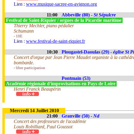
Lien :
www.musique-sacree-en-avignon.org
11:00
Abbeville (80) -
St Sépulcre
Festival de Saint-Riquier / orgues de la Picardie maritime
Thierry Mechler, piano pédalier
Schumann
- 10E
Lien :
www.festival-de-saint-riquier.fr
10:30
Plougastel-Daoulas (29) -
église St P
Concert d'orgue par Jean Pierre Maudet organiste à la cathéd
bombarde.
- libre participation
Pontmain (53)
Académie régionale d'improvisations en Pays de Loire
Henri Franck Beaupérin
Mercredi 14 Juillet 2010
21:00
Granville (50) -
Nd
Concert des professeurs de l'académie
Louis Robilliard, Paul Goussot