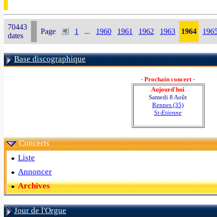
70443
Page
1
...
1960
1961
1962
1963
1964
196
dates
Base discographique
- Prochain concert -
Aujourd'hui
Samedi 8 Août
Rennes (35)
St-Etienne
Concerts
Liste
Annoncer
Archives
Jour de l'Orgue