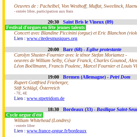
Oeuvres de : Pachelbel, Von Westhoff, Muffat, Sweelinck, Haend
- entrée libre, participation aux frais
20:30
Saint Bris le Vineux (89)
Festival d'orgues en fête jeunes talents
Concert avec Blandine Piccinini (orgue) et Eric Blanchon (viol
Lien :
www.citedesmusiques.org
20:00
Barr (68) -
Eglise protestante
Carolyn Shuster-Fournier avec le ténor Stefan Moriamez -
oeuvres de William Selby, César Franck, Charles Gounod, Alex
Léon Boëllmann, Francis Poulenc, Marcel Fournier et Louis Vi
19:00
Bremen (Allemagne) -
Petri Dom
Rupert Gottfried Frieberger,
Stift Schlägl, Österreich
- 7E, 4E
Lien :
www.stpetridom.de
18:30
Bordeaux (33) -
Basilique Saint-Seu
Cycle orgue d'été
William Whitehead (Londres)
- entrée libre
Lien :
www.france-orgue.fr/bordeaux