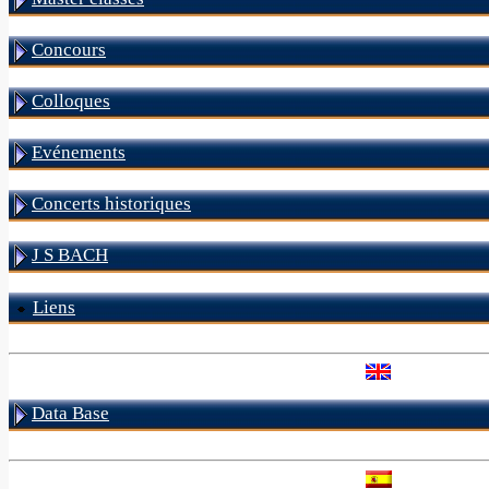
Concours
Colloques
Evénements
Concerts historiques
J S BACH
Liens
Data Base