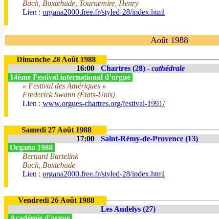
Bach, Buxtehude, Tournemire, Henry
Lien :
organa2000.free.fr/styled-28/index.html
Août 1988
Dimanche 28 Août 1988
16:00
Chartres (28) -
cathédrale
14ème Festival international d’orgue
« Festival des Amériques »
Frederick Swann (États-Unis)
Lien :
www.orgues-chartres.org/festival-1991/
Samedi 27 Août 1988
17:00
Saint-Rémy-de-Provence (13)
Organa 1988
Bernard Bartelink
Bach, Buxtehude
Lien :
organa2000.free.fr/styled-28/index.html
Vendredi 26 Août 1988
Les Andelys (27)
Académie d'orgue