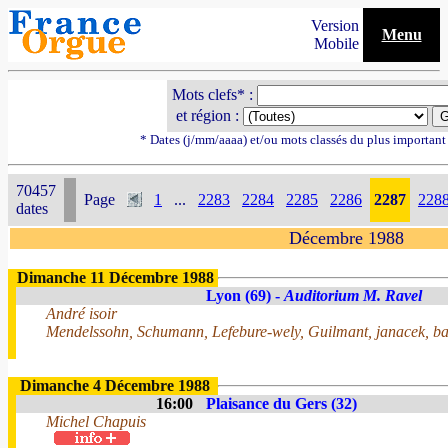
Version
Menu
Mobile
Mots clefs* :
et région :
* Dates (j/mm/aaaa) et/ou mots classés du plus importan
70457
Page
1
...
2283
2284
2285
2286
2287
228
dates
Décembre 1988
Dimanche 11 Décembre 1988
Lyon (69) -
Auditorium M. Ravel
André isoir
Mendelssohn, Schumann, Lefebure-wely, Guilmant, janacek, ba
Dimanche 4 Décembre 1988
16:00
Plaisance du Gers (32)
Michel Chapuis