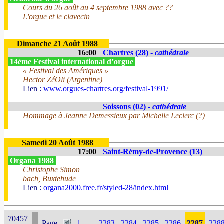
Cours du 26 août au 4 septembre 1988 avec ??
L'orgue et le clavecin
Dimanche 21 Août 1988
16:00
Chartres (28) -
cathédrale
14ème Festival international d’orgue
« Festival des Amériques »
Hector ZéOli (Argentine)
Lien :
www.orgues-chartres.org/festival-1991/
Soissons (02) -
cathédrale
Hommage à Jeanne Demessieux par Michelle Leclerc (?)
Samedi 20 Août 1988
17:00
Saint-Rémy-de-Provence (13)
Organa 1988
Christophe Simon
bach, Buxtehude
Lien :
organa2000.free.fr/styled-28/index.html
70457
Page
1
...
2283
2284
2285
2286
2287
228