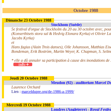
Octobre 1988
Dimanche 23 Octobre 1988
Stockhom (Suède)
5e festival d'orgue de Stockholm du 20 au 30 octobre avec, pou
(Konserthisets stora sal & Hedvig Elonara Kyrka) et Olivier L
Jacobs Kyrka)
et
Hans fagius (Alain Trois danses), Olle Johansson, Matthias Eis
Bondeman, Erik Boström, Martin Weyer, K. Chapman, S. Selin
* elle a dû annuler sa participation à cause des inondations de
Jeudi 20 Octobre 1988
Meudon (92) -
auditorium Marcel D
Laurence Orchard
Lien :
marceldupre.org/de-1986-a-1999/
Mercredi 19 Octobre 1988
Londres (Angleterre) -
Royal Festiv