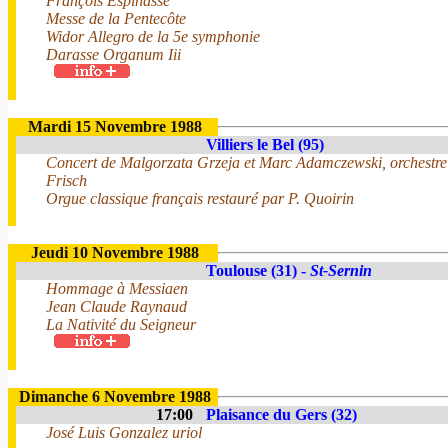
François Espinasse
Messe de la Pentecôte
Widor Allegro de la 5e symphonie
Darasse Organum Iii
Mardi 15 Novembre 1988
Villiers le Bel (95)
Concert de Malgorzata Grzeja et Marc Adamczewski, orchestre b
Frisch
Orgue classique français restauré par P. Quoirin
Jeudi 10 Novembre 1988
Toulouse (31) -
St-Sernin
Hommage à Messiaen
Jean Claude Raynaud
La Nativité du Seigneur
Dimanche 6 Novembre 1988
17:00
Plaisance du Gers (32)
José Luis Gonzalez uriol