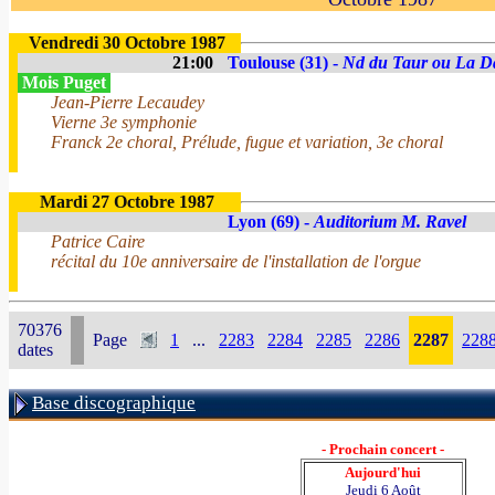
Vendredi 30 Octobre 1987
21:00
Toulouse (31) -
Nd du Taur ou La D
Mois Puget
Jean-Pierre Lecaudey
Vierne 3e symphonie
Franck 2e choral, Prélude, fugue et variation, 3e choral
Mardi 27 Octobre 1987
Lyon (69) -
Auditorium M. Ravel
Patrice Caire
récital du 10e anniversaire de l'installation de l'orgue
70376
Page
1
...
2283
2284
2285
2286
2287
228
dates
Base discographique
- Prochain concert -
Aujourd'hui
Jeudi 6 Août