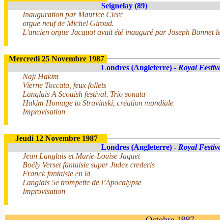
Seignelay (89)
Inauguration par Maurice Clerc
orgue neuf de Michel Giroud.
L'ancien orgue Jacquot avait été inauguré par Joseph Bonnet l
Mercredi 25 Novembre 1987
Londres (Angleterre) -
Royal Festiv
Naji Hakim
Vierne Toccata, feux follets
Langlais A Scottish festival, Trio sonata
Hakim Homage to Stravinski, création mondiale
Improvisation
Jeudi 12 Novembre 1987
Londres (Angleterre) -
Royal Festiv
Jean Langlais et Marie-Louise Jaquet
Boëly Verset fantaisie super Judex crederis
Franck fantaisie en la
Langlais 5e trompette de l’Apocalypse
Improvisation
Octobre 1987