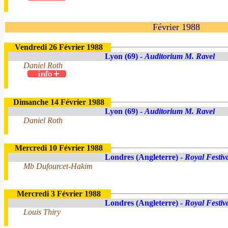
Février 1988
Vendredi 26 Février 1988
Lyon (69) -
Auditorium M. Ravel
Daniel Roth
Dimanche 14 Février 1988
Lyon (69) -
Auditorium M. Ravel
Daniel Roth
Mercredi 10 Février 1988
Londres (Angleterre) -
Royal Festiv
Mb Dufourcet-Hakim
Mercredi 3 Février 1988
Londres (Angleterre) -
Royal Festiv
Louis Thiry