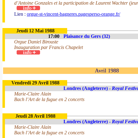
d’Antoine Gonzales et la participation de Laurent Wachter (jeun
Lien :
orgue-st-vincent-bagneres.pagesperso-orange.fr/
Jeudi 12 Mai 1988
17:00
Plaisance du Gers (32)
Orgue Daniel Birouste
Inauguration par Francis Chapelet
Avril 1988
Vendredi 29 Avril 1988
Londres (Angleterre) -
Royal Festiv
Marie-Claire Alain
Bach l’Art de la fugue en 2 concerts
Jeudi 28 Avril 1988
Londres (Angleterre) -
Royal Festiv
Marie-Claire Alain
Bach l’Art de la fugue en 2 concerts