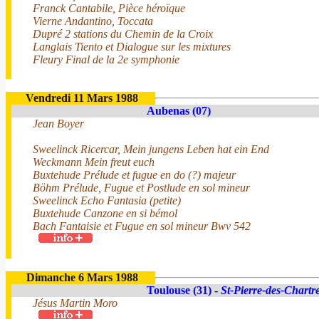
Franck Cantabile, Pièce héroïque
Vierne Andantino, Toccata
Dupré 2 stations du Chemin de la Croix
Langlais Tiento et Dialogue sur les mixtures
Fleury Final de la 2e symphonie
Vendredi 11 Mars 1988
Aubenas (07)
Jean Boyer
Sweelinck Ricercar, Mein jungens Leben hat ein End
Weckmann Mein freut euch
Buxtehude Prélude et fugue en do (?) majeur
Böhm Prélude, Fugue et Postlude en sol mineur
Sweelinck Echo Fantasia (petite)
Buxtehude Canzone en si bémol
Bach Fantaisie et Fugue en sol mineur Bwv 542
Dimanche 6 Mars 1988
Toulouse (31) -
St-Pierre-des-Chartr
Jésus Martin Moro