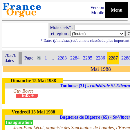
Version
Menu
Mobile
Mots clefs* :
et région :
* Dates (j/mm/aaaa) et/ou mots classés du plus importan
70376
Page
1
...
2283
2284
2285
2286
2287
228
dates
Mai 1988
Dimanche 15 Mai 1988
Toulouse (31) -
cathédrale St-Etienn
Guy Bovet
Vendredi 13 Mai 1988
Bagneres de Bigorre (65) -
St-Vince
Inauguration
Jean-Paul Lécot, organiste des Sanctuaires de Lourdes, l’Ensem