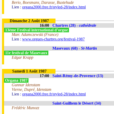
Berio, Boesmans, Darasse, Buxtehude
Lien :
organa2000.free.fr/styled-28/index.html
Dimanche 2 Août 1987
16:00
Chartres (28) -
cathédrale
13ème Festival international d’orgue
Marc Adamczewski (France)
Lien :
www.orgues-chartres.org/festival-1987
Masevaux (68) -
St-Martin
11e festival de Masevaux
Edgar Krapp
Samedi 1 Août 1987
17:00
Saint-Rémy-de-Provence (13)
Organa 1987
Gunnar Idenstam
Vierne, Dupré, Idenstam
Lien :
organa2000.free.fr/styled-28/index.html
Saint-Guilhem le Désert (34)
Frédéric Munozz