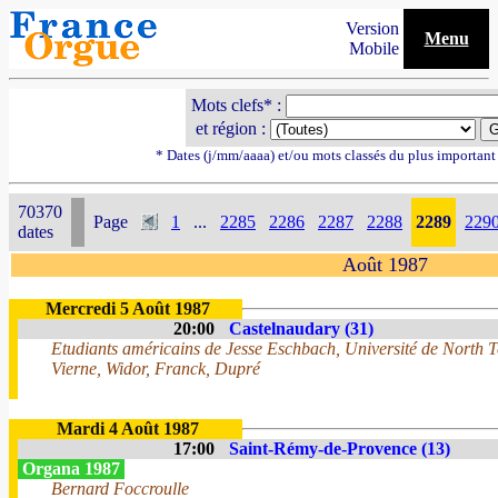
Version
Menu
Mobile
Mots clefs* :
et région :
* Dates (j/mm/aaaa) et/ou mots classés du plus importan
70370
Page
1
...
2285
2286
2287
2288
2289
229
dates
Août 1987
Mercredi 5 Août 1987
20:00
Castelnaudary (31)
Etudiants américains de Jesse Eschbach, Université de North 
Vierne, Widor, Franck, Dupré
Mardi 4 Août 1987
17:00
Saint-Rémy-de-Provence (13)
Organa 1987
Bernard Foccroulle