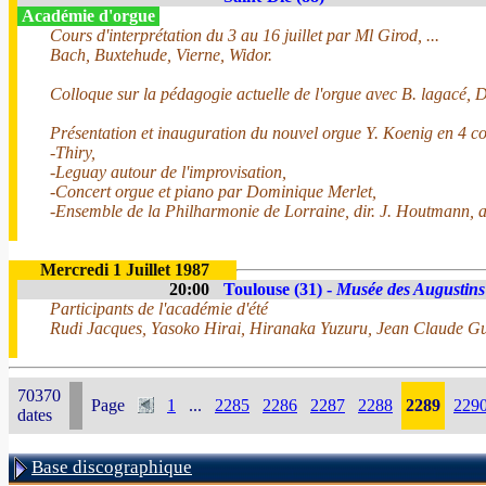
Académie d'orgue
Cours d'interprétation du 3 au 16 juillet par Ml Girod, ...
Bach, Buxtehude, Vierne, Widor.
Colloque sur la pédagogie actuelle de l'orgue avec B. lagacé, D. 
Présentation et inauguration du nouvel orgue Y. Koenig en 4 co
-Thiry,
-Leguay autour de l'improvisation,
-Concert orgue et piano par Dominique Merlet,
-Ensemble de la Philharmonie de Lorraine, dir. J. Houtmann, 
Mercredi 1 Juillet 1987
20:00
Toulouse (31) -
Musée des Augustins
Participants de l'académie d'été
Rudi Jacques, Yasoko Hirai, Hiranaka Yuzuru, Jean Claude Gu
70370
Page
1
...
2285
2286
2287
2288
2289
229
dates
Base discographique