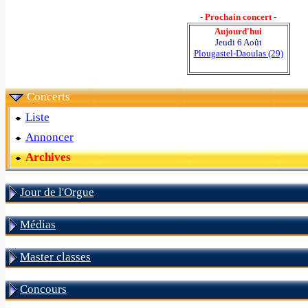
- Prochain concert -
Aujourd'hui
Jeudi 6 Août
Plougastel-Daoulas (29)
Concerts
Liste
Annoncer
Archives
Jour de l'Orgue
Médias
Master classes
Concours