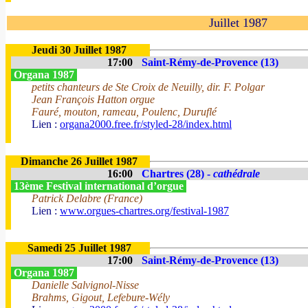
Juillet 1987
Jeudi 30 Juillet 1987
17:00
Saint-Rémy-de-Provence (13)
Organa 1987
petits chanteurs de Ste Croix de Neuilly, dir. F. Polgar
Jean François Hatton orgue
Fauré, mouton, rameau, Poulenc, Duruflé
Lien :
organa2000.free.fr/styled-28/index.html
Dimanche 26 Juillet 1987
16:00
Chartres (28) -
cathédrale
13ème Festival international d’orgue
Patrick Delabre (France)
Lien :
www.orgues-chartres.org/festival-1987
Samedi 25 Juillet 1987
17:00
Saint-Rémy-de-Provence (13)
Organa 1987
Danielle Salvignol-Nisse
Brahms, Gigout, Lefebure-Wély