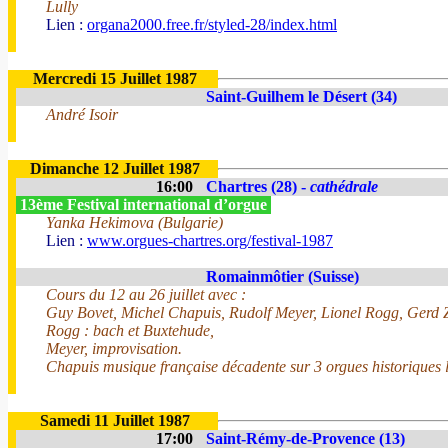
Lully
Lien :
organa2000.free.fr/styled-28/index.html
Mercredi 15 Juillet 1987
Saint-Guilhem le Désert (34)
André Isoir
Dimanche 12 Juillet 1987
16:00
Chartres (28) -
cathédrale
13ème Festival international d’orgue
Yanka Hekimova (Bulgarie)
Lien :
www.orgues-chartres.org/festival-1987
Romainmôtier (Suisse)
Cours du 12 au 26 juillet avec :
Guy Bovet, Michel Chapuis, Rudolf Meyer, Lionel Rogg, Gerd 
Rogg : bach et Buxtehude,
Meyer, improvisation.
Chapuis musique française décadente sur 3 orgues historiques l
Samedi 11 Juillet 1987
17:00
Saint-Rémy-de-Provence (13)