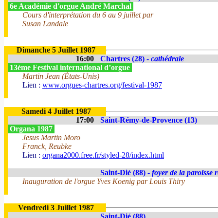
6e Académie d'orgue André Marchal
Cours d'interprétation du 6 au 9 juillet par
Susan Landale
Dimanche 5 Juillet 1987
16:00
Chartres (28) -
cathédrale
13ème Festival international d’orgue
Martin Jean (États-Unis)
Lien :
www.orgues-chartres.org/festival-1987
Samedi 4 Juillet 1987
17:00
Saint-Rémy-de-Provence (13)
Organa 1987
Jesus Martin Moro
Franck, Reubke
Lien :
organa2000.free.fr/styled-28/index.html
Saint-Dié (88) -
foyer de la paroisse 
Inauguration de l'orgue Yves Koenig par Louis Thiry
Vendredi 3 Juillet 1987
Saint-Dié (88)