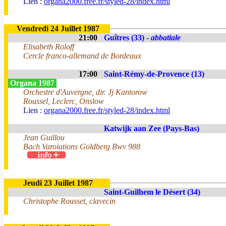
Lien :
organa2000.free.fr/styled-28/index.html
Vendredi 24 Juillet 1987
21:00
Guîtres (33) -
abbatiale
Elisabeth Roloff
Cercle franco-allemand de Bordeaux
17:00
Saint-Rémy-de-Provence (13)
Organa 1987
Orchestre d'Auvergne, dir. Jj Kantorow
Roussel, Leclerc, Onslow
Lien :
organa2000.free.fr/styled-28/index.html
Katwijk aan Zee (Pays-Bas)
Jean Guillou
Bach Varoiations Goldberg Bwv 988
Jeudi 23 Juillet 1987
Saint-Guilhem le Désert (34)
Christophe Rousset, clavecin