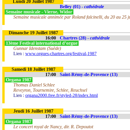
Lundi 20 Juillet 1987
Belley (01) -
cathédrale
Semaine musicale - Vierne, Widor
Semaine musicale annimée par Roland falcinelli, du 20 au 25 jui
Dimanche 19 Juillet 1987
16:00
Chartres (28) -
cathédrale
13ème Festival international d’orgue
Gunnar Idenstam (Suède)
Lien :
www.orgues-chartres.org/festival-1987
Samedi 18 Juillet 1987
17:00
Saint-Rémy-de-Provence (13)
Organa 1987
Thomas Daniel Schlee
Reveyron, Tournemire, Schlee, Reuchsel
Lien :
organa2000.free.fr/styled-28/index.html
Jeudi 16 Juillet 1987
17:00
Saint-Rémy-de-Provence (13)
Organa 1987
Le concert royal de Nancy, dir. R. Depoutot