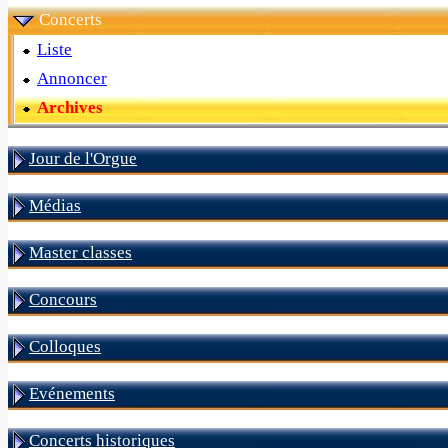
Concerts
Liste
Annoncer
Archives
Jour de l'Orgue
Médias
Master classes
Concours
Colloques
Evénements
Concerts historiques