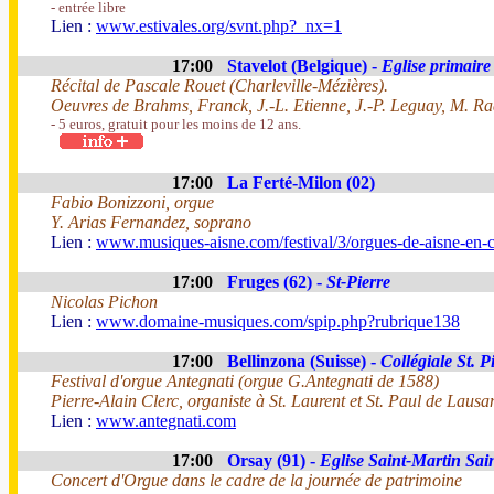
- entrée libre
Lien :
www.estivales.org/svnt.php?_nx=1
17:00
Stavelot (Belgique) -
Eglise primaire
Récital de Pascale Rouet (Charleville-Mézières).
Oeuvres de Brahms, Franck, J.-L. Etienne, J.-P. Leguay, M. Rad
- 5 euros, gratuit pour les moins de 12 ans.
17:00
La Ferté-Milon (02)
Fabio Bonizzoni, orgue
Y. Arias Fernandez, soprano
Lien :
www.musiques-aisne.com/festival/3/orgues-de-aisne-en-
17:00
Fruges (62) -
St-Pierre
Nicolas Pichon
Lien :
www.domaine-musiques.com/spip.php?rubrique138
17:00
Bellinzona (Suisse) -
Collégiale St. P
Festival d'orgue Antegnati (orgue G.Antegnati de 1588)
Pierre-Alain Clerc, organiste à St. Laurent et St. Paul de Laus
Lien :
www.antegnati.com
17:00
Orsay (91) -
Eglise Saint-Martin Sai
Concert d'Orgue dans le cadre de la journée de patrimoine