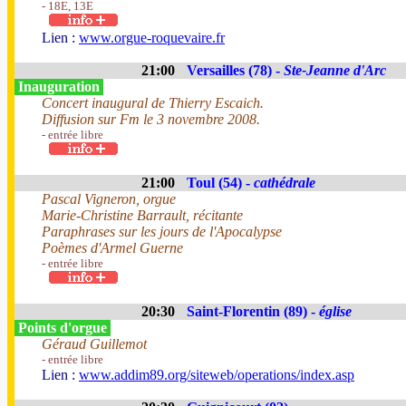
- 18E, 13E
Lien :
www.orgue-roquevaire.fr
21:00
Versailles (78) -
Ste-Jeanne d'Arc
Inauguration
Concert inaugural de Thierry Escaich.
Diffusion sur Fm le 3 novembre 2008.
- entrée libre
21:00
Toul (54) -
cathédrale
Pascal Vigneron, orgue
Marie-Christine Barrault, récitante
Paraphrases sur les jours de l'Apocalypse
Poèmes d'Armel Guerne
- entrée libre
20:30
Saint-Florentin (89) -
église
Points d'orgue
Géraud Guillemot
- entrée libre
Lien :
www.addim89.org/siteweb/operations/index.asp