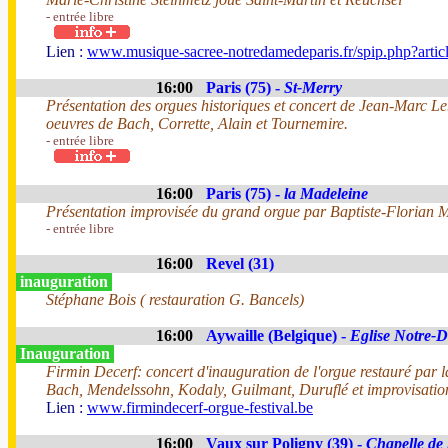
- entrée libre
Lien :
www.musique-sacree-notredamedeparis.fr/spip.php?artic
16:00
Paris (75) -
St-Merry
Présentation des orgues historiques et concert de Jean-Marc L
oeuvres de Bach, Corrette, Alain et Tournemire.
- entrée libre
16:00
Paris (75) -
la Madeleine
Présentation improvisée du grand orgue par Baptiste-Florian 
- entrée libre
16:00
Revel (31)
inauguration
Stéphane Bois ( restauration G. Bancels)
16:00
Aywaille (Belgique) -
Eglise Notre-
Inauguration
Firmin Decerf: concert d'inauguration de l'orgue restauré par
Bach, Mendelssohn, Kodaly, Guilmant, Duruflé et improvisatio
Lien :
www.firmindecerf-orgue-festival.be
16:00
Vaux sur Poligny (39) -
Chapelle de