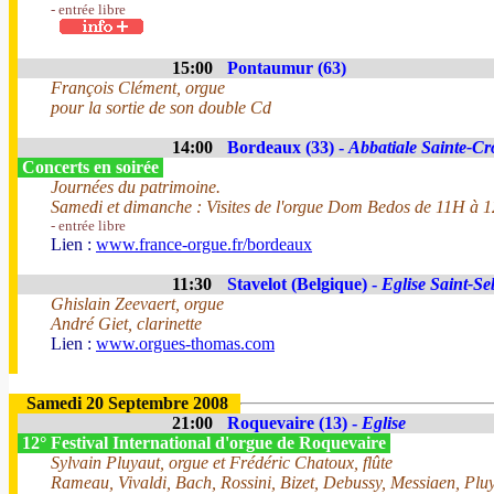
- entrée libre
15:00
Pontaumur (63)
François Clément, orgue
pour la sortie de son double Cd
14:00
Bordeaux (33) -
Abbatiale Sainte-Cr
Concerts en soirée
Journées du patrimoine.
Samedi et dimanche : Visites de l'orgue Dom Bedos de 11H à 
- entrée libre
Lien :
www.france-orgue.fr/bordeaux
11:30
Stavelot (Belgique) -
Eglise Saint-Se
Ghislain Zeevaert, orgue
André Giet, clarinette
Lien :
www.orgues-thomas.com
Samedi 20 Septembre 2008
21:00
Roquevaire (13) -
Eglise
12° Festival International d'orgue de Roquevaire
Sylvain Pluyaut, orgue et Frédéric Chatoux, flûte
Rameau, Vivaldi, Bach, Rossini, Bizet, Debussy, Messiaen, Plu