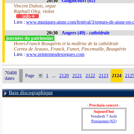
20:30
Guignicourt (02)
Vincent Dubois, orgue
Raphaël Oleg, violon
Lien :
www.musiques-aisne.com/festival/3/orgues-de-aisne-en-
20:30
Angers (49) -
cathédrale
journées du patrimoine
Henri-Franck Beaupérin et la maîtrise de la cathédrale
Correa de Arauxo, Franck, Fumet, Pincemaille, Beaupérin
Lien :
www.printempsdesorgues.com
70408
Page
1
...
2120
2121
2122
2123
2124
212
dates
Base discographique
- Prochain concert -
Aujourd'hui
Vendredi 7 Août
Pontaumur (63)