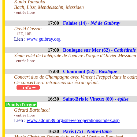
Kunio Yamaoka
Bach, Liszt, Mendelssohn, Messiaen
- entrée libre
17:00
Falaise (14) -
Nd de Guibray
David Cassan
- 12E, 10E
Lien :
www.guibray.org
17:00
Boulogne sur Mer (62) -
Cathédrale
3ème volet de l'intégrale de l'oeuvre d'orgue d'Olivier Messia
- entrée libre
17:00
Chaumont (52) -
Basilique
Concert duo de Champagne avec Vincent Freppel dans le cadre
Ce concert sera retransmis sur écran géant.
16:30
Saint-Bris le Vineux (89) -
église
Points d'orgue
Gérard Bartolucci
- entrée libre
Lien :
www.addim89.org/siteweb/operations/index.asp
16:30
Paris (75) -
Notre-Dame
Marie-Christine Steinmetz joue Saint-Martin et Reuchsel