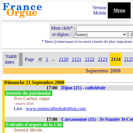
Version
Menu
Mobile
Mots clefs* :
et région :
* Dates (j/mm/aaaa) et/ou mots classés du plus importan
70408
Page
1
...
2120
2121
2122
2123
2124
212
dates
Septembre 2008
Dimanche 21 Septembre 2008
17:00
Dijon (21) -
cathédrale
journée du patrimoine
Yves Cuénot, orgue
- entrée libre
Lien :
www.orguecathedraledijon.com
17:00
Carcassonne (11) -
St-Nazaire St-Cel
Estivales d'orgues de la Cité
Yannick Merlin