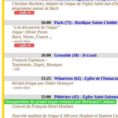
Christian Bacheley, titulaire de l'orgue de l'église Saint-Just d'A
programme autour de Bach
16:00
Paris (75) -
Basilique Sainte-Clotilde
”a la découverte de l'orgue”
Orgue: Olivier Penin
Bach, Vierne, Franck ...
- entrée libre
16:00
Grenoble (38) -
St-Louis
François Espinasse :
Tournemire, Dupré, Messiaen
- 10E
15:25
Wimereux (62) -
Eglise de l'Immacu
Récital d'orgue par Didier Hennuyer
- entrée libre
15:00
Pithiviers (45) -
Eglise Saint-Salomo
Inauguration du grand orgue restauré par Bertrand Cattiaux
Concert de François-Henri Houbart
Nouvelle audition de l'orgue à 18h avec Houbart et Damien Col