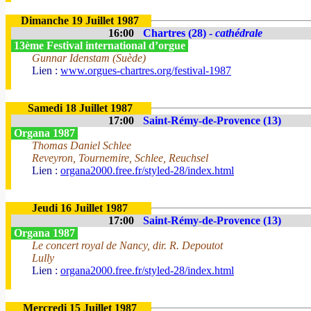
Dimanche 19 Juillet 1987
16:00
Chartres (28) -
cathédrale
13ème Festival international d’orgue
Gunnar Idenstam (Suède)
Lien :
www.orgues-chartres.org/festival-1987
Samedi 18 Juillet 1987
17:00
Saint-Rémy-de-Provence (13)
Organa 1987
Thomas Daniel Schlee
Reveyron, Tournemire, Schlee, Reuchsel
Lien :
organa2000.free.fr/styled-28/index.html
Jeudi 16 Juillet 1987
17:00
Saint-Rémy-de-Provence (13)
Organa 1987
Le concert royal de Nancy, dir. R. Depoutot
Lully
Lien :
organa2000.free.fr/styled-28/index.html
Mercredi 15 Juillet 1987