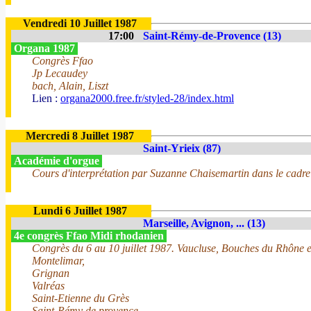
Vendredi 10 Juillet 1987
17:00
Saint-Rémy-de-Provence (13)
Organa 1987
Congrès Ffao
Jp Lecaudey
bach, Alain, Liszt
Lien :
organa2000.free.fr/styled-28/index.html
Mercredi 8 Juillet 1987
Saint-Yrieix (87)
Académie d'orgue
Cours d'interprétation par Suzanne Chaisemartin dans le cadre du
Lundi 6 Juillet 1987
Marseille, Avignon, ... (13)
4e congrès Ffao Midi rhodanien
Congrès du 6 au 10 juillet 1987. Vaucluse, Bouches du Rhône 
Montelimar,
Grignan
Valréas
Saint-Etienne du Grès
Saint-Rémy de provence