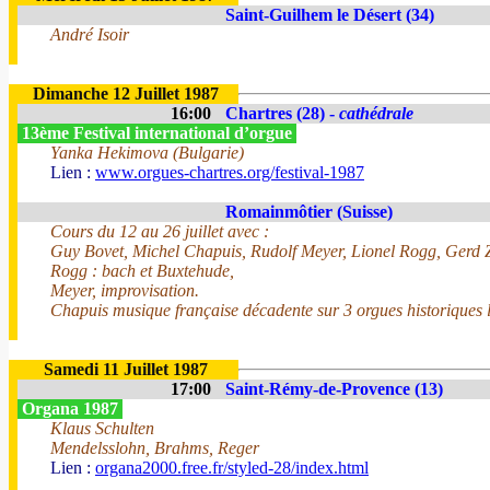
Saint-Guilhem le Désert (34)
André Isoir
Dimanche 12 Juillet 1987
16:00
Chartres (28) -
cathédrale
13ème Festival international d’orgue
Yanka Hekimova (Bulgarie)
Lien :
www.orgues-chartres.org/festival-1987
Romainmôtier (Suisse)
Cours du 12 au 26 juillet avec :
Guy Bovet, Michel Chapuis, Rudolf Meyer, Lionel Rogg, Gerd 
Rogg : bach et Buxtehude,
Meyer, improvisation.
Chapuis musique française décadente sur 3 orgues historiques l
Samedi 11 Juillet 1987
17:00
Saint-Rémy-de-Provence (13)
Organa 1987
Klaus Schulten
Mendelsslohn, Brahms, Reger
Lien :
organa2000.free.fr/styled-28/index.html