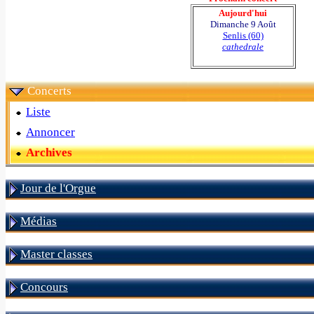
Aujourd'hui
Dimanche 9 Août
Senlis (60)
cathedrale
Concerts
Liste
Annoncer
Archives
Jour de l'Orgue
Médias
Master classes
Concours