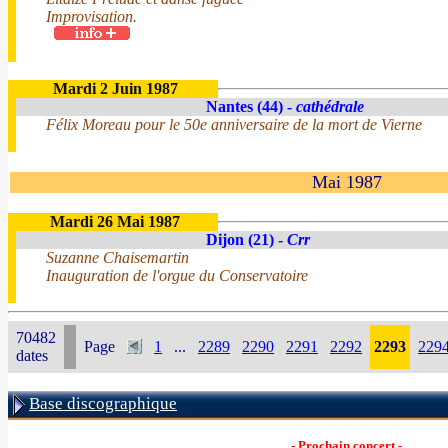
Improvisation.
Mardi 2 Juin 1987
Nantes (44) -
cathédrale
Félix Moreau pour le 50e anniversaire de la mort de Vierne
Mai 1987
Mardi 26 Mai 1987
Dijon (21) -
Crr
Suzanne Chaisemartin
Inauguration de l'orgue du Conservatoire
70482
Page
1
...
2289
2290
2291
2292
2293
229
dates
Base discographique
- Prochain concert -