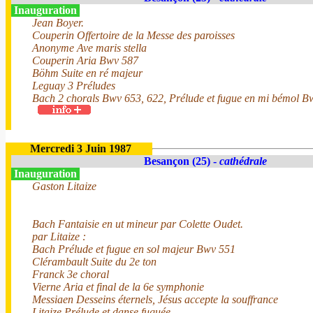
Inauguration
Jean Boyer.
Couperin Offertoire de la Messe des paroisses
Anonyme Ave maris stella
Couperin Aria Bwv 587
Böhm Suite en ré majeur
Leguay 3 Préludes
Bach 2 chorals Bwv 653, 622, Prélude et fugue en mi bémol B
Mercredi 3 Juin 1987
Besançon (25) -
cathédrale
Inauguration
Gaston Litaize
Bach Fantaisie en ut mineur par Colette Oudet.
par Litaize :
Bach Prélude et fugue en sol majeur Bwv 551
Clérambault Suite du 2e ton
Franck 3e choral
Vierne Aria et final de la 6e symphonie
Messiaen Desseins éternels, Jésus accepte la souffrance
Litaize Prélude et danse fuguée