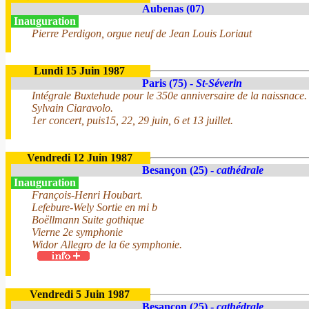
Aubenas (07)
Inauguration
Pierre Perdigon, orgue neuf de Jean Louis Loriaut
Lundi 15 Juin 1987
Paris (75) -
St-Séverin
Intégrale Buxtehude pour le 350e anniversaire de la naissnace.
Sylvain Ciaravolo.
1er concert, puis15, 22, 29 juin, 6 et 13 juillet.
Vendredi 12 Juin 1987
Besançon (25) -
cathédrale
Inauguration
François-Henri Houbart.
Lefebure-Wely Sortie en mi b
Boëllmann Suite gothique
Vierne 2e symphonie
Widor Allegro de la 6e symphonie.
Vendredi 5 Juin 1987
Besançon (25) -
cathédrale