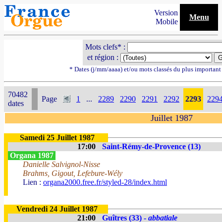
Version
Menu
Mobile
Mots clefs* :
et région :
* Dates (j/mm/aaaa) et/ou mots classés du plus importan
70482
Page
1
...
2289
2290
2291
2292
2293
229
dates
Juillet 1987
Samedi 25 Juillet 1987
17:00
Saint-Rémy-de-Provence (13)
Organa 1987
Danielle Salvignol-Nisse
Brahms, Gigout, Lefebure-Wély
Lien :
organa2000.free.fr/styled-28/index.html
Vendredi 24 Juillet 1987
21:00
Guîtres (33) -
abbatiale