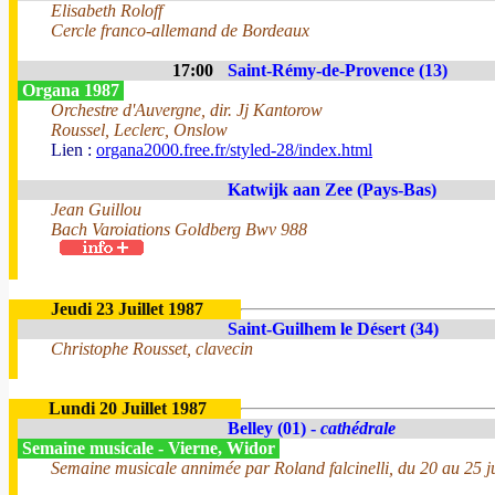
Elisabeth Roloff
Cercle franco-allemand de Bordeaux
17:00
Saint-Rémy-de-Provence (13)
Organa 1987
Orchestre d'Auvergne, dir. Jj Kantorow
Roussel, Leclerc, Onslow
Lien :
organa2000.free.fr/styled-28/index.html
Katwijk aan Zee (Pays-Bas)
Jean Guillou
Bach Varoiations Goldberg Bwv 988
Jeudi 23 Juillet 1987
Saint-Guilhem le Désert (34)
Christophe Rousset, clavecin
Lundi 20 Juillet 1987
Belley (01) -
cathédrale
Semaine musicale - Vierne, Widor
Semaine musicale annimée par Roland falcinelli, du 20 au 25 jui