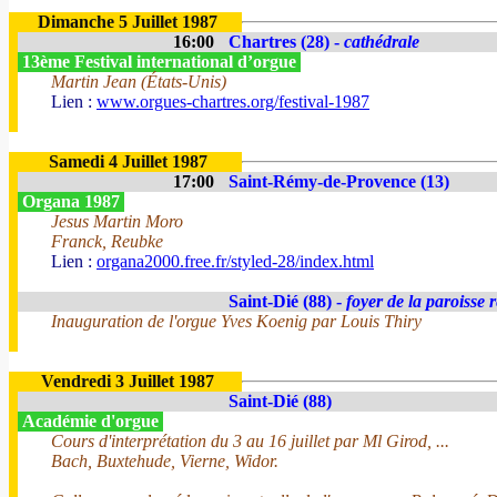
Dimanche 5 Juillet 1987
16:00
Chartres (28) -
cathédrale
13ème Festival international d’orgue
Martin Jean (États-Unis)
Lien :
www.orgues-chartres.org/festival-1987
Samedi 4 Juillet 1987
17:00
Saint-Rémy-de-Provence (13)
Organa 1987
Jesus Martin Moro
Franck, Reubke
Lien :
organa2000.free.fr/styled-28/index.html
Saint-Dié (88) -
foyer de la paroisse 
Inauguration de l'orgue Yves Koenig par Louis Thiry
Vendredi 3 Juillet 1987
Saint-Dié (88)
Académie d'orgue
Cours d'interprétation du 3 au 16 juillet par Ml Girod, ...
Bach, Buxtehude, Vierne, Widor.