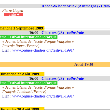
Rheda-Wiedenbrück (Allemagne) -
Clem
Pierre Cogen
manche 3 Septembre 1989
16:00
Chartres (28) -
cathédrale
ème Festival international d’orgue
« Jeunes talents de l’école d’orgue française »
Pascale Rouet (France)
Lien :
www.orgues-chartres.org/festival-1991/
Août 1989
Dimanche 27 Août 1989
16:00
Chartres (28) -
cathédrale
ème Festival international d’orgue
« Jeunes talents de l’école d’orgue française »
François Lombard (France)
Lien :
www.orgues-chartres.org/festival-1991/
Dimanche 20 Août 1989