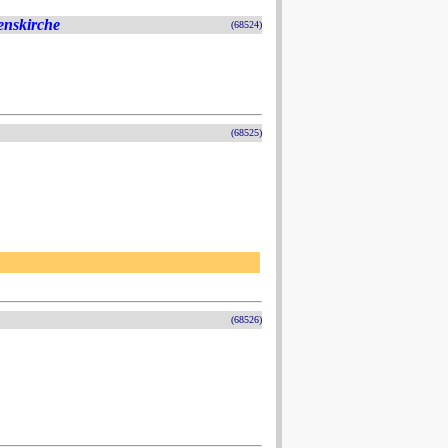
enskirche
(68524)
(68525)
(68526)