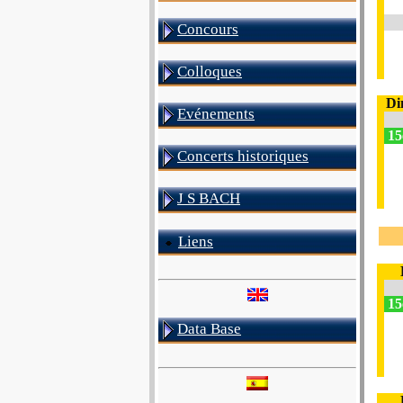
Concours
Colloques
Di
Evénements
15
Concerts historiques
J S BACH
Liens
15
Data Base