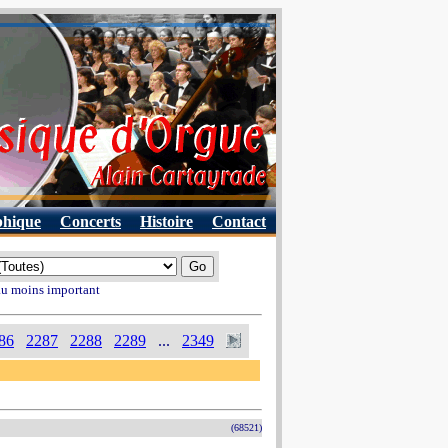
phique
Concerts
Histoire
Contact
 au moins important
86
2287
2288
2289
...
2349
(68521)