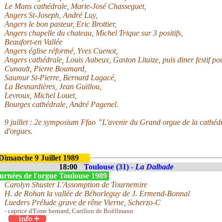
Le Mans cathédrale, Marie-José Chasseguet,
Angers St-Joseph, André Luy,
Angers le bon pasteur, Eric Brottier,
Angers chapelle du chateau, Michel Trique sur 3 positifs,
Beaufort-en Vallée
Angers église réformé, Yves Cuenot,
Angers cathédrale, Louis Aubeux, Gaston Litaize, puis diner festif pou
Cunault, Pierre Boumard,
Saumur St-Pierre, Bernard Lagacé,
La Besnardières, Jean Guillou,
Levroux, Michel Louet,
Bourges cathédrale, André Pagenel.
9 juillet : 2e symposium Ffao ”L'avenir du Grand orgue de la cathéd
d'orgues.
Dimanche 9 Juillet 1989
18:00
Toulouse (31) -
La Dalbade
urnées de l'orgue Toulouse 1989
Carolyn Shuster L'Assomption de Tournemire
H. de Rohan la vallée de Béhorleguy de J. Ermend-Bonnal
Lueders Prélude grave de rêne Vierne, Scherzo-C
- caprice d'Eime bernard, Carillon de Boëllmann