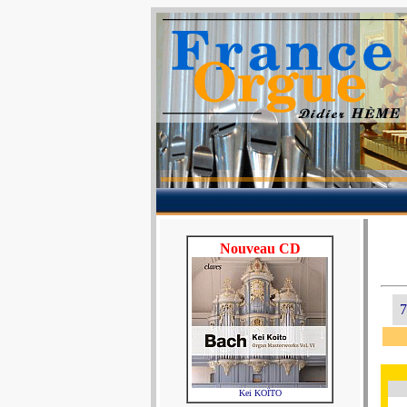
Nouveau CD
7
Kei KOÏTO