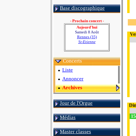
Base discographique
- Prochain concert -
Aujourd'hui
Samedi 8 Août
Ve
Rennes (35)
St-Etienne
Concerts
Liste
Annoncer
Archives
Jour de l'Orgue
Di
15
Médias
Master classes