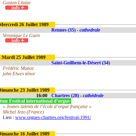
Gaston Litaize
Mercredi 26 Juillet 1989
Rennes (35) -
cathedrale
Veronique Le Guen
Mardi 25 Juillet 1989
Saint-Guilhem-le-Désert (34)
Frédéric Munoz
john Elwes ténor
Dimanche 23 Juillet 1989
16:00
Chartres (28) -
cathédrale
ème Festival international d’orgue
« Jeunes talents de l’école d’orgue française »
Michel Jezo (France)
Lien :
www.orgues-chartres.org/festival-1991/
Dimanche 16 Juillet 1989