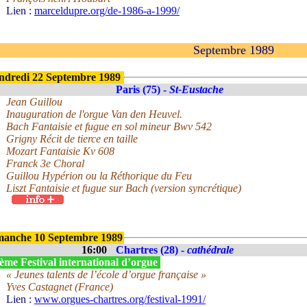
Lien :
marceldupre.org/de-1986-a-1999/
Septembre 1989
ndredi 22 Septembre 1989
Paris (75) -
St-Eustache
Jean Guillou
Inauguration de l'orgue Van den Heuvel.
Bach Fantaisie et fugue en sol mineur Bwv 542
Grigny Récit de tierce en taille
Mozart Fantaisie Kv 608
Franck 3e Choral
Guillou Hypérion ou la Réthorique du Feu
Liszt Fantaisie et fugue sur Bach (version syncrétique)
manche 10 Septembre 1989
16:00
Chartres (28) -
cathédrale
ème Festival international d’orgue
« Jeunes talents de l’école d’orgue française »
Yves Castagnet (France)
Lien :
www.orgues-chartres.org/festival-1991/