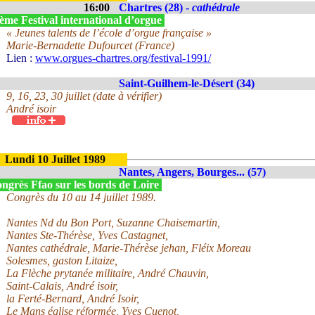
16:00
Chartres (28) -
cathédrale
ème Festival international d’orgue
« Jeunes talents de l’école d’orgue française »
Marie-Bernadette Dufourcet (France)
Lien :
www.orgues-chartres.org/festival-1991/
Saint-Guilhem-le-Désert (34)
9, 16, 23, 30 juillet (date à vérifier)
André isoir
Lundi 10 Juillet 1989
Nantes, Angers, Bourges... (57)
ngrès Ffao sur les bords de Loire
Congrès du 10 au 14 juillet 1989.
Nantes Nd du Bon Port, Suzanne Chaisemartin,
Nantes Ste-Thérèse, Yves Castagnet,
Nantes cathédrale, Marie-Thérèse jehan, Fléix Moreau
Solesmes, gaston Litaize,
La Flèche prytanée militaire, André Chauvin,
Saint-Calais, André isoir,
la Ferté-Bernard, André Isoir,
Le Mans église réformée, Yves Cuenot,