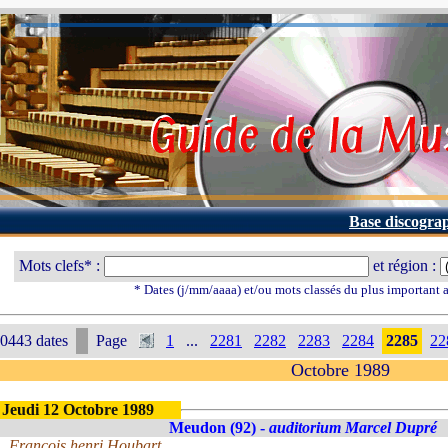
Base discogra
Mots clefs* :
et région :
* Dates (j/mm/aaaa) et/ou mots classés du plus important
0443 dates
Page
1
...
2281
2282
2283
2284
2285
22
Octobre 1989
Jeudi 12 Octobre 1989
Meudon (92) -
auditorium Marcel Dupré
François henri Houbart