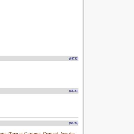
(68732)
(68733)
(68734)
nne (Tarn et Garonne, France), lors des