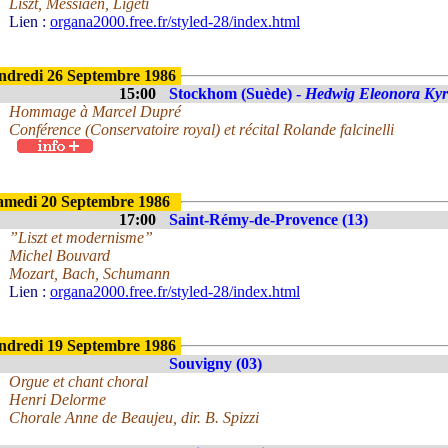
Liszt, Messiaen, Ligeti
Lien :
organa2000.free.fr/styled-28/index.html
ndredi 26 Septembre 1986
15:00
Stockhom (Suède) -
Hedwig Eleonora Ky
Hommage à Marcel Dupré
Conférence (Conservatoire royal) et récital Rolande falcinelli
amedi 20 Septembre 1986
17:00
Saint-Rémy-de-Provence (13)
”Liszt et modernisme”
Michel Bouvard
Mozart, Bach, Schumann
Lien :
organa2000.free.fr/styled-28/index.html
ndredi 19 Septembre 1986
Souvigny (03)
Orgue et chant choral
Henri Delorme
Chorale Anne de Beaujeu, dir. B. Spizzi