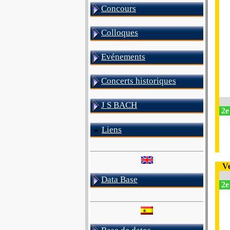
Concours
Colloques
Evénements
Concerts historiques
J S BACH
2e
Liens
V
Data Base
2e