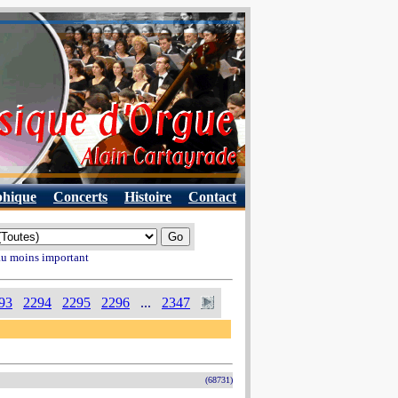
phique
Concerts
Histoire
Contact
 au moins important
93
2294
2295
2296
...
2347
(68731)