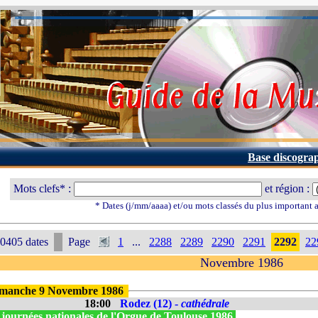
Base discogra
Mots clefs* :
et région :
* Dates (j/mm/aaaa) et/ou mots classés du plus important
0405 dates
Page
1
...
2288
2289
2290
2291
2292
22
Novembre 1986
manche 9 Novembre 1986
18:00
Rodez (12) -
cathédrale
 journées nationales de l'Orgue de Toulouse 1986