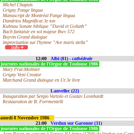
Michel Chapuis
Grigny Pange lingua
Manuscript de Montréal Pange lingua
Dandrieu Magnificat 3e ton
Kuhnau Sonate biblique ”David et Goliath”
Bach fantaisie en sol majeur Bwv 572
Boyvin Grand dialogue
improvisation sur l'hymne ”Ave maris stella”
12:00
Albi (81) -
cathédrale
 journées nationales de l'Orgue de Toulouse 1986
Mary Prat-Molinier
Grigny Veni Creator
Marchand Grand dialogue en Ut 3e livre
Lanvellec (22)
Inauguration par Sergio Vartolo et Gustav Leonhardt
Restauration de B. Forrmentelli
amedi 8 Novembre 1986
21:00
Verdun sur Garonne (31)
 journées nationales de l'Orgue de Toulouse 1986
Jean Boyer en concert à l'orgue Jf Lépine (1768) de Verdun sur Garo