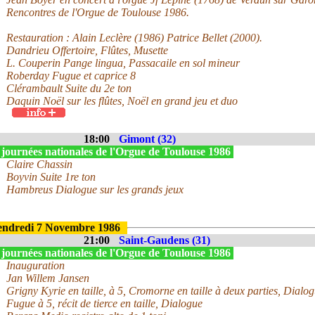
Rencontres de l'Orgue de Toulouse 1986.
Restauration : Alain Leclère (1986) Patrice Bellet (2000).
Dandrieu Offertoire, Flûtes, Musette
L. Couperin Pange lingua, Passacaile en sol mineur
Roberday Fugue et caprice 8
Clérambault Suite du 2e ton
Daquin Noël sur les flûtes, Noël en grand jeu et duo
18:00
Gimont (32)
 journées nationales de l'Orgue de Toulouse 1986
Claire Chassin
Boyvin Suite 1re ton
Hambreus Dialogue sur les grands jeux
endredi 7 Novembre 1986
21:00
Saint-Gaudens (31)
 journées nationales de l'Orgue de Toulouse 1986
Inauguration
Jan Willem Jansen
Grigny Kyrie en taille, à 5, Cromorne en taille à deux parties, Dialog
Fugue à 5, récit de tierce en taille, Dialogue