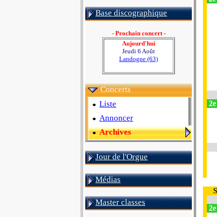
Base discographique
- Prochain concert -
Aujourd'hui
Jeudi 6 Août
Landogne (63)
Concerts
Liste
2e
Annoncer
Archives
Jour de l'Orgue
Médias
S
Master classes
2e