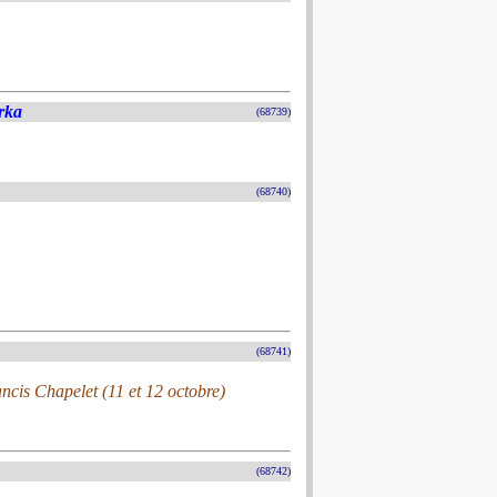
rka
(68739)
(68740)
(68741)
cis Chapelet (11 et 12 octobre)
(68742)