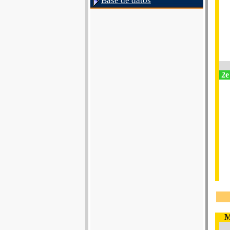
Base de datos
2e
M