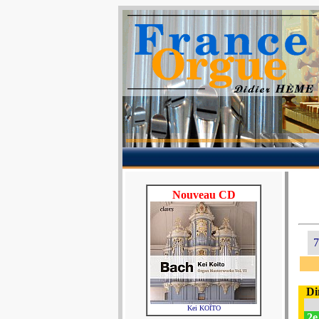
Nouveau CD
7
Di
Kei KOÏTO
2e