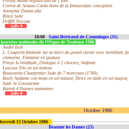
Peraza Medio registro alto de 1 toni
Correa de Arauxo Canto llano de la Immaculate conception
Anonyme Danza alta
Rinck Suite
Driffill Toccata
18:00
Saint-Bertrand-de-Comminges (31)
 journées nationales de l'Orgue de Toulouse 1986
André Isoir
L. Couperin fantaisie sur la tierce du grand clavier avec tremblant, fa
cromorne, Fantaisie en quatuor
Piroye la béatitude, Dialogue à 2 choeurs, Sinfonie
Lasceux Trio en sol mineur
Beauvarlet-Charpentier Suite de 7 morceaux (1784)
Boely Andante con moto en sol mineur, Tierce en taille en sol majeu
Satie 3e Gnossienne
Bartok 4 Danses roumaines
Octobre 1986
ercredi 15 Octobre 1986
Beaume les Dames (25)