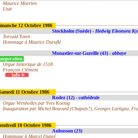
Maurice Moerlen
Liszt
imanche 12 Octobre 1986
Stockholm (Suède) -
Hedwig Eleonora Ky
Torvald Toren
Hommage à Maurice Duruflé
Monastier-sur-Gazeille (43) -
abbaye
auguration
Orgue historique de 1518
François Clément
Samedi 11 Octobre 1986
Rodez (12) -
cathédrale
Orgue Vernholles par Yves Koenig
Inauguration par Michel Bouvard (Chapuis?), Georges Lartigau, Fran
endredi 10 Octobre 1986
Aubusson (23)
Hommage à Marcel Dupré