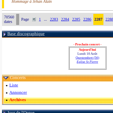
Hommage à Jehan Alain
70560
Page
1
...
2283
2284
2285
2286
2287
228
dates
Base discographique
- Prochain concert -
Aujourd'hui
Lundi 10 Août
Questembert (56)
Eglise St Pierre
Concerts
Liste
Annoncer
Archives
Jour de l'Orgue