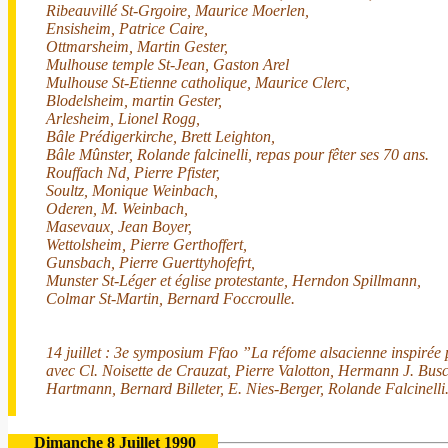
Ribeauvillé St-Grgoire, Maurice Moerlen,
Ensisheim, Patrice Caire,
Ottmarsheim, Martin Gester,
Mulhouse temple St-Jean, Gaston Arel
Mulhouse St-Etienne catholique, Maurice Clerc,
Blodelsheim, martin Gester,
Arlesheim, Lionel Rogg,
Bâle Prédigerkirche, Brett Leighton,
Bâle Mûnster, Rolande falcinelli, repas pour fêter ses 70 ans.
Rouffach Nd, Pierre Pfister,
Soultz, Monique Weinbach,
Oderen, M. Weinbach,
Masevaux, Jean Boyer,
Wettolsheim, Pierre Gerthoffert,
Gunsbach, Pierre Guerttyhofefrt,
Munster St-Léger et église protestante, Herndon Spillmann,
Colmar St-Martin, Bernard Foccroulle.
14 juillet : 3e symposium Ffao ”La réfome alsacienne inspirée
avec Cl. Noisette de Crauzat, Pierre Valotton, Hermann J. Bus
Hartmann, Bernard Billeter, E. Nies-Berger, Rolande Falcinelli
Dimanche 8 Juillet 1990