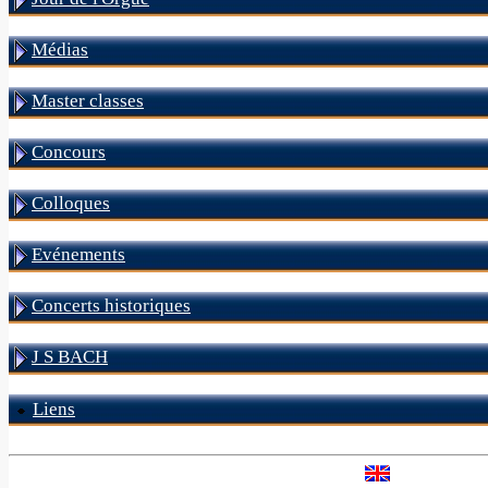
Médias
Master classes
Concours
Colloques
Evénements
Concerts historiques
J S BACH
Liens