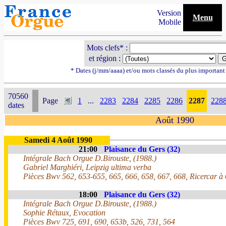
Version
Menu
Mobile
Mots clefs* :
et région :
* Dates (j/mm/aaaa) et/ou mots classés du plus importan
70560
Page
1
...
2283
2284
2285
2286
2287
228
dates
Août 1990
Samedi 4 Août 1990
21:00
Plaisance du Gers (32)
Intégrale Bach Orgue D.Birouste, (1988.)
Gabriel Marghiéri, Leipzig ultima verba
Pièces Bwv 562, 653-655, 665, 666, 658, 667, 668, Ricercar 
18:00
Plaisance du Gers (32)
Intégrale Bach Orgue D.Birouste, (1988.)
Sophie Rétaux, Evocation
Pièces Bwv 725, 691, 690, 653b, 526, 731, 564