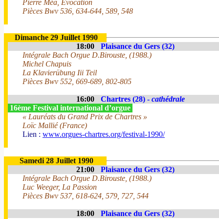
Pierre Méa, Evocation
Pièces Bwv 536, 634-644, 589, 548
Dimanche 29 Juillet 1990
18:00
Plaisance du Gers (32)
Intégrale Bach Orgue D.Birouste, (1988.)
Michel Chapuis
La Klavierübung Iii Teil
Pièces Bwv 552, 669-689, 802-805
16:00
Chartres (28) -
cathédrale
16ème Festival international d’orgue
« Lauréats du Grand Prix de Chartres »
Loïc Mallié (France)
Lien :
www.orgues-chartres.org/festival-1990/
Samedi 28 Juillet 1990
21:00
Plaisance du Gers (32)
Intégrale Bach Orgue D.Birouste, (1988.)
Luc Weeger, La Passion
Pièces Bwv 537, 618-624, 579, 727, 544
18:00
Plaisance du Gers (32)