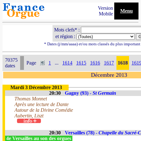
Version
Menu
Mobile
Mots clefs* :
et région :
* Dates (j/mm/aaaa) et/ou mots classés du plus importan
70375
Page
1
...
1614
1615
1616
1617
1618
161
dates
Décembre 2013
Mardi 3 Décembre 2013
20:30
Gagny (93) -
St Germain
Thomas Monnet
Après une lecture de Dante
Autour de la Divine Comédie
Aubertin, Liszt
20:30
Versailles (78) -
Chapelle du Sacré-
4e Versailles au son des orgues