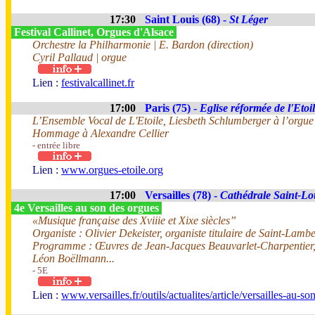
17:30
Saint Louis (68) -
St Léger
Festival Callinet, Orgues d'Alsace
Orchestre la Philharmonie | E. Bardon (direction)
Cyril Pallaud | orgue
Lien :
festivalcallinet.fr
17:00
Paris (75) -
Eglise réformée de l'Etoi
L’Ensemble Vocal de L'Etoile, Liesbeth Schlumberger à l’orgue 
Hommage à Alexandre Cellier
- entrée libre
Lien :
www.orgues-etoile.org
17:00
Versailles (78) -
Cathédrale Saint-Lo
4e Versailles au son des orgues
«Musique française des Xviiie et Xixe siècles”
Organiste : Olivier Dekeister, organiste titulaire de Saint-Lambe
Programme : Œuvres de Jean-Jacques Beauvarlet-Charpentier, 
Léon Boëllmann...
- 5E
Lien :
www.versailles.fr/outils/actualites/article/versailles-au-s