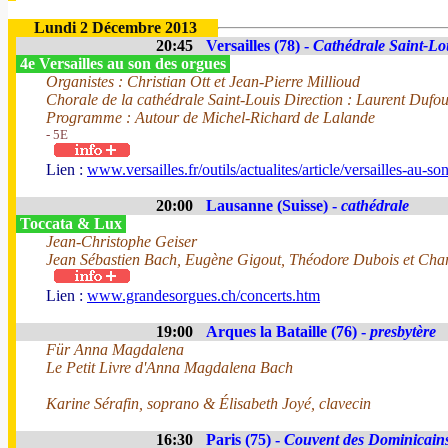
Lundi 2 Décembre 2013
20:45
Versailles (78) -
Cathédrale Saint-Lo
4e Versailles au son des orgues
Organistes : Christian Ott et Jean-Pierre Millioud
Chorale de la cathédrale Saint-Louis Direction : Laurent Dufo
Programme : Autour de Michel-Richard de Lalande
- 5E
Lien :
www.versailles.fr/outils/actualites/article/versailles-au-s
20:00
Lausanne (Suisse) -
cathédrale
Toccata & Lux
Jean-Christophe Geiser
Jean Sébastien Bach, Eugène Gigout, Théodore Dubois et Char
Lien :
www.grandesorgues.ch/concerts.htm
19:00
Arques la Bataille (76) -
presbytère
Für Anna Magdalena
Le Petit Livre d'Anna Magdalena Bach
Karine Sérafin, soprano & Élisabeth Joyé, clavecin
16:30
Paris (75) -
Couvent des Dominicain