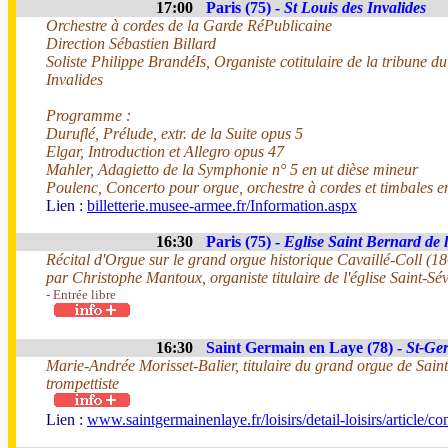
17:00
Paris (75) -
St Louis des Invalides
Orchestre à cordes de la Garde RéPublicaine
Direction Sébastien Billard
Soliste Philippe BrandéIs, Organiste cotitulaire de la tribune 
Invalides
Programme :
Duruflé, Prélude, extr. de la Suite opus 5
Elgar, Introduction et Allegro opus 47
Mahler, Adagietto de la Symphonie n° 5 en ut dièse mineur
Poulenc, Concerto pour orgue, orchestre à cordes et timbales e
Lien :
billetterie.musee-armee.fr/Information.aspx
16:30
Paris (75) -
Eglise Saint Bernard de 
Récital d'Orgue sur le grand orgue historique Cavaillé-Coll (1
par Christophe Mantoux, organiste titulaire de l'église Saint-Sé
- Entrée libre
16:30
Saint Germain en Laye (78) -
St-Ge
Marie-Andrée Morisset-Balier, titulaire du grand orgue de Sain
trompettiste
Lien :
www.saintgermainenlaye.fr/loisirs/detail-loisirs/article/co