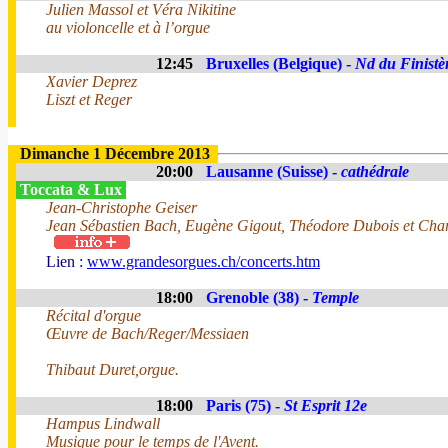
Julien Massol et Véra Nikitine
au violoncelle et à l’orgue
12:45
Bruxelles (Belgique) -
Nd du Finistè
Xavier Deprez
Liszt et Reger
Dimanche 1 Décembre 2013
20:00
Lausanne (Suisse) -
cathédrale
Toccata & Lux
Jean-Christophe Geiser
Jean Sébastien Bach, Eugène Gigout, Théodore Dubois et Char
Lien :
www.grandesorgues.ch/concerts.htm
18:00
Grenoble (38) -
Temple
Récital d'orgue
Œuvre de Bach/Reger/Messiaen
Thibaut Duret,orgue.
18:00
Paris (75) -
St Esprit 12e
Hampus Lindwall
Musique pour le temps de l'Avent.