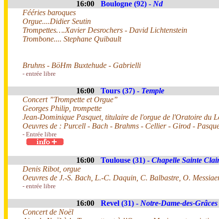
16:00
Boulogne (92) -
Nd
Fééries baroques
Orgue....Didier Seutin
Trompettes….Xavier Desrochers - David Lichtenstein
Trombone.... Stephane Quibault
Bruhns - BöHm Buxtehude - Gabrielli
- entrée libre
16:00
Tours (37) -
Temple
Concert ”Trompette et Orgue”
Georges Philip, trompette
Jean-Dominique Pasquet, titulaire de l'orgue de l'Oratoire du L
Oeuvres de : Purcell - Bach - Brahms - Cellier - Girod - Pasque
- Entrée libre
16:00
Toulouse (31) -
Chapelle Sainte Clai
Denis Ribot, orgue
Oeuvres de J.-S. Bach, L.-C. Daquin, C. Balbastre, O. Messiae
- entrée libre
16:00
Revel (31) -
Notre-Dame-des-Grâces
Concert de Noël