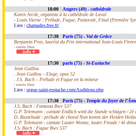
18:00
Angers (49) -
cathédrale
Karen Arcile, organiste à la cathédrale de Laval
- Louis Vierne : Prélude, Fugue, Pastorale, Final (Première S
Lien :
chamades.free.fr/
17:30
Paris (75) -
Val de Grâce
Benjamin Pras, lauréat du Prix international Jean-Louis Flore
- entrée libre
17:30
paris (75) -
St-Eustache
Jean Guillou
. Jean Guillou – Eloge, opus 52
. J.S. Bach – Prélude et Fugue en la mineur
- entrée libre
Lien :
orgue-saint-eustache.com/Auditions.php
17:30
Paris (75) -
Temple du foyer de l’Âm
J.S. Bach : Fantasia Bwv 537
G.P. Telemann : cantate Endlich wird die Stunde schlagen / 2è
D. Buxtehude : prélude de choral Nun komm der Heiden Heil
G.P. Telemann : cantate Lauter Wonne, lauter Freude / 4è dima
J.S. Bach : Fugue Bwv 537