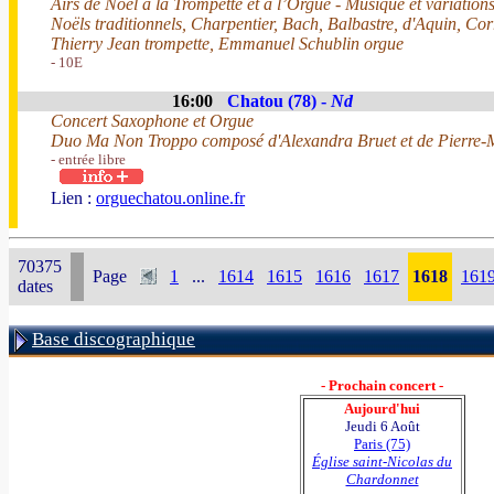
Airs de Noël à la Trompette et à l’Orgue - Musique et variatio
Noëls traditionnels, Charpentier, Bach, Balbastre, d'Aquin, Corr
Thierry Jean trompette, Emmanuel Schublin orgue
- 10E
16:00
Chatou (78) -
Nd
Concert Saxophone et Orgue
Duo Ma Non Troppo composé d'Alexandra Bruet et de Pierre-
- entrée libre
Lien :
orguechatou.online.fr
70375
Page
1
...
1614
1615
1616
1617
1618
161
dates
Base discographique
- Prochain concert -
Aujourd'hui
Jeudi 6 Août
Paris (75)
Église saint-Nicolas du
Chardonnet