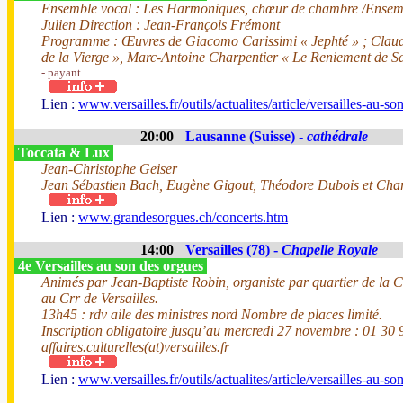
Ensemble vocal : Les Harmoniques, chœur de chambre /Ensembl
Julien Direction : Jean-François Frémont
Programme : Œuvres de Giacomo Carissimi « Jephté » ; Claudio
de la Vierge », Marc-Antoine Charpentier « Le Reniement de Sa
- payant
Lien :
www.versailles.fr/outils/actualites/article/versailles-au-s
20:00
Lausanne (Suisse) -
cathédrale
Toccata & Lux
Jean-Christophe Geiser
Jean Sébastien Bach, Eugène Gigout, Théodore Dubois et Char
Lien :
www.grandesorgues.ch/concerts.htm
14:00
Versailles (78) -
Chapelle Royale
4e Versailles au son des orgues
Animés par Jean-Baptiste Robin, organiste par quartier de la C
au Crr de Versailles.
13h45 : rdv aile des ministres nord Nombre de places limité.
Inscription obligatoire jusqu’au mercredi 27 novembre : 01 30 
affaires.culturelles(at)versailles.fr
Lien :
www.versailles.fr/outils/actualites/article/versailles-au-s