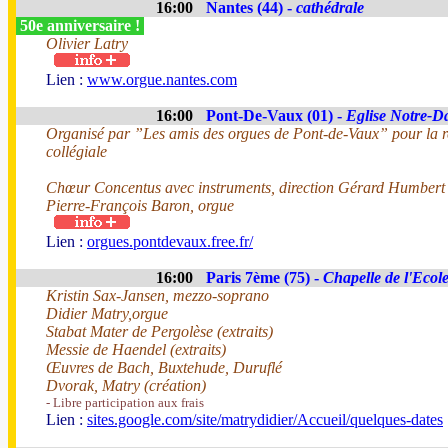
16:00
Nantes (44) -
cathédrale
50e anniversaire !
Olivier Latry
Lien :
www.orgue.nantes.com
16:00
Pont-De-Vaux (01) -
Eglise Notre-
Organisé par ”Les amis des orgues de Pont-de-Vaux” pour la r
collégiale
Chœur Concentus avec instruments, direction Gérard Humbert
Pierre-François Baron, orgue
Lien :
orgues.pontdevaux.free.fr/
16:00
Paris 7ème (75) -
Chapelle de l'Ecole
Kristin Sax-Jansen, mezzo-soprano
Didier Matry,orgue
Stabat Mater de Pergolèse (extraits)
Messie de Haendel (extraits)
Œuvres de Bach, Buxtehude, Duruflé
Dvorak, Matry (création)
- Libre participation aux frais
Lien :
sites.google.com/site/matrydidier/Accueil/quelques-dates