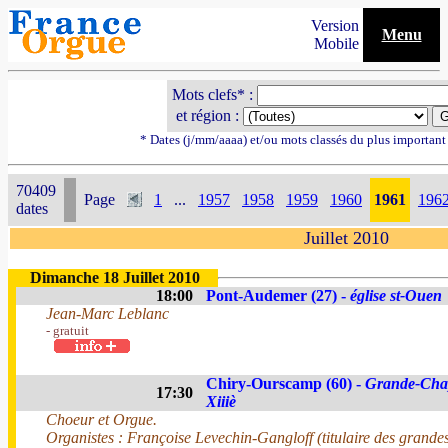
Version
Menu
Mobile
Mots clefs* :
et région :
* Dates (j/mm/aaaa) et/ou mots classés du plus importan
70409
Page
1
...
1957
1958
1959
1960
1961
196
dates
Juillet 2010
Dimanche 18 Juillet 2010
18:00
Pont-Audemer (27) -
église st-Ouen
Jean-Marc Leblanc
- gratuit
Chiry-Ourscamp (60) -
Grande-Chap
17:30
Xiiiè
Choeur et Orgue.
Organistes : Françoise Levechin-Gangloff (titulaire des grandes 