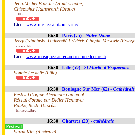
Jean-Michel Balester (Haute-contre)
Chistopher Hainsworth (Orgue)
- 10E
Lien :
www.orgue-saint-pons.org/
16:30
Paris (75) -
Notre-Dame
Jerzy Dziubinski, Université Frédéric Chopin, Varsovie (Polog
- entrée libre
Lien :
www.musique-sacree-notredamedeparis.fr
16:30
Lille (59) -
St Martin d'Esquermes
Sophie Lechelle (Lille)
16:30
Boulogne Sur Mer (62) -
Cathédral
Festival d'orgue Alexandre Guilmant
Récital d'orgue par Didier Hennuyer
Rubke, Bach, Dupré...
- Entree Libre
16:30
Chartres (28) -
cathédrale
Festival
Sarah Kim (Australie)