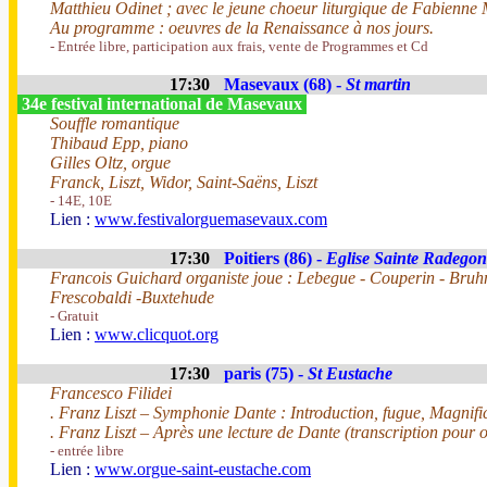
Matthieu Odinet ; avec le jeune choeur liturgique de Fabienne 
Au programme : oeuvres de la Renaissance à nos jours.
- Entrée libre, participation aux frais, vente de Programmes et Cd
17:30
Masevaux (68) -
St martin
34e festival international de Masevaux
Souffle romantique
Thibaud Epp, piano
Gilles Oltz, orgue
Franck, Liszt, Widor, Saint-Saëns, Liszt
- 14E, 10E
Lien :
www.festivalorguemasevaux.com
17:30
Poitiers (86) -
Eglise Sainte Radego
Francois Guichard organiste joue : Lebegue - Couperin - Bruhn
Frescobaldi -Buxtehude
- Gratuit
Lien :
www.clicquot.org
17:30
paris (75) -
St Eustache
Francesco Filidei
. Franz Liszt – Symphonie Dante : Introduction, fugue, Magnifi
. Franz Liszt – Après une lecture de Dante (transcription pour o
- entrée libre
Lien :
www.orgue-saint-eustache.com