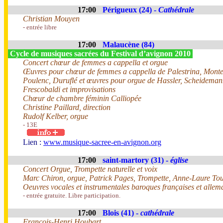
17:00
Périgueux (24) -
Cathédrale
Christian Mouyen
- entrée libre
17:00
Malaucène (84)
Cycle de musiques sacrées du Festival d’avignon 2010
Concert chœur de femmes a cappella et orgue
Œuvres pour chœur de femmes a cappella de Palestrina, Monteve
Poulenc, Duruflé et œuvres pour orgue de Hassler, Scheidemann
Frescobaldi et improvisations
Chœur de chambre féminin Calliopée
Christine Paillard, direction
Rudolf Kelber, orgue
- 13E
Lien :
www.musique-sacree-en-avignon.org
17:00
saint-martory (31) -
église
Concert Orgue, Trompette naturelle et voix
Marc Chiron, orgue, Patrick Pages, Trompette, Anne-Laure To
Oeuvres vocales et instrumentales baroques françaises et allem
- entrée gratuite. Libre participation.
17:00
Blois (41) -
cathédrale
François-Henri Houbart.