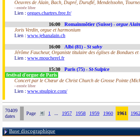
Oeuvres de Alain, Bach, Dupré, Duruflé, Mendelssohn, Tourne
- entrée libre
Lien :
orgues.chartres.free.fr/
16:00
Romainmôtier (Suisse) -
orgue Alai
Joris Verdin, orgue et harmonium
Lien :
www.jehanalain.ch
16:00
Albi (81) -
St salvy
Jérôme Faucheur, Organiste titulaire des églises de Bondues e
Lien :
www.moucherel.fr
15:30
Paris (75) -
St-Sulpice
festival d'orgue de Paris
Concert par le Chœur de Christ Church de Grosse Pointe (Mich
- entrée libre
Lien :
www.stsulpice.com/
70409
Page
1
...
1957
1958
1959
1960
1961
196
dates
Base discographique