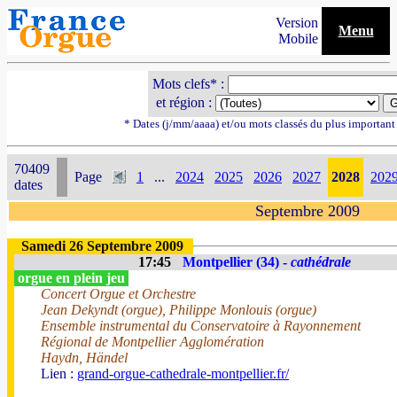
Version
Menu
Mobile
Mots clefs* :
et région :
* Dates (j/mm/aaaa) et/ou mots classés du plus importan
70409
Page
1
...
2024
2025
2026
2027
2028
202
dates
Septembre 2009
Samedi 26 Septembre 2009
17:45
Montpellier (34) -
cathédrale
orgue en plein jeu
Concert Orgue et Orchestre
Jean Dekyndt (orgue), Philippe Monlouis (orgue)
Ensemble instrumental du Conservatoire à Rayonnement
Régional de Montpellier Agglomération
Haydn, Händel
Lien :
grand-orgue-cathedrale-montpellier.fr/