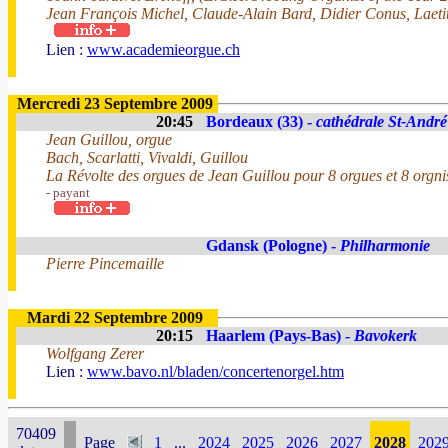
Jean François Michel, Claude-Alain Bard, Didier Conus, Laetit
Lien :
www.academieorgue.ch
Mercredi 23 Septembre 2009
20:45
Bordeaux (33) -
cathédrale St-André
Jean Guillou, orgue
Bach, Scarlatti, Vivaldi, Guillou
La Révolte des orgues de Jean Guillou pour 8 orgues et 8 orgni
- payant
Gdansk (Pologne) -
Philharmonie
Pierre Pincemaille
Mardi 22 Septembre 2009
20:15
Haarlem (Pays-Bas) -
Bavokerk
Wolfgang Zerer
Lien :
www.bavo.nl/bladen/concertenorgel.htm
70409
Page
1
...
2024
2025
2026
2027
2028
202