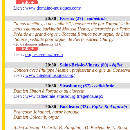
Lien :
www.domaine-musiques.com/
20:30
Evreux (27) -
cathédrale
”a nos ancêtres, à nos enfants”, oeuvre écrite par l'organiste f
percussionniste burkinabé Moussa Hema, interprétée par l'e
Prélude au grand-orgue :-Toccata Ritmica pour orgue, de Lio
-Source postlude pour orgue, de Pierre-Adrien Charpy
- 20 € (abonnés adhérents 12 €)
Lien :
orgues.evreux.free.fr
20:30
Saint-Bris-le-Vineux (89) -
église
Concert avec Philippe Mesnier, professeur d'orgue au Conserva
Lien :
www.citedesmusiques.org/
20:30
Strasbourg (67) -
cathédrale
Damien Simon à l'orgue et au clavecin
Lien :
www.cathedrale-strasbourg.fr/agenda.aspx
20:30
Bordeaux (33) -
Eglise St-Augustin
Françoise Johannel, harpe baroque
Damien Colcomb, orgue
A.de Cabezon, D. Ortiz, B. Parquini, . D. Buxtehude, L. Rossi, 