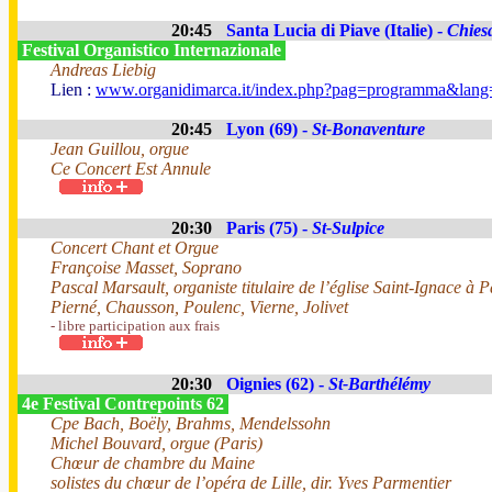
20:45
Santa Lucia di Piave (Italie) -
Chies
Festival Organistico Internazionale
Andreas Liebig
Lien :
www.organidimarca.it/index.php?pag=programma&lang=
20:45
Lyon (69) -
St-Bonaventure
Jean Guillou, orgue
Ce Concert Est Annule
20:30
Paris (75) -
St-Sulpice
Concert Chant et Orgue
Françoise Masset, Soprano
Pascal Marsault, organiste titulaire de l’église Saint-Ignace à P
Pierné, Chausson, Poulenc, Vierne, Jolivet
- libre participation aux frais
20:30
Oignies (62) -
St-Barthélémy
4e Festival Contrepoints 62
Cpe Bach, Boëly, Brahms, Mendelssohn
Michel Bouvard, orgue (Paris)
Chœur de chambre du Maine
solistes du chœur de l’opéra de Lille, dir. Yves Parmentier