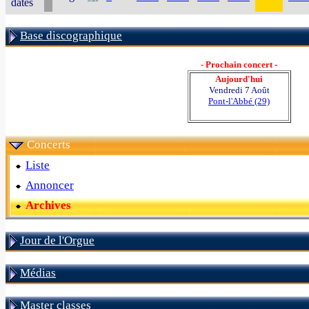
dates
Base discographique
- Prochain concert -
Aujourd'hui
Vendredi 7 Août
Pont-l'Abbé (29)
Concerts
Liste
Annoncer
Archives
Jour de l'Orgue
Médias
Master classes