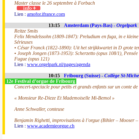
Master classe le 26 septembre à Forbach
Lien :
amofor.ifrance.com
13:15
Amsterdam (Pays-Bas) -
Orgelpark
Reitze Smits
Felix Mendelssohn (1809-1847): Preludium en fuga, in e kleine t
Sérieuses
• César Franck (1822-1890): Uit het strijkkwartet in D grote te
• Joseph Jongen (1873-1953): Scherzetto (opus 108/1), Pensée 
Fugue (opus 121)
Lien :
www.orgelpark.nl/pages/agenda
10:15
Fribourg (Suisse) -
Collège St-Miche
12e Festival d’orgue de Fribourg
Concert-spectacle pour petits et grands enfants sur un conte de
« Monsieur Re-Dieze Et Mademoiselle Mi-Bemol »
Anne Schwaller, conteuse
Benjamin Righetti, improvisations à l’orgue (Bihler – Mooser 
Lien :
www.academieorgue.ch