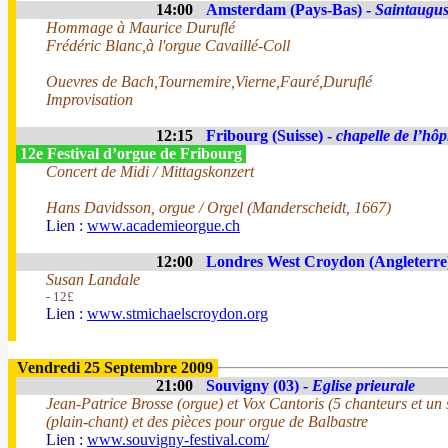
14:00
Amsterdam (Pays-Bas) -
Saintaugu
Hommage à Maurice Duruflé
Frédéric Blanc,à l'orgue Cavaillé-Coll
Ouevres de Bach,Tournemire,Vierne,Fauré,Duruflé
Improvisation
12:15
Fribourg (Suisse) -
chapelle de l’hôp
12e Festival d’orgue de Fribourg
Concert de Midi / Mittagskonzert
Hans Davidsson, orgue / Orgel (Manderscheidt, 1667)
Lien :
www.academieorgue.ch
12:00
Londres West Croydon (Angleterre
Susan Landale
- 12£
Lien :
www.stmichaelscroydon.org
Vendredi 25 Septembre 2009
21:00
Souvigny (03) -
Eglise prieurale
Jean-Patrice Brosse (orgue) et Vox Cantoris (5 chanteurs et un
(plain-chant) et des pièces pour orgue de Balbastre
Lien :
www.souvigny-festival.com/