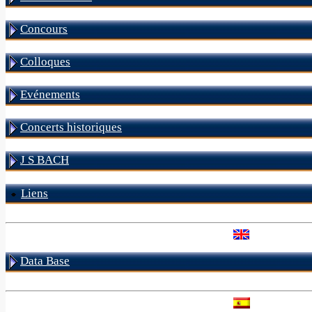
Concours
Colloques
Evénements
Concerts historiques
J S BACH
Liens
Data Base