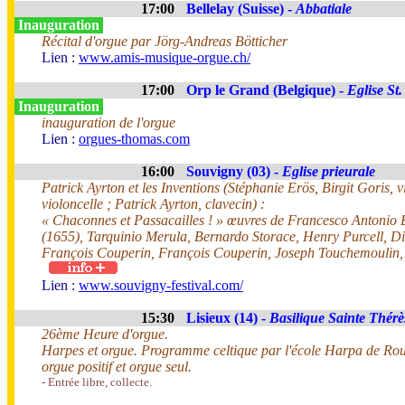
17:00
Bellelay (Suisse) -
Abbatiale
Inauguration
Récital d'orgue par Jörg-Andreas Bötticher
Lien :
www.amis-musique-orgue.ch/
17:00
Orp le Grand (Belgique) -
Eglise St
Inauguration
inauguration de l'orgue
Lien :
orgues-thomas.com
16:00
Souvigny (03) -
Eglise prieurale
Patrick Ayrton et les Inventions (Stéphanie Erös, Birgit Goris,
violoncelle ; Patrick Ayrton, clavecin) :
« Chaconnes et Passacailles ! » œuvres de Francesco Antonio 
(1655), Tarquinio Merula, Bernardo Storace, Henry Purcell, D
François Couperin, François Couperin, Joseph Touchemoulin,
Lien :
www.souvigny-festival.com/
15:30
Lisieux (14) -
Basilique Sainte Thérè
26ème Heure d'orgue.
Harpes et orgue. Programme celtique par l'école Harpa de Roue
orgue positif et orgue seul.
- Entrée libre, collecte.