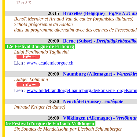
- 12 et 8 E
20:15
Bruxelles (Belgique) -
Eglise N.D au
Benoît Mernier et Arnaud Van de cauter (organistes titulaires)
Schola grégorienne du Sablon
dans un programme alternatim avec des oeuvres de Frescobald
20:00
Berne (Suisse) -
Dreifaltigkeitbasilik
12e Festival d’orgue de Fribourg
Luigi Ferdinando Tagliavini
Lien :
www.academieorgue.ch
20:00
Naumburg (Allemagne) -
Wenzelkir
Ludger Lohmann
Lien :
www.hildebrandtorgel-naumburg.de/konzerte_orgelsomm
18:30
Neuchâtel (Suisse) -
collégiale
Imtraud Krüger (et danse)
16:00
Völklingen (Allemagne) -
Versöhnun
9e Festival d'orgue de Forbach-Völklingen
Six Sonates de Mendelssohn par Liesbeth Schlumberger