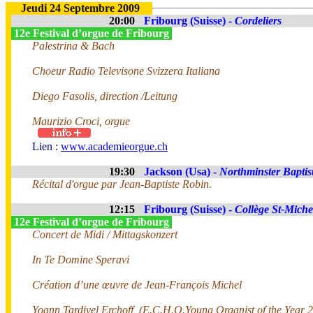
Jeudi 24 Septembre 2009
20:00
Fribourg (Suisse) -
Cordeliers
12e Festival d’orgue de Fribourg
Palestrina & Bach
Choeur Radio Televisone Svizzera Italiana
Diego Fasolis, direction /Leitung
Maurizio Croci, orgue
Lien :
www.academieorgue.ch
19:30
Jackson (Usa) -
Northminster Bapti
Récital d'orgue par Jean-Baptiste Robin.
12:15
Fribourg (Suisse) -
Collège St-Miche
12e Festival d’orgue de Fribourg
Concert de Midi / Mittagskonzert
In Te Domine Speravi
Création d’une œuvre de Jean-François Michel
Yoann Tardivel Erchoff, (E.C.H.O.Young Organist of the Year 