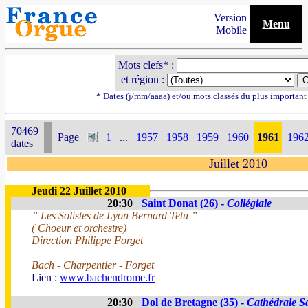
Version
Menu
Mobile
Mots clefs* :
et région :
* Dates (j/mm/aaaa) et/ou mots classés du plus importan
70469
Page
1
...
1957
1958
1959
1960
1961
196
dates
Juillet 2010
Jeudi 22 Juillet 2010
20:30
Saint Donat (26) -
Collégiale
” Les Solistes de Lyon Bernard Tetu ”
( Choeur et orchestre)
Direction Philippe Forget
Bach - Charpentier - Forget
Lien :
www.bachendrome.fr
20:30
Dol de Bretagne (35) -
Cathédrale S