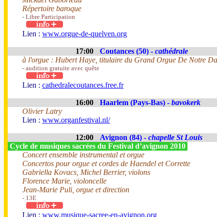
Répertoire baroque
- Libre Participation
Lien :
www.orgue-de-quelven.org
17:00
Coutances (50) -
cathédrale
à l'orgue : Hubert Haye, titulaire du Grand Orgue De Notre 
- audition gratuite avec quête
Lien :
cathedralecoutances.free.fr
16:00
Haarlem (Pays-Bas) -
bavokerk
Olivier Latry
Lien :
www.organfestival.nl/
12:00
Avignon (84) -
chapelle St Louis
Cycle de musiques sacrées du Festival d’avignon 2010
Concert ensemble instrumental et orgue
Concertos pour orgue et cordes de Haendel et Corrette
Gabriella Kovacs, Michel Berrier, violons
Florence Marie, violoncelle
Jean-Marie Puli, orgue et direction
- 13E
Lien :
www.musique-sacree-en-avignon.org