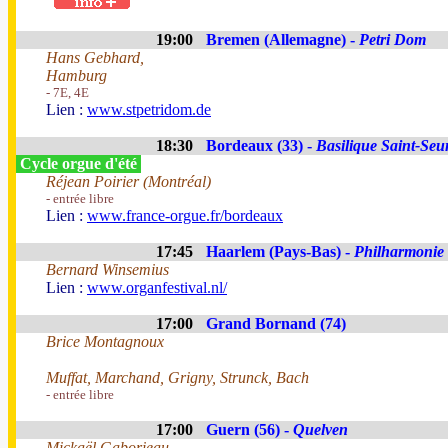
19:00
Bremen (Allemagne) -
Petri Dom
Hans Gebhard,
Hamburg
- 7E, 4E
Lien :
www.stpetridom.de
18:30
Bordeaux (33) -
Basilique Saint-Seu
Cycle orgue d'été
Réjean Poirier (Montréal)
- entrée libre
Lien :
www.france-orgue.fr/bordeaux
17:45
Haarlem (Pays-Bas) -
Philharmonie
Bernard Winsemius
Lien :
www.organfestival.nl/
17:00
Grand Bornand (74)
Brice Montagnoux
Muffat, Marchand, Grigny, Strunck, Bach
- entrée libre
17:00
Guern (56) -
Quelven
Mickaël Gaborieau