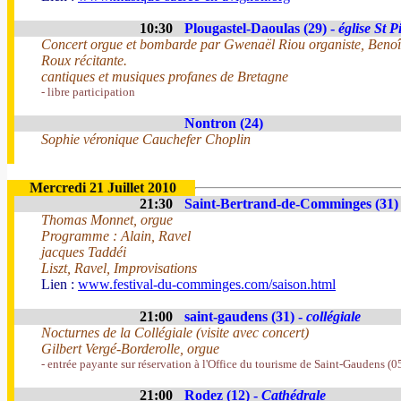
10:30
Plougastel-Daoulas (29) -
église St P
Concert orgue et bombarde par Gwenaël Riou organiste, Benoî
Roux récitante.
cantiques et musiques profanes de Bretagne
- libre participation
Nontron (24)
Sophie véronique Cauchefer Choplin
Mercredi 21 Juillet 2010
21:30
Saint-Bertrand-de-Comminges (31)
Thomas Monnet, orgue
Programme : Alain, Ravel
jacques Taddéi
Liszt, Ravel, Improvisations
Lien :
www.festival-du-comminges.com/saison.html
21:00
saint-gaudens (31) -
collégiale
Nocturnes de la Collégiale (visite avec concert)
Gilbert Vergé-Borderolle, orgue
- entrée payante sur réservation à l'Office du tourisme de Saint-Gaudens (
21:00
Rodez (12) -
Cathédrale