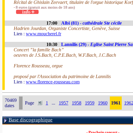
Récital de Ghislain Zeevaert, titulaire de l'orgue historique Ko
- 8 euros (gratuit aux moins de 18 ans)
17:00
Albi (81) -
cathédrale Ste cécile
Hadrien Jourdan, Organiste Concertiste, Genève, Suisse
Lien :
www.moucherel.fr
10:30
Lannilis (29) -
Eglise Saint Pierre Sa
Concert ”la famille Bach”
oeuvres de J.S.Bach, C.P.E.Bach, W.F.Bach, J.C.Bach
Florence Rousseau, orgue
proposé par l'Association du patrimoine de Lannilis
Lien :
www.florence-rousseau.com
70469
Page
1
...
1957
1958
1959
1960
1961
196
dates
Base discographique
- Prochain concert -