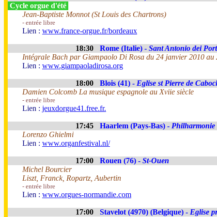
Cycle orgue d'été
Jean-Baptiste Monnot (St Louis des Chartrons)
- entrée libre
Lien :
www.france-orgue.fr/bordeaux
18:30
Rome (Italie) -
Sant Antonio dei Por
Intégrale Bach par Giampaolo Di Rosa du 24 janvier 2010 au 
Lien :
www.giampaoladirosa.org
18:00
Blois (41) -
Eglise st Pierre de Cabo
Damien Colcomb La musique espagnole au Xviie siècle
- entrée libre
Lien :
jeuxdorgue41.free.fr.
17:45
Haarlem (Pays-Bas) -
Philharmonie
Lorenzo Ghielmi
Lien :
www.organfestival.nl/
17:00
Rouen (76) -
St-Ouen
Michel Bourcier
Liszt, Franck, Ropartz, Aubertin
- entrée libre
Lien :
www.orgues-normandie.com
17:00
Stavelot (4970) (Belgique) -
Eglise p