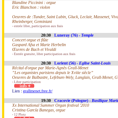
Blandine Piccinini : orgue
Eric Blanchon : violon
Oeuvres de :Tunder, Saint Lubin, Gluck, Leclair, Massenet, Viv
Rheinberger, Geminiani
- entrée libre, participation aux frais
20:30
Luneray (76) -
Temple
Concert orgue et flûte
Gaspard Afsa et Marie Herbelin
Œuvres de Bach et Vivaldi
- Entrée gratuite, libre participation aux frais
20:30
Lorient (56) -
Eglise Saint-Louis
Récital d'orgue par Marie-Agnès Grall-Menet
”Les organistes parisiens depuis le Xviiie siècle”
Oeuvres de Balbastre, Lefebure-Wely, Langlais, Grall-Menet, 
- Libre participation
Lien :
grallmenet.free.fr/
19:30
Cracovie (Pologne) -
Basilique Mari
Xx International Summer Organ festival '2010
Cristina García Banegas, orgue
- 12 Plotz