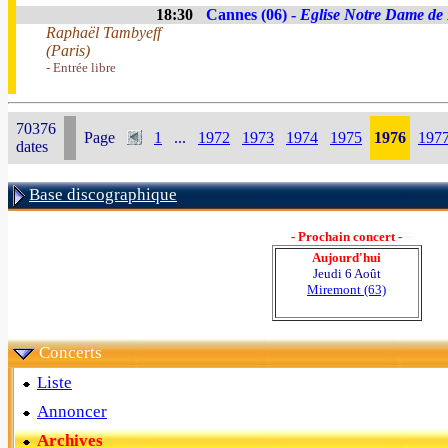
18:30
Cannes (06) -
Eglise Notre Dame de
Raphaël Tambyeff
(Paris)
- Entrée libre
70376
Page
1
...
1972
1973
1974
1975
1976
197
dates
Base discographique
- Prochain concert -
Aujourd'hui
Jeudi 6 Août
Miremont (63)
Concerts
Liste
Annoncer
Archives