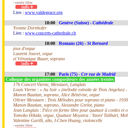
- entrée libre
Lien :
www.valdegrace.org
18:00
Genève (Suisse) -
Cathédrale
Yvonne Dornhofer
Lien :
www.concerts-cathedrale.ch
18:00
Romans (26) -
St Bernard
jeux d'orgue
Laurent Jouvet, orgue
et Véronique Bauer, soprano
17:00
Paris (75) -
Crr rue de Madrid
Colloque des organistes compositeurs des années trentes
17h Concert Vierne, Messiaen, Langlais
Louis Vierne : « Au Soir » (mélodie extraite de Trois Angelus) 
Manon Bautian, soprano, Alice Bénévise, orgue
Olivier Messiaen : Trois Mélodies pour soprano et piano - 1930
Manon Bautian, soprano, Alexandre Grelot, piano
Jean Langlais : Pièce en forme libre pour quatuor à cordes et 
Tomoko Hikida, orgue, Quatuor Moyaiva : Yaoré Talibart, Moh
Valentine Garilli, alto, I-Chen Huang, violoncelle
- entrée libre