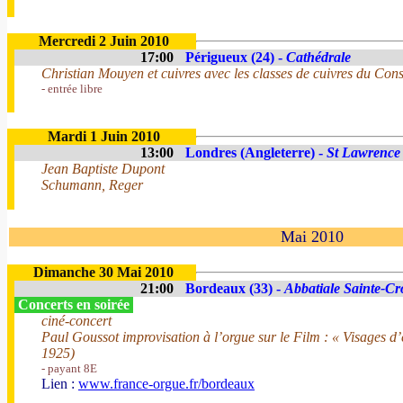
Mercredi 2 Juin 2010
17:00
Périgueux (24) -
Cathédrale
Christian Mouyen et cuivres avec les classes de cuivres du Cons
- entrée libre
Mardi 1 Juin 2010
13:00
Londres (Angleterre) -
St Lawrence
Jean Baptiste Dupont
Schumann, Reger
Mai 2010
Dimanche 30 Mai 2010
21:00
Bordeaux (33) -
Abbatiale Sainte-Cr
Concerts en soirée
ciné-concert
Paul Goussot improvisation à l’orgue sur le Film : « Visages d
1925)
- payant 8E
Lien :
www.france-orgue.fr/bordeaux