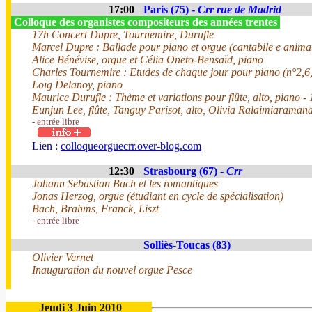
17:00
Paris (75) -
Crr rue de Madrid
Colloque des organistes compositeurs des années trentes
17h Concert Dupre, Tournemire, Durufle
Marcel Dupre : Ballade pour piano et orgue (cantabile e anima
Alice Bénévise, orgue et Célia Oneto-Bensaïd, piano
Charles Tournemire : Etudes de chaque jour pour piano (n°2,6,
Loïg Delanoy, piano
Maurice Durufle : Thème et variations pour flûte, alto, piano -
Eunjun Lee, flûte, Tanguy Parisot, alto, Olivia Ralaimiaraman
- entrée libre
Lien :
colloqueorguecrr.over-blog.com
12:30
Strasbourg (67) -
Crr
Johann Sebastian Bach et les romantiques
Jonas Herzog, orgue (étudiant en cycle de spécialisation)
Bach, Brahms, Franck, Liszt
- entrée libre
Solliès-Toucas (83)
Olivier Vernet
Inauguration du nouvel orgue Pesce
Jeudi 3 Juin 2010