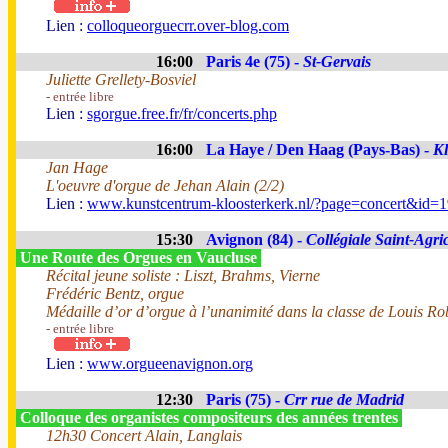
Lien :
colloqueorguecrr.over-blog.com
16:00
Paris 4e (75) -
St-Gervais
Juliette Grellety-Bosviel
- entrée libre
Lien :
sgorgue.free.fr/fr/concerts.php
16:00
La Haye / Den Haag (Pays-Bas) -
Kl
Jan Hage
L'oeuvre d'orgue de Jehan Alain (2/2)
Lien :
www.kunstcentrum-kloosterkerk.nl/?page=concert&id=
15:30
Avignon (84) -
Collégiale Saint-Agri
Une Route des Orgues en Vaucluse
Récital jeune soliste : Liszt, Brahms, Vierne
Frédéric Bentz, orgue
Médaille d’or d’orgue à l’unanimité dans la classe de Louis Ro
- entrée libre
Lien :
www.orgueenavignon.org
12:30
Paris (75) -
Crr rue de Madrid
Colloque des organistes compositeurs des années trentes
12h30 Concert Alain, Langlais