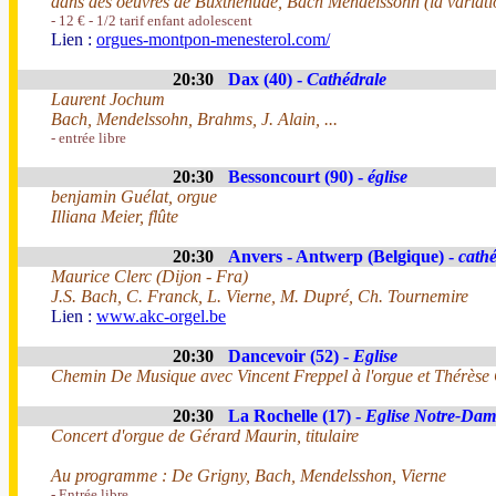
dans des oeuvres de Buxthehude, Bach Mendelssohn (la variatio
- 12 € - 1/2 tarif enfant adolescent
Lien :
orgues-montpon-menesterol.com/
20:30
Dax (40) -
Cathédrale
Laurent Jochum
Bach, Mendelssohn, Brahms, J. Alain, ...
- entrée libre
20:30
Bessoncourt (90) -
église
benjamin Guélat, orgue
Illiana Meier, flûte
20:30
Anvers - Antwerp (Belgique) -
cathé
Maurice Clerc (Dijon - Fra)
J.S. Bach, C. Franck, L. Vierne, M. Dupré, Ch. Tournemire
Lien :
www.akc-orgel.be
20:30
Dancevoir (52) -
Eglise
Chemin De Musique avec Vincent Freppel à l'orgue et Thérèse G
20:30
La Rochelle (17) -
Eglise Notre-Dam
Concert d'orgue de Gérard Maurin, titulaire
Au programme : De Grigny, Bach, Mendelsshon, Vierne
- Entrée libre