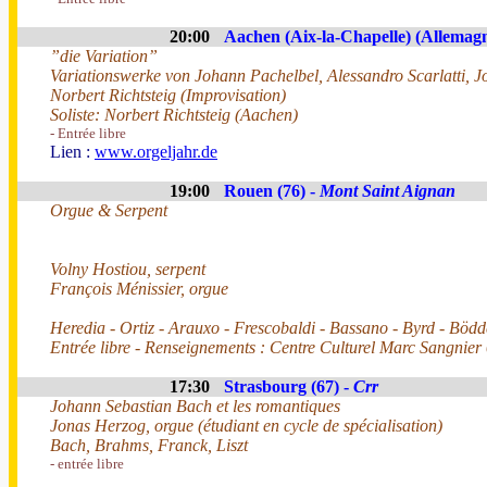
20:00
Aachen (Aix-la-Chapelle) (Allemag
”die Variation”
Variationswerke von Johann Pachelbel, Alessandro Scarlatti, 
Norbert Richtsteig (Improvisation)
Soliste: Norbert Richtsteig (Aachen)
- Entrée libre
Lien :
www.orgeljahr.de
19:00
Rouen (76) -
Mont Saint Aignan
Orgue & Serpent
Volny Hostiou, serpent
François Ménissier, orgue
Heredia - Ortiz - Arauxo - Frescobaldi - Bassano - Byrd - Böd
Entrée libre - Renseignements : Centre Culturel Marc Sangnier
17:30
Strasbourg (67) -
Crr
Johann Sebastian Bach et les romantiques
Jonas Herzog, orgue (étudiant en cycle de spécialisation)
Bach, Brahms, Franck, Liszt
- entrée libre