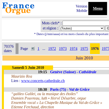
Version
Menu
Mobile
Mots clefs* :
et région :
* Dates (j/mm/aaaa) et/ou mots classés du plus importan
70376
Page
1
...
1972
1973
1974
1975
1976
197
dates
Juin 2010
Samedi 5 Juin 2010
19:15
Genève (Suisse) -
Cathédrale
Maurizio Rea
Lien :
www.concerts-cathedrale.ch
18:30
Paris (75) -
Val de Grâce
“galileo Galilei, ou la musique des étoiles”
Damien Pouvreau, luth • Hervé Désarbre, orgue
Ensemble vocal « La Chapelle-Musique du Val-de-Grâce »
Etienne Ferchaud, direction