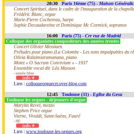
20:30
Paris 16ème (75) -
Maison Généralic
Concert Spirituel, dans le cadre de l'inauguration de la chapell
Frédéric Blanc, orgue
Marie-Pierre Cochereau, harpe
Sophie Decaudaveine et Dominique Mc Cormick, sopranos
16:00
Paris (75) -
Crr rue de Madrid
Colloque des organistes compositeurs des années trentes
Concert Olivier Messiaen
Préludes pour piano (La Colombe - Les sons impalpables du rê
Olivia Ralaimiaramanana, piano
Motet « O Sacrum Convivium » - 1937
Ensemble vocal dir. Léa Masson
- entrée libre
Lien :
colloqueorguecrr.over-blog.com
12:45
Toulouse (31) -
Eglise du Gesu
Toulouse les orgues - déjeuners d'orgue
Marylin Revel, mezzo
Stephen Price orgue
Vierne, Vivaldi, Saint-Saëns, Fauré
- 9E
Lien :
www.toulouse-les-orgues.org