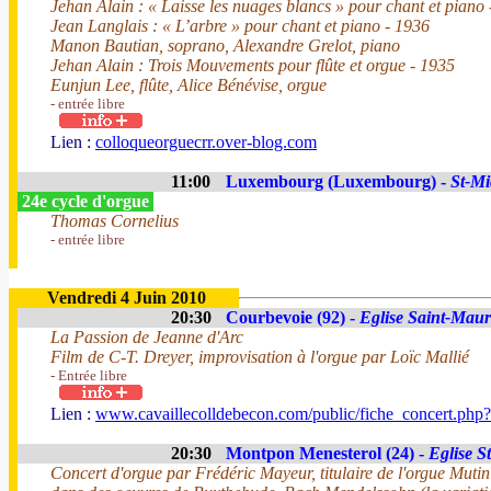
Jehan Alain : « Laisse les nuages blancs » pour chant et piano
Jean Langlais : « L’arbre » pour chant et piano - 1936
Manon Bautian, soprano, Alexandre Grelot, piano
Jehan Alain : Trois Mouvements pour flûte et orgue - 1935
Eunjun Lee, flûte, Alice Bénévise, orgue
- entrée libre
Lien :
colloqueorguecrr.over-blog.com
11:00
Luxembourg (Luxembourg) -
St-Mi
24e cycle d'orgue
Thomas Cornelius
- entrée libre
Vendredi 4 Juin 2010
20:30
Courbevoie (92) -
Eglise Saint-Maur
La Passion de Jeanne d'Arc
Film de C-T. Dreyer, improvisation à l'orgue par Loïc Mallié
- Entrée libre
Lien :
www.cavaillecolldebecon.com/public/fiche_concert.php
20:30
Montpon Menesterol (24) -
Eglise St
Concert d'orgue par Frédéric Mayeur, titulaire de l'orgue Mutin