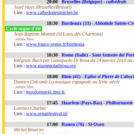
20:00
Bruxelles (Belgique) -
cathédrale
Jozef Sluys (Bruxelles/Brussel)
Lien :
www.cathedralestmichel.be
18:30
Bordeaux (33) -
Abbatiale Sainte-Cr
Cycle orgue d'été
Jean-Baptiste Monnot (St Louis des Chartrons)
- entrée libre
Lien :
www.france-orgue.fr/bordeaux
18:30
Rome (Italie) -
Sant Antonio dei Por
Intégrale Bach par Giampaolo Di Rosa du 24 janvier 2010 au 
Lien :
www.giampaoladirosa.org
18:00
Blois (41) -
Eglise st Pierre de Cabo
Damien Colcomb La musique espagnole au Xviie siècle
- entrée libre
Lien :
jeuxdorgue41.free.fr.
17:45
Haarlem (Pays-Bas) -
Philharmonie
Lorenzo Ghielmi
Lien :
www.organfestival.nl/
17:00
Rouen (76) -
St-Ouen
Michel Bourcier