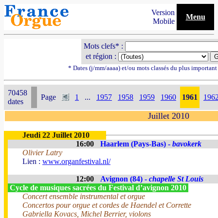
Version
Menu
Mobile
Mots clefs* :
et région :
* Dates (j/mm/aaaa) et/ou mots classés du plus importan
70458
Page
1
...
1957
1958
1959
1960
1961
196
dates
Juillet 2010
Jeudi 22 Juillet 2010
16:00
Haarlem (Pays-Bas) -
bavokerk
Olivier Latry
Lien :
www.organfestival.nl/
12:00
Avignon (84) -
chapelle St Louis
Cycle de musiques sacrées du Festival d’avignon 2010
Concert ensemble instrumental et orgue
Concertos pour orgue et cordes de Haendel et Corrette
Gabriella Kovacs, Michel Berrier, violons