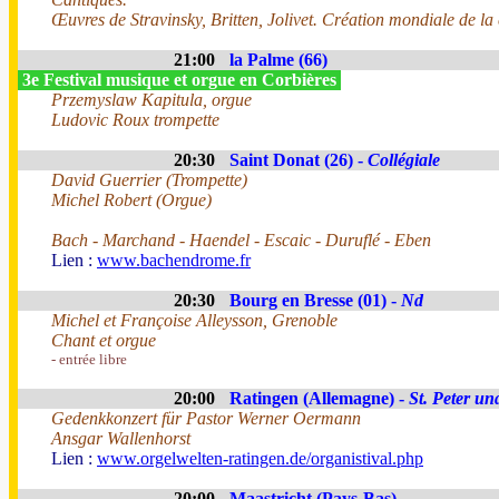
Œuvres de Stravinsky, Britten, Jolivet. Création mondiale de l
21:00
la Palme (66)
3e Festival musique et orgue en Corbières
Przemyslaw Kapitula, orgue
Ludovic Roux trompette
20:30
Saint Donat (26) -
Collégiale
David Guerrier (Trompette)
Michel Robert (Orgue)
Bach - Marchand - Haendel - Escaic - Duruflé - Eben
Lien :
www.bachendrome.fr
20:30
Bourg en Bresse (01) -
Nd
Michel et Françoise Alleysson, Grenoble
Chant et orgue
- entrée libre
20:00
Ratingen (Allemagne) -
St. Peter un
Gedenkkonzert für Pastor Werner Oermann
Ansgar Wallenhorst
Lien :
www.orgelwelten-ratingen.de/organistival.php
20:00
Maastricht (Pays-Bas)