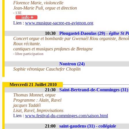
Florence Marie, violoncelle
Jean-Marie Puli, orgue et direction
- 13E
Lien :
www.musique-sacree-en-avignon.org
10:30
Plougastel-Daoulas (29) -
église St P
Concert orgue et bombarde par Gwenaël Riou organiste, Benoî
Roux récitante.
cantiques et musiques profanes de Bretagne
- libre participation
Nontron (24)
Sophie véronique Cauchefer Choplin
Mercredi 21 Juillet 2010
21:30
Saint-Bertrand-de-Comminges (31)
Thomas Monnet, orgue
Programme : Alain, Ravel
jacques Taddéi
Liszt, Ravel, Improvisations
Lien :
www.festival-du-comminges.com/saison.html
21:00
saint-gaudens (31) -
collégiale