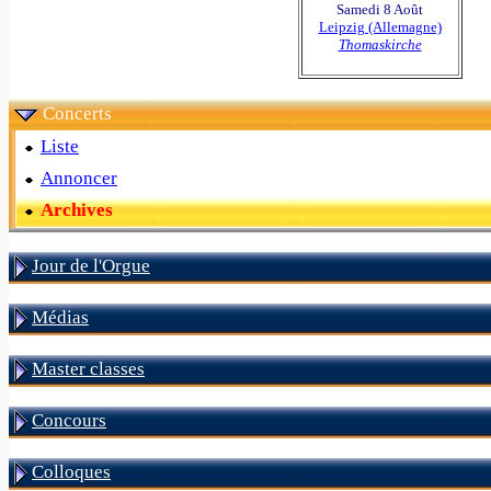
Samedi 8 Août
Leipzig (Allemagne)
Thomaskirche
Concerts
Liste
Annoncer
Archives
Jour de l'Orgue
Médias
Master classes
Concours
Colloques