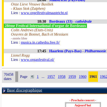
Onze Lieve Vrouwe Basiliek
- Klaas Stok (Zutphen)
Lien :
www.orgelfestivalmaastricht.nl
18:30
Bordeaux (33) -
cathédrale
28ème Festival International d’orgue de Bordeaux
Colin Andrews (Etats-Unis)
Oeuvres de Bonnet, Bach et Messiaen
- entrée libre
Lien :
musica.in.cathedra.free.fr/
17:45
Haarlem (Pays-Bas) -
Philharmonie
Lionel Rogg
Lien :
www.organfestival.nl/
70458
Page
1
...
1957
1958
1959
1960
1961
196
dates
Base discographique
- Prochain concert -
Aujourd'hui