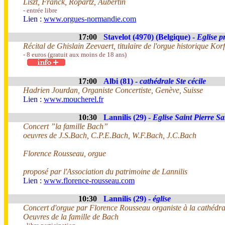
Liszt, Franck, Ropartz, Aubertin
- entrée libre
Lien :
www.orgues-normandie.com
17:00
Stavelot (4970) (Belgique) -
Eglise p
Récital de Ghislain Zeevaert, titulaire de l'orgue historique Ko
- 8 euros (gratuit aux moins de 18 ans)
17:00
Albi (81) -
cathédrale Ste cécile
Hadrien Jourdan, Organiste Concertiste, Genève, Suisse
Lien :
www.moucherel.fr
10:30
Lannilis (29) -
Eglise Saint Pierre Sa
Concert ”la famille Bach”
oeuvres de J.S.Bach, C.P.E.Bach, W.F.Bach, J.C.Bach
Florence Rousseau, orgue
proposé par l'Association du patrimoine de Lannilis
Lien :
www.florence-rousseau.com
10:30
Lannilis (29) -
église
Concert d'orgue par Florence Rousseau organiste à la cathédr
Oeuvres de la famille de Bach