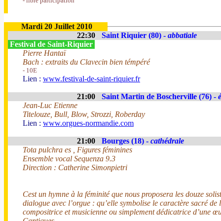
- libre participation
Mardi 20 Juillet 2010
22:30
Saint Riquier (80) -
abbatiale
Festival de Saint-Riquier
Pierre Hantaï
Bach : extraits du Clavecin bien témpéré
- 10E
Lien :
www.festival-de-saint-riquier.fr
21:00
Saint Martin de Boscherville (76) -
é
Jean-Luc Etienne
Titelouze, Bull, Blow, Strozzi, Roberday
Lien :
www.orgues-normandie.com
21:00
Bourges (18) -
cathédrale
Tota pulchra es , Figures féminines
Ensemble vocal Sequenza 9.3
Direction : Catherine Simonpietri
Cest un hymne à la féminité que nous proposera les douze solis
dialogue avec l’orgue : qu’elle symbolise le caractère sacré de 
compositrice et musicienne ou simplement dédicatrice d’une œ
Cantiques.