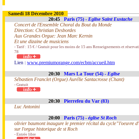
Samedi 18 Décembre 2010
20:45
Paris (75) -
Eglise Saint Eustache
Concert de l'Ensemble Choral du Bout du Monde
Direction: Christian Desbordes
Aux Grandes Orgue: Jean Marc Kernin
Et une dizaine de musiciens
- Tarif : 15 € / Gratuit pour les moins de 15 ans Renseignements et réserv
78
Lien :
www.premiumorange.com/ecbm/accueil.htm
20:30
Mars La Tour (54) -
Eglise
Sébastien Franclet (Orgue) Aurélie Santacrosse (Chant)
- Gratuit
20:30
Pierrefeu du Var (83)
Luc Antonini
20:00
Paris (75) -
église St Roch
olivier baumont inaugure le premier récital du cycle”l'oeuvre d'
sur l'orgue historique de st Roch
- Entrée libre