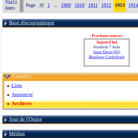
70431
Page
1
...
1909
1910
1911
1912
1913
191
dates
Base discographique
- Prochain concert -
Aujourd'hui
Vendredi 7 Août
Saint Denis (93)
Basilique Cathédrale
Concerts
Liste
Annoncer
Archives
Jour de l'Orgue
Médias