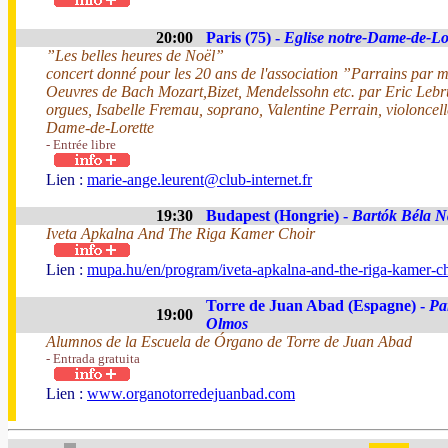
20:00
Paris (75) -
Eglise notre-Dame-de-Lo
”Les belles heures de Noël”
concert donné pour les 20 ans de l'association ”Parrains par m
Oeuvres de Bach Mozart,Bizet, Mendelssohn etc. par Eric Leb
orgues, Isabelle Fremau, soprano, Valentine Perrain, violoncelle
Dame-de-Lorette
- Entrée libre
Lien :
marie-ange.leurent@club-internet.fr
19:30
Budapest (Hongrie) -
Bartók Béla N
Iveta Apkalna And The Riga Kamer Choir
Lien :
mupa.hu/en/program/iveta-apkalna-and-the-riga-kamer-c
Torre de Juan Abad (Espagne) -
Pa
19:00
Olmos
Alumnos de la Escuela de Órgano de Torre de Juan Abad
- Entrada gratuita
Lien :
www.organotorredejuanbad.com