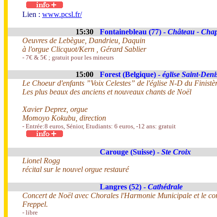
Lien :
www.pcsl.fr/
15:30
Fontainebleau (77) -
Château - Chape
Oeuvres de Lebègue, Dandrieu, Daquin
à l'orgue Clicquot/Kern , Gérard Sablier
- 7€ & 5€ ; gratuit pour les mineurs
15:00
Forest (Belgique) -
église Saint-Deni
Le Choeur d'enfants ”Voix Celestes” de l'église N-D du Finistè
Les plus beaux des anciens et nouveaux chants de Noël
Xavier Deprez, orgue
Momoyo Kokubu, direction
- Entrée:8 euros, Sénior, Etudiants: 6 euros, -12 ans: gratuit
Carouge (Suisse) -
Ste Croix
Lionel Rogg
récital sur le nouvel orgue restauré
Langres (52) -
Cathédrale
Concert de Noël avec Chorales l'Harmonie Municipale et le conc
Freppel.
- libre