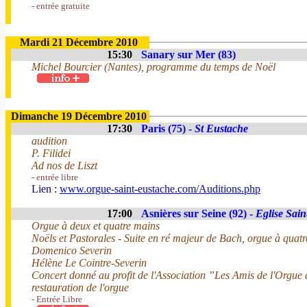
- entrée gratuite
Mardi 21 Décembre 2010
15:30
Sanary sur Mer (83)
Michel Bourcier (Nantes), programme du temps de Noël
Dimanche 19 Décembre 2010
17:30
Paris (75) -
St Eustache
audition
P. Filidei
Ad nos de Liszt
- entrée libre
Lien :
www.orgue-saint-eustache.com/Auditions.php
17:00
Asnières sur Seine (92) -
Eglise Sain
Orgue à deux et quatre mains
Noëls et Pastorales - Suite en ré majeur de Bach, orgue à quat
Domenico Severin
Hélène Le Cointre-Severin
Concert donné au profit de l'Association ”Les Amis de l'Orgue
restauration de l'orgue
- Entrée Libre