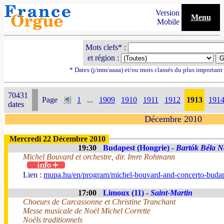
Version
Menu
Mobile
Mots clefs* :
et région :
* Dates (j/mm/aaaa) et/ou mots classés du plus importan
70431
Page
1
...
1909
1910
1911
1912
1913
191
dates
Décembre 2010
Mercredi 22 Décembre 2010
19:30
Budapest (Hongrie) -
Bartók Béla N
Michel Bouvard et orchestre, dir. Imre Rohmann
Lien :
mupa.hu/en/program/michel-bouvard-and-concerto-buda
17:00
Limoux (11) -
Saint-Martin
Choeurs de Carcassonne et Christine Tranchant
Messe musicale de Noël Michel Corrette
Noëls traditionnels