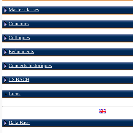
Master classes
Concours
Colloques
Evénements
Concerts historiques
J S BACH
Liens
Data Base