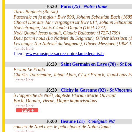
16:30
Paris (75) -
Notre Dame
Taras Baginets (Russie)
Pastorale en fa majeur Bwv 590, Johann Sebastian Bach (168
Choral Das alte Jahr vergangen ist Bwv 614, Johann Sebastia
Noël étranger, Louis-Claude Daquin (1694-1772)
Noël Quand Jesus naquit, Claude Balbastre (1727-1799)
Dieu parmi nous (La Nativité du Seigneur), Olivier Messiaen 
Les mages (La Nativité du Seigneur), Olivier Messiaen (1908-
- entrée libre
Lien :
www.musique-sacree-notredamedeparis.fr
16:30
Saint Germain en Laye (78) -
St Lou
Erwan Le Prado
Charles Tournemire, Jehan Alain, César Franck, Jean-Louis Fl
- entrée libre
16:30
Clichy la Garenne (92) -
St Vincent-
à l’approche de Noël, Baptiste-Florian Marle-Ouvrard
Bach, Daquin, Vierne, Dupré improvisations
- entrée libre
16:00
Beaune (21) -
Collégiale Nd
concert de Noël avec le petit choeur de Notre-Dame
- entrée libre