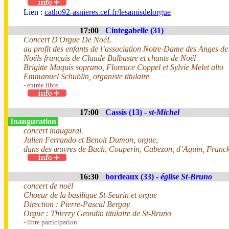
Lien :
catho92-asnieres.cef.fr/lesamisdelorgue
17:00
Cintegabelle (31)
Concert D'Orgue De NoëL
au profit des enfants de l’association Notre-Dame des Anges d
Noëls français de Claude Balbastre et chants de Noël
Brigitte Maquis soprano, Florence Coppel et Sylvie Melet alto
Emmanuel Schublin, organiste titulaire
- entrée libre
17:00
Cassis (13) -
st-Michel
Inauguration
concert inaugural.
Julien Ferrando et Benoit Dumon, orgue,
dans des œuvres de Bach, Couperin, Cabezon, d’Aquin, Fran
16:30
bordeaux (33) -
église St-Bruno
concert de noël
Choeur de la basilique St-Seurin et orgue
Direction : Pierre-Pascal Bergay
Orgue : Thierry Grondin titulaire de St-Bruno
- libre participation