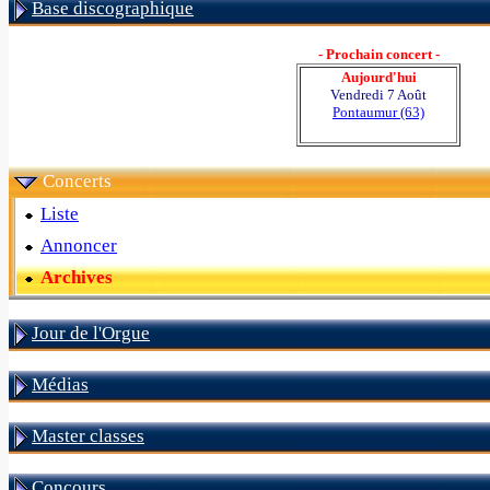
Base discographique
- Prochain concert -
Aujourd'hui
Vendredi 7 Août
Pontaumur (63)
Concerts
Liste
Annoncer
Archives
Jour de l'Orgue
Médias
Master classes
Concours