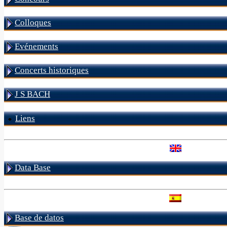
Colloques
Evénements
Concerts historiques
J S BACH
Liens
Data Base
Base de datos