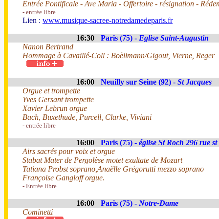
Entrée Pontificale - Ave Maria - Offertoire - résignation - Réd
- entrée libre
Lien :
www.musique-sacree-notredamedeparis.fr
16:30
Paris (75) -
Eglise Saint-Augustin
Nanon Bertrand
Hommage à Cavaillé-Coll : Boëllmann/Gigout, Vierne, Reger
16:00
Neuilly sur Seine (92) -
St Jacques
Orgue et trompette
Yves Gersant trompette
Xavier Lebrun orgue
Bach, Buxethude, Purcell, Clarke, Viviani
- entrée libre
16:00
Paris (75) -
église St Roch 296 rue s
Airs sacrés pour voix et orgue
Stabat Mater de Pergolèse motet exultate de Mozart
Tatiana Probst soprano,Anaëlle Grégorutti mezzo soprano
Françoise Gangloff orgue.
- Entrée libre
16:00
Paris (75) -
Notre-Dame
Cominetti