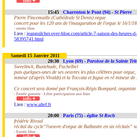
15:45
Charenton le Pont (94) -
St Pierre
Pierre Pincemaille (Cathédrale St Denis) orgue
concert pour les 120 ans de l'inauguration de l'orgue le 16/1/
- entrée libre
Lien :
jeanguilcher.over-blog.com/article-7-saison-des-heures-d
58395741.html
Samedi 15 Janvier 2011
20:30
Lyon (69) -
Paroisse de la Sainte Trin
Sweelinck, Buxtehude, Pachelbel
puis quelques-unes de ses oeuvres les plus célèbres pour orgue,
mineur (d'après Vivaldi) et la Toccata et fugue en ré mineur de
Ce concert sera donné par François-Régis Bompard, organiste ti
- Entrée gratuite - Libre participation aux frais
Lien :
www.altef.fr
20:00
Paris (75) -
église St Roch
frédéric Rivoal
récital du cycle”l'oeuvre d'orgue de Balbastre en six récitals” s
- Entrée libre