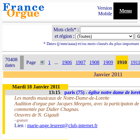
Version
Menu
Mobile
Mots clefs* :
et région :
* Dates (j/mm/aaaa) et/ou mots classés du plus importan
70408
Page
1
...
1906
1907
1908
1909
1910
191
dates
Janvier 2011
Mardi 18 Janvier 2011
13:15
paris (75) -
église notre dame de loret
Les mardis musicaux de Notre-Dame-de-Lorette
Audition d'orgue par Jacques Meegens, avec la participaton de 
commentée par Didier Chagnas.
Oeuvres de N. Gigault
- gratuit
Lien :
marie-ange.leurent@club-internet.fr