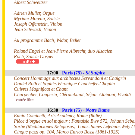
Albert Schweitzer
Adrien Muller, Orgue
Myriam Moreau, Soliste
Joseph Offenstein, Violon
Jean Schwach, Violon
Au programme Bach, Widor, Belier
Roland Engel et Jean-Pierre Albrecht, duo Alsacien
Roch, Soliste Gospel
17:00
Paris (75) -
St Sulpice
Concert Hommage aux architectes Servandoni et Chalgrin
Daniel Roth et Sophie-Véronique Cauchefer-Choplin
Cuivres Magnificat et Chant
Charpentier, Couperin, Clérambault, Séjan, Albinoni, Vivaldi
- entrée libre
16:30
Paris (75) -
Notre Dame
Ennio Cominetti, Arts Academy, Rome (Italie)
Pièce d’orgue en sol majeur : Fantaisie Bwv 572, Johann Seb
Sortie (Meditaciones Religiosas), Louis-James Lefebure-Wely 
Cinque pezzi op. 104, Marco Enrico Bossi (1861-1925)