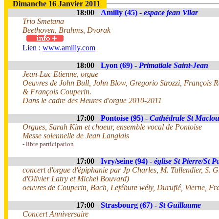
Dimanche 16 Janvier 2011
18:00
Amilly (45) -
espace jean Vilar
Trio Smetana
Beethoven, Brahms, Dvorak
Lien :
www.amilly.com
18:00
Lyon (69) -
Primatiale Saint-Jean
Jean-Luc Etienne, orgue
Oeuvres de John Bull, John Blow, Gregorio Strozzi, François 
& François Couperin.
Dans le cadre des Heures d'orgue 2010-2011
17:00
Pontoise (95) -
Cathédrale St Maclo
Orgues, Sarah Kim et choeur, ensemble vocal de Pontoise
Messe solennelle de Jean Langlais
- libre participation
17:00
Ivry/seine (94) -
église St Pierre/St P
concert d'orgue d'épiphanie par Jp Charles, M. Tallendier, S. 
d'Olivier Latry et Michel Bouvard)
oeuvres de Couperin, Bach, Lefébure wély, Duruflé, Vierne, Fr
17:00
Strasbourg (67) -
St Guillaume
Concert Anniversaire