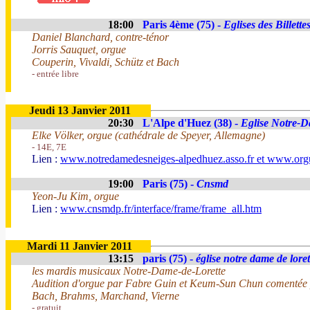
18:00
Paris 4ème (75) -
Eglises des Billette
Daniel Blanchard, contre-ténor
Jorris Sauquet, orgue
Couperin, Vivaldi, Schütz et Bach
- entrée libre
Jeudi 13 Janvier 2011
20:30
L'Alpe d'Huez (38) -
Eglise Notre-D
Elke Völker, orgue (cathédrale de Speyer, Allemagne)
- 14E, 7E
Lien :
www.notredamedesneiges-alpedhuez.asso.fr et www.or
19:00
Paris (75) -
Cnsmd
Yeon-Ju Kim, orgue
Lien :
www.cnsmdp.fr/interface/frame/frame_all.htm
Mardi 11 Janvier 2011
13:15
paris (75) -
église notre dame de loret
les mardis musicaux Notre-Dame-de-Lorette
Audition d'orgue par Fabre Guin et Keum-Sun Chun comentée 
Bach, Brahms, Marchand, Vierne
- gratuit