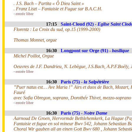
. J.S. Bach – Partita « Ô Dieu Saint »
. Franz Liszt – Fantaisie et Fugue sur B.A.C.H.
- entrée libre
17:15
Saint-Cloud (92) -
Eglise Saint Clod
Florentz : La Croix du sud, op.15 (1999-2000)
Thomas Monnet, orgue
16:30
Longpont sur Orge (91) -
basilique
Michel Poillot, Orgue
Oeuvres de J.F. Dandrieu, N. Lebègue, J.S.Bach, A.P.F.Boëly, J
- entrée libre
16:30
Paris (75) -
la Salpétrière
”Puer natus est… Ave Maria !” Airs et duos de Bach, Mozart, F
Fauré
avec Sofia Obregon, soprano, Dorothée Thivet, mezzo-soprano 
- entrée libre
16:30
Paris (75) -
Notre Dame
Aarnoud De Groen, Hervormde Bethlehemkerk, La Hague (Pa
Fantaisie et fugue en sol mineur Bwv 542, Johann Sebastian 
Choral Wir gauben all an einen Gott Bwv 680 , Johann Sebast