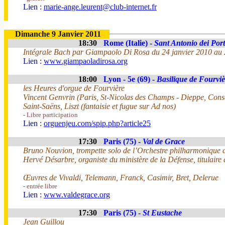
Lien :
marie-ange.leurent@club-internet.fr
Dimanche 9 Janvier 2011
18:30
Rome (Italie) -
Sant Antonio dei Por
Intégrale Bach par Giampaolo Di Rosa du 24 janvier 2010 au 
Lien :
www.giampaoladirosa.org
18:00
Lyon - 5e (69) -
Basilique de Fourviè
les Heures d'orgue de Fourvière
Vincent Genvrin (Paris, St-Nicolas des Champs - Dieppe, Cons
Saint-Saëns, Liszt (fantaisie et fugue sur Ad nos)
- Libre participation
Lien :
orguenjeu.com/spip.php?article25
17:30
Paris (75) -
Val de Grace
Bruno Nouvion, trompette solo de l’Orchestre philharmonique
Hervé Désarbre, organiste du ministère de la Défense, titulaire
Œuvres de Vivaldi, Telemann, Franck, Casimir, Bret, Delerue
- entrée libre
Lien :
www.valdegrace.org
17:30
Paris (75) -
St Eustache
Jean Guillou