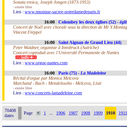
Sonata eroica, Joseph Jongen (1873-1953)
- entrée libre
Lien :
www.musique-sacree-notredamedeparis.fr
16:00
Colombey les deux églises (52) -
égli
Concert de Noël avec chorale sous la direction de Mr Y.Montag
Vincent Freppel
16:00
Saint Aignan de Grand Lieu (44)
Peter Waldner, organiste à Innsbruck (Autriche)
Concert coproduit avec l’Université Permanente de Nantes
Lien :
www.orgue-nantes.com
16:00
Paris (75) -
La Madeleine
Récital d'orgue par Monica Melcova
Marchand - Bach - Mendelssohn - Melcova, Liszt
- entrée libre
Lien :
www.concerts-lamadeleine.com
70408
Page
1
...
1906
1907
1908
1909
1910
191
dates