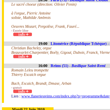
Le sacré choeur (direction: Olivier Penin)
à l'orgue, Pierric Antoine
soliste, Mathilde Ambrois
Oeuvres Mozart, Pergolèse, Frank, Fauré...
- Entrée libre
19:00
Litomérice (République Tchèque) -
Christian Bacheley, orgue
Beauvarlet-Charpentier, Boëly, Gigout, Dubois, Franck, Vierne
16:00
Reims (51) -
Basilique Saint-Remi
Romain Leleu trompette
Thierry Escaich orgue
Bach, Escaich, Brandt, Dmase, Arban
- gratuit
Lien :
www.flaneriesreims.com/index.php?p=programme&dat
Mardi 22 Juin 2010