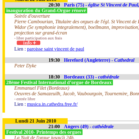
20:30
Paris (75) -
église St Vincent de Paul
inauguration du Grand-Orgue rénové
Soirée d'ouverture
Pierre Cambourian, Titulaire des orgues de l'égl. St Vincent de
Widor (5e symphonie integralement), boellmann, improvisation)
projection sur grand-écran
- libre participation aux frais
Lien :
paroisse saint vincent de paul
19:30
Hereford (Angleterre) -
Cathedral
Peter Dyke
18:30
Bordeaux (33) -
cathédrale
28ème Festival International d’orgue de Bordeaux
Emmanuel Filet (Bordeaux)
Oeuvres de Samazeuilh, Jacob, Vaubourgoin, Tournemire, Bonna
- entrée libre
Lien :
musica.in.cathedra.free.fr/
Lundi 21 Juin 2010
21:00
Angers (49) -
cathédrale
Festival 2010- Printemps des orgues
La Nuit de l'orgue jusqu'à 24h.