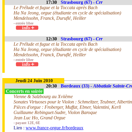
17:30
Strasbourg (67) -
Crr
Le Prélude et fugue et la Toccata après Bach
Ha Na Jeong, orgue (étudiante en cycle de spécialisation)
Mendelssohn, Franck, Duruflé, Heiller
- entrée libre
12:30
Strasbourg (67) -
Crr
Le Prélude et fugue et la Toccata après Bach
Ha Na Jeong, orgue (étudiante en cycle de spécialisation)
Mendelssohn, Franck, Duruflé, Heiller
- entrée libre
Jeudi 24 Juin 2010
20:30
Bordeaux (33) -
Abbatiale Sainte-Cr
Concerts en soirée
Vienne & Salzbourg au Xviième
Sonates Virtuoses pour le Violon : Schmeltzer, Teubner, Albertin
Pièces d'orgue : Froberger, Muffat, Ebner, Valentini, Kerll
Guillaume Rebinguet-Sudre, Violon Baroque
Jean Luc Ho, Grand Orgue
- payant 12E, 6E
Lien :
www.france-orgue.fr/bordeaux