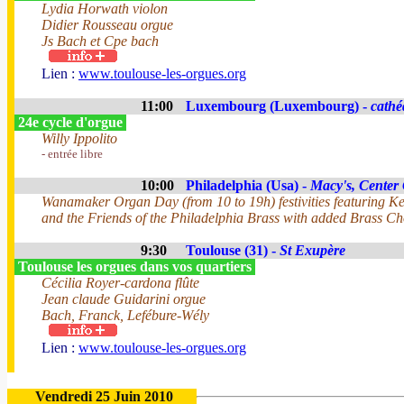
Lydia Horwath violon
Didier Rousseau orgue
Js Bach et Cpe bach
Lien :
www.toulouse-les-orgues.org
11:00
Luxembourg (Luxembourg) -
cathé
24e cycle d'orgue
Willy Ippolito
- entrée libre
10:00
Philadelphia (Usa) -
Macy's, Center 
Wanamaker Organ Day (from 10 to 19h) festivities featuring 
and the Friends of the Philadelphia Brass with added Brass 
9:30
Toulouse (31) -
St Exupère
Toulouse les orgues dans vos quartiers
Cécilia Royer-cardona flûte
Jean claude Guidarini orgue
Bach, Franck, Lefébure-Wély
Lien :
www.toulouse-les-orgues.org
Vendredi 25 Juin 2010