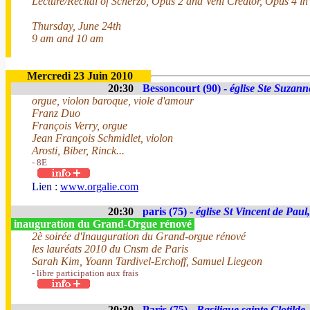
Lecture/Recital of Scherzo, Opus 2 and Veni Creator, Opus 4 in f
Thursday, June 24th
9 am and 10 am
Mercredi 23 Juin 2010
20:30
Bessoncourt (90) -
église Ste Suzann
orgue, violon baroque, viole d'amour
Franz Duo
François Verry, orgue
Jean François Schmidlet, violon
Arosti, Biber, Rinck...
- 8E
Lien :
www.orgalie.com
20:30
paris (75) -
église St Vincent de Paul
inauguration du Grand-Orgue rénové
2è soirée d'Inauguration du Grand-orgue rénové
les lauréats 2010 du Cnsm de Paris
Sarah Kim, Yoann Tardivel-Erchoff, Samuel Liegeon
- libre participation aux frais
20:30
Paris (75) -
Basilique sainte Clotilde