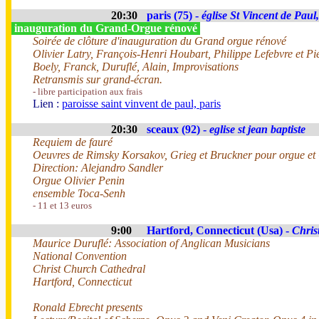
20:30
paris (75) -
église St Vincent de Paul
inauguration du Grand-Orgue rénové
Soirée de clôture d'inauguration du Grand orgue rénové
Olivier Latry, François-Henri Houbart, Philippe Lefebvre et 
Boely, Franck, Duruflé, Alain, Improvisations
Retransmis sur grand-écran.
- libre participation aux frais
Lien :
paroisse saint vinvent de paul, paris
20:30
sceaux (92) -
eglise st jean baptiste
Requiem de fauré
Oeuvres de Rimsky Korsakov, Grieg et Bruckner pour orgue et Q
Direction: Alejandro Sandler
Orgue Olivier Penin
ensemble Toca-Senh
- 11 et 13 euros
9:00
Hartford, Connecticut (Usa) -
Chris
Maurice Duruflé: Association of Anglican Musicians
National Convention
Christ Church Cathedral
Hartford, Connecticut
Ronald Ebrecht presents