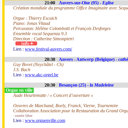
21:00
Auvers-sur-Oise (95) -
Eglise
Création mondiale du programme Office Imaginaire avec Sequ
Orgue : Thierry Escaich
Piano: Jonas Vitaud
Percussion: Hélène Colombotti et François Desforges
Ensemble vocal Sequenza 9.3
Direction : Catherine Simonpietri
Lien :
www.festival-auvers.com/
20:30
Anvers - Antwerp (Belgique) -
cathé
Guy Bovet (Neychâtel - Ch)
J.S. Bach
Lien :
www.akc-orgel.be
20:30
Besançon (25) -
la Madeleine
Orgue en ville
Aude Heurtematte / « Concert d’ouverture »
Oeuvres de Marchand, Boely, Franck, Vierne, Tournemire
Collaboration Association pour la Restauration du Grand Org
- entrée libre
Lien :
www.orguenville.com