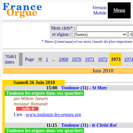
Version
Menu
Mobile
Mots clefs* :
et région :
* Dates (j/mm/aaaa) et/ou mots classés du plus importan
70461
Page
1
...
1969
1970
1971
1972
1973
197
dates
Juin 2010
Samedi 26 Juin 2010
15:00
Toulouse (31) -
St Marc
Toulouse les orgues dans vos quartiers
jan Willem Jansen
musique flamande
Lien :
www.toulouse-les-orgues.org
11:15
Toulouse (31) -
le Christ Roi
Toulouse les orgues dans vos quartiers