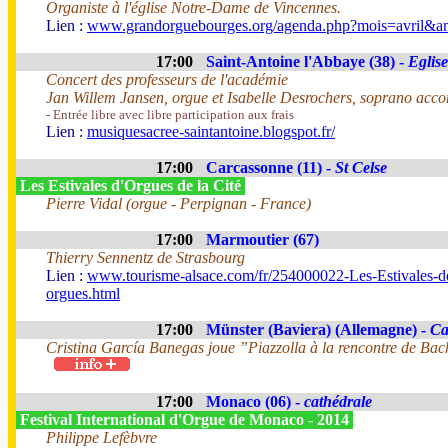
Organiste à l'église Notre-Dame de Vincennes.
Lien :
www.grandorguebourges.org/agenda.php?mois=avril&a
17:00
Saint-Antoine l'Abbaye (38) -
Eglise
Concert des professeurs de l'académie
Jan Willem Jansen, orgue et Isabelle Desrochers, soprano acc
- Entrée libre avec libre participation aux frais
Lien :
musiquesacree-saintantoine.blogspot.fr/
17:00
Carcassonne (11) -
St Celse
Les Estivales d'Orgues de la Cité
Pierre Vidal (orgue - Perpignan - France)
17:00
Marmoutier (67)
Thierry Sennentz de Strasbourg
Lien :
www.tourisme-alsace.com/fr/254000022-Les-Estivales-d
orgues.html
17:00
Münster (Baviera) (Allemagne) -
Ca
Cristina García Banegas joue ”Piazzolla à la rencontre de Ba
17:00
Monaco (06) -
cathédrale
Festival International d'Orgue de Monaco - 2014
Philippe Lefèbvre