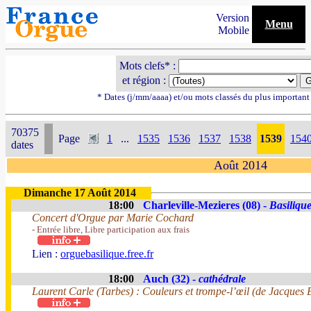
Version
Menu
Mobile
Mots clefs* :
et région :
* Dates (j/mm/aaaa) et/ou mots classés du plus importan
70375
Page
1
...
1535
1536
1537
1538
1539
154
dates
Août 2014
Dimanche 17 Août 2014
18:00
Charleville-Mezieres (08) -
Basiliqu
Concert d'Orgue par Marie Cochard
- Entrée libre, Libre participation aux frais
Lien :
orguebasilique.free.fr
18:00
Auch (32) -
cathédrale
Laurent Carle (Tarbes) : Couleurs et trompe-l’œil (de Jacques 