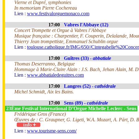
Vierne et Dupré, symphonies
In memoriam Pierre Cochereau
Lien :
www.festivalorguemonaco.com
17:00
Vabres l'Abbaye (12)
Concert Trompette et Orgue à Vabres l’Abbaye
Musique française : Charpentier, F. Couperin, Delalande, Mour
Thierry Jean trompettiste, Emmanuel Schublin orgue
Lien :
toulouse.catholique.fr/IMG/650//Cintegabelle%20Conc
17:00
Guîtres (33) -
abbatiale
Thomas Deserranno, Belgique
Hommage à Marie-Claire Alain : J.S. Bach, Jehan Alain, M. Du
Lien :
www.abbatialedeguitres.com
17:00
Langres (52) -
cathédrale
Michel Schmidt, Aix les Bains.
17:00
Sens (89) -
cathédrale
23Ème Festival International D’Orgue Michelle Leclerc - Sens
Frédérique Gros (France)
Œuvres de : C. Graupner, G. Ligeti, W.A. Mozart, A. Pärt, D. 
Lien :
www.tourisme-sens.com/