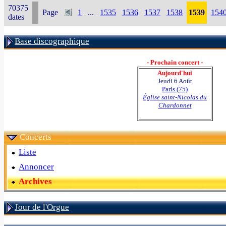
70375
Page
1
...
1535
1536
1537
1538
1539
154
dates
Base discographique
- Prochain concert -
Aujourd'hui
Jeudi 6 Août
Paris (75)
Église saint-Nicolas du
Chardonnet
Concerts
Liste
Annoncer
Archives
Jour de l'Orgue