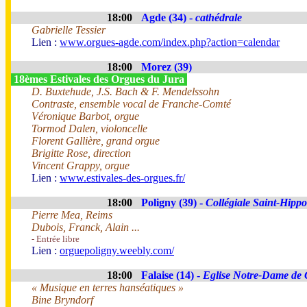
18:00
Agde (34) -
cathédrale
Gabrielle Tessier
Lien :
www.orgues-agde.com/index.php?action=calendar
18:00
Morez (39)
18èmes Estivales des Orgues du Jura
D. Buxtehude, J.S. Bach & F. Mendelssohn
Contraste, ensemble vocal de Franche-Comté
Véronique Barbot, orgue
Tormod Dalen, violoncelle
Florent Gallière, grand orgue
Brigitte Rose, direction
Vincent Grappy, orgue
Lien :
www.estivales-des-orgues.fr/
18:00
Poligny (39) -
Collégiale Saint-Hippo
Pierre Mea, Reims
Dubois, Franck, Alain ...
- Entrée libre
Lien :
orguepoligny.weebly.com/
18:00
Falaise (14) -
Eglise Notre-Dame de 
« Musique en terres hanséatiques »
Bine Bryndorf