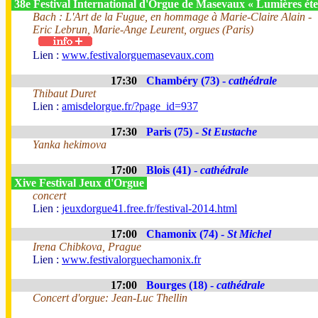
38e Festival International d'Orgue de Masevaux « Lumières éte
Bach : L'Art de la Fugue, en hommage à Marie-Claire Alain -
Eric Lebrun, Marie-Ange Leurent, orgues (Paris)
Lien :
www.festivalorguemasevaux.com
17:30
Chambéry (73) -
cathédrale
Thibaut Duret
Lien :
amisdelorgue.fr/?page_id=937
17:30
Paris (75) -
St Eustache
Yanka hekimova
17:00
Blois (41) -
cathédrale
Xive Festival Jeux d'Orgue
concert
Lien :
jeuxdorgue41.free.fr/festival-2014.html
17:00
Chamonix (74) -
St Michel
Irena Chibkova, Prague
Lien :
www.festivalorguechamonix.fr
17:00
Bourges (18) -
cathédrale
Concert d'orgue: Jean-Luc Thellin