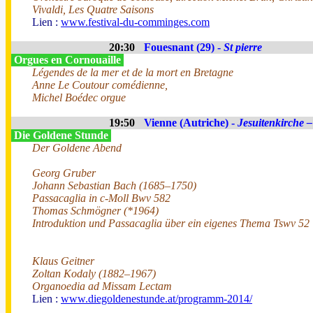
Vivaldi, Les Quatre Saisons
Lien :
www.festival-du-comminges.com
20:30
Fouesnant (29) -
St pierre
Orgues en Cornouaille
Légendes de la mer et de la mort en Bretagne
Anne Le Coutour comédienne,
Michel Boédec orgue
19:50
Vienne (Autriche) -
Jesuitenkirche –
Die Goldene Stunde
Der Goldene Abend
Georg Gruber
Johann Sebastian Bach (1685–1750)
Passacaglia in c-Moll Bwv 582
Thomas Schmögner (*1964)
Introduktion und Passacaglia über ein eigenes Thema Tswv 52
Klaus Geitner
Zoltan Kodaly (1882–1967)
Organoedia ad Missam Lectam
Lien :
www.diegoldenestunde.at/programm-2014/