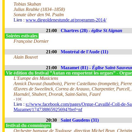
Tobias Skuban
Julius Reubke (1834–1858)
Sonate über den 94. Psalm
Lien :
www.diegoldenestunde.at/programm-2014/
21:00
Chartres (28) -
église St Aignan
Soirées estivales
Françoise Dornier
21:00
Montréal de l'Aude (11)
Alain Bouvet
21:00
Mazamet (81) -
Église Saint-Sauveu
Vie édition du festival ”Autan en emportent les orgues” - Orgue
L’Europe des Musiciens
Annick Duvaut (hautbois), Pierre Castellano (trompette), Pierr
Œuvres de Sweelinck, Correa de Arauxo, Charpentier, Purcell, 
Haendel, Shubert, Dvorak, Saint-Saëns, Fauré
- 10€
Lien :
s://www.facebook.com/pages/Orgue-Cavaillé-Coll-de-Sa
Mazamet/174738865925694?fref=nf
20:30
Saint Gaudens (31)
festival-du-comminges
Orchestre baroque de Toulouse, direction Michel Brun, Christi