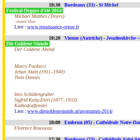
18:30
Bordeaux (33) -
St Michel
Festival Orgues d'été 2014
Michael Matthes (Troyes)
- entrée libre
Lien :
www.renaissance-orgue.fr
18:20
Vienne (Autriche) -
Jesuitenkirche –
Die Goldene Stunde
Der Goldene Abend
Marco Paolacci
Jehan Alain (1911–1940)
Trois Danses
Ines Schüttengruber
Sigfrid Karg-Elert (1877–1933)
Kathedralfenster
Lien :
www.diegoldenestunde.at/programm-2014/
18:00
Embrun (05) -
Cathédrale Notre-Da
Florence Rousseau
17:30
Bordeaux (33) -
Cathédrale Saint A