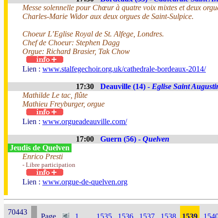
Messe solennelle pour Chœur à quatre voix mixtes et deux orgue
Charles-Marie Widor aux deux orgues de Saint-Sulpice.
Choeur L’Eglise Royal de St. Alfege, Londres.
Chef de Choeur: Stephen Dagg
Orgue: Richard Brasier, Tak Chow
Lien :
www.stalfegechoir.org.uk/cathedrale-bordeaux-2014/
17:30
Deauville (14) -
Eglise Saint Augusti
Mathilde Le tac, flûte
Mathieu Freyburger, orgue
Lien :
www.orgueadeauville.com/
17:00
Guern (56) -
Quelven
Jeudis de Quelven
Enrico Presti
- Libre participation
Lien :
www.orgue-de-quelven.org
70443
Page
1
...
1535
1536
1537
1538
1539
154