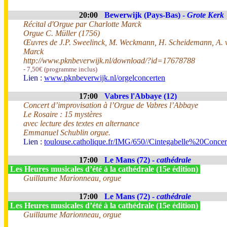
20:00
Bewerwijk (Pays-Bas) -
Grote Kerk
Récital d'Orgue par Charlotte Marck
Orgue C. Müller (1756)
Œuvres de J.P. Sweelinck, M. Weckmann, H. Scheidemann, A. va
Marck
http://www.pknbeverwijk.nl/download/?id=17678788
- 7,50€ (programme inclus)
Lien :
www.pknbeverwijk.nl/orgelconcerten
17:00
Vabres l'Abbaye (12)
Concert d’improvisation à l’Orgue de Vabres l’Abbaye
Le Rosaire : 15 mystères
avec lecture des textes en alternance
Emmanuel Schublin orgue.
Lien :
toulouse.catholique.fr/IMG/650//Cintegabelle%20Conc
17:00
Le Mans (72) -
cathédrale
Les Heures musicales d’été à la cathédrale (15e édition)
Guillaume Marionneau, orgue
17:00
Le Mans (72) -
cathédrale
Les Heures musicales d’été à la cathédrale (15e édition)
Guillaume Marionneau, orgue