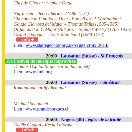
Chef de Choeur: Stephen Dagg
Nigra sum – Jean Lhéritier (1480-1551)
Chaconne in F major – Henry Purcell arr. A.W Marchant
Gaude Gloriosa dei Mater – Thomas Tallis (1505-1585)
Organ duet in C Major (Allegro) – Samuel Wesley (1766-1837)
Grand Dialogue – Louis Marchand (1669-1732)
Lien :
www.stalfegechoir.org.uk/sainte-croix-2014/
20:00
Lausanne (Suisse) -
St François
18e Festival de musique improvisée
Thomas Ospital (orgue sur un film muet)
Lien :
www.fmil.org
20:00
Lausanne (Suisse) -
cathédrale
Romantique tardif allemand
Michael Schönheit
Lien :
www.grandesorgues.ch
20:00
Angers (49) -
église de la trinité
Gaëlle Coulon - Récital d’orgue