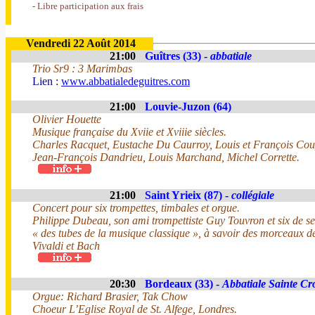
- Libre participation aux frais
Vendredi 22 Août 2014
21:00
Guîtres (33) -
abbatiale
Trio Sr9 : 3 Marimbas
Lien :
www.abbatialedeguitres.com
21:00
Louvie-Juzon (64)
Olivier Houette
Musique française du Xviie et Xviiie siècles.
Charles Racquet, Eustache Du Caurroy, Louis et François Cou
Jean-François Dandrieu, Louis Marchand, Michel Corrette.
21:00
Saint Yrieix (87) -
collégiale
Concert pour six trompettes, timbales et orgue.
Philippe Dubeau, son ami trompettiste Guy Touvron et six de se
« des tubes de la musique classique », à savoir des morceaux d
Vivaldi et Bach
20:30
Bordeaux (33) -
Abbatiale Sainte Cr
Orgue: Richard Brasier, Tak Chow
Choeur L’Eglise Royal de St. Alfege, Londres.