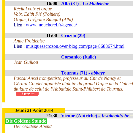
16:00
Albi (81) -
La Madeleine
Récital voix et orgue
Voix, Edith Flé (Poitiers)
Orgue, Grégoire Bauguil (Albi)
Lien :
www.moucherel.fr/agenda/
11:00
Crozon (29)
Anne Froidebise
Lien :
musiquesacrozon.over-blog.com/page-8688674.html
Corsanico (Italie)
Jean Guillou
Tournus (71) -
abbaye
Pascal Ansel trompettiste, professeur au Cnr de Nancy et
Gérard Goudet organiste titulaire du grand Orgue de la Cathé
titulaire de celui de l’Abbatiale Saint-Philibert de Tournus.
Jeudi 21 Août 2014
21:30
Vienne (Autriche) -
Jesuitenkirche –
Die Goldene Stunde
Der Goldene Abend