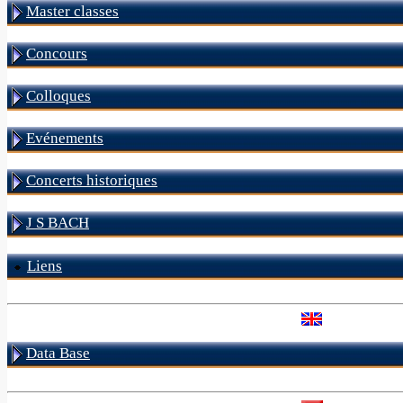
Master classes
Concours
Colloques
Evénements
Concerts historiques
J S BACH
Liens
Data Base