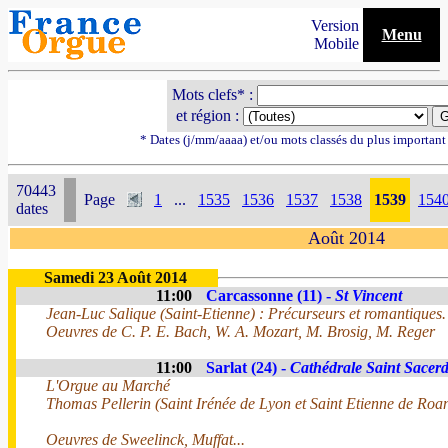
Version
Menu
Mobile
Mots clefs* :
et région :
* Dates (j/mm/aaaa) et/ou mots classés du plus importan
70443
Page
1
...
1535
1536
1537
1538
1539
154
dates
Août 2014
Samedi 23 Août 2014
11:00
Carcassonne (11) -
St Vincent
Jean-Luc Salique (Saint-Etienne) : Précurseurs et romantiques.
Oeuvres de C. P. E. Bach, W. A. Mozart, M. Brosig, M. Reger
11:00
Sarlat (24) -
Cathédrale Saint Sacer
L'Orgue au Marché
Thomas Pellerin (Saint Irénée de Lyon et Saint Etienne de Roa
Oeuvres de Sweelinck, Muffat...