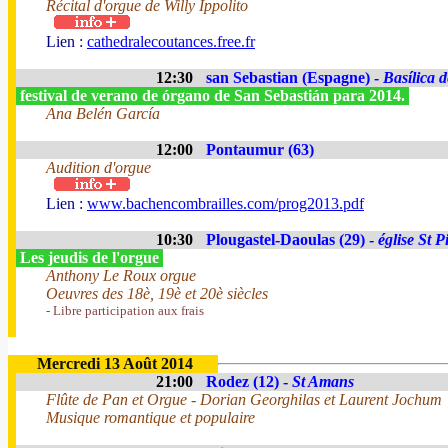
Récital d'orgue de Willy Ippolito
Lien :
cathedralecoutances.free.fr
12:30
san Sebastian (Espagne) -
Basílica 
festival de verano de órgano de San Sebastián para 2014.
Ana Belén García
12:00
Pontaumur (63)
Audition d'orgue
Lien :
www.bachencombrailles.com/prog2013.pdf
10:30
Plougastel-Daoulas (29) -
église St P
Les jeudis de l'orgue
Anthony Le Roux orgue
Oeuvres des 18è, 19è et 20è siècles
- Libre participation aux frais
Mercredi 13 Août 2014
21:00
Rodez (12) -
St Amans
Flûte de Pan et Orgue - Dorian Georghilas et Laurent Jochum
Musique romantique et populaire