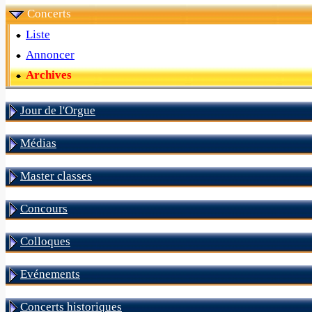
Concerts
Liste
Annoncer
Archives
Jour de l'Orgue
Médias
Master classes
Concours
Colloques
Evénements
Concerts historiques