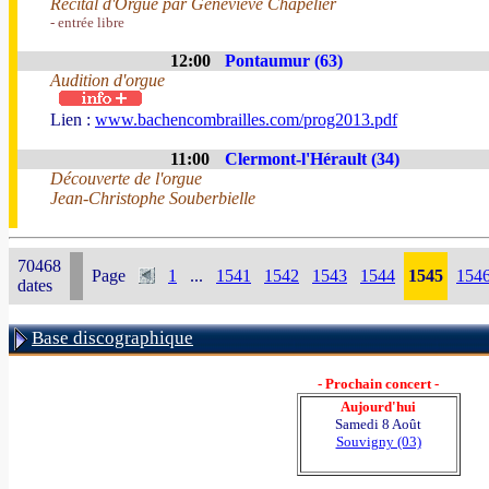
Récital d'Orgue par Geneviève Chapelier
- entrée libre
12:00
Pontaumur (63)
Audition d'orgue
Lien :
www.bachencombrailles.com/prog2013.pdf
11:00
Clermont-l'Hérault (34)
Découverte de l'orgue
Jean-Christophe Souberbielle
70468
Page
1
...
1541
1542
1543
1544
1545
154
dates
Base discographique
- Prochain concert -
Aujourd'hui
Samedi 8 Août
Souvigny (03)