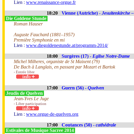
Lien :
www.renaissance-orgue.fr
18:20
Vienne (Autriche) -
Jesuitenkirche –
Die Goldene Stunde
Roman Hauser
Auguste Fauchard (1881–1957)
Première Symphonie en mi
Lien :
www.diegoldenestunde.at/programm-2014/
18:00
Surgères (17) -
Eglise Notre-Dame
Michel Milheres, organiste de St Maixent (79)
De Bach à Langlais, en passant par Mozart et Bartok
- Entrée libre
17:00
Guern (56) -
Quelven
Jeudis de Quelven
Jean-Yves Le Juge
- Libre participation
Lien :
www.orgue-de-quelven.org
17:00
Coutances (50) -
cathédrale
Estivales de Musique Sacree 2014