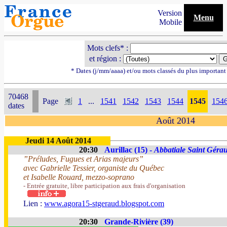
Version
Menu
Mobile
Mots clefs* :
et région :
* Dates (j/mm/aaaa) et/ou mots classés du plus importan
70468
Page
1
...
1541
1542
1543
1544
1545
154
dates
Août 2014
Jeudi 14 Août 2014
20:30
Aurillac (15) -
Abbatiale Saint Géra
”Préludes, Fugues et Arias majeurs”
avec Gabrielle Tessier, organiste du Québec
et Isabelle Rouard, mezzo-soprano
- Entrée gratuite, libre participation aux frais d'organisation
Lien :
www.agora15-stgeraud.blogspot.com
20:30
Grande-Rivière (39)