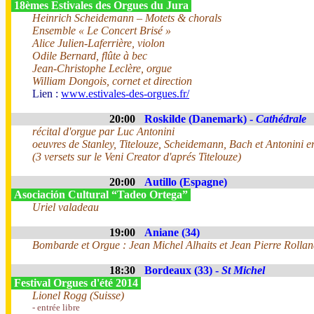
18èmes Estivales des Orgues du Jura
Heinrich Scheidemann – Motets & chorals
Ensemble « Le Concert Brisé »
Alice Julien-Laferrière, violon
Odile Bernard, flûte à bec
Jean-Christophe Leclère, orgue
William Dongois, cornet et direction
Lien :
www.estivales-des-orgues.fr/
20:00
Roskilde (Danemark) -
Cathédrale
récital d'orgue par Luc Antonini
oeuvres de Stanley, Titelouze, Scheidemann, Bach et Antonini e
(3 versets sur le Veni Creator d'aprés Titelouze)
20:00
Autillo (Espagne)
Asociación Cultural “Tadeo Ortega”
Uriel valadeau
19:00
Aniane (34)
Bombarde et Orgue : Jean Michel Alhaits et Jean Pierre Rolla
18:30
Bordeaux (33) -
St Michel
Festival Orgues d'été 2014
Lionel Rogg (Suisse)
- entrée libre