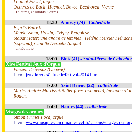
Laurent Fievet, orgue
Oeuvres de Bach, Haendel, Boyce, Beethoven, Vierne
- 15 euros, étudiants 8 euros
18:30
Annecy (74) -
Cathédrale
Esprits Barock
Mendelssohn, Haydn, Grigny, Pergolese
Stabat Mater: une affaire de femmes - Héléna Mercier-Ménach
(soprano), Camille Déruelle (orgue)
- entrée libre
18:00
Blois (41) -
Saint-Pierre de Cabocho
Xive Festival Jeux d'Orgue
Vincent Thévenaz (Genève)
Lien :
jeuxdorgue41.free.fr/festival-2014.html
17:00
Saint Brieuc (22) -
cathédrale
Marie- Andrée Morrisset-Balier (avec trompette), bretonne d’or
Rouen.
17:00
Nantes (44) -
cathédrale
Visages des orgues
Simon Prunet-Foch, orgue
Lien :
www.musiquesacree-nantes.cef.fr/saisons/visages-des-or