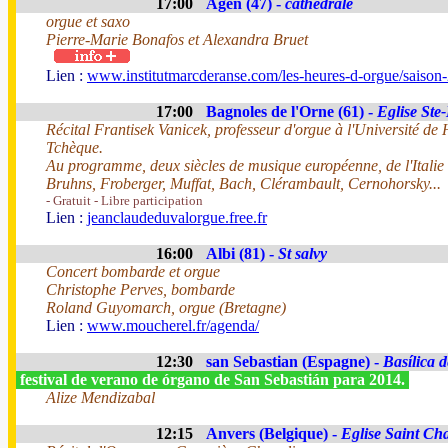
17:00
Agen (47) -
cathedrale
orgue et saxo
Pierre-Marie Bonafos et Alexandra Bruet
Lien :
www.institutmarcderanse.com/les-heures-d-orgue/saison
17:00
Bagnoles de l'Orne (61) -
Eglise Ste
Récital Frantisek Vanicek, professeur d'orgue à l'Université d
Tchèque.
Au programme, deux siècles de musique européenne, de l'Italie
Bruhns, Froberger, Muffat, Bach, Clérambault, Cernohorsky...
- Gratuit - Libre participation
Lien :
jeanclaudeduvalorgue.free.fr
16:00
Albi (81) -
St salvy
Concert bombarde et orgue
Christophe Perves, bombarde
Roland Guyomarch, orgue (Bretagne)
Lien :
www.moucherel.fr/agenda/
12:30
san Sebastian (Espagne) -
Basílica 
festival de verano de órgano de San Sebastián para 2014.
Alize Mendizabal
12:15
Anvers (Belgique) -
Eglise Saint Ch